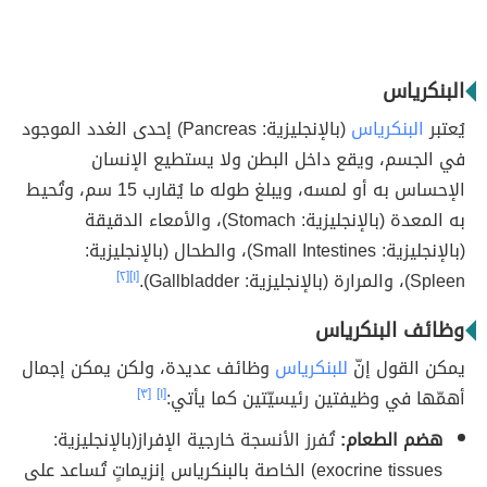
البنكرياس
يُعتبر
البنكرياس
(بالإنجليزية: Pancreas) إحدى الغدد الموجود
في الجسم، ويقع داخل البطن ولا يستطيع الإنسان
الإحساس به أو لمسه، ويبلغ طوله ما يُقارب 15 سم، وتُحيط
به المعدة (بالإنجليزية: Stomach)، والأمعاء الدقيقة
(بالإنجليزية: Small Intestines)، والطحال (بالإنجليزية:
Spleen)، والمرارة (بالإنجليزية: Gallbladder).
[١]
[٢]
وظائف البنكرياس
يمكن القول إنّ
للبنكرياس
وظائف عديدة، ولكن يمكن إجمال
أهمّها في وظيفتين رئيسيّتين كما يأتي:
[١]
[٣]
هضم الطعام:
تُفرز الأنسجة خارجية الإفراز(بالإنجليزية:
exocrine tissues) الخاصة بالبنكرياس إنزيماتٍ تُساعد على