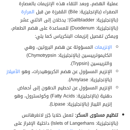
عملية الهضم، وبعد التقاء هذه الإنزيمات بالعصارة
الصفراء (بالإنجليزية: Bile) المُفرزة من قبل
المرارة
(بالإنجليزية: Gallbladder)؛ يدخلان إلى الاثني عشر
(بالإنجليزية: Duodenum) للمساعدة على هضم الطعام،
ويمكن تفصيل إنزيمات البنكرياس كما يلي:
الإنزيمات
المسؤولة عن هضم البروتين، وهي
الكايموتريبسين (بالإنجليزية: Chymotrypsin)
والتريبسين (Trypsin).
الإنزيم المسؤول عن هضم الكربوهيدرات، وهو
الأميلاز
(بالإنجليزية: Amylase).
الإنزيم المسؤول عن تحطيم الدهون إلى أحماض
دهنية (بالإنجليزية: Fatty Acids) وكولسترول، وهو
إنزيم الليباز (بالإنجليزية: Lipase).
تنظيم مستوى السكر:
تعمل خلايا جُزر لانغرهانس
(بالإنجليزية: Islets of Langerhans) داخلية الإفراز على