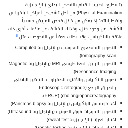
يتسطيع الطبيب القيام بالفحص البدنيّ (بالإنجليزية:
Physical Examination) من أجل تشخيص أمراض البنكرياس
واضطراباته؛ إذ يمكن من خلال فحص المريض جسدياً
الكشف عن وجود كتل، وكذلك الكشف عن علامات أخرى ذات
علاقة بالبنكرياس، وقد يطلب بعضاً من الفحوصات مثل:
[٤]
التصوير المقطعيّ المحوسب (بالإنجليزية: Computed
tomography scan).
التصوير بالرنين المغناطيسي MRI (بالإنجليزية: Magnetic
Resonance Imaging).
تصوير البنكرياس والأقنية الصفراوية بالتنظير الباطني
بالطريق الراجع (Endoscopic retrograde
cholangiopancreatography) (ERCP).
أخذ خزعة من البنكرياس (بالإنجليزية: Pancreas biopsy).
التصوير بالموجات فوق الصوتية (بالإنجليزية: Ultrasound).
اختبار العرق (بالإنجليزية: sweat test).
اختبار الجينات (بالإنجليزية: Genetic testing).