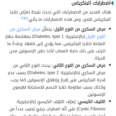
اضطرابات البنكرياس
هناك العديد من الاضطرابات التي تحدث نتيجة تعرّض خلايا
البنكرياس للضرر، ومن هذه الاضطرابات ما يأتي:
[٤]
[٣]
مرض السكري من النوع الأول:
يتمثّل
مرض السكري من
النوع الأول
(بالإنجليزية: Diabetes, type 1) بمهاجمة جهاز
المناعة لخلايا البنكرياس، مما يؤدي إلى تلفها، وعادةً ما
تترتب على ذلك حاجة المصاب لأخذ حقن الإنسولين مدى
الحياة.
مرض السكري من النوع الثاني:
يحدث النوع الثاني من
مرض السكري (بالإنجليزية: Diabetes, type 2) بسبب عدم
قدرة البنكرياس على إفراز وإطلاق الإنسولين كما يجب،
وكذلك بسبب مقاومة خلايا الجسم للاستجابة لهرمون
الإنسولين.
التليف الكيسي:
يُعرّف التليّف الكيسيّ (بالإنجليزية:
Cystic Fibrosis) على أنّه اضطراب جينيّ يُصيب عدداً من