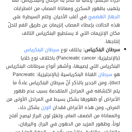
أجزاء الجسم، وغالباً ما تتأثر به الرئتان والبنكرياس، ممّا
يتسّبب بظهور السكري ومعاناة المصاب من اضطرابات
الجهاز الهضميّ
في أغلب الأحيان. وتتم السيطرة على
هذه الحالات بإعطاء المصاب إنزيماتٍ عن طريق الفم لتحلّ
مكان الإنزيمات التي لا يستطيع البنكرياس التالف
إنتاجها.
سرطان البنكرياس:
يختلف نوع
سرطان البنكرياس
(بالإنجليزية: Pancreatic cancer) باختلاف نوع خلايا
البنكرياس التي يُصيبها، وأشهر أنواع سرطانات البنكرياس
هو
سرطان
القناة البنكرياسية (بالإنجليزية: Pancreatic
duct)، ومن الجدير بالذكر أنّ سرطان البنكرياس عادةً ما
يتم اكتشافه في المراحل المتقدمة بسبب عدم ظهور
الأعراض أو ظهورها بشكل بسيط في المراحل الأولى من
المرض، ومن هذه الأعراض فقدان
الوزن
بشكل حاد،
والمعاناة من الضعف العام، وتغيّر لون البراز ليصبح أفتح
لوناً، وظهور المزيد من الدهون في البراز، واليرقان،