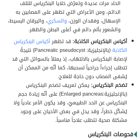
الحاد مرات عديدة وتعرّض خلايا البنكرياس للتلف
الدائم، ومن الأعراض التي تظهر على المصابين به
الإسهال، وفقدان الوزن،
والسكري
، واليرقان البسيط،
والشعور بألم دائم في أعلى البطن والظهر.
أكياس البنكرياس الكاذبة:
قد تظهر
أكياس البنكرياس
الكاذبة
(بالإنجليزية: Pancreatic pseudocyst) نتيجةً
لإصابة البنكرياس بالالتهاب، إذ يمتلأ بالسوائل التي قد
تتطلب إجراءاً جراحياً لسحبها، كما أنّه من الممكن أن
يُشفى المصاب دون حاجة للعلاج.
تضخم البنكرياس:
يمكن تعريف تضخم البنكرياس
(بالإنجليزية:Enlarged pancreas) على أنّه زيادة حجم
البنكرياس عن الحد الطبيعيّ، وقد يكون الأمر عادياً ولا
يُشكّل خطراً، وقد يدل في بعض الأحيان على وجود
مشكلة صحية تتطلب علاجاً مناسباً.
فحوصات البنكرياس