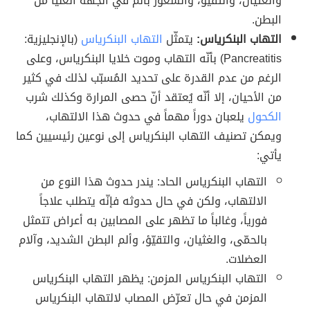
والغثيان، والتقيؤ، والشعور بألم في الجهة العليا من
البطن.
التهاب البنكرياس:
يتمثّل
التهاب البنكرياس
(بالإنجليزية:
Pancreatitis) بأنّه التهاب وموت خلايا البنكرياس، وعلى
الرغم من عدم القدرة على تحديد المُسبّب لذلك في كثير
من الأحيان، إلا أنّه يُعتقد أنّ حصى المرارة وكذلك شرب
الكحول
يلعبان دوراً مهماً في حدوث هذا الالتهاب،
ويمكن تصنيف التهاب البنكرياس إلى نوعين رئيسيين كما
يأتي:
التهاب البنكرياس الحاد: يندر حدوث هذا النوع من
الالتهاب، ولكن في حال حدوثه فإنّه يتطلب علاجاً
فورياً، وغالباً ما تظهر على المصابين به أعراض تتمثل
بالحمّى، والغثيان، والتقيّؤ، وألم البطن الشديد، وآلام
العضلات.
التهاب البنكرياس المزمن: يظهر التهاب البنكرياس
المزمن في حال تعرّض المصاب لالتهاب البنكرياس