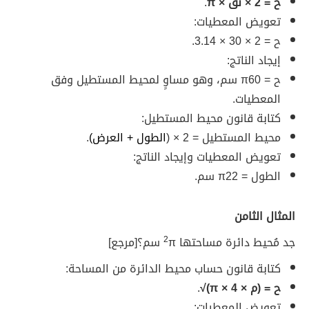
ح = 2 × نق × π
.
تعويض المعطيات:
ح = 2 × 30 × 3.14.
إيجاد الناتج:
ح = π60 سم، وهو مساوٍ لمحيط المستطيل وفق
المعطيات.
كتابة قانون محيط المستطيل:
محيط المستطيل = 2 × (
الطول + العرض)
.
تعويض المعطيات وإيجاد الناتج:
الطول = π22 سم.
المثال الثامن
جد مُحيط دائرة مساحتها
π سم؟ [مرجع]
2
كتابة قانون حساب محيط الدائرة من المساحة:
ح = (م × π × 4)√
.
تعويض المعطيات: