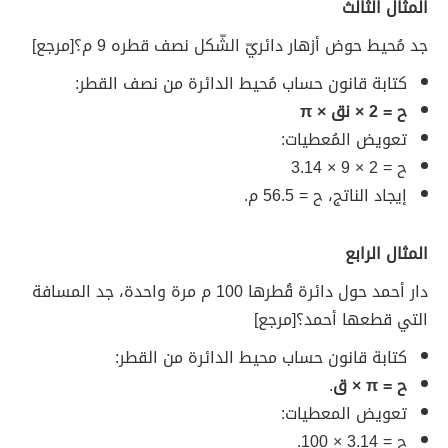
المثال الثالث
جد مُحيط حوض أزهار دائريّ الشّكل نصف قطره 9 م؟ [مرجع]
كتابة قانون حساب مُحيط الدائرة من نصف القطر:
ح = 2 × نق × π
تعويض المُعطيات:
ح = 2 × 9 × 3.14
إيجاد الناتج، ح = 56.5 م.
المثال الرابع
دار أحمد حول دائرة قُطرها 100 م مرة واحدة، جد المسافة
التي قطعها أحمد؟ [مرجع]
كتابة قانون حساب محيط الدائرة من القطر:
ح = π × ق
.
تعويض المعطيات:
ح = 3.14 × 100.