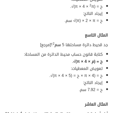
ح = (π × 4 ×
π)√.
2
إيجاد الناتج:
ح = π) × 2 × π)√ سم.
المثال التاسع
جد مُحيط دائرة مساحتها
5
سم
2
؟ [مرجع]
كتابة قانون حساب محيط الدائرة من المساحة:
ح = (م × π × 4)√
.
تعويض المعطيات:
ح = (π × 4 × ح = (5 × π × 4)√.
إيجاد الناتج:
ح = 7.92 سم.
المثال العاشر