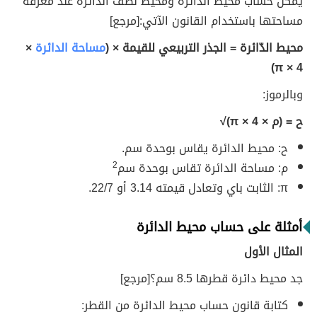
يُمكن حساب محيط الدائرة ومحيط نصف الدائرة عند معرفة
مساحتها باستخدام القانون الآتي: [مرجع]
محيط الدّائرة = الجذر التربيعي للقيمة × (
مساحة الدائرة
×
π × 4)
وبالرموز:
ح = (م × π × 4)√
ح: محيط الدائرة يقاس بوحدة سم.
م: مساحة الدائرة تقاس بوحدة سم
2
π: الثابت باي وتعادل قيمته 3.14 أو 22/7.
أمثلة على حساب محيط الدائرة
المثال الأول
جد محيط دائرة قطرها 8.5 سم؟ [مرجع]
كتابة قانون حساب محيط الدائرة من القطر: