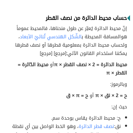
حساب محيط الدائرة من نصف القطر
إنّ محيط الدائرة يُعبّر عن طول منحناها، فالمحيط عموماً
هوالمسافة المحيطة ب
الشّكل الهندسي ثُنائيّ الأبعاد
،
ولحساب محيط الدائرة بمعلومية قطرها أو نصف قطرها
يمكننا استخدام القانون الآتي: [مرجع] [مرجع]
محيط الدائرة = 2 × نصف القطر × π
أو
محيط الدّائرة =
القطر × π
وبالرموز:
ح = 2 × نق × π
أو
ح = π × ق
حيث إن:
ح: محيط الدائرة يقاس بوحدة سم.
نق:
نصف قطر الدائرة
، وهو الخط الواصل بين أي نقطة