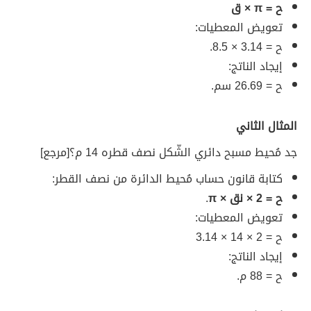
ح = π × ق
تعويض المعطيات:
ح = 3.14 × 8.5.
إيجاد الناتج:
ح = 26.69 سم.
المثال الثاني
جد مُحيط مسبح دائري الشّكل نصف قطره 14 م؟ [مرجع]
كتابة قانون حساب مُحيط الدائرة من نصف القطر:
ح = 2 × نق × π
.
تعويض المعطيات:
ح = 2 × 14 × 3.14
إيجاد الناتج:
ح = 88 م.