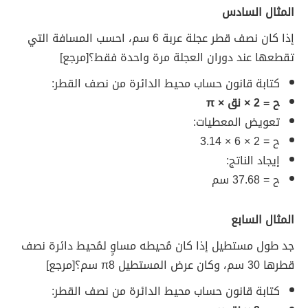
المثال السادس
إذا كان نصف قطر عجلة عربة 6 سم، احسب المسافة التي
تقطعها عند دوران العجلة مرة واحدة فقط؟ [مرجع]
كتابة قانون حساب محيط الدائرة من نصف القطر:
ح = 2 × نق × π
تعويض المعطيات:
ح = 2 × 6 × 3.14
إيجاد الناتج:
ح = 37.68 سم
المثال السابع
جد طول مستطيل إذا كان مُحيطه مساوٍ لمُحيط دائرة نصف
قطرها 30 سم، وكان عرض المستطيل π8 سم؟ [مرجع]
كتابة قانون حساب محيط الدائرة من نصف القطر: