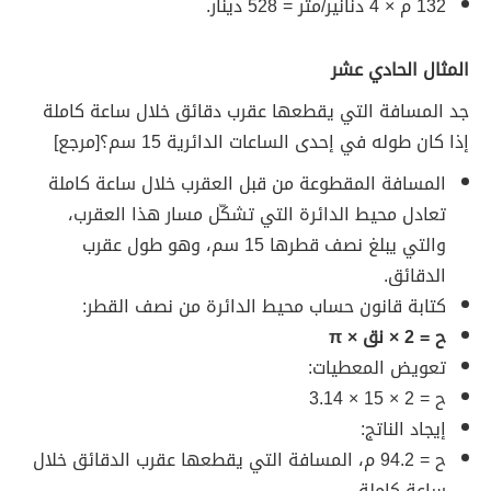
132 م × 4 دنانير/متر = 528 دينار.
المثال الحادي عشر
جد المسافة التي يقطعها عقرب دقائق خلال ساعة كاملة
إذا كان طوله في إحدى الساعات الدائرية 15 سم؟ [مرجع]
المسافة المقطوعة من قبل العقرب خلال ساعة كاملة
تعادل محيط الدائرة التي تشكّل مسار هذا العقرب،
والتي يبلغ نصف قطرها 15 سم، وهو طول عقرب
الدقائق.
كتابة قانون حساب محيط الدائرة من نصف القطر:
ح = 2 × نق × π
تعويض المعطيات:
ح = 2 × 15 × 3.14
إيجاد الناتج:
ح = 94.2 م،
المسافة التي يقطعها عقرب الدقائق خلال
ساعة كاملة.