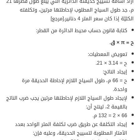
أراد أسامة تسييج حديقته الدائرية التي يبلغ طول قُطرها 21
م، جد طول السياج المطلوب لإحاطتها مرتين، وتكلفته
الكليّة إذا كان سعر المتر 4 دنانير. [مرجع]
كتابة قانون حساب محيط الدائرة من القطر:
ح = π × ق
.
تعويض المعطيات:
ح = 3.14 × 21.
إيجاد الناتج:
ح = 66 م،
طول السياج اللازم لإحاطة الحديقة مرة
واحدة.
لإيجاد طول السياج اللازم لإحاطتها مرتين يجب ضرب الناتج
بالقيمة
2، لينتج أن:
66 × 2 = 132 م.
إيجاد التكلفة
عن طريق ضرب تكلفة المتر الواحد بعدد
الأمتار المطلوبة لتسييج الحديقة، وعليه فإن: