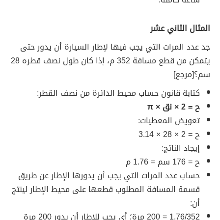
المثال الثاني عشر
جد عدد المرات التي يجب فيها لإطار السيارة أن يدور حتى
يتمكن من قطع مسافة
352 م، إذا كان طول نصف قطره 28
سم؟ [مرجع]
كتابة قانون حساب محيط الدائرة من نصف القطر:
ح = 2 × نق × π
تعويض المعطيات:
ح = 2 × 28 × 3.14
إيجاد الناتج:
ح = 176 سم = 1.76 م
حساب عدد المرات التي يجب أن يدورها الإطار عن طريق
قسمة المسافة المطلوب قطعها على محيط الإطار لينتج
أن:
1.76/352 = 200 مرة؛ أي يجب للإطار أن يدور 200 مرة