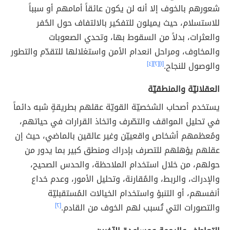
شعورهم بالخوف إلا أنه لن يكون عائقاً أمامهم أو سبباً
للاستسلام، حيث يميلون للتفكير بالالتفاف حول الحُفر
والعثرات، بدلاً من السقوط بها، وتحدي الصعوبات
والمخاوف، ومراحل انعدام الأمن واستغلالها للتقدّم والتطور
والوصول للنجاح.
[١]
[٢]
[٤]
العقلانيّة والمنطقيّة
يستخدم أصحاب الشخصيّة القويّة عقلهم بطريقةٍ شبه دائماً
في تحليل المواقف والتصّرف واتخاذ القرارات في حياتهم،
ومُعظمهم أشخاص واقعييّن وغير عالقين بالماضي، حيث إن
عقلهم يؤهلهم للتصرف بإدراك ومنطق كبير بما يدور من
حولهم، من خلال استخدام الملاحظة، والحدس الصحيح،
والإدراك، والربط، والمُقارنة، وتحليل الأمور، وعدم خداع
أنفسهم، أو التنبؤ واستخدام الخيالات المُستقبليّة
والتصورات التي تُسبب لهم الخوف من القادم.
[٢]