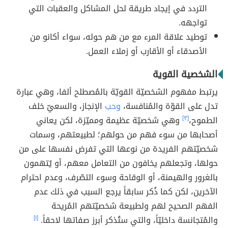
التردد في إيجاد طريقة لحل المشاكل والعقبات التي
تواجهه.
توطيد علاقة المرء مع من هم حوله، سواء أكانو من
الأصدقاء أو الأقارب أو زملاء العمل.
الشخصية القوية
يرتبط مفهوم الشخصيّة القويّة بالمُصطلح ألفا، وهي عبارة
تدل على القوّة والمُنافسة،
وحب
الإنجاز، والسعيّ خلف
الطموح،
[٣]
وهي شخصيّة عظيمة ومميّزة، لكن يعاني
أصحابها من سوء فهم من حولهم؛ لطبيعتهم، وسمات
شخصيّتهم الفريدة من نوعها التي تفرض نفسها على من
حولها، وتجعلهم يخافون من التعامل معهم، أو يُتهمون
بالغرور والهيمنة، أو الوقاحة وسوء التصّرف، وعدم احترام
الآخرين، لكن كما ذُكر سابقاً يرجع السبب في ذلك عدم
الفهم الصحيح لهم ولطبيعة شخصيّتهم المُريحة
والمُتجانسة داخليّاً، والتي ستُذكر أبرز صفاتها لاحقاً.
[١]