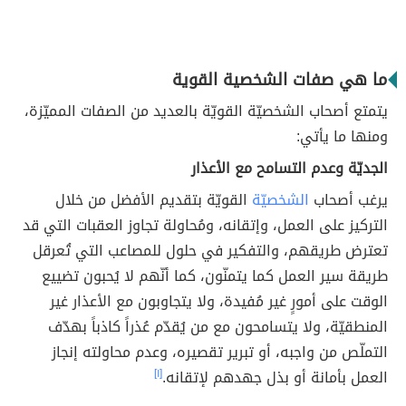
ما هي صفات الشخصية القوية
يتمتع أصحاب الشخصيّة القويّة بالعديد من الصفات المميّزة،
ومنها ما يأتي:
الجديّة وعدم التسامح مع الأعذار
يرغب أصحاب
الشخصيّة
القويّة بتقديم الأفضل من خلال
التركيز على العمل، وإتقانه، ومُحاولة تجاوز العقبات التي قد
تعترض طريقهم، والتفكير في حلول للمصاعب التي تُعرقل
طريقة سير العمل كما يتمنّون، كما أنّهم لا يُحبون تضييع
الوقت على أمورٍ غير مُفيدة، ولا يتجاوبون مع الأعذار غير
المنطقيّة، ولا يتسامحون مع من يُقدّم عُذراً كاذباً بهدّف
التملّص من واجبه، أو تبرير تقصيره، وعدم محاولته إنجاز
العمل بأمانة أو بذل جهدهم لإتقانه.
[١]