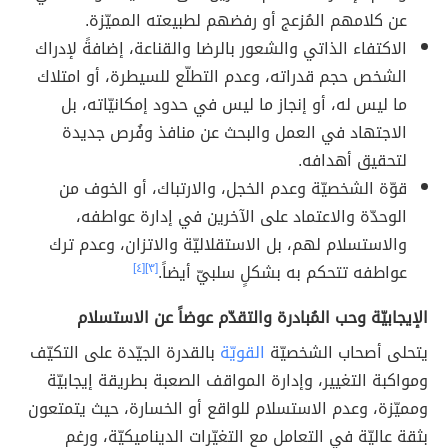
عن كلامهم المُزعج أو رفضهم لطبيعته المميّزة.
الاكتفاء الذاتي والشعور بالرضا والقناعة، إضافةً لإدراك
الشخص حجم قدراته، وعدم التطلّع للسيطرة، أو امتلاك
ما ليس له، أو إنجاز ما ليس في حدود إمكانيّاته، بل
الاجتهاد في العمل والبحث عن منافذ وفُرص جديدة
لتحقيق أهدافه.
قوّة الشخصيّة وعدم الخجل، والارتباك، أو الخوف من
الوحدّة والاعتماد على الآخرين في إدارة عواطفه،
والاستسلام لهم، بل الاستقلاليّة والاتزان، وعدم ترك
عواطفه تتحكم به بشكلٍ سلبيّ أيضاً.
[٣]
[٤]
الإيجابيّة وحب المُبادرة والتقدّم عوضاً عن الاستسلام
يتحلى أصحاب الشخصيّة
القويّة
بالقدرة الجيّدة على التكيّف
ومواكبة التغيير، وإدارة المواقف الصعبة بطريقة إيجابيّة
ومميّزة، وعدم الاستسلام للواقع أو الخسارة، حيث يتمتعون
بثقة عاليّة في التعامل مع التغيّرات الديناميكيّة، ورغم