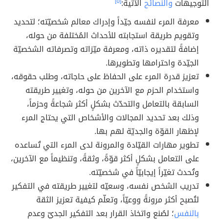
التوجيهات
والنصائح
الآتية:
[٥]
معرفة المرء لنفسه جيّداً وإدراك معالم شخصيّته؛ لتحديد
وتقويم طريقة استجابته للأحداث المُختلفة من حوله،
إضافةً لتقديره ذاته، ومعرفة ميّزاته وتصرفاته الشخصيّة
الجيّدة واحترامها وتطويرها.
تعزيز قدرة المرء على الحفاظ على حاجاته، وطلب حقوقه،
واستخدام الحزم مع الآخرين من حوله، وتغيير طريقته
السابقة بالتعامل والتحدّث بشكلٍ أكثر شجاعةً وحزماً،
وذلك بعد تحديد المجالات والأشخاص التي يحتاج المرء
لإظهار القوّة والجديّة لهم بها.
تطوير مهارات القيّادة والمرونة لدى المرء التي تُساعده
على التعامل بشكلٍ أكثر قوّةً، وثقةً، وتنظيماً مع الآخرين،
وتُحدث تغيّراً إيجابيّاً في شخصيّته.
تدريب الشخص نفسه، وسعيّه لتغيير طريقته في التفكير
لتُصبح أكثر مرونةً ووعيّاً، وتعلّم كيفية تعزيز الثقة
بالنفس
؛ لصُنع واتخاذ القرار بعد التفكير الجديّ وعدم