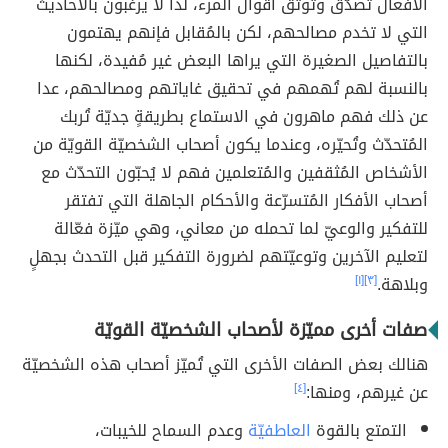
الأفعال تُصدّق وتوثّق أقوال المرء، لذا لا يرغبون بالأحاديث
التي لا تخدم مصالحهم، لكن بالمُقابل فإنهم يهتمون
بالتفاصيل الصغيرة التي يراها البعض غير مُفيدة، لكنها
بالنسبة لهم تُهمهم في تحقيق غاياتهم ومصالحهم، عدا
عن ذلك فهم ماهرون في الاستماع بطريقةٍ جديّة تُربك
المُتحدّث وتُحيّره، وعندما يكون أصحاب الشخصيّة القويّة من
الأشخاص المُثقفين والمُتعلمين فهم لا يُحبّون التحدّث مع
أصحاب الأفكار المُتسرّعة والأحكام الجاهلة التي تفتقر
للتفكير والوعيّ لما تحمله من معاني، وهي ميّزة فعّالة
لتعليم الآخرين وتوعيّتهم لضرورة التفكير قبل التحدث بجهلٍ
وبلاهة.
[٣]
[١]
صفات أخرى مميّزة لأصحاب الشخصيّة القويّة
هنالك بعض الصفات الأخرى التي تُميّز أصحاب هذه الشخصيّة
عن غيرهم، ومنها:
[٤]
التمتع بالقوة
العاطفيّة
وعدم السماح للخيبات،