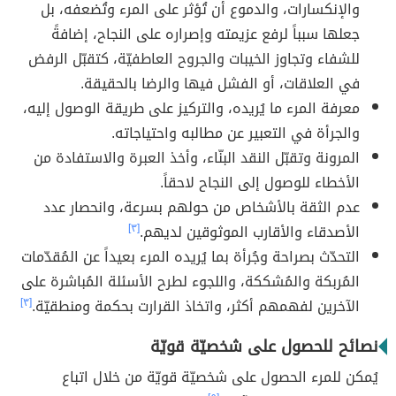
والإنكسارات، والدموع أن تُؤثر على المرء وتُضعفه، بل
جعلها سبباً لرفع عزيمته وإصراره على النجاح، إضافةً
للشفاء وتجاوز الخيبات والجروح العاطفيّة، كتقبّل الرفض
في العلاقات، أو الفشل فيها والرضا بالحقيقة.
معرفة المرء ما يُريده، والتركيز على طريقة الوصول إليه،
والجرأة في التعبير عن مطالبه واحتياجاته.
المرونة وتقبّل النقد البنّاء، وأخذ العبرة والاستفادة من
الأخطاء للوصول إلى النجاح لاحقاً.
عدم الثقة بالأشخاص من حولهم بسرعة، وانحصار عدد
الأصدقاء والأقارب الموثوقين لديهم.
[٣]
التحدّث بصراحة وجُرأة بما يُريده المرء بعيداً عن المُقدّمات
المُربكة والمُشككة، واللجوء لطرح الأسئلة المُباشرة على
الآخرين لفهمهم أكثر، واتخاذ القرارت بحكمة ومنطقيّة.
[٣]
نصائح للحصول على شخصيّة قويّة
يُمكن للمرء الحصول على شخصيّة قويّة من خلال اتباع