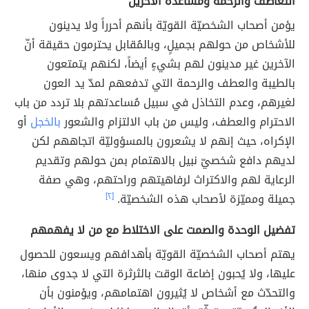
التعاطف والرحمة ومساعدة الآخرين
يؤمن أصحاب الشخصيّة القويّة بأنهم أحرراً ولا يدينون
للأشخاص من حولهم بجميلٍ، وبالمُقابل يحترمون حقيقة أنّ
الآخرين غير مدينون لهم بشيءٍ أيضاً، لكنهم يتمتعون
بالطيبة والعطف والرحمة التي تدفعهم لمدّ يد العون
لغيرهم، وعدم التخاذل في سبيل مُساعدتهم بلا تردد من باب
الاحترام والعطف، وليس من باب الالتزام والشعور
بالخجل
أو
الإكراه، حيث إنهم لا يشعرون بالمسؤوليّة اتجاههم لكن
لديهم دافع شخصيّ نبيل بالاهتمام بمن حولهم وتقديم
الرعاية لهم والاكتراث لرفاهيتهم وراحتهم، وهي صفة
جميلة ومميّزة لأصحاب هذه الشخصيّة.
[٢]
تفضيل الوحدة والصمت على الاختلاط مع من لا يفهمهم
يهتم أصحاب الشخصيّة القويّة بأهدافهم ويسعون للحصول
عليها، ولا يُحبون إضاعة الوقت بالثرثرة التي لا جدوى منها،
والتحدّث مع أشخاص لا يُثيرون اهتمامهم، ويؤمنون بأن