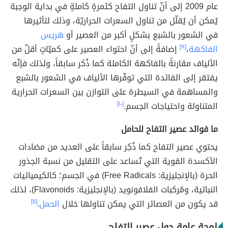
عام 2009 إلى أنّ تناول التفاح كثمرةٍ كاملةٍ في بداية الوجبة
يُمكن أن يُقلّل من تناول السعرات الحراريّة، وذلك لتأثيرها
في الشعور بالشبع بشكلٍ أكبر من العصير أو
هريس
الفاكهة
،
[٩]
إضافةً إلى أنّ احتواء العصير على كميّاتٍ أقلّ من
الألياف مقارنةً بالفاكهة الكاملة كما ذُكر سابقاً، ولذلك فإنّه
يفتقر إلى الفائدة التي توفّرها الألياف في الشعور بالشبع
والمساهمة في السيطرة على التوازن بين السعرات الحرارية
المتناولة واحتياجات الجسم.
[١٠]
ما فوائد عصير التفاح للحامل
يحتوي عصير التفاح كما ذُكِر سابقاً على العديد من مضادات
الأكسدة القوية التي تُساعد على التقليل من نسبة الجذور
الحرة (بالإنجليزية: Free Radicals) في الجسم؛ كالكيميائيات
النباتية، ومُركبات الفلافونويد (بالإنجليزية: Flavonoids)، لذلك
قد يكون من العصائر التي يمكن تناولها خلال
الحمل
.
[١١]
لمحة عامة حول عصير التفاح