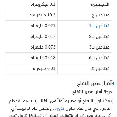
السيلينيوم
0.1 ميكروغرام
فيتامين ج
10.3 مليغرامات
فيتامين ب1
0.021 مليغرام
فيتامين ب2
0.017 مليغرام
فيتامين ب3
0.073 مليغرام
فيتامين ب6
0.018 مليغرام
فيتامين ھـ
0.01 مليغرام
أضرار عصير التفاح
درجة أمان عصير التفاح
يُعدّ تناول التفاح أو عصيره
آمناً في الغالب
بالنسبة لمُعظم
الناس، في حال عدم تناول
بذوره
، وبشكل عام لا توجد أيّ
آثار جانبية معروفة أو مُتوقعة يُمكن أن يُسبّبها تناول ثمرة