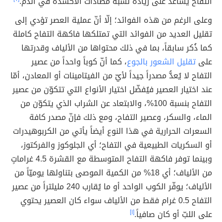
التفاح يُساعد على زيادة نسبة مضادات الأكسدة في الدم.
وعلى الرغم من هذه الفوائد؛ إلّا أنّ عملية العصر تؤدي إلى
تقليل العديد من الفوائد التي تمتلكها فاكهة التفاح كاملة
كما ذُكر سابقاً، بما في ذلك محتواها من الألياف وقدرتها
على
تقليل الشعور بالجوع
، كما أنّ كوباً واحداً من عصير
التفاح لا يُعدُّ مصدراً جيداً لأيّ من الفيتامينات أو المعادن، أمّا
عند اختيار العصير فيُفضّل اختيار الأنواع التي تتكوّن من عصير
التفاح بنسبة 100%، والابتعاد عن الشراب الذي يتكوّن من
الماء، والسكر، وعصير التفاح، ومع ذلك فإنّ مصدر كافة
السعرات الحرارية في هذا النوع أيضاً يأتي من الكربوهيدرات
أو السكريات الطبيعية في التفاح؛ أي الجلوكوز والفركتوز،
وبينما توفر فاكهة التفاح المتوسطة مع القشرة 4.5 غراماتٍ
من الألياف؛ أي 18% من الكمية الموصى بتناولها يوميّاً من
الألياف؛ يوفّر الكوب الواحد أو ما يُقارب 240 مليلتراً من عصير
التفاح 0.5 غرام فقط من الألياف سواء كان العصير يحتوي
على اللبّ أو كان صافياً.
[١]