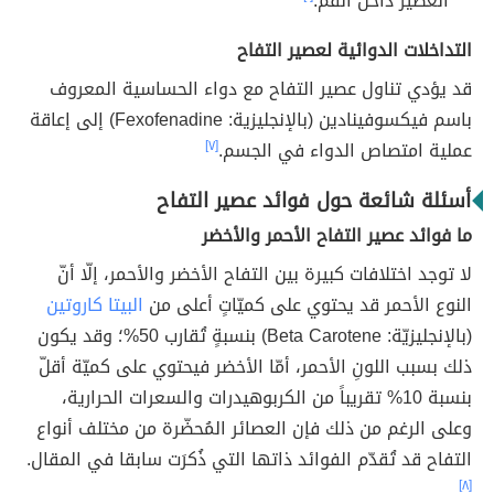
العصير داخل الفم.
التداخلات الدوائية لعصير التفاح
قد يؤدي تناول عصير التفاح مع دواء الحساسية المعروف
باسم فيكسوفينادين (بالإنجليزية: Fexofenadine) إلى إعاقة
عملية امتصاص الدواء في الجسم.
[٧]
أسئلة شائعة حول فوائد عصير التفاح
ما فوائد عصير التفاح الأحمر والأخضر
لا توجد اختلافات كبيرة بين التفاح الأخضر والأحمر، إلّا أنّ
النوع الأحمر قد يحتوي على كميّاتٍ أعلى من
البيتا كاروتين
(بالإنجليزيّة: Beta Carotene) بنسبةٍ تُقارب 50%؛ وقد يكون
ذلك بسبب اللونِ الأحمر، أمّا الأخضر فيحتوي على كميّة أقلّ
بنسبة 10% تقريباً من الكربوهيدرات والسعرات الحرارية،
وعلى الرغم من ذلك فإن العصائر المُحضّرة من مختلف أنواع
التفاح قد تُقدّم الفوائد ذاتها التي ذُكرَت سابقا في المقال.
[٨]