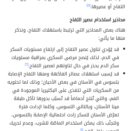
التفاح أو عصيرها.
[٥]
محاذير استخدام عصير التفاح
هناك بعض المحاذير التي ترتبط باستهلاك التفاح، ونذكر
منها ما يأتي:
قد يُؤدي تناول عصير التفاح إلى ارتفاع مستويات السكر
في الدم، لذلك يُنصح مرضى السكري بمراقبة مستويات
سكر الدم بحذر في حال تناولهم لعصير التفاح.
[٦]
قد يُسبب استهلاك عصائر الفاكهة ومنها التفاح الإصابة
بتسوس في الأسنان في بعض الأحيان؛ وذلك لما تحتويه
من السكريات التي تتغذى على البكتيريا الموجودة في
الفم، والتي تُنتج أحماضاً قد تُسبّب بدورها تآكل طبقة
مينا الأسنان، وبالتالي التسوس، وكلما ازدادت فترة
تعرّض الأسنان للسكر زادت احتمالية الإصابة بالتسوس،
ولتجنّب ذلك يمكن استخدام الماصّة للشرب، وعدم تحريك
[١]