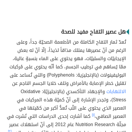
هل عصير التفاح مفيد للصحة
تُعدّ ثمار التفاح الكاملة من الأطعمة الصحيّة جداً، وعلى
الرغم من أنّ عصيرها يمتلك مذاقاً لذيذاً، إلّا أنّ له بعض
الإيجابيّات والسلبيّات، فهو يحتوي على الماء بنسبةٍ عالية،
ممّا يُساهم في ترطيب الجسم، كما أنّه يحتوي على مُركبات
البوليفينولات (بالإنجليزية: Polyphenols) والتي تُساعد على
تقليل خطر الإصابة بالأمراض وتلف خلايا الجسم الناجم عن
الالتهابات
والإجهاد التأكسدي (بالإنجليزيّة: Oxidative
Stress)، وتجدر الإشارة إلى أنّ كميّة هذه المركبات في
العصير الذي يحتوي على اللّب تُعدُّ أكبر من كمّيتها في
العصير الصافي،
[١]
كما أشارت إحدى الدراسات التي نُشرت في
مجلّة Nutrition Research عام 2012 إلى أنّ استهلاك عصير
[٢]