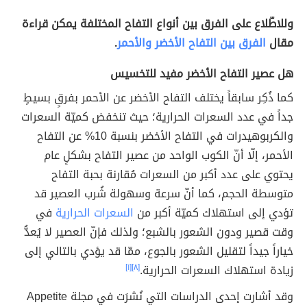
وللاطّلاع على الفرق بين أنواع التفاح المختلفة يمكن قراءة
مقال
الفرق بين التفاح الأخضر والأحمر
.
هل عصير التفاح الأخضر مفيد للتخسيس
كما ذُكِر سابقاً يختلف التفاح الأخضر عن الأحمر بفرقٍ بسيطٍ
جداً في عدد السعرات الحرارية؛ حيث تنخفض كميّة السعرات
والكربوهيدرات في التفاح الأخضر بنسبة 10% عن التفاح
الأحمر، إلّا أنّ الكوب الواحد من عصير التفاح بشكلٍ عام
يحتوي على عدد أكبر من السعرات مُقارنة بحبة التفاح
متوسطة الحجم، كما أنّ سرعة وسهولة شُرب العصير قد
تؤدي إلى استهلاك كميّة أكبر من
السعرات الحرارية
في
وقت قصير ودون الشعور بالشبع؛ ولذلك فإنّ العصير لا يُعدُّ
خياراً جيداً لتقليل الشعور بالجوع، ممّا قد يؤدي بالتالي إلى
زيادة استهلاك السعرات الحرارية.
[٨]
[١]
وقد أشارت إحدى الدراسات التي نُشرَت في مجلة Appetite