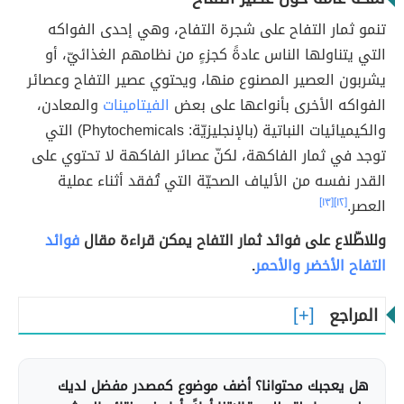
تنمو ثمار التفاح على شجرة التفاح، وهي إحدى الفواكه
التي يتناولها الناس عادةً كجزءٍ من نظامهم الغذائيّ، أو
يشربون العصير المصنوع منها، ويحتوي عصير التفاح وعصائر
الفواكه الأخرى بأنواعها على بعض
الفيتامينات
والمعادن،
والكيميائيات النباتية (بالإنجليزيّة: Phytochemicals) التي
توجد في ثمار الفاكهة، لكنّ عصائر الفاكهة لا تحتوي على
القدر نفسه من الألياف الصحيّة التي تُفقد أثناء عملية
العصر.
[١٢]
[١٣]
وللاطّلاع على فوائد ثمار التفاح يمكن قراءة مقال
فوائد
التفاح الأخضر والأحمر
.
المراجع
هل يعجبك محتوانا؟ أضف موضوع كمصدر مفضل لديك