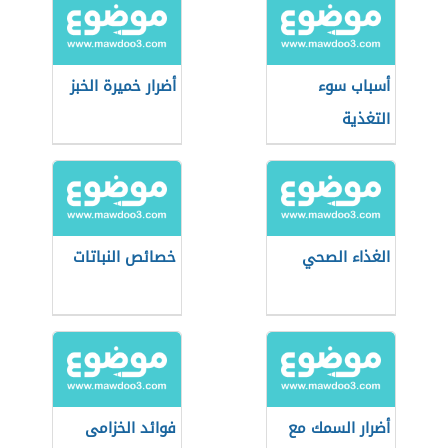
أسباب سوء
أضرار خميرة الخبز
التغذية
الغذاء الصحي
خصائص النباتات
أضرار السمك مع
فوائد الخزامى