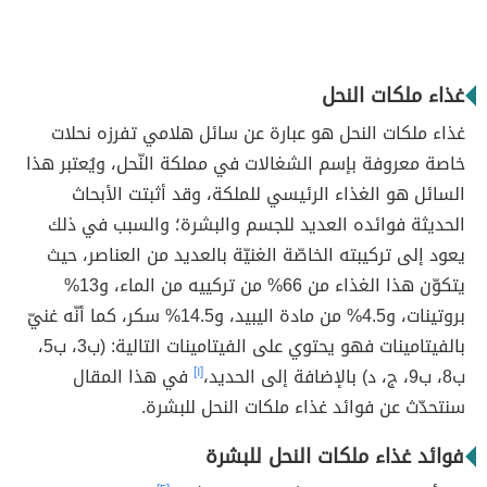
غذاء ملكات النحل
غذاء ملكات النحل هو عبارة عن سائل هلامي تفرزه نحلات
خاصة معروفة بإسم الشغالات في مملكة النّحل، ويُعتبر هذا
السائل هو الغذاء الرئيسي للملكة، وقد أثبتت الأبحاث
الحديثة فوائده العديد للجسم والبشرة؛ والسبب في ذلك
يعود إلى تركيبته الخاصّة الغنيّة بالعديد من العناصر، حيث
يتكوّن هذا الغذاء من 66% من تركييه من الماء، و13%
بروتينات، و4.5% من مادة اليبيد، و14.5% سكر، كما أنّه غنيّ
بالفيتامينات فهو يحتوي على الفيتامينات التالية: (ب3، ب5،
ب8، ب9، ج، د) بالإضافة إلى الحديد،
[١]
في هذا المقال
سنتحدّث عن فوائد غذاء ملكات النحل للبشرة.
فوائد غذاء ملكات النحل للبشرة