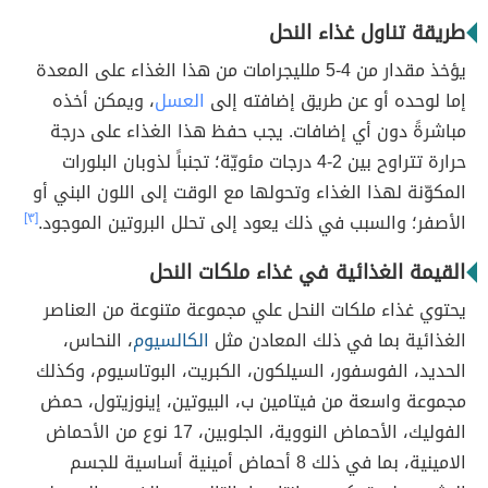
طريقة تناول غذاء النحل
يؤخذ مقدار من 4-5 ملليجرامات من هذا الغذاء على المعدة
إما لوحده أو عن طريق إضافته إلى
العسل
، ويمكن أخذه
مباشرةً دون أي إضافات. يجب حفظ هذا الغذاء على درجة
حرارة تتراوح بين 2-4 درجات مئويّة؛ تجنباً لذوبان البلورات
المكوّنة لهذا الغذاء وتحولها مع الوقت إلى اللون البني أو
الأصفر؛ والسبب في ذلك يعود إلى تحلل البروتين الموجود.
[٣]
القيمة الغذائية في غذاء ملكات النحل
يحتوي غذاء ملكات النحل علي مجموعة متنوعة من العناصر
الغذائية بما في ذلك المعادن مثل
الكالسيوم
، النحاس،
الحديد، الفوسفور، السيلكون، الكبريت، البوتاسيوم، وكذلك
مجموعة واسعة من فيتامين ب، البيوتين، إينوزيتول، حمض
الفوليك، الأحماض النووية، الجلوبين، 17 نوع من الأحماض
الامينية، بما في ذلك 8 أحماض أمينية أساسية للجسم