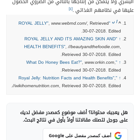
البشري ولا يتمكن من إنتاجها بالتالي من الضروي الحصول
عليها في نظامهم الغذائي .
[٤]
أ
ب
,
www.webmd.com/
, Retrieved
"ROYAL JELLY"
^
30-07-2018. Edited.
"ROYAL JELLY AND ITS AMAZING SKIN AND
↑
HEALTH BENEFITS"
,
//beautyandthefoodie.com
,
Retrieved 30-07-2018. Edited.
,
www.orkin.com
,
"What Do Honey Bees Eat?"
↑
Retrieved 30-07-2018. Edited.
,
"Royal Jelly: Nutrition Facts and Health Benefits"
↑
//wikihomenutrition.com
, Retrieved 30-07-2018. Edited.
هل يعجبك محتوانا؟ أضف موضوع كمصدر مفضل لديك
على جوجل لتصلك مقالاتنا أولاً بأول في نتائج البحث.
أضف كمصدر مفضل على Google