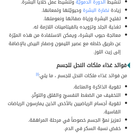
تنشيط
الدورة الدمويّة
وتنشيط عمل خلايا البشرة.
زيادة
نضارة البشرة
وحيويّتها ولمعانها.
تفتيح البشرة وزياة صفائها ونعومتها.
تغذية الجلد وتزويده بالفيتامينات اللازمة له.
معالجة حبوب البشرة، ويمكن الاستفادة من هذه الميّزة
عن طريق خلطه مع عصير الليمون وصفار البيض بالإضافة
إلى زيت اللوز.
فوائد غذاء ملكات النحل للجسم
من فوائد غذاء ملكات النحل للجسم ، ما يلي:
[١]
تقوية الذاكرة والمناعة.
التخفيف من الضغط النفسيّ والقلق والتوتّر.
تقوية أجسام الرياضيين بالأخص الذين يمارسون الرياضات
القاسية.
تعزيز نموّ الجسم خصوصاً في مرحلة المراهقة.
خفض نسبة السكر في الدم.