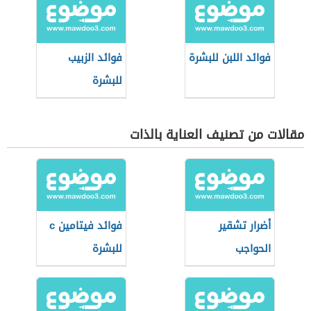
فوائد اللبن للبشرة
فوائد الزبيب
للبشرة
مقالات من تصنيف العناية بالذات
أضرار تشقير
فوائد فيتامين c
الحواجب
للبشرة