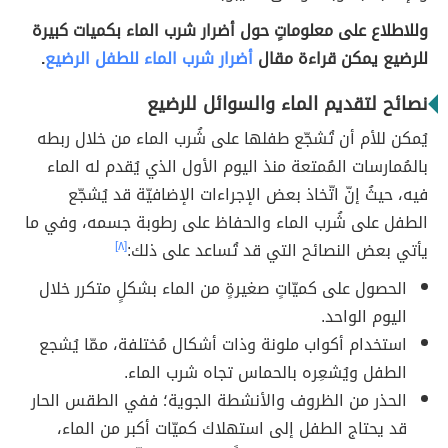
وللاطلاع على معلوماتٍ حول أضرار شرب الماء بكميات كبيرة
للرضيع يمكن قراءة مقال
أضرار شرب الماء للطفل الرضيع
.
نصائح لتقديم الماء والسوائل للرضيع
يُمكن للأم أن تُشجّع طفلها على شُرب الماء من خلال ربطه
بالمُمارسات المُمتعة منذ اليوم الأول الذي يُقدم له الماء
فيه، حيثُ إنّ اتّخاذ بعض الإجراءات الإضافيّة قد يُشجّع
الطفل على شُرب الماء والحفاظ على رطوبة جسمه، وفي ما
يأتي بعض النصائح التي قد تُساعد على ذلك:
[٨]
الحصول على كميّاتٍ صغيرةٍ من الماء بشكلٍ متكرر خلال
اليوم الواحد.
استخدام أكواب ملونة وذات أشكال مُختلفة، ممّا يُشجع
الطفل ويُشعِره بالحماس تجاه شرب الماء.
الحذر من الظروف والأنشطة الجوية؛ ففي الطقس الحار
قد يحتاج الطفل إلى استهلاك كميّات أكبر من الماء،