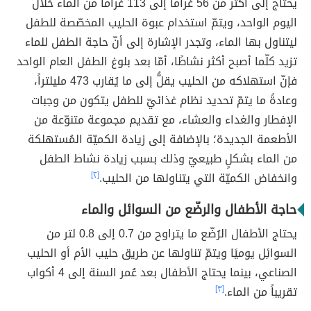
يحتاج إلى أكثر من 56 غراماً إلى 113 غراماً من الماء خلال
اليوم الواحد، ويتمّ استخدام عبوة الحليب المخصّصة للطفل
ليتناول بها الماء، وتجدر الإشارة إلى أنّ حاجة الطفل للماء
تزيد كلّما أصبح أكثر نشاطًا، أمّا بعد بلوغ الطفل العام الواحد
فإنّ استهلاكه من الحليب يقلُّ إلى ما يُقارب 473 مليلتراً،
وعادةً ما يتمّ تحديد نظام غذائيّ للطفل يتكون من وجبات
الإفطار والغداء والعشاء، مع تقديم مجموعة متنوّعة من
الأطعمة الجديدة؛ بالإضافة إلى زيادة الكميّة المُستهلكة
من الماء بشكلٍ طبيعيّ وذلك بسبب زيادة نشاط الطفل
وانخفاض الكميّة التي يتناولها من الحليب.
[٢]
حاجة الأطفال والرضّع من السوائل والماء
يحتاج الأطفال الرُضّع ما يتراوح من 0.7 إلى 0.8 لتر من
السوائِل يوميًا ويتمّ تناولها عن طريق حليب الأم أو الحليب
الصناعي، بينما يحتاج الأطفال بعد عُمر السنة إلى 4 أكواب
تقريباً من الماء.
[٣]