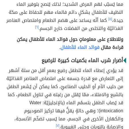
مما يُسبّب لهم المرض الشديد؛ لذلك يُنصح بتوفير الماء
النظيف للأطفال بشكلٍ دائم فالماء مهم للحفاظ على صحّة
جيدة،
[٥]
كما أنّه يساعد على هضم الطعام وامتصاص العناصر
الغذائيّة والتخلص من الفضلات خارج الجسم.
[٦]
وللاطلاع على معلوماتٍ حول فوائد الماء للأطفال يمكن
قراءة مقال
فوائد الماء للأطفال
.
أضرار شرب الماء بكميات كبيرة للرضيع
قد يؤدي إعطاء الماء للطفل رضيع بعمرٍ أقل من ستة أشهر
إلى التعارض مع قدرة جسمه على امتصاص العناصر الغذائيّة
من حليب الأم أو الحليب الصناعيّ، كما يمكن أن يُشعر الطفل
بالشبع والامتلاء، ممّا يُقلل من رغبته في تناول الطعام، كما
قد يُصاب الطفل بتسمُم الماء (بالإنجليزيّة: Water
intoxication)؛ وهي حالةٍ يقلُّ فيها تركيز الصوديوم
والكهارل الأخرى في الجسم، مما يُسبب تضخّم الأنسجة،
والإصابة بالنوبات وحتى الغيبوبة.
[٧]