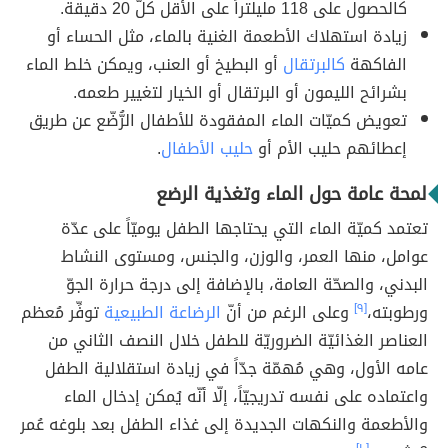
كالحصول على 118 مليلتراً على الأقل كلّ 20 دقيقة.
زيادة استهلاك الأطعمة الغنية بالماء، مثل الحساء أو
الفاكهة
كالبرتقال
أو البطيخ أو العنب، ويمكن خلط الماء
بشرائح الليمون أو البرتقال أو الخيار لتغيير طعمه.
تعويض كميّات الماء المفقودة للأطفال الرُّضّع عن طريق
إعطائهم حليب الأم أو
حليب الأطفال
.
لمحة عامة حول الماء وتغذية الرضع
تعتمد كميّة الماء التي يحتاجها الطفل يوميّاً على عدّة
عوامل، منها العمر، والوزن، والجنس، ومستوى النشاط
البدني، والصحّة العامة، بالإضافة إلى درجة حرارة الجوّ
ورطوبته،
[٩]
وعلى الرغم من أنّ
الرضاعة الطبيعية
توفِّر مُعظم
العناصر الغذائيّة الضروريّة للطفل خلال النصف الثاني من
عامه الأول، وهي مُهمّة جدّاً في زيادة استقلالية الطفل
واعتماده على نفسه تدريجيّاً، إلّا أنّه يُمكن إدخال الماء
والأطعمة والنكهات الجديدة إلى غذاء الطفل بعد بلوغه عُمر