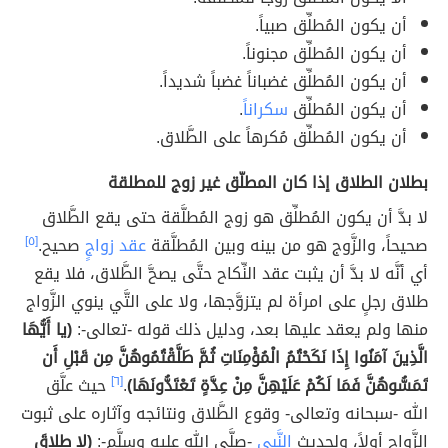
أن يكون المُطلِّق صبياً.
أن يكون المُطلِّق مجنوناً.
أن يكون المُطلِّق غضباناً غضباً شديداً.
أن يكون المُطلِّق
سكراناً
.
أن يكون المُطلِّق مُكرهاً على الطَّلاق.
بطلان الطلاق إذا كان المطلّق غير زوج للمطلقة
لا بدَّ أن يكون المُطلِّق هو زوج المُطلَّقة حتى يقع الطَّلاق
صحيحاً، والزَّوج هو من بينه وبين المُطلَّقة
عقد زواجٍ
صحيح.
[٥]
أي أنَّه لا بدَّ أن يثبت عقد النِّكاح حتَّى يصحَّ الطَّلاق، فلا يقع
طلاق رجلٍ على امرأة لم يتزوَّجها، ولا على التَّي ينوي الزَّواج
منها ولم يعقد عليها بعد، ودليل ذلك قوله -تعالى-:
(يا أَيُّهَا
الَّذِينَ آمَنُوا إِذَا نَكَحْتُمُ الْمُؤْمِنَاتِ ثُمَّ طَلَّقْتُمُوهُنَّ مِن قَبْلِ أَن
تَمَسُّوهُنَّ فَمَا لَكُمْ عَلَيْهِنَّ مِنْ عِدَّةٍ تَعْتَدُّونَهَا)
.
[٦]
حيث علَّق
الله -سبحانه وتعالى- وقوع الطَّلاق ونتائجه وآثاره على ثبوت
الزَّواج أولاً، ولحديث
النَّبي
-صلَّى الله عليه وسلَّم-:
(لا طلاقَ