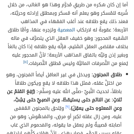
أما إن كان سُكره من طريقٍ مُحرَّم وهذا هو الغالب، من خلال
شُربه للمُسكر وهو يعلم أنه مُسكر وبمطلق إرادته وحريَّته،
فعند ذلك يقع طلاقه عند أغلب الفقهاء في المذاهب
الأربعة؛ عقوبةً له لارتكاب
المعصية
ولزجره عنها، وأمَّا طلاق
السَّفيه المحجور: وهو خفيف العقل الذي يتصرَّف في ماله
بخلاف مقتضى العقل السَّليم، فإنَّه يقع طلاقه إذا كان بالغاً
وبغير إذن وليِّه باتفاق المذاهب الأربعة؛ لأنَّ المحجور عليه
يُمنع من التَّصرفات الماليَّة وليس مُطلق التَّصرفات.
[١٤]
طلاق المجنون:
ويدخل في غير العاقل أيضاً المَجنون، وهو
من اختلَّ عقله، فمثل هذا طلاقه لا يقع ويكون طلاقاً
باطلاً، لحديث النَّبيِّ -صلَّى الله عليه وسلَّم-:
(رُفِعَ القلمُ عن
ثلاثٍ: عن النائمِ حتى يستيقظَ، وعنِ الصبيِّ حتى يَشِبَّ،
وعنِ المعتوهِ حتى يعقِلَ)
،
[٩]
ويُلحق بالمجنون المُغمَى
عليه، ومن زال عقله لكِبرٍ أو مرضٍ، والمَدهُوش: وهو من
أصابته مُصيبةٌ ولم يَعقل ما يقوله، والمَحموم الذي غاب
عقله بسبب الحمَّى فصار يهذي، لأنَّ هؤلاء كلَّهم إرادتهم