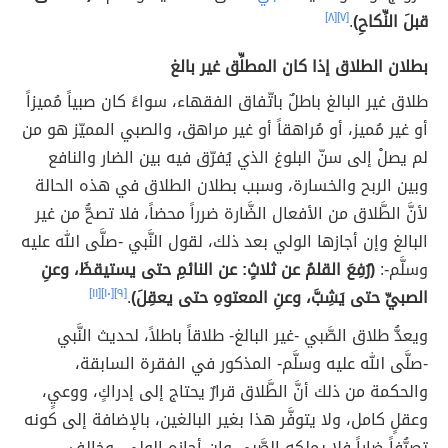
قبلَ النِّكاحِ)
.
[٧]
[٨]
بطلان الطلاق إذا كان المطلِّق غير بالغ
طلاق غير البالغ باطلٌ باتّفاق الفقهاء، سواءً كان صبياً مُميزاً
أو غير مُميز، أو مُراهقاً أو غير مراهق، والصبي المميّز هو من
لم يصلْ إلى سنّ البلوغ الذي يُفرّق فيه بين الضار والنافع
وبين الربح والخسارة، وسبب بطلان الطلاق في هذه الحالة
لأنَّ الطَّلاق من الأفعال الضَّارة ضرراً محضاً، فلا تصحُّ من غير
البالغ وإن أجازها الولي بعد ذلك، لقول النَّبي -صلَّى الله عليه
وسلَّم-:
(رُفِعَ القلمُ عن ثلاثٍ: عن النائمِ حتى يستيقظَ، وعنِ
الصبيِّ حتى يَشِبَّ، وعنِ المعتوهِ حتى يعقِلَ)
.
[٩]
[١٠]
[١١]
ويعدُّ طلاق الصَّبي -غير البالغ- طلاقاً باطلاً، لحديث النَّبي
-صلَّى الله عليه وسلَّم- المذكور في الفقرة السابقة،
والحكمة من ذلك أنَّ الطَّلاق قرارٌ يحتاج إلى إدراكٍ، ووعيٍ،
وعقلٍ كامل، ولا يتوفَّر هذا بغير البالغين، بالإضافة إلى كونه
تصرُّفاً ضاراً فلا يملكه الصَّبي وإن أجازه الولي، وخالف