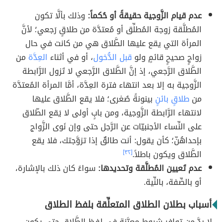
عدم قيام الزَّوجية حقيقةً أو حُكماً:
وذلك بألَّا تكون
المُطلَّقة زوجة المُطلِّق أو مُعتدَّة من طلاقٍ رَجعي؛ لأنَّ
المرأة التي يقع عليها الطَّلاق هي من كانت في حال
زواجٍ صحيحٍ قائمٍ ولو
قبل الدُّخول
، أو في أثناء
العِدَّة
من
الطَّلاق الرَّجعي، إذ إنَّ الطَّلاق الرَّجعي لا تَزول الرَّابطة
الزَّوجية به إلا بعد انتهاء فترة العِدَّة، أمَّا المرأة المُعتدَّة
من
طلاقٍ بائنٍ
بينونةً صُغرى؛ فلا يقع الطَّلاق عليها
لانتهاء الرَّابطة الزَّوجية، ومن بابٍ أولى لا يَقع الطّلاق
على النِّساء الأجنبيّات عن الرَّجل حتى وإن نَوى الزَّواج
بإحداهُنّ؛ كأن يقول: أنت طالقٌ إذا تزوَّجتك، فلا يقع
الطَّلاق ويكون باطلاً.
[٣٢]
عدم تَعيين المُطلَّقة وتحديدها:
سواءً كان ذلك بالإشارة،
أو بالصِّفة، بالنِّية.
أسباب بطلان الطلاق المتعلِّقة بلفظ الطلاق
لا بدَّ من توافر شروطٍ معيَّنة في لفظ الطَّلاق حتى يكون