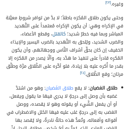
وغيره.
[٢٣]
وحتى يكون طلاق المُكرَه باطلاً؛ لا بدَّ من توافر شروطٍ معيَّنة
في الإكراه وهي: أن يكون الإكراه مُعتمداً على التَّهديد
المباشر وبما فيه خطرٌ شديد؛
كالقتل
، وقطع الأعضاء،
والضرب الشديد، ويُلحق به التَّهديد بالضرب اليسير والإيذاء
الخفيف إن كان بحقِّ أشراف النَّاس ووجهائهم، وأن يكون
المُكرِه قادراً على تنفيذ ما هدَّد به، وألَّا يَصدر من المُكرَه إلا
بقدر ما أُكره عليه بلا زيادة، فلو أكُره على الطَّلاق مرَّة وطلَّق
مرتان؛ وقع الطَّلاق.
[٢٤]
طلاق الغضبان:
لا يقع
طلاق الغَضبان
: وهو من اشتدَّ
غضبه بأن وصل إلى درجةٍ لا يدري فيها ما يقول ويفعل،
أو أن يفعل الشَّيء أو يقوله وهو لا يَقصده، ووصل
الغضب به إلى درجةٍ غلب عليه فيها الخَلل والاضطراب في
أقواله وأفعاله، وتُعدُّ هذه حالةٌ نادرةٌ، ولا يُقصد بها
الغضب العادي الذي يُمرُّ به أيُّ شخص، وطلاق الرجل إنَْ