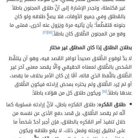
غير مُكتملة، وتجدر الإشارة إلى أنَّ طلاق المجنون باطلاً
بالمُطلق وفي جميع الأوقات، فلا يصحُّ طلاقه ولو كان
جنونه مُتقطِّعاً؛ بأن يَأتيه مرة ويَزول عنه أخرى، فمتى ما
وقع من المجنون الطَّلاق كان باطلاً.
[١٥]
[١٦]
بطلان الطلاق إذا كان المطلق غير مختار
لا بدَّ لوقوع الطَّلاق صحيحاً توافر القَصد فيه، وهو أن يتلفَّظ
الشخص بالطَّلاق لمعناه الحقيقي وألَّا يقصد معنى آخر غير
الطَّلاق باللَّفظ الذي قاله، أمَّا إن كان الأمر بخلاف ما يَقصد،
أو لم يُرد الطَّلاق ولم يختره بمحض إرادته فيكون الطَّلاق
عندها باطلاً.
[١٧]
ويكون طلاق كل من هؤلاء باطلاً:
طلاق المُكره:
طلاق المُكرَه باطل، لأنَّ إرادته مَسلوبة كما
أنَّه لم يَقصد الطَّلاق، بل قَصد دفع الأذى عن نفسه من
خلال تنفيذ أمر المُكرِه بالطلاق، فإن أَجبر أحدٌ شخصاً ما
على تطليق زوجته وفعل ذلك، لا يقع طلاقه ويكون