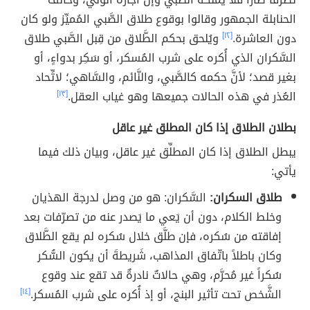
الحنابلة الجمهور وقالوا بوقوع طلاق الصَّبي المُميِّز ولو كان
دون العاشرة.
[١٢]
ويُلحق بحكم الطَّلاق من قِبل الصَّبي طلاق
السَّكران الذي أُكره على شرب المُسكر، أو سَكِر بدواءٍ، أو
بغير قصد؛ لأنَّ حكمه كالصَّبي، والنَّائم، والسَّاهي؛ لاتِّحاد
العُذر في هذه الحالات جميعها وهو غياب العقل.
[١٣]
بطلان الطلاق إذا كان المطلق غير عاقل
يبطل الطلاق إذا كان المطلِّق غير عاقل، وبيان ذلك فيما
يأتي:
طلاق السكران:
السَّكران: هو من وصل لدرجة الهذيان
وخلط الكلام، دون أن يَعي ما يَصدر عنه من تصرّفات بعد
إفاقته من سُكره، فإن طلَّق خلال سُكره لم يقع الطَّلاق
وكان باطلاً باتّفاق المذاهب، شَريطةَ أن يكون السُّكر
سُكراً غير مُحرَّم، وهي حالاتٌ نادرةٌ قد تقع عند وقوع
الشَّخص تحت تأثير البنج، أو إذ أُكره على شرب المُسكر.
[١٤]