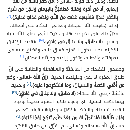
باطلاً، ودليل ذلك قوله -تعالى-:
(مَن كَفَرَ بِاللَّـهِ مِن بَعدِ
إيمانِهِ إِلّا مَن أُكرِهَ وَقَلبُهُ مُطمَئِنٌّ بِالإيمانِ وَلـكِن مَن شَرَحَ
بِالكُفرِ صَدرًا فَعَلَيهِم غَضَبٌ مِنَ اللَّـهِ وَلَهُم عَذابٌ عَظيمٌ)
،
[١٨]
إذ لم يُحاسِب الله -سبحانه وتعالى- المُكرَه على أفعاله،
فدلَّ ذلك على عدم صحّتها، ولحديث النَّبي -صلَّى الله عليه
وسلَّم-:
(لا طلاقَ، ولا عِتاقَ في غِلاقٍ)
،
[١٩]
ويُقصد بالإغلاق
الإكراه، بحيث يكون المُكرَه مُغلق عليه، ومُضيَّق عليه في
تصرفاته وأفعاله، وتكون إرادته وحريَّته ناقصتان.
[٢٠]
وجمهور الفقهاء من المالكيَّة والشَّافعيّة والحنابلة على أنّ
طلاق المكره لا يقع، ودليلهم الحديث:
(إنَّ اللهَ -تعالى- وضع
عن أُمَّتي الخطأَ، والنسيانَ، وما اسْتُكرِهوا عليه)
،
[٢١]
ولحديث
عائشة -رضي الله عنها-:
(لا طلاقَ، ولا عِتاقَ في غِلاقٍ)
،
[١٩]
بينما ذهب الحنفيَّة إلى وقوع طلاق المُكره صحيحاً لوجود
القصد رغم ذلك واللفظ والأهليّة، ودليلهم قوله -تعالى-:
(فَإِن طَلَّقَهَا فَلَا تَحِلُّ لَهُ مِن بَعْدُ حَتَّىٰ تَنكِحَ زَوْجًا غَيْرَهُ)
،
[٢٢]
حيث إنَّ الله -سبحانه وتعالى- لم يفرِّق بين طلاق المُكرَه