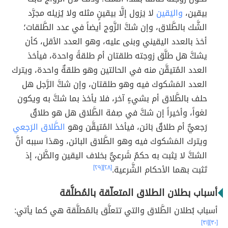
بيقين،
واليَقين
لا يَزول إلَّا بيقينٍ مثله ولا يُزيله مجرَّد
الشَّك بالطَّلاق، وإن شكَّ الزَّوج أيضاً في عدد الطَّلقات؛
أخذ بالعدد اليقيني وبنى عليه، وهو العدد الأقل، كأن
يشكَّ هل طلَّق زوجته طلقتان أم طلقةً واحدة، فيأخذ
العدد المُتيقَّن منه في الحالتين وهو طلقةٌ واحدة، ويترك
العدد المَشكوك فيه وهو طلقتان، وإن شكَّ الرَّجل هل
حلف بالطَّلاق أم بشيءٍ آخر، فلا يأخذ بما شكَّ به ويكون
لغواً، وأخيراً إن شكَّ في صِفة الطَّلاق هل هو طلاقٌ
رَجعيٌّ أم طلاقٌ بَائن، فيأخذ المُتيقَّن وهو
الطَّلاق الرَجعي
ويترك المَشكوك فيه وهو الطَّلاق البائن، وهذا سببه أنَّ
الشكَّ لا يَثبت به حكمٌ شَرعيٌّ بخلاف اليقين والظَّن، إذ
تَثبت بهما الأحكام الشَّرعية.
[٢٨]
[٢٩]
أسباب بطلان الطلاق المتعلّقة بالمُطلَّقة
أسباب بُطلان الطَّلاق والتي تتعلَّق بالمُطلَّقة هي كما يأتي:
[٣١]
[٣٠]