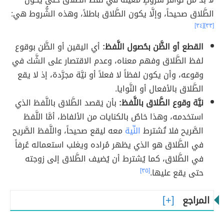
الطَّلاق صحيحاً، وإلَّا يكون الطَّلاق باطلاً، وهذه الشُّروط هي:
[٣٤]
[٣٣]
القطع أو الظَّن بحُصول اللَّفظ:
أي اليقين أو الظَّن بوقوع
لفظ الطَّلاق وفهم معناه، وعدم الاقتصار على الشَّك في
وقوعه، وأن يكون لفظاً لا فعلاً أو نيَّة مجرَّدة، إذ لا يقع
الطَّلاق بالأفعال أو النَّوايا.
نيَّة وقوع الطَّلاق باللَّفظ:
بأن يَقصد الطَّلاق باللَّفظ الذي
استخدمه، وهذا خاصٌ بالكنايات من الألفاظ، أمَّا اللَّفظ
الصَّريح فلا تُشترط
النِّية
معه ليقع صحيحاً، واللَّفظ الصَّريح
في الطَّلاق هو الذي يظهر مُراده ويغلب استعماله عُرفاً
في الطَّلاق، كما يُشترط أن يُضيف الطَّلاق إلى زوجته
حتى يقع عليها.
[٣٥]
المراجع