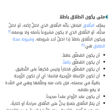
متى يكون الطلاق باطلا
يعرَّف
الطَّلاق
الباطل: بأنَّه الطَّلاق الذي اختلَّ رُكنه، أو اختلَّ
محلُّه، أو الطَّلاق الذي لا يكون مَشروعاً بأصله ولا بوصفه.
[١]
ويكون الطَّلاق باطلاً إذا اختلَّ أحد شروطه،
وشروط صحة
الطلاق
هي:
[٢]
أن يكون المُطلِّق عاقلاً.
أن يكون المُطلِّق
بالغاً
.
أن يكون المُطلِّق مُختاراً وليس مُكرهاً على التَّطليق.
أن تكون الرَّابطة الزَّوجية قائمة؛ أي أن تكون الزَّوجة
باقيةٌ في عصمته، فإن بَانت منه وطلَّقها وهي في العِّدة
لا يقع طلاقه.
أن يكون عقد الزَّواج عقداً صحيحاً.
أن يتمَّ الطَّلاق بلفظٍ يدلُّ على الطَّلاق صراحةً أو كنايةً،