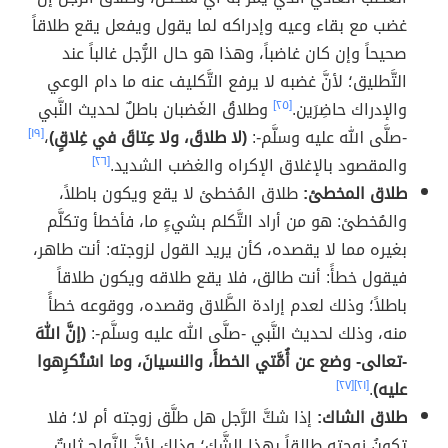
غضب مع بقاء وعيه وإدراكه لما يقول ويفعل يقع طلاقاً
صحيحاً وإن كان غاضباً، وهذا هو حال الرُّجل غالباً عند
التَّطليق؛ لأنَّ غضبه لا يرفع التَّكليف عنه ما دام الوعي
والإدراك حاضِرَين.
[٢٥]
وطلاقُ الغَضبان باطلٌ لحديث النَّبي
-صلَّى الله عليه وسلَّم-:
(لا طلاقَ، ولا عِتاقَ في غِلاقٍ)
،
[١٩]
والمقصود بالإغلاق الإكراه والغضب الشديد.
[٢٦]
طلاق المخطئ:
طلاق المُخطئ لا يقع ويكون باطلاً،
والمُخطئ: هو من أراد التَّكلم بشيءٍ ما، فأخطأ وتكلَّم
بغيره مما لا يقصده، كأن يريد القول لزوجته: أنت طاهر،
فيقول خطأً: أنت طالق، فلا يقع طلاقه ويكون طلاقاً
باطلاً؛ وذلك لعدم إرادة الطَّلاق وقصده، ووقوعه خطأً
منه، وذلك لحديث النَّبي -صلَّى الله عليه وسلَّم-:
(إنَّ اللهَ
-تعالى- وضع عن أُمَّتي الخطأَ، والنسيانَ، وما اسْتُكرِهوا
عليه)
.
[٢١]
[٢٧]
طلاق الشاك:
إذا شكَّ الرَّجل هل طلَّق زوجته أم لا؛ فلا
تكونُ زوجته طالقاً بهذا الشَّك؛ وذلك لأنَّ الزَّواج ثابتٌ