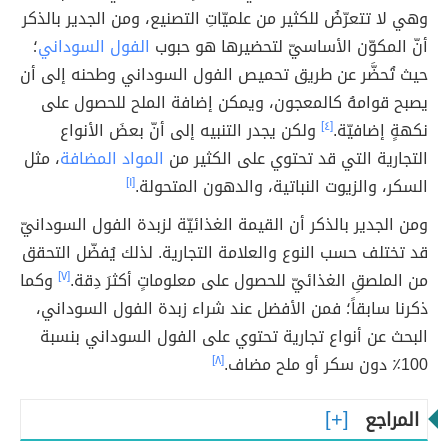
وهي لا تتعرّضُ للكثير من علميّاتِ التصنيع، ومن الجدير بالذكر
أنّ المكوّن الأساسيّ لتحضيرها هو حبوب
الفول السوداني
؛
حيث تُحضَّر عن طريق تحميص الفول السوداني وطحنه إلى أن
يصبح قوامهُ كالمعجون، ويمكن إضافة الملح للحصول على
نكهةٍ إضافيّة.
[٤]
ولكن يجدر التنبيه إلى أنّ بعضَ الأنواع
التجارية التي قد تحتوي على الكثير من
المواد المضافة
، مثل
السكر، والزيوت النباتية، والدهون المتحولة.
[١]
ومن الجدير بالذكر أن القيمة الغذائيّة لزبدة الفول السودانيّ
قد تختلف حسب النوع والعلامة التجارية. لذلك يُفضّل التحقق
من الملصقِ الغذائيّ للحصول على معلوماتٍ أكثرَ دِقة.
[٧]
وكما
ذكرنا سابقاً؛ فمن الأفضل عند شراء زبدة الفول السوداني،
البحث عن أنواع تجارية تحتوي على الفول السوداني بنسبة
100٪ دون سكر أو ملح مضاف.
[٨]
المراجع