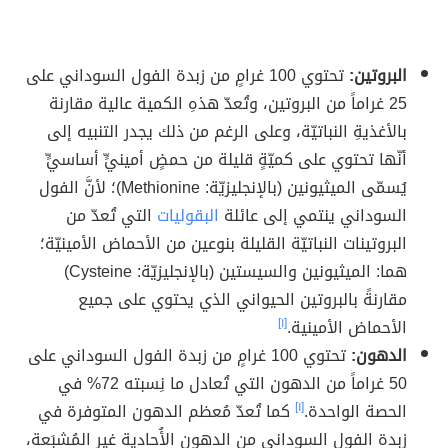
البروتين:
تحتوي 100 غرامٍ من زبدة الفول السوداني على
25 غراماً من البروتين، وتُعدّ هذهِ الكمية عالية مقارنة
بالأغذيةِ النباتيّة، وعلى الرغم من ذلك يجدر التنبيه إلى
أنّها تحتوي على كميّةٍ قليلة من حمضٍ أمينيٍّ أساسيٍّ
يُسمّى الميثيونين (بالإنجليزيّة: Methionine)؛ لأنَّ الفول
السوداني ينتمي إلى عائلة
البقوليات
التي تُعدّ من
البروتينات النباتيّة القليلة بنوعين من الأحماض الأمينيّة؛
هما: الميثيونين والسيستين (بالإنجليزيّة: Cysteine)
مقارنةً بالبروتين الحيواني الذي يحتوي على جميع
الأحماض الأمينية.
[١]
الدهون:
تحتوي 100 غرامٍ من زبدة الفول السوداني على
50 غراماً من الدهون التي تُعادل ما نِسبته 72% في
الحصة الواحدة.
[١]
كما تُعدّ مُعظم الدهون المتوفرة في
زبدة الفول السوداني من الدهون الأُحادية غير المُشبَعة،