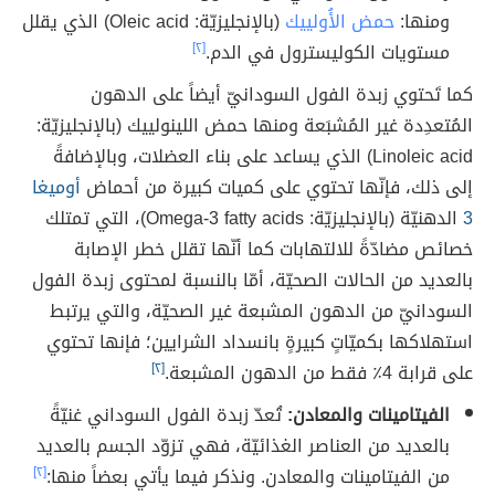
ومنها:
حمض الأُولييك
(بالإنجليزيّة: Oleic acid) الذي يقلل
مستويات الكوليسترول في الدم.
[٢]
كما تَحتوي زبدة الفول السودانيّ أيضاً على الدهون
المُتعدِدة غير المُشبَعة ومنها حمض اللينولييك (بالإنجليزيّة:
Linoleic acid) الذي يساعد على بناء العضلات، وبالإضافةً
إلى ذلك، فإنّها تحتوي على كميات كبيرة من أحماض
أوميغا
3
الدهنيّة (بالإنجليزيّة: Omega-3 fatty acids)، التي تمتلك
خصائص مضادّةً للالتهابات كما أنّها تقلل خطر الإصابة
بالعديد من الحالات الصحيّة، أمّا بالنسبة لمحتوى زبدة الفول
السودانيّ من الدهون المشبعة غير الصحيّة، والتي يرتبط
استهلاكها بكميّاتٍ كبيرةٍ بانسداد الشرايين؛ فإنها تحتوي
على قرابة 4٪ فقط من الدهون المشبعة.
[٢]
الفيتامينات والمعادن:
تُعدّ زبدة الفول السوداني غنيّةً
بالعديد من العناصر الغذائيّة، فهي تزوّد الجسم بالعديد
من الفيتامينات والمعادن. ونذكر فيما يأتي بعضاً منها:
[٢]