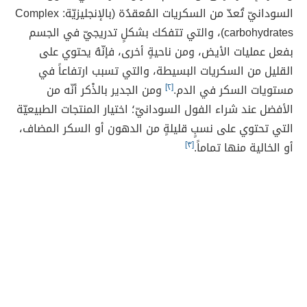
السودانيّ تُعدّ من السكريات المُعقدُة (بالإنجليزيّة: Complex
carbohydrates)، والتي تتفكك بشكلٍ تدريجيّ في الجسم
بفعل عمليات الأيض، ومن ناحيةٍ أخرى، فإنّهُ يحتوي على
القليل من السكريات البسيطة، والتي تسبب ارتفاعاً في
مستويات السكر في الدم.
[٢]
ومن الجدير بالذْكر أنّه من
الأفضل عند شراء الفول السودانيّ؛ اختيار المنتجات الطبيعيّة
التي تحتوي على نسبٍ قليلةٍ من الدهون أو السكر المضاف،
أو الخالية منها تماماً.
[٣]