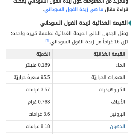
وللمزيد من المعلومات حول زبدة الفول السوداني يمكنك
قراءة مقال
ما هي زبدة الفول السوداني
.
القيمة الغذائية لزبدة الفول السوداني
يُمثل الجدول التالي القيمة الغذائية لملعقة كبيرة واحدة؛
تزن 16 غراماً من زبدةِ الفول السوداني:
[٦]
القيمة الغذائيّة
الكميّة
الماء
0.189 مليلتر
السُعرات الحراريّة
95.5 سعرةً حراريّة
الكربوهيدرات
3.57 غرامات
الألياف
0.768 غرام
البروتين
3.6 غرامات
الدهون
8.18 غرامات