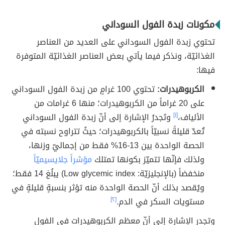
مكونات زبدة الفول السوداني
تحتوي زبدة الفول السوداني على العديد من العناصر
الغذائيّة، ونذكر فيما يأتي بعض العناصر الغذائيّة المتوفرة
فيها:
الكربوهيدرات:
تحتوي 100 غرامٍ من زبدة الفول السوداني
على 20 غراماً من الكربوهيدرات؛ منها 6 غرامات من
الألياف،
[١]
وتَجدرُ الإشارة إلى أنّ زبدة الفول السوداني
تُعدّ قليلةً نسبيّاً بالكربوهيدرات؛ حيثُ تتراوح نسبته في
الحصة الواحدة بين 13-16% فقط من إجماليّ وزنها،
ولذلك فإنّها تتميّز بكونها تمتلك
مؤشراً جلايسيميّاً
منخفضاً (بالإنجليزيّة: Low glycemic index) يبلُغ 14 فقط؛
ويُقصد بذلك أنّ الحصة الواحدة منه تؤثر بنسبةٍ قليلةٍ في
مستويات السكر في الدم.
[٢]
وتجدر الإشارة إلى أنّ معظم الكربوهيدرات في الفول