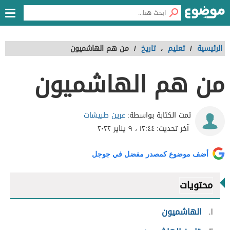
الرئيسية
/
تعليم
،
تاريخ
/
من هم الهاشميون
من هم الهاشميون
عرين طبيشات
تمت الكتابة بواسطة:
آخر تحديث:
١٢:٤٤ ، ٩ يناير ٢٠٢٢
أضف موضوع كمصدر مفضل في جوجل
محتويات
١
الهاشميون