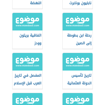
نابليون بونابرت
النهضة
رحلة ابن بطوطة
اتفاقية بريتون
إلى الصين
وودز
تاريخ تأسيس
المفصل في تاريخ
الدولة العثمانية
العرب قبل الإسلام