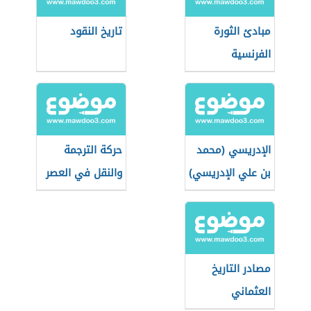
مبادئ الثورة
تاريخ النقود
الفرنسية
الإدريسي (محمد
حركة الترجمة
بن علي الإدريسي)
والنقل في العصر
العباسي الأول
وأثرها على الفكر
والأدب والثقافة
مصادر التاريخ
العثماني