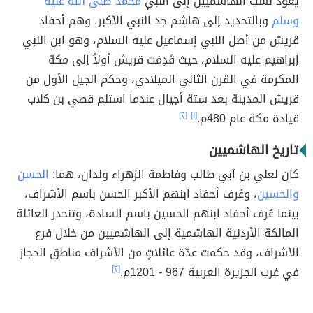
يعود نسب الهاشميين إلى النبي
محمد صلى الله عليه
وسلم
وبالتحديد إلى هاشم جد النبي الأكبر، وهم أحفاد
قريش من أصل النبي إسماعيل عليه السلام، وهو ابن النبي
إبراهيم عليه السلام، حيث قَدِمَت قريش أولاً إلى مكة
المكرمة في القرن الثاني الميلادي، وحكم الجيل الأول من
قريش المدينة بعد ستة أجيال عندما استلم قصي بن كلاب
قيادة مكة عام 480م.
[١]
[٢]
تاريخ الهاشميين
كان لعلي بن أبي طالب وفاطمة الزهراء ولدان، هما:
الحسن
والحسين
، وعُرف أحفاد ابنهم الأكبر الحسن باسم الأشراف،
بينما عُرف أحفاد ابنهم الحسين باسم السادة، وتنحدر العائلة
المالكة الأردنية الهاشمية إلى الهاشميين من خلال فرع
الأشراف، وقد حكمت عدّة عائلاتٍ من الأشراف مناطق الحجاز
في غرب الجزيرة العربية 967 - 1201م.
[٢]