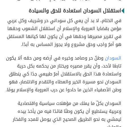
استقلال السودان استعادة للحق والسيادة
في الختام، لا بد أن يعي كل سوداني حر وشريف وكل عربي
مؤمن بقضايا العروبة والإسلام أن استقلال الشعوب وحقها
في تقرير مصيرها وحقها في أن يكون لها كيانها المستقل
هو أمرٌ واجب وحق مشروع ولا يجوز المساس به أبدًا.
السودان
وطنٌ حر وصامد وخيره في أرضه ومن حقه ألا يكون
تابعًا لأحد، وأن يقرر مصيره ويختار من يحكمه بكل حرية
واستعادة هذا الحق بالاستقلال أمرٌ طبيعي جدًا كي ينطلق
السودان نحو مسيرة الخير والعطاء والتقدم والانتصار، فهو
وطن الأصفياء الذين ما حادوا عن درب العروبة والإسلام يومًا.
السودان بكلّ ما يملك من مؤهلات سياسية واقتصادية
وعربية يستطيع أن يكون وطنًا قائدًا فيه من يأخذ بيده
ليمشي به نحو الطريق الصحيح الذي يوصل للمجد والفخار