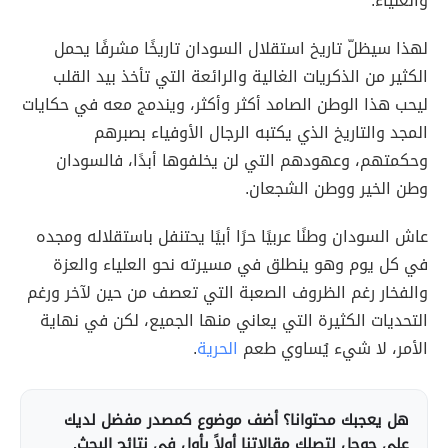
والعلياء.
لهذا سيظلّ تاريخ استقلال السودان تاريخًا مشرفًا يحمل
الكثير من الذكريات الغالية والرائعة التي تأخذ بيد القلب
ليحب هذا الوطن الصامد أكثر وأكثر، ويندمج معه في حكايات
المجد والتاريخ الذي يكتبه الرجال الأوفياء بصبرهم
وحكمتهم، وعهودهم التي لن يخلفوها أبدًا، فالسودان
وطن الخير ووطن الشجعان.
عاش السودان وطنًا عربيًا حرًا أبيًا يحتنفل باستقلاله ومجده
في كل يوم وهو ينطلق في مسيرته نحو العلياء والعزة
والفخار رغم الظروف الصعبة التي تعصف من حين لآخر ورغم
التحديات الكثيرة التي يعاني منها الجميع، لكن في نهاية
الأمر، لا شيء يُساوي طعم
الحرية
.
هل يعجبك محتوانا؟ أضف موضوع كمصدر مفضل لديك
على جوجل لتصلك مقالاتنا أولاً بأول في نتائج البحث.