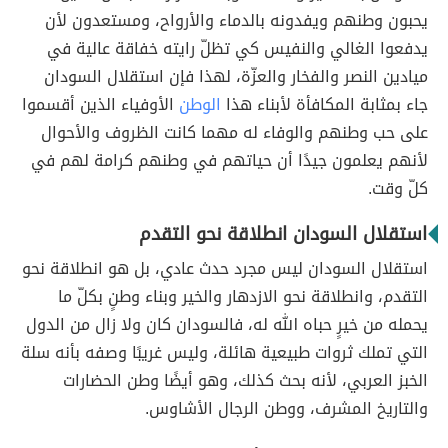
يحبون وطنهم ويفدونه بالدماء والأرواح، ومستعدون لأن
يدفعوا الغالي والنفيس كي تظلّ رايته خفاقة عالية في
ميادين النصر والفخار والعزّة، لهذا فإن استقلال السودان
جاء بمثابة المكا
فأة لأبناء هذا
الوطن
الأوفيا
ء الذين أقسموا
على حب وطنهم والوفاء له مهما كانت الظروف والأحوال
لأنهم يعلمون جيدًا أن حياتهم في وطنهم كرامة لهم في
كلّ وقت.
استقلال السودان انطلاقة نحو التقدم
استقلال السودان ليس مجرد حدث عادي، بل هو انطلاقة نحو
التقدم، وانطلاقة نحو الازدهار والخير وبناء وطنٍ بكلّ ما
يحمله من خيرٍ حباه الله له، فالسودان كان ولا زال من الدول
التي تملك ثروات طبيعية هائلة، وليس غريبًا وصفه بأنه سلة
الخبز العربي، لأنه بحث كذلك، وهو أيضًا وطن الحضارات
والتاريخ المشرف، ووطن الرجال الأشاوس.