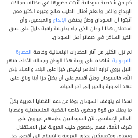
كم من شخصية سودانية أثبتت حضورها في مختلف مجالات
الإبداع والفن والعلم أمثال الطيب صالح وغيره الكثير ممن
أثبتوا أن السودان وطنٌ يحتضن
الإبداع
والمبدعين، وأن
استقلال هذا الوطن الذي جاء بطريقة راقية دليلٌ على عمق
الخير الساكن في ضمائر أهل السودان.
لم تزل الكثير من آثار الحضارات الإنسانية وخاصة
الحضارة
الفرعونية
شاهدة على روعة هذا الوطن وجماله الأخاذ، فنهر
النيل يروي ترابه الطاهر ليفيض خيرًا على البلاد والعباد بإذن
الله، فالسودان وطنٌ أقسم على أن يظلّ حرًا أبيًا وباقٍ على
عهد العروبة والخير إلى آخر الحياة.
لهذا لم يتوقف السودان يومًا عن دعم القضايا العربية بكلّ
ما يملك من قوة وحضور، خاصة القضية الفلسطينية وقضايا
العالم الإسلامي، لأن السودانيين بطبعهم غيورون على
شرف الأمة، فهم يرضعون حليب العروبة قبل الاستقلال
وبعده، ومتمسكين بجذور العروبة والإٍسلام إلى أقصى حد.