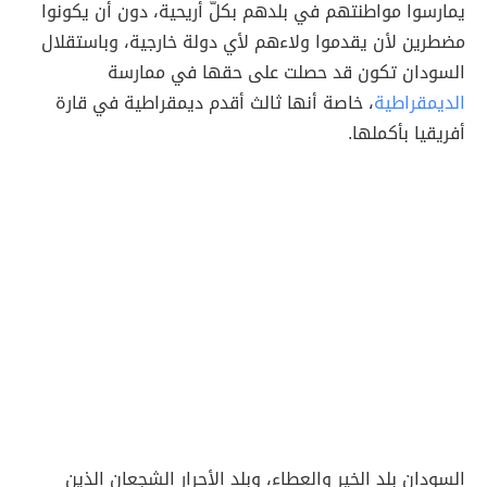
يمارسوا مواطنتهم في بلدهم بكلّ أريحية، دون أن يكونوا
مضطرين لأن يقدموا ولاءهم لأي دولة خارجية، وباستقلال
السودان تكون قد حصلت على حق
ها في ممارسة
الديمقراطية
، خاص
ة أنها ثالث أقدم ديمقراطية في قارة
أفريقيا بأكملها.
السودان بلد الخير والعطاء، وبلد الأحرار الشجعان الذين