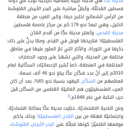
مدينة عكّا
هي مدينة عربيّة إسلاميّة تاريخيّة تُوجَد في دولة
فسطين المُحتَلّة، وتُطِلُّ مباشرة على البحر الأبيض المُتوسِّط
من الرأس الشماليّ لخليج حيفا، وإلى الغرب من منطقة
الخليل، وهي تبعدُ نحو 179 كم عن مركز عاصمة فلسطين
مدينة القدس
. وتُعتبَر مدينة عكّا من أقدم المُدُن
الفلسطينيّة؛ فتاريخها مُوغِل في القِدَم، وممّا يدلُّ على ذلك:
ذِكرها في التوراة، والآثار التي تمّ العثور عليها في مناطق
مختلفة من المدينة، والتي تشهدُ على وجود الحضارات
المختلفة في المنطقة، كما تُشير الإحصائيّات السكّانية لعام
2010م إلى أنّ عدد سُكّان عكّا يبلغ نحو 46 ألف نسمة،
مُعظمهم من
السكّان
اليهود بنسبة نحو 65%، بعد أن كان
العرب الفلسطينيّون هم الغالبيّة العُظمى من السكّان قَبل
حرب النكبة في عام 1948م.
[١]
ومن الناحية الاقتصاديّة، حَظِيَت مدينة عكّا بمكانة اقتصاديّة،
واجتماعيّة مُهمّة من بين
المُدن الفلسطينيّة
؛ وذلك بحُكم
موقعها المُتميِّز؛ كونها مُطِلّة على
البحر الأبيض المُتوسِّط
،