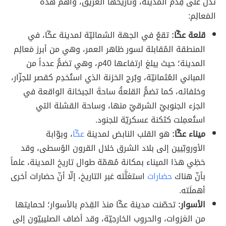
تدلُّ على قِدَم المدينة، وتاريخها العريق، وأهمّ هذه
المَعالِم:
قلعة عكّا:
تقعُ في الجهة الشماليّة لمدينة عكّا، في
المنطقة المُقابلة لسور ظاهر العمر، وهي من أبرز مَعالِم
المدينة؛ حيث يبلغ ارتفاعها 40م، وهي تضمُّ عدداً من
المباني العُثمانيّة، وبُرج الخزنة الذي استُخدِم كقصر للجزّار،
وخلفائه، كما تضمُّ القلعةُ ساحةَ الجبخانة الواقعة في
الجزء الجنوبيّ الشرقيّ منها، وساحة القشلة التي
استُعمِلت كثكنة عسكريّة للجنود.
ميناء عكّا:
هو القلب النابض لمدينة
عكّا
، وبوّابة
الأوروبّيين إلى بلاد الشرق خلال القرون الوُسطى، وقد
حَظِي هذا الميناء بمكانة مُهمّة طوال تاريخ المدينة، علماً
بأنّ هناك
حضارات
استغلَّته عَبر التاريخ، إلّا أنّ حضارات أخرى
أهملَته.
الأسوار:
تحصّنت مدينة عكّا منذ القِدَم بالأسوار؛ لحمايتها
من الغزوات، والحروب الخارجيّة، وقد أضاف الصليبيّون إلى