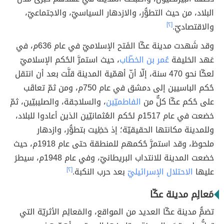
البلاد، من حيث التطوُّر، والازدهار السياسيّ، والاجتماعيّ،
والاقتصاديّ.
[٢]
وقد شَهدت مدينة عكّا الفَتح الإسلاميّ في عام 636م، في
عَهد الخليفة
عُمر بن الخطّاب
، حيث استمرَّ الحُكم الإسلاميّ
لعكّا نحو 470 سنة، إلّا أنّ أهمّية المدينة قلَّت بعد أن انتقل
حُكم الباسيين إلى دمشق في عام 750م، ومن ثمّ تعاقَب
على حُكم عكّا كلٌّ من
الفاطميّين
، والسلاجقة، والصليبيّين، ثمّ
خضعت في عام 1517م لحُكم العُثمانيّين الذين أعادوا للبلاد،
وللمدينة مكانتها الحقيقيّة؛ إذ حَظِيت بتطوُّر، وازدهار
ملحوظ، وقد استمرَّ حُكمهم للمنطقة حتى عام 1918م، حيث
خضعت المدينة للانتداب البريطانيّ، وفي عام 1948م، سيطرَ
عليها
الاحتلال الإسرائيليّ
بعد حرب النكبة.
[٢]
مَعالِم مدينة عكّا
تضمُّ مدينة عكّا العديد من المواقع، والمَعالِم الأثريّة التي