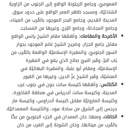
العموميّ، وجامع الزيتونة الواقع إلى الجنوب من الزاوية
الشاذليّة، ومسجد ظاهر العمر الواقع على حدود سوق
المدينة القديم، وجامع البحر الموجود بالقُرب من الميناء،
وجامع المجادلة، وجامع البُرج، وغيرها من المساجد.
الأضرحة والمقامات:
وأهمّها مقام الشيخ يانس الواقع
مقابل جامع الجزار، وضريح الشيخ غانم الموجود بجوار
السور الجنوبيّ، والمقبرة الإسلاميّة الواقعة بالقُرب من
باب البرّ، وقَبر النبيّ صالح الذي يقع في المقبرة
الإسلاميّة، ومقام أبو عتبة، والمقبرة البهائيّة في
المنشيّة، وقَبر الشيخ عزّ الدين، وغيرها من القبور.
الكنائس:
وأهمّها كنيسة سانت جون في جنوب غرب
المدينة، وكنيسة سانت أندرياس في منطقة الفاخورة،
وكنيسة المارونيّة مقابل كنيسة أندراوس، وكنيسة مار
جرجس إلى الشرق من ساحة عبود، والكنيسة المعمدانيّة.
الخانات،
ومنها: خان العمدان في الجزء الجنوبيّ من عكّا
بالقُرب من مينائها، وخان الشونة إلى الغرب من خان