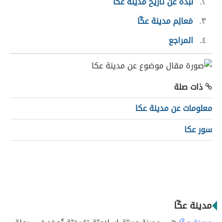
٢
نبذة عن تاريخ مدينة عكّا
٣
مَعالِم مدينة عكّا
٤
المراجع
ذات صلة
معلومات عن مدينة عكا
سور عكا
مدينة عكّا