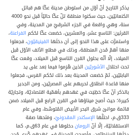
يذكر التاريخ أنّ أوّل من استوطن مدينة عكّا هم قبائل
الكنعانيّين، حيث سكنوا منطقة تلّ عكّا حاليّاً قَبل نحو 4000
سنة، وهي واقعة في الجزء الشرقيّ من المدينة، وفي
القرنَين: التاسع عشر، والعشرين، خضعت عكّا لحُكم
الفراعنة
،
واستمرَّت على هذا النحو إلى أن دخلَها
الفينيقيّون
، فجعلوا
منها أهمّ مُدن المنطقة، وذلك في مَطلع الألف الأوّل قَبل
الميلاد، إلّا أنّه بحلول القرن التاسع قَبل الميلاد، وقعت عكّا
تحت احتلال
الآشوريّين
الذين هُزِموا فيما بَعد على يد
البابليّين، ثمّ خضعت المدينة بعد ذلك لحُكم الفرس، فجعلوا
منها قاعدة انطلاق لحربهم على المصريّين، ومن الجدير
بالذكر أنّ عكّا حَظِيَت في عَهدهم بأهمّية اقتصاديّة، وتجاريّة
كبيرة؛ حيث أصبح ميناؤها في القرن الرابع قَبل الميلاد ضمن
قائمة موانئ شرق البحر الأبيض المُتوسِّط، وفي عام
333ق.م، احتلَّها
الإسكندر المقدونيّ
، ومَنَحها صفة
الاستقلاليّة، إلّا أنّ
الرومان
دخلوها في عام 63ق.م، كما
دخلَها البيزنطيّون، وأصبحت المدينة في عَهدهم كُبرى مُدن