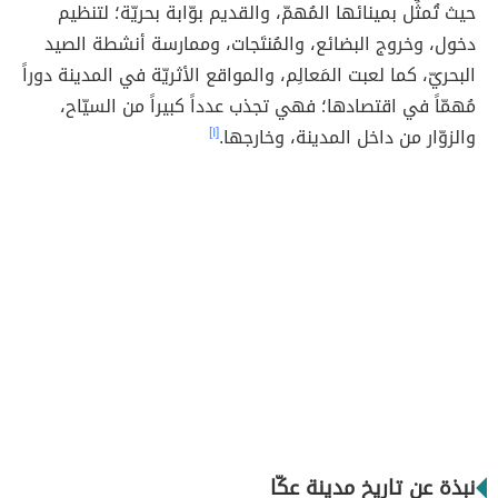
حيث تُمثِّل بمينائها المُهمّ، والقديم بوّابة بحريّة؛ لتنظيم
دخول، وخروج البضائع، والمُنتَجات، وممارسة أنشطة الصيد
البحريّ، كما لعبت المَعالِم، والمواقع الأثريّة في المدينة دوراً
مُهمّاً في اقتصادها؛ فهي تجذب عدداً كبيراً من السيّاح،
والزوّار من داخل المدينة، وخارجها.
[١]
نبذة عن تاريخ مدينة عكّا