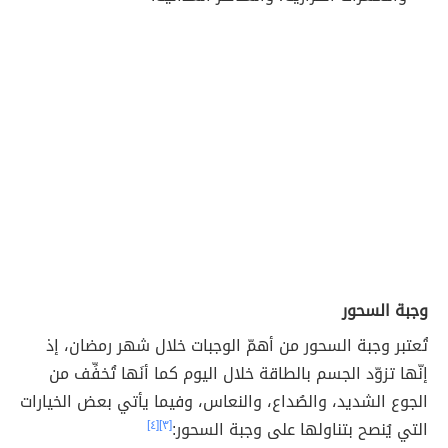
وجبة السحور
تُعتبر وجبة السحور من أهمّ الوجبات خلال شهر رمضان، إذ
إنّها تزوّد الجسم بالطاقة خلال اليوم كما أنَها تُخفِّف من
الجوع الشديد، والصُداع، والنعاس، وفيما يأتي بعض الخيارات
التي يُنصح بتناولها على وجبة السحور:
[٣]
[٤]