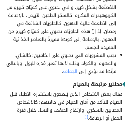
اللمُصنّعة بشكلٍ كبير، والتي تحتوي على كميّاتٍ كبيرةٍ من
الكربوهيدرات المكررة، كالسكر الطحين الأبيض، بالإضافة
إلى الأطعمة عالية الدهون، كالحلويات الشائعة في
رمضان، إذ إنّ هذه الحلويّات تحتوي على كميّاتٍ كبيرةٍ من
الدهون، بالإضافة إلى كونها فقيرةً بالعناصر الغذائية
المفيدة للجسم.
تجنب المشروبات التي تحتوي على الكافيين؛ كالشاي،
والقهوة، والكولا، وذلك لأنها تُعتبر مُدرة للبول، وبالتالي
فإنّها قد تؤدي إلى
الجفاف
.
محاذير مرتبطة بالصيام
هناك بعض الأشخاص الذين يُنصحون باستشارة الأطباء قبل
الصيام للتأكد من أمان الصيام في حالاتهم؛ كالأشخاص
المصابين بالسكري، وارتفاع الضغط، والنساء خلال فترة
الحمل أو الرضاعة.
[٤]