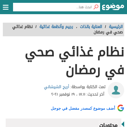
الرئيسية
/
العناية بالذات
،
رجيم وأنظمة غذائية
/
نظام غذائي
صحي في رمضان
نظام غذائي صحي
في رمضان
أريج الشيشاني
تمت الكتابة بواسطة:
آخر تحديث:
١٨:١١ ، ١٩ نوفمبر ٢٠٢١
أضف موضوع كمصدر مفضل في جوجل
محتويات