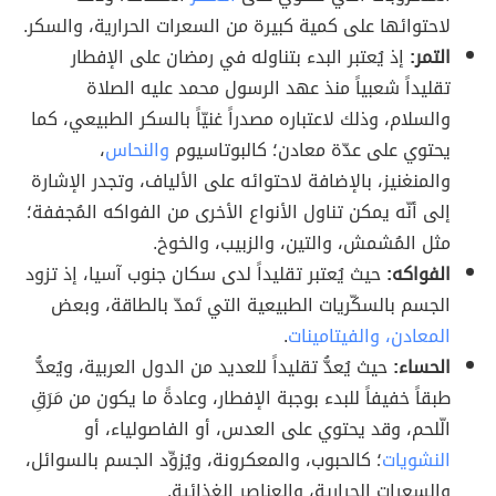
لاحتوائها على كمية كبيرة من السعرات الحرارية، والسكر.
التمر:
إذ يُعتبر البدء بتناوله في رمضان على الإفطار
تقليداً شعبياً منذ عهد الرسول محمد عليه الصلاة
والسلام، وذلك لاعتباره مصدراً غنيّاً بالسكر الطبيعي، كما
يحتوي على عدّة معادن؛ كالبوتاسيوم
والنحاس
،
والمنغنيز، بالإضافة لاحتوائه على الألياف، وتجدر الإشارة
إلى أنّه يمكن تناول الأنواع الأخرى من الفواكه المُجففة؛
مثل المُشمش، والتين، والزبيب، والخوخ.
الفواكه:
حيث يُعتبر تقليداً لدى سكان جنوب آسيا، إذ تزود
الجسم بالسكّريات الطبيعية التي تَمدّ بالطاقة، وبعض
المعادن، والفيتامينات
.
الحساء:
حيث يُعدُّ تقليداً للعديد من الدول العربية، ويُعدُّ
طبقاً خفيفاً للبدء بوجبة الإفطار، وعادةً ما يكون من مَرَقِ
الّلحم، وقد يحتوي على العدس، أو الفاصولياء، أو
النشويات
؛ كالحبوب، والمعكرونة، ويُزوِّد الجسم بالسوائل،
والسعرات الحرارية، والعناصر الغذائية.