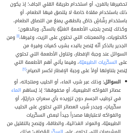
تحضيرها بالفرن، أو استخدام طريقة القلي الجاف؛ إذ يكون
ذلك باستخدام مقلاة خاصة لا يلتصق فيها الطعام، أو
باستخدام رشّاشٍ خاصّ بالطهي يمنعُ من التصاق الطعام،
وكذلك يُنصح بتجنب الأطعمةِ الغنيِّةِ بالسكّر، وبالدهون؛
كالحلويات، والمعجنات التي تحتوي على الزيت، وغيرها،
[١]
ومن
الجدير بالذكر أنّه يُنصح بالبدء بشرب كميات وفيرة من
السوائل عند وجبة الإفطار، وتناول الأطعمة التي تحتوي
على
السكّريات الطبيعيّة
، وفيما يأتي أهم الأطعمة التي
يُنصح بتناولها أولاً على وجبة الإفطار لكسر الصيام:
[٢]
السوائل:
وذلك عبر شرب الماء، أو الحليب ومنتجاته، أو
عصائر الفواكه الطبيعية، أو مخفوقها؛ إذ يُساهم
الماء
في ترطيب الجسم دون تزويده بأي سعراتٍ حراريّةٍ، أو
سكّرياتٍ، ويجدر شُرب العصائر التي تحتوي على الحليب
والفواكه لاعتبارها مصدراً جيداً لبعض السكّريات
الطبيعيّة، والمواد الغذائية، والطاقة، ويُنصح بالتقليل من
المشروبات التي تحتوي على
السكّر
المُضاف؛ وذلك