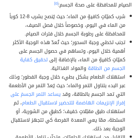
الصيام للمحافظة على صحة الجسم:
[٥]
شرب كميّاتٍ كافيةٍ من الماء؛ حيث يُنصح بشرب 8-12 كوباً
من الماء في اليوم، وخصوصاً خلال فصل الصيف،
للمحافظة على رطوبة الجسم خلال فترات الصيام.
تجنب تخطي وجبة السحور؛ حيث تُعدّ هذه الوجبة الأكثر
أهمية خلال اليوم، وتساهم في حصول الجسم على
كميّاتٍ كافيةٍ من الماء، بالإضافة إلى
تحقيق كفاية
الجسم من الطاقة
والمواد الغذائية.
استهلاك الطعام بشكل بطيء خلال وجبة الفطور؛ وذلك
عبر البدء بتناول التمر والماء؛ حيث يُعدّ التمر من الأطعمة
التي تمد الجسم بالطاقة، وقد
يساعد التمر الجسمَ على
إفراز الإنزيمات الهاضمة للتحضير لاستقبال الطعام
، ثم
استهلاك طبق مقبّلاتٍ خفيف؛ كطبقٍ من الشوربة، أو
السلطة، ممّا يعي المعدة الفرصة كي تتجهز لاستقبال
الوجبة بعد ذلك.
التقليل من استهلاك الحلويّات، وتجنّب تناول الأطعمة