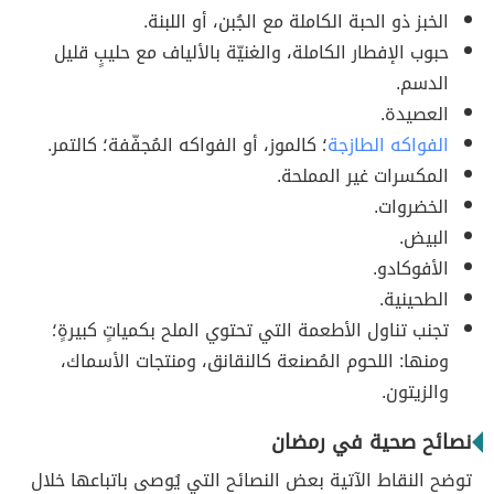
الخبز ذو الحبة الكاملة مع الجُبن، أو اللبنة.
حبوب الإفطار الكاملة، والغنيّة بالألياف مع حليبٍ قليل
الدسم.
العصيدة.
الفواكه الطازجة
؛ كالموز، أو الفواكه المُجفّفة؛ كالتمر.
المكسرات غير المملحة.
الخضروات.
البيض.
الأفوكادو.
الطحينية.
تجنب تناول الأطعمة التي تحتوي الملح بكمياتٍ كبيرةٍ؛
ومنها: اللحوم المُصنعة كالنقانق، ومنتجات الأسماك،
والزيتون.
نصائح صحية في رمضان
توضح النقاط الآتية بعض النصائح التي يُوصى باتباعها خلال