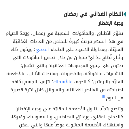
النظام الغذائي في رمضان
وجبة الإفطار
تتنَوَّع الأطباق، والمأكولات الشعبية في رمضان، ويُعدّ الصيام
في هذا الشهر فرصةً كبيرةً للتخلص من العادات الغذائيّة
السيّئة، ومحاولة للاعتياد على الطعام
الصحيّ
؛ ويكون ذلك
باتِّباع نِّظامٍ غذائيٍّ متوازن من خلال تحضير المأكولات التي
تحتوي على جميع المجموعات الغذائية؛ والتي تشمل:
النشويات، والفواكه، والخضروات، ومنتجات الألبان، والأطعمة
الغنيِّة بالبروتين؛ كاللحوم،
والأسماك
؛ لتزويد الجسم بكافة
احتياجته من العناصر الغذائيّة، والسوائل خلال فترة قصيرة
من اليوم.
[١]
ويُنصح بتجنّب تناول الأطعمة المقليّة على وجبة الإفطار؛
كالدجاج المقليّ، ورقائق البطاطس، والسمبوسك، وغيرها،
واستهلاك الأطعمة المشوية عوضاً عنها والتي يمكن