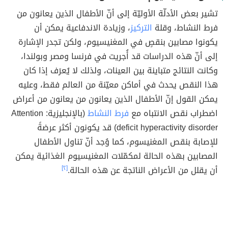
تشير بعض الأدلّة الأوليّة إلى أنّ الأطفال الذين يعانون من
فرط النشاط، وقلة
التركيز
، وزيادة الاندفاعية يمكن أن
يكونوا مصابين بنقصٍ في المغنيسيوم، ولكن تجدر الإشارة
إلى أنّ هذه الدراسات قد أُجريت في فرنسا ومصر وبولندا،
وكانت النتائج متباينة بين العينات، ولذلك لا يُعرَف إذا كان
هذا النقص يحدث في أماكن معيّنة من العالم فقط، وعليه
يمكن القول إنّ الأطفال الذين يعانون من يعانون من أعراض
اضطراب نقص الانتباه مع
فرط النشاط
(بالإنجليزية: Attention
deficit hyperactivity disorder) قد يكونون أكثر عرضةً
للإصابة بنقص المغنيسوم، كما وُجد أنّ تناول الأطفال
المصابين بهذه الحالة لمكمّلات المغنيسيوم الغذائية يمكن
أن يقلل من الأعراض الناتجة عن هذه الحالة.
[٢]