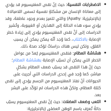
الاضطرابات النفسية:
حيث إنّ نقص المغنيسيوم قد يؤدي
إلى معاناة الإنسان من مشكلةٍ نفسية تسمى اللامبالاة
(بالإنجليزية: Apathy) والتي تتميز بعدم وجود عاطفة، وقد
يؤدي سوء هذه الحالة إلى الهذيان أو الغيبوبة، وتُشير
الدراسات إلى أنَّ نقص المغنيسيوم يؤدي إلى زيادة خطر
الإصابة
بالاكتئاب
، كما وُجد أنّه يمكن يمكن أن يسبب
القلق، ولكن ليس هناك دراساتٌ تؤكد صحة ذلك.
هشاشة العظام:
فنقص المغنيسيوم يُعدّ من عوامل
الخطر التي يمكن أن تسبّب الإصابة
بهشاشة العظام
؛
حيث إنّ هذا النقص قد يسبّب ضعف العظام بشكلٍ
مباشر، كما وُجد في إحدى الدراسات التي أجريت على
الحيوانات أنّ نفاذ المغنيسيوم من الجسم يؤدي إلى نقص
كتلة العظام، ولكنّ هذه الدراسات لم تؤكّد على البشر
بعد.
التعب وضعف العضلات:
حيث إنّ نقص المغنيسيوم يسبّب
حالةً تُعرَف باسم الوهن العضلي (بالإنجليزية: