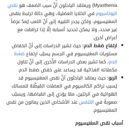
Myasthenia) ويعتقد الباحثون أنَّ سبب الضعف هو
نقص
البوتاسيوم
في الخلايا العضلية، وهي حالة ترتبط بنقص
المغنيسيوم، ولكن يجدر التنبيه إلى أنّ التعب يُعدّ عرَضاً
غير محدد، ولا يمكن تحديد أسبابه إلّا إذا ترافقت مع
أعراض أخرى.
ارتفاع ضغط الدم:
حيث تشير الدراسات إلى أنّ انخفاض
مستويات المغنيسيوم في الجسم يسبّب ارتفاع
ضغط
الدم
، كما تشير بعض الدراسات الأُخرى إلى أنَّ تناول
مكملاته الغذائية قد يساعد على خفض ضغط الدم.
الربو:
حيث يعتقد الباحثون أنَّ نقص المغنيسيوم قد
يُسبب تراكم الكالسيوم في العضلات المُبطِّنة للمسالك
الهوائية في الرئتين، ممّا يؤدي إلى انقباضها، ويسبّب
صعوبةً في
التنفس
عند الأشخاص الذين يعانون من نقص
المغنيسيوم.
أسباب نقص المغنيسيوم