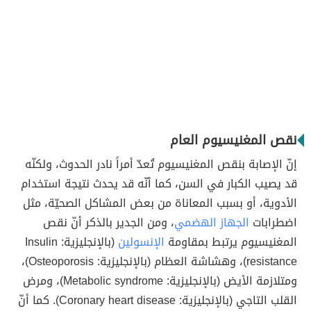
نقص المغنيسيوم العام
إنّ الإصابة بنقص المغنيسيوم تُعدّ أمراً نادر الحدوث، ولكنّه
قد يصيب الكبار في السن، كما أنّه قد يحدث نتيجة استخدام
الأدوية، أو بسبب المعاناة من بعض المشاكل الصحيّة، مثل
اضطرابات
الجهاز الهضمي
، ومن الجدير بالذكر أنّ نقص
المغنيسيوم يرتبط بمقاومة
الإنسولين
(بالإنجليزية: Insulin
resistance)، وهشاشة العظام (بالإنجليزية: Osteoporosis)،
ومتلازمة الأيض (بالإنجليزية: Metabolic syndrome)، ومرض
القلب التاجي (بالإنجليزية: Coronary heart disease). كما أنّ