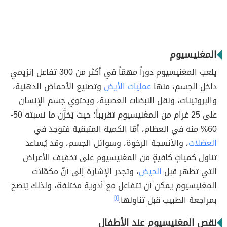
المغنيسيوم
يلعب المغنيسيوم دوراً مهمّاً في أكثر من 300 تفاعل إنزيمي
داخل الجسم، منها
عمليات الأيض
وتصنيع الأحماض الدهنية،
والبروتينات، ونقل النبضات العصبية، ويحتوي جسم الإنسان
على 25 غرام من المغنيسيوم تقريباً؛ حيث يُخزَّن ما نسبته 50-
60% منه في العظام، أمّا الكمية المتبقية فتوجد في
العضلات
، والأنسجة الرخوة، وسوائل الجسم، وقد يُساعد
تناول كمياتٍ كافيةٍ من المغنيسيوم على تخفيف الأعراض
التي تظهر قبل
الحيض
، وتجدر الإشارة إلى أنّ مكمّلات
المغنيسيوم يمكن أن تتفاعل مع أدوية مختلفة، ولذلك يُنصح
بمراجعة الطبيب قبل تناولها.
[١]
نقص المغنيسيوم عند الأطفال