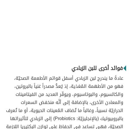
فوائد أخرى للبن الزبادي
عادةً ما يندرج لبن الزبادي أسفل قوائم الأطعمة الصحيّة،
فهو من الأطهمة المُغذية، إذ يُعدُّ مصدراً غنياً بالبروتين،
والكالسيوم، والبوتاسيوم، ويوفّر العديد من الفيتامينات
والمعادن الأخرى، بالإضافة إلى أنَّه منخفض السعرات
الحراريّة نسبياً، وغالباً ما تُضاف المُعينات الحيوية، أو ما تُعرف
بالبروبيوتيك (بالإنجليزيّة: Probiotics) إلى الزبادي لتأثيراتها
الصحيّة، فهي تساعد في الحفاظ على توازن البكتيريا اللازمة