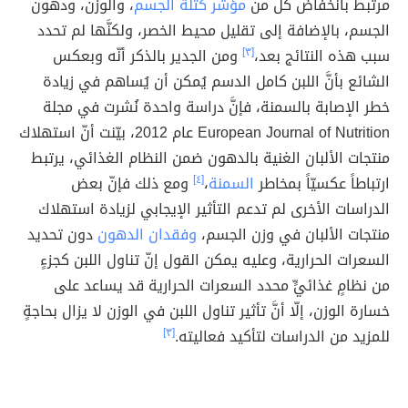
مرتبطٌ بانخفاض كلٍّ من
مؤشر كتلة الجسم
، والوزن، ودهون
الجسم، بالإضافة إلى تقليل محيط الخصر، ولكنَّها لم تحدد
سبب هذه النتائج بعد،
[٣]
ومن الجدير بالذكر أنّه وبعكس
الشائع بأنَّ اللبن كامل الدسم يُمكن أن يُساهم في زيادة
خطر الإصابة بالسمنة، فإنَّ دراسة واحدة نُشرت في مجلة
European Journal of Nutrition عام 2012، بيّنت أنّ استهلاك
منتجات الألبان الغنية بالدهون ضمن النظام الغذائي، يرتبط
ارتباطاً عكسيّاً بمخاطر
السمنة
،
[٤]
ومع ذلك فإنّ بعض
الدراسات الأخرى لم تدعم التأثير الإيجابي لزيادة استهلاك
منتجات الألبان في وزن الجسم،
وفقدان الدهون
دون تحديد
السعرات الحرارية، وعليه يمكن القول إنّ تناول اللبن كجزءٍ
من نظامٍ غذائيٍّ محدد السعرات الحرارية قد يساعد على
خسارة الوزن، إلّا أنَّ تأثير تناول اللبن في الوزن لا يزال بحاجةٍ
للمزيد من الدراسات لتأكيد فعاليته.
[٣]