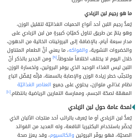
ما هو رجيم لبن الزبادي
يُعدُّ رجيم اللبن أحد أنواع الحميات الغذائيّة لتقليل الوزن،
وهو يتمّ عن طريق تناول كميّاتٍ كبيرةٍ من لبن الزبادي على
مدار سبعة أيام، بالإضافة إلى البروتينات الخالية من الدهون،
والخضروات النشوية،
والفواكه
، ما يعني أنَّ الطعام المتناول
خلال اليوم لا يختلف اختلافاً ملحوظاً،
[٩]
ومن الجدير بالذكر أنّ
اللبن ليس الغذاء الوحيد الذي يوفر البروتين، ولخسارة الوزن،
ولتجنّب خطر زيادة الوزن والإصابة بالسمنة، فإنَّه يُفضّل اتباع
نظام غذائي متوازن، يحتوي على جميع
العناصر الغذائيّة
المهمّة لصحّة الجسم، وممارسة التمارين الرياضية بانتظام.
[١٠]
لمحة عامة حول لبن الزبادي
يُعدُّ لبن الزبادي أو ما يُعرف بالرائب أحد منتجات الألبان الذي
يُحضّر باستخدام البكتيريا النافعة، وله العديد من الفوائد
الصحيّة، فهو يوفّر البروتين
والكالسيوم
، وقد يعزز صحة