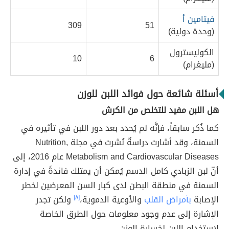
فيتامين أ
309
51
(وحدة دولية)
الكوليسترول
10
6
(مليغرام)
أسئلة شائعة حول فوائد اللبن للوزن
هل اللبن مفيد للتخلص من الكرش
كما ذُكر سابقاً، فإنَّه لم يُحدد بعد دور اللبن في تأثيره في
السمنة، وقد أشارت دراسةٌ نُشرت في مجلة Nutrition,
Metabolism and Cardiovascular Diseases عام 2016، إلى
أنّ لبن الزبادي كامل الدسم يُمكن أن يمتلك فائدةً في إدارة
السمنة في منطقة البطن لدى كبار السن المعرضين لخطر
الإصابة
بأمراض القلب
والأوعية الدموية،
[٨]
ولكن تجدر
الإشارة إلى عدم وجود معلومات حول الطرق الخاصة
لاستخدام اللبن لخسارة الوزن.