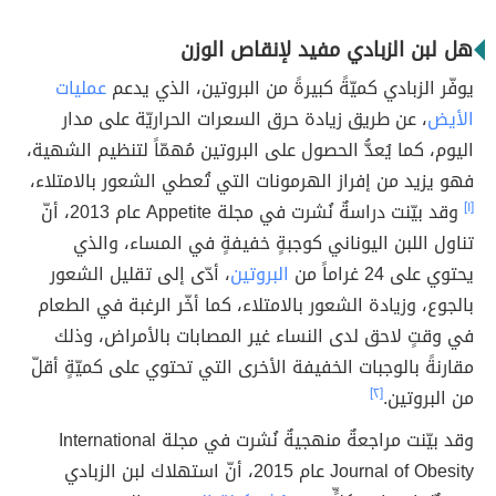
هل لبن الزبادي مفيد لإنقاص الوزن
يوفّر الزبادي كميّةً كبيرةً من البروتين، الذي يدعم
عمليات
الأيض
، عن طريق زيادة حرق السعرات الحراريّة على مدار
اليوم، كما يُعدُّ الحصول على البروتين مُهمّاً لتنظيم الشهية،
فهو يزيد من إفراز الهرمونات التي تُعطي الشعور بالامتلاء،
[١]
وقد بيّنت دراسةٌ نُشرت في مجلة Appetite عام 2013، أنّ
تناول اللبن اليوناني كوجبةٍ خفيفةٍ في المساء، والذي
يحتوي على 24 غراماً من
البروتين
، أدّى إلى تقليل الشعور
بالجوع، وزيادة الشعور بالامتلاء، كما أخّر الرغبة في الطعام
في وقتٍ لاحق لدى النساء غير المصابات بالأمراض، وذلك
مقارنةً بالوجبات الخفيفة الأخرى التي تحتوي على كميّةٍ أقلّ
من البروتين.
[٢]
وقد بيّنت مراجعةٌ منهجيةٌ نُشرت في مجلة International
Journal of Obesity عام 2015، أنّ استهلاك لبن الزبادي