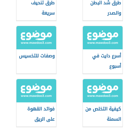
طرق شد البطن
طرق تنحيف
والصدر
سريعة
أسرع دايت في
وصفات للتخسيس
أسبوع
كيفية التخلص من
فوائد القهوة
السمنة
على الريق
للتخسيس