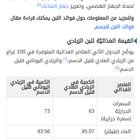
لصحة الجهاز الهضمي، وتعزيز
جهاز المناعة
.
[٥]
وللمزيد من المعلومات حول فوائد اللبن يمكنك قراءة مقال
فوائد اللبن للجسم
.
القيمة الغذائيّة للبن الزبادي
يوضّح الجدول الآتي العناصر الغذائية المتوفرة في 100 غرامٍ
من الزبادي العادي قليل الدسم،
[٦]
والزبادي اليوناني قليل
الدسم:
[٧]
الكمية في
الكمية في الزبادي
العنصر
الزبادي العادي
اليوناني قليل
الغذائي
قليل الدسم
الدسم
السعرات
الحراريّة
63
73
(سعرة حرارية)
الماء (مليلتر)
85.07
83.56