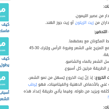
ات:
ار من عصير الليمون.
اران من
زيت الزيتون
أو زيت جوز الهند.
كيف ا
ماسك 
التحضير:
لط المكونان مع بعضهما.
يُوضع المزيج على الشعر وفروة الرأس ويُترك 30-45
قة.
كيف أ
سل الشعر بالماء والشامبو.
يطول 
رر الطريقة مرتين كل أسبوع.
الخروع:
إذ إنّ زيت الخروع يُسهل من نمو الشعر،
 غني بالأحماض الدهنية والفيتامينات، فهو
يُرطب
كثفه ويزيد من طوله. وفيما يأتي طريقة إعداد هذه
أسباب
الشعر
ات: