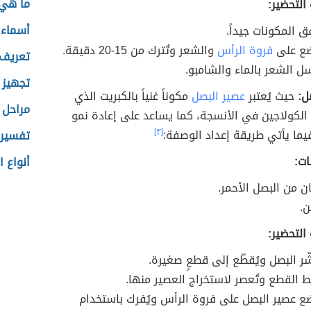
ما هي 
التحضير:
أسماء 
ق المكونات جيداً.
ضع على
فروة الرأس
والشعر وتُترك من 15-20 دقيقة.
تعريف 
سل الشعر بالماء والشامبو.
تجهيز 
ل:
حيث يُعتبر
عصير البصل
مكوناً غنياً بالكبريت الذي
مراحل ا
ج الكولاجين في الأنسجة، كما يساعد على إعادة نمو
يما يأتي طريقة إعداد الوصفة:
[٣]
تفسير 
ات:
أنواع ا
ن من البصل الأحمر.
.
التحضير:
ّر البصل ويُقطّع إلى قطعٍ صغيرة.
لط القطع وتُعصر لاستخراج العصير منها.
ضع عصير البصل على فروة الرأس ويُفرك باستخدام