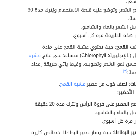
شعر.
يُرفع الشعر وتوضع عليه قبعة الاستحمام ويُترك مدة 30
قة.
سل الشعر بالماء والشامبو.
رر هذه الطريقة مرة كل أسبوع.
 القمح:
حيث تحتوي عشبة القمح على مادة
ية: Chlorophyll) فتساعد على علاج
قشرة
سن نمو الشعر وتطويله. وفيما يأتي طريقة إعداد
فة:
[٣]
ات:
نصف كوب من عصير
عشبة القمح
.
لتّحضير:
ع العصير على فروة الرأس ويُترك مدة 20 دقيقة.
سل بالماء والشامبو.
ر مرة كل أسبوع.
 البطاطا:
حيث يمتاز عصير البطاطا بخصائص كثيرة