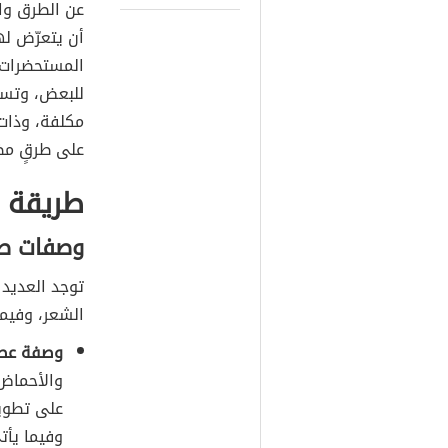
عن الطرق وا
أن يتعرّض له
المستحضرات ا
للبعض، وتستخد
مكلفة، وذات 
على طرقٍ م
طريقة 
وصفات طب
توجد العديد
الشعر، وفيم
وصفة عصير
والأحماض 
على تطوي
وفيما يأت