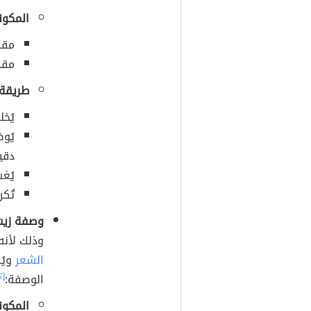
المكون
مقد
مقد
طريقة 
يُخ
دقي
يُغ
تُك
وصفة زيت 
وذلك لأنه
الشعر
ويُ
الوصفة:
[٢]
المكون