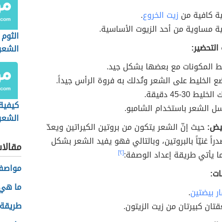
ة كافية من
زيت الخروع
.
ة مساوية من أحد الزيوت الأساسية.
الثوم 
التحضير:
الشعر
لط المكونات مع بعضها بشكل جيد.
ضع الخليط على الشعر وتُدلك به فروة الرأس جيداً.
لخليط 30-45 دقيقة.
كيفية
سل الشعر باستخدام الشامبو.
الشعر 
يض:
حيث إنّ الشعر يتكون من بروتين الكيراتين ويعدّ
اً غنيّاً بالبروتين، وبالتالي فهو يفيد الشعر بشكل
مقالا
ما يأتي طريقة إعداد الوصفة:
[٢]
مواصفا
ات:
ما هي 
ر بيضتين
.
طريقة
قتان كبيرتان من زيت الزيتون.