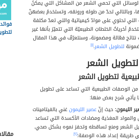
لوسائل التي تحمي الشعر من المشاكل التي يمكنُ
ا، وبالتالي تحدّ من طوله ورونقه، وتستخدمُ بعضهنّ
لتي تحتوي على موادّ كيميائية والتي تعدّ مكلفة
فوائد 
مُ أخرياتٌ الخلطاتِ الطبيعيّة التي تتميّز بأنها غير
لتطوي
نتائج فعّالة ومضمونة، وسنتعرّفُ في هذا المقال
ضمونة
لتطويل الشعر
.
[١]
لتطويل الشعر
يعية لتطويل الشعر
 من الوصفات الطبيعية التي تساعد على تطويل
ا يأتي شرح بعض منها:
 الليمون:
حيث إنّ
عصير الليمون
غني بالفيتامينات
والمواد المغذية ومضادات الأكسدة التي تساعد
ل الشعر ومنع تساقطه وتحفز نموه بشكل صحي.
مقالات
ي طريقة إعداد هذه الوصفة:
[٢]