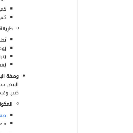
كمي
كمي
طريقة 
تُخ
يُو
يُترك ا
يُغ
وصفة الب
البيض مصدر
كبير. وفي
المكون
صفا
ملع