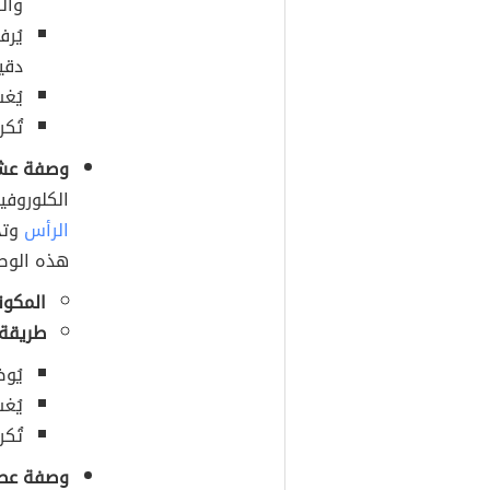
وال
دقي
يُغ
تُك
وصفة عشب
الكلوروفيل (بالإنجليز
الرأس
وتح
هذه الوص
المكون
طريقة ا
يُوض
يُغ
تُكر
وصفة عصير