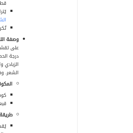
قطع
يُترك الع
الش
تُكر
وصفة اللب
على تقشي
درجة الح
الزبادي و
الشعر. وف
المكون
كوب
قبع
طريقة 
يُقس