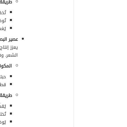
طريقة 
تُخف
تُو
يُغ
عصير البص
يعزز إنتا
الشعر. وف
المكون
حبتا
قطن
طريقة 
يُقش
تُخ
يُو