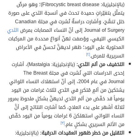
(بالإنجليزية: Fibrocystic breast disease)؛ وهو مرضٌ
يتمثّل بتغيّراتٍ حميدة تحدث في أنسجة الثدي على صورة
خلل تنسُّج، وأشارت دراسةٌ نُشرت في مجلة Canadian
Journal of Surgery إلى أنّ النساء المصابات بمرض
الثدي
الكيسي الليفي، ووُصفت لهنّ أنواعٌ محددة من المركبات
المحتوية على اليود؛ ظهر لديهنَّ تَحسنٌ في الأعراض
السريرية للمرض.
[٢]
التخفيف من ألم الثدي:
(بالإنجليزية: Mastalgia)، أشارت
إحدى الدراسات التي نُشرت في مجلة The Breast
Journal في عام 2004، إلى أنّ استهلاك النساء اللواتي
يشتكينَ من ألمٍ مُتكررٍ في الثدي لثلاث غرامات من اليود
يومياً قد خفّض من ألم الثدي لديهنَّ بشكلٍ ملحوظ بمرور
ثلاثة أشهر على بدء العلاج، كما أشارت النتائج إلى أنَّ
النساء اللواتي استهلكنَ 6 غرامات يومياً من اليود خفّض
من الألم السريري بشكلٍ عام.
[٣]
التقليل من خطر ظهور العقيدات الدرقية:
(بالإنجليزية: