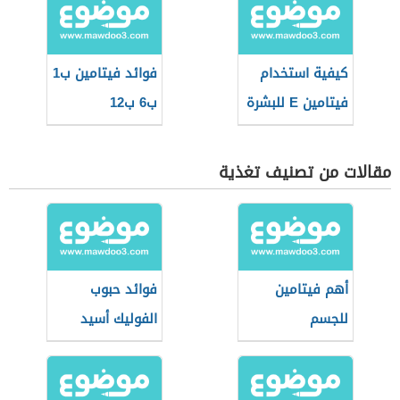
كيفية استخدام
فوائد فيتامين ب1
فيتامين E للبشرة
ب6 ب12
مقالات من تصنيف تغذية
أهم فيتامين
فوائد حبوب
للجسم
الفوليك أسيد