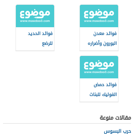
الريق
فوائد معدن
فوائد الحديد
البورون وأضراره
للرضع
فوائد حمض
الفوليك للبنات
مقالات منوعة
حرب البسوس