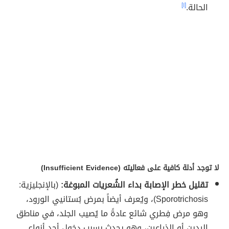
الحالة.
[١]
لا توجد أدلة كافية على فعاليته (Insufficient Evidence)
تقليل خطر الإصابة بداء الشُعريات المبوغة:
(بالإنجليزية:
Sporotrichosis)، ويُعرف أيضاً بمرض بُستانيي الورود،
وهو مرض فِطري شائع عادةً ما يُصيب الجلد، في مناطق
اليدين أو الذراعين، وهو يحدث بسبب دخول أحد أنواع