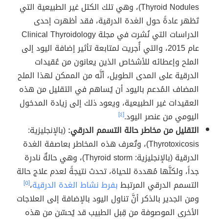
Thyroid Nodules)، وهي تلك الكتل غير الطبيعية التي
تَظهر عادةً حول الغدة الدرقية، فقد أظهرت إحدى
الدراسات التي نُشرت في مجلة Clinical Thyroidology
عام 2015، والتي أُجريت لمتابعة تأثير إضافة اليود إلى
الملح وإعطائه للأشخاص الذين يعانون من عُقيدات
الدرقية على المدى الطويل، أنَّه من الممكن لهذا الملح
المضاف المُدعم باليود أن يُساهم في التقليل من هذه
العقيدات غير الطبيعية، ويعود ذلك إلى زيادة المدخول
اليومي من عنصر اليود.
[٤]
التقليل من مخاطر حالة التسمم الدرقي:
(بالإنجليزية:
Thyrotoxicosis)، وتُعرف هذه المخاطر بعاصفة الغدة
الدرقية (بالإنجليزية: Thyroid storm)، وهي حالةٌ نادرة
جداً، ولكنَّها مُهددة للحياة، تحدث نتيجةً لعدم علاج حالة
التسمم الدرقي المرتبط
بفرط نشاط الغدة الدرقية
،
[٥]
ومن الجدير بالذكر أنَّ تناول اليود بالإضافة إلى العلاجات
الأخرى الموصوفة من قِبل الطبيب قد يُحسّن من هذه