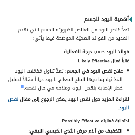
أهمية اليود للجسم
يُعدُّ عُنصر اليود من العناصر الضروريّة للجسم التي تقدم
العديد من الفوائد الصحيّة الموضحة فيما يأتي:
فوائد اليود حسب درجة الفعالية
غالباً فعال Likely Effective
علاج نقص اليود في الجسم:
يُعدُّ تَناول مُكمّلات اليود
الغذائية بما فيها الملح المعالج باليود خياراً فعّالاً لتقليل
خطر الإصابة بنقص اليود، وعلاجه في حال نقصه.
[١]
لقراءة المزيد حول نقص اليود يمكن الرجوع إلى مقال
نقص
اليود
.
احتمالية فعاليته Possibly Effective
التخفيف من آلام مرض الثدي الكيسي الليفي: