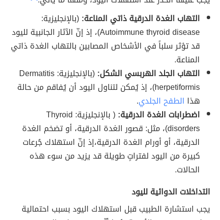
التهاب الغدة الدرقية ذاتي المناعة:
(بالإنجليزية:
Autoimmune thyroid disease)، إذ إنّ الآثار الجانبية لليود
قد تؤثر سلباً في الأشخاص المصابين بالتهاب الغدة ذاتي
المناعة.
التهاب الجلد الهربسي الشكل:
(بالإنجليزية: Dermatitis
herpetiformis)، إذ يُمكن لتناول اليود أن يُفاقم من حالة
هذا
الطفح الجلدي
.
اضطرابات الغدة الدرقية:
( بالإنجليزية: Thyroid
disorders)، مثل: قصور الغدة الدرقية، أو تضخم الغدة
الدرقية، أو أورام الغدة الدرقية،إذ إنّ استهلاك جُرعات
كبيرة من اليود لفتراتٍ طويلة قد يزيد من سوء هذه
الحالات.
التداخلات الدوائية لليود
يجب استشارة الطبيب قبل استهلاك اليود بسبب احتمالية