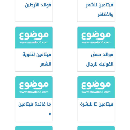
فيتامين للشعر
فوائد الأرجنين
والأظافر
فوائد حمض
فيتامين لتقوية
الفوليك للرجال
الشعر
فيتامين E للبشرة
ما فائدة فيتامين
c