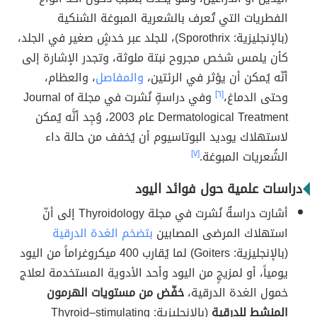
الفطريات التي تُعرف بالشعرية المبوغة الشنكية
(بالإنجليزية: Sporothrix)، للجلد عبر خدشٍ صغير في الجلد،
كأن يلمس شخص مجروح نبتة ملوثة، وتجدر الإشارة إلى
أنّه يُمكن أن يؤثر في الرئتين،
والمفاصل
، والعظام،
وحتى الدماغ،
[٦]
وفي دراسةٍ نُشرت في مجلة Journal of
Dermatological Treatment عام 2003، وُجِد أنَّه يُمكن
لاستهلاك يوديد البوتاسيوم أن يُخفف من حالة داء
الشُعريات المبوغة.
[٧]
دراسات علمية حول فوائد اليود
أشارت دراسةٌ نُشرت في مجلة Thyroidology إلى أنّ
استهلاك المرضى المصابين
بتضخم الغدة الدرقية
(بالإنجليزية: Goiters) لما يُقارب 400 ميكروغراماً من اليود
يومياً، أو لمزيجٍ من اليود وأحد الأدوية المستخدمة لعلاج
خمول الغدة الدرقية،
خفّض من مستويات الهرمون
المنشط للدرقية
(بالإنجليزية: Thyroid–stimulating