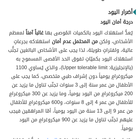
أضرار اليود
درجة أمان اليود
يُعدُّ استهلاك اليود بالكميات المُوصى بها
غالباً آمناً
لمعظم
الأشخاص، ولكن
من المحتمل عدم أمان
استهلاكه بجرعاتٍ
عالية، ولفتراتٍ طويلة، لذا يجب على الأشخاص البالغين تجنُّب
استهلاك اليود بكميّاتٍ تفوق الحد الأقصى المسموح به
(بالإنجليزية: Upper tolerable limit)، والذي يُساوي 1100
ميكروغرامٍ يومياً دون إشراف طبي متخصص، كما يجب على
الأطفال من عمر سنة إلى 3 سنوات تجنّب تناول ما يزيد عن
200 ميكروغرامٍ من اليود يومياً، وما يزيد عن 300 ميكروغرامٍ
للأطفال من عمر 4 إلى 8 سنوات، و600 ميكروغرامٍ للأطفال
من عمر 9 إلى 13 سنة من اليود يومياً، أمّا المراهقين فيجب
عليهم تجنّب تناول ما يزيد عن 900 ميكروغرامٍ من اليود
يومياً.