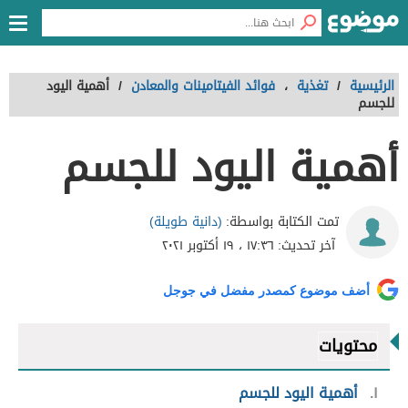
الرئيسية
/
تغذية
،
فوائد الفيتامينات والمعادن
/
أهمية اليود
للجسم
أهمية اليود للجسم
(دانية طويلة)
تمت الكتابة بواسطة:
آخر تحديث:
١٧:٣٦ ، ١٩ أكتوبر ٢٠٢١
أضف موضوع كمصدر مفضل في جوجل
محتويات
١
أهمية اليود للجسم