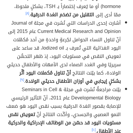
hormone) أو ما يُعرف إختصاراً بـ TSH، بشكلٍ ملحوظ،
ممّا أدى إلى
التقليل من تضخم الغدة الدرقية
.
[٨]
أشارت إحدى الدراسات التي نُشرت في مجلة Journal of
Current Medical Research and Opinion عام 2015 إلى
أنّ تناول النساء الحوامل لجُرعةٍ واحدةٍ من أحد مُكمّلات
اليود الغذائية التي تُعرف بـ Iodized oil، قد ساعد على
تعويض النقص في مستويات اليود، إذ ظهر التحسُّن
سريريًا وفي الغدد الصماء لدى الأمهات والأطفال حديثي
الولادة، كما بيّنت النتائج
أنّ تناول مُكملات اليود أثّر
بشكلٍ إيجابي في أوزان الأطفال حديثي الولادة
.
[٩]
بيّنت مراجعةٌ نُشرت في مجلة Seminars in Cell &
Developmental Biology عام 2011، أنّ التأثير الرئيسي
للإصابة بقصور الغدة الدرقية بسبب نقص اليود هو ضعف
النمو العصبي والجسدي، وأكّدت النتائج أنّ
تعويض نقص
مستويات اليود قد حسّن من الوظائف الإدراكية والحركية
عند الأطفال
.
[١٠]