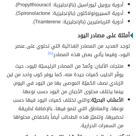
أدوية بروبيل ثيوراسيل (بالإنجليزية: Propylthiouracil).
أدوية السبيرونولاكتون (بالإنجليزية: Spironolactone).
أدوية التريامتيرين (بالإنجليزية: Triamterene).
أمثلة على مصادر اليود
توجد العديد من المصادر الغذائية التي تحتوي على عنصر
اليود، وفيما يأتي بعض هذه المصادر:
[١٤]
منتجات الألبان: وتُعدّ من المصادر الرئيسيّة لليود، حيث
يوفّر الحليب كميات جيدة منه، كما يوفر كوب واحد من لبن
الزبادي نصف الكميّة الموصى بها من اليود في اليوم،
بينما يختلف محتوى الأجبان من اليود حسب نوعها.
الأعشاب البحريّة:
والتي تختلف كميات اليود فيها حسب
نوعها، والمناطق التي تنمو فيها، بالإضافة لطريقة
تحضيرها، وتتميّز هذه الطحالب أيضاً بانخفاض محتواها
من السعرات الحرارية.