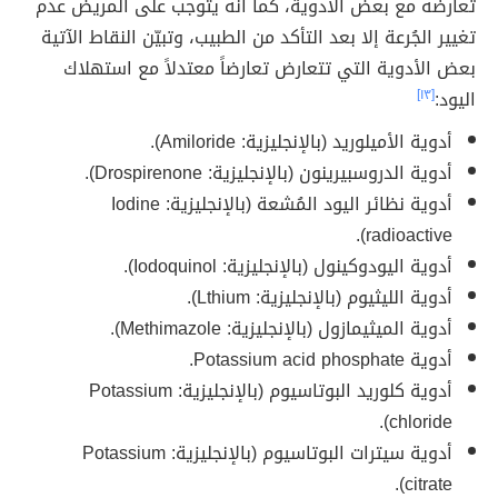
تعارضه مع بعض الأدوية، كما أنّه يتوجب على المريض عدم
تغيير الجُرعة إلا بعد التأكد من الطبيب، وتبيّن النقاط الآتية
بعض الأدوية التي تتعارض تعارضاً معتدلاً مع استهلاك
اليود:
[١٣]
أدوية الأميلوريد (بالإنجليزية: Amiloride).
أدوية الدروسبيرينون (بالإنجليزية: Drospirenone).
أدوية نظائر اليود المُشعة (بالإنجليزية: Iodine
radioactive).
أدوية اليودوكينول (بالإنجليزية: Iodoquinol).
أدوية الليثيوم (بالإنجليزية: Lthium).
أدوية الميثيمازول (بالإنجليزية: Methimazole).
أدوية Potassium acid phosphate.
أدوية كلوريد البوتاسيوم (بالإنجليزية: Potassium
chloride).
أدوية سيترات البوتاسيوم (بالإنجليزية: Potassium
citrate).