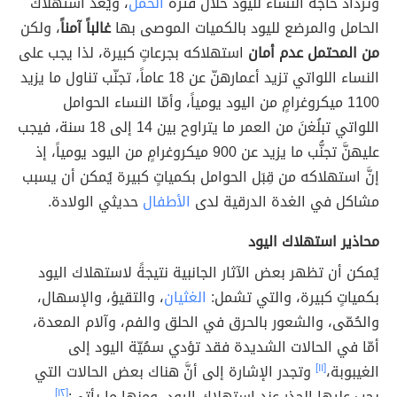
وتزداد حاجة النساء لليود خلال فترة
الحمل
، ويُعدُّ استهلاك
الحامل والمرضع لليود بالكميات الموصى بها
غالباً آمناً
، ولكن
من المحتمل عدم أمان
استهلاكه بجرعاتٍ كبيرة، لذا يجب على
النساء اللواتي تزيد أعمارهنّ عن 18 عاماً، تجنّب تناول ما يزيد
1100 ميكروغرامٍ من اليود يومياً، وأمّا النساء الحوامل
اللواتي تبلُغنَ من العمر ما يتراوح بين 14 إلى 18 سنة، فيجب
عليهنَّ تجنُّب ما يزيد عن 900 ميكروغرامٍ من اليود يومياً، إذ
إنَّ استهلاكه من قِبَل الحوامل بكمياتٍ كبيرة يُمكن أن يسبب
مشاكل في الغدة الدرقية لدى
الأطفال
حديثي الولادة.
محاذير استهلاك اليود
يُمكن أن تظهر بعض الآثار الجانبية نتيجةً لاستهلاك اليود
بكمياتٍ كبيرة، والتي تشمل:
الغثيان
، والتقيؤ، والإسهال،
والحُمّى، والشعور بالحرق في الحلق والفم، وآلام المعدة،
أمّا في الحالات الشديدة فقد تؤدي سمُيّة اليود إلى
الغيبوبة،
[١١]
وتجدر الإشارة إلى أنَّ هناك بعض الحالات التي
يجب عليها الحذر عند استهلاك اليود، ومنها ما يأتي:
[١٢]