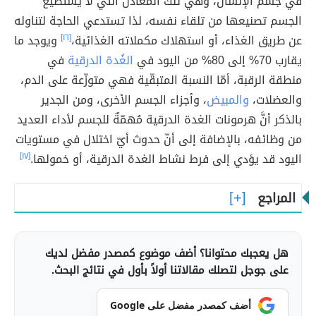
في جسم الإنسان، وهي تلك المعادن التي لا يستطيع
الجسم تصنيعها من تلقاء نفسه، لذا تستدعي الحاجة لتناوله
عن طريق الغذاء، أو استهلاك مكملاته الغذائية،
[١٦]
ويوجد ما
يقارب 70% إلى 80% من اليود في
الغُدة الدرقية
في
منطقة الرقبة، أمّا النسبة المتبقّية فهي متوزّعة على الدم،
والعضلات،
والمبيض
، وأجزاء الجسم الأخرى، ومن الجدير
بالذكر أنَّ هرمونات الغدة الدرقية مُهمّةٌ للجسم لأداء العديد
من وظائفه، بالإضافة إلى أنّ حدوث أيّ اختلال في مستويات
اليود قد يؤدي إلى فرط نشاط الغدة الدرقية، أو خمولها.
[١٧]
المراجع
هل يعجبك محتوانا؟ أضف موضوع كمصدر مفضل لديك
على جوجل لتصلك مقالاتنا أولاً بأول في نتائج البحث.
أضف كمصدر مفضل على Google