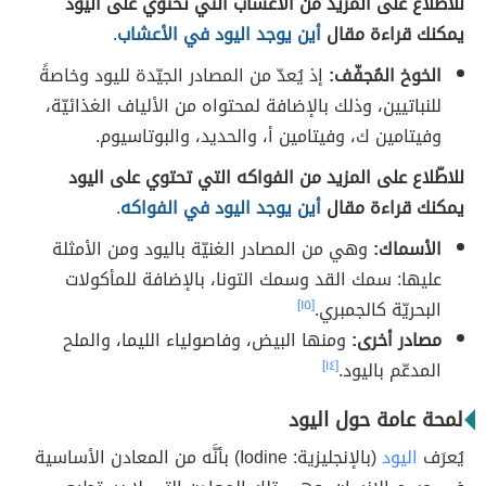
للاطّلاع على المزيد من الأعشاب التي تحتوي على اليود
يمكنك قراءة مقال
أين يوجد اليود في الأعشاب
.
الخوخ المُجفّف:
إذ يُعدّ من المصادر الجيّدة لليود وخاصةً
للنباتيين، وذلك بالإضافة لمحتواه من الألياف الغذائيّة،
وفيتامين ك، وفيتامين أ، والحديد، والبوتاسيوم.
للاطّلاع على المزيد من الفواكه التي تحتوي على اليود
يمكنك قراءة مقال
أين يوجد اليود في الفواكه
.
الأسماك:
وهي من المصادر الغنيّة باليود ومن الأمثلة
عليها: سمك القد وسمك التونا، بالإضافة للمأكولات
البحريّة كالجمبري.
[١٥]
مصادر أخرى:
ومنها البيض، وفاصولياء الليما، والملح
المدعّم باليود.
[١٤]
لمحة عامة حول اليود
يُعرَف
اليود
(بالإنجليزية: Iodine) بأنَّه من المعادن الأساسية