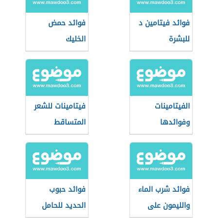
فوائد فيتامين د
فوائد حمض
للبشرة
الخليك
الفيتامينات
فيتامينات للشعر
وفوائدها
المتساقط
فوائد شرب الماء
فوائد حبوب
والليمون على
الحديد للحامل