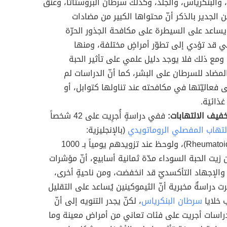
 والبنكرياس، والجلد، وكذلك سرطان البروستاتا، وعنق
 الجدير بالذكر أنّ محتواها الكبير من مضادات
ساعد على السيطرة على مكافحة الجذور الحرّة
لتي قد تؤدي إلى تطوّر أمراضٍ مختلفة، ومنها
 ومع ذلك فلا يوجد دليل علمي على تأثير الحبة
لمضاد للسرطان على البشر، كما أنّ الدراسات لم
ى فعاليّتها في مكافحته عند تناولها كتوابل، أو
ذائيَة.
خفيف الالتهابات:
ففي دراسةٍ أُجرِيت على 42 شخصاً
التهاب المفصلي الروماتويدي
(بالإنجليزية:
Rheumatoid arthritis)، ولوحظ عند تزويدهم يومياً بـ 1000
ن زيت الحبة السوداء مدّة ثمانية أسابيع، أنّ مؤشرات
 والإجهاد التأكسديّ قد انخفضت، ومن ناحيةٍ أخرى،
 دراسةٌ مخبرية أنّ الثيموكينين يُساعد على التقليل
 خلايا
سرطان البنكرياس
، لكنّ يجدر التنويه إلى أنّ
اسات أجريت على فئات تعاني من أمراض معينة وما