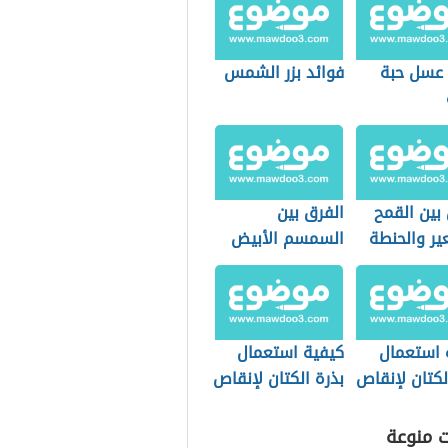
 عسل حبة
فوائد بزر الشمس
بين القمح
الفرق بين
ير والحنطة
السمسم الأبيض
والأسود
 استعمال
كيفية استعمال
لكتان لإنقاص
بذرة الكتان لإنقاص
الوزن
ت منوعة