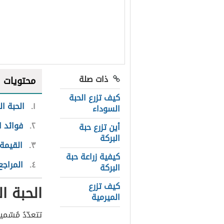
ذات صلة
محتويات
كيف تزرع الحبة
١
الحبة ا
السوداء
٢
فوائد ا
أين تزرع حبة
البركة
٣
القيمة 
كيفية زراعة حبة
٤
المراجع
البركة
كيف تزرع
الحبة ا
الميرمية
تتعدّدُ مُسّم