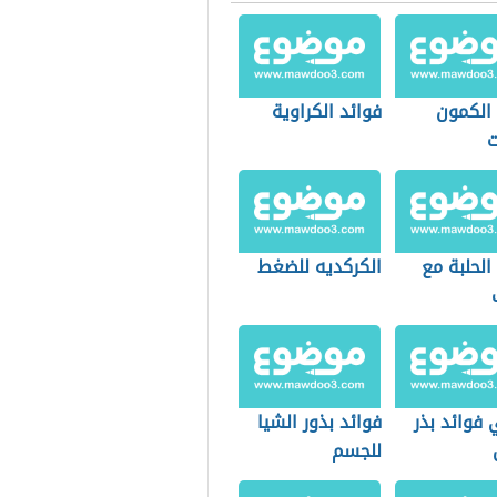
 الكمون
فوائد الكراوية
ت
الحلبة مع
الكركديه للضغط
فوائد بذر
فوائد بذور الشيا
للجسم