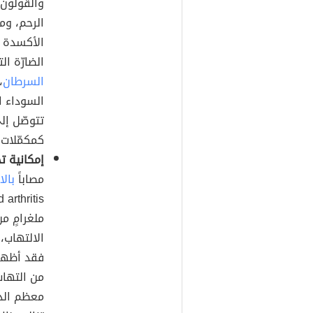
والقولون،
الرحم، ومن
الأكسدة ي
الضارّة ا
السرطان
،
السوداء ا
تتوصّل إل
كمكمّلات غ
إمكانية ت
مصاباً
بال
ملغرامٍ م
الالتهاب،
فقد أظهرت
من التهاب
معظم الدر