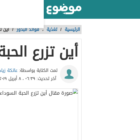
أكبر موقع عربي بالعالم
الرئيسية
/
تغذية
،
فوائد البذور
/
أين ت
أين تزرع الحب
عاتكة زياد
تمت الكتابة بواسطة:
آخر تحديث:
٠٦:٣٩ ، ٨ أبريل ٢٠١٩