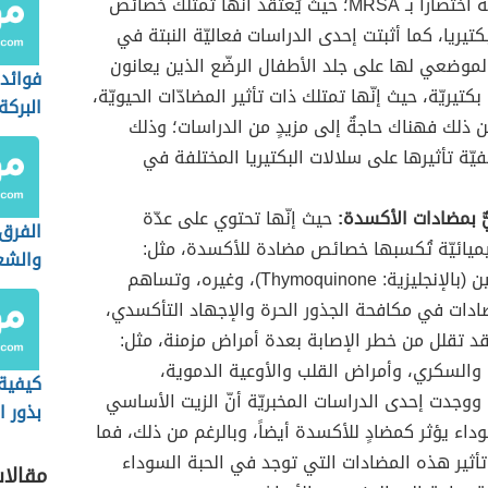
والمعروفة اختصاراً بـ MRSA؛ حيث يُعتقد أنّها تمتلك خصائص
بكتيريا، كما أثبتت إحدى الدراسات فعاليّة النبتة في
لموضعي لها على جلد الأطفال الرضّع الذين يعانون
فوائد
تيريّة، حيث إنّها تمتلك ذات تأثير المضادّات الحيويّة،
البركة
من ذلك فهناك حاجةٌ إلى مزيدٍ من الدراسات؛ وذلك
فيّة تأثيرها على سلالات البكتيريا المختلفة في
ٌّ بمضادات الأكسدة:
حيث إنّها تحتوي على عدّة
الفرق 
يميائيّة تُكسبها خصائص مضادة للأكسدة، مثل:
والشع
الثيموكينين (بالإنجليزية: Thymoquinone)، وغيره، وتساهم
دات في مكافحة الجذور الحرة والإجهاد التأكسدي،
 قد تقلل من خطر الإصابة بعدة أمراض مزمنة، مثل:
 والسكري، وأمراض القلب والأوعية الدموية،
كيفية
ووجدت إحدى الدراسات المخبريّة أنّ الزيت الأساسي
بذور ا
وداء يؤثر كمضادٍ للأكسدة أيضاً، وبالرغم من ذلك، فما
الوزن
ة تأثير هذه المضادات التي توجد في الحبة السوداء
مقالا