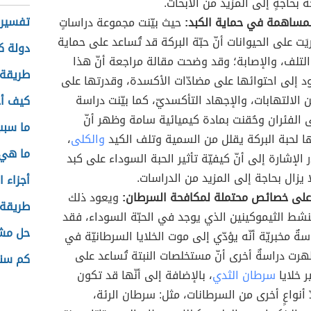
 بحاجةٍ إلى المزيد من الأبحاث.
تفسير 
لمساهمة في حماية الكبد:
حيث بيّنت مجموعة دراساتٍ
يَت على الحيوانات أنّ حبّة البركة قد تُساعد على حماية
دولة ك
لتلف، والإصابة؛ وقد وضحت مقالة مراجعة أنّ هذا
طريقة 
عود إلى احتوائها على مضادّات الأكسدة، وقدرتها على
 الالتهابات، والإجهاد التأكسديّ، كما بيّنت دراسة
كيف أخ
 الفئران وحُقنت بمادة كيميائية سامة وظهر أنّ
ما سبب
 لحبة البركة يقلل من السمية وتلف الكيد
والكلى
،
ما هي 
الإشارة إلى أنّ كيفيّة تأثير الحبة السوداء على كبد
 يزال بحاجة إلى المزيد من الدراسات.
أجزاء ا
 على خصائص محتملة لمكافحة السرطان:
ويعود ذلك
طريقة 
لنشط الثيموكينين الذي يوجد في الحبّة السوداء، فقد
حل مشك
ةٌ مخبريّة أنّه يؤدّي إلى موت الخلايا السرطانيّة في
هرت دراسةٌ أخرى أنّ مستخلصات النبتة تُساعد على
كم سن
ر خلايا
سرطان الثدي
، بالإضافة إلى أنّها قد تكون
 أنواعٍ أخرى من السرطانات، مثل: سرطان الرئة،