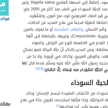
والكمّون الأسود، إضافةً إلى اسمها العلميّ Nigella sativa، وغير
ذلك، واستُخدمت الحبّة السوداء في الطب منذ أكثر من 2000 عامٍ،
 قبر الملك الفرعونيّ توت عنخ آمون، واشتُهِرت
فوائد 
اماتها الطبيّة قديماً في علاج العديد من الحالات،
 وألم الأسنان،
والتهاب الملتحمة
أو ما يُعرَف بالعين
الورديّة (بالإنجليزية: Conjunctivitis)، وغيرها، بالإضافة إلى أنّها
ذ القِدَم في الأطعمة كنوع من التوابل، والمواد
نكهة، ومن الجدير بالذكر أنّ حبّة البركة تنمو بشكلٍ
ند، والوطن العربيّ، وكذلك في أوروبا، ولا بدّ من
حديث رسول الله صلّى الله عليه وسلّم عندما قال:
(ما
ي الحَبَّةِ السَّوْداءِ منه شِفاءٌ، إلَّا السَّامَ)
.
[١]
[٢]
[٣]
لحبة السوداء
ة السوداء من الأعشاب المفيدة لجسم الإنسان؛ وذلك
 الدوائيّة، ولذا فإنّها استخدمت لقرونٍ عدّة في علاج
مقالا
راض، وفيما يأتي أبرز فوائدها:
[٤]