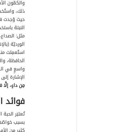
حيث وُجدت في
النبتة باستخد
مثل: الصداع،
استُعمِلت من
الحافظة، والم
واسعٍ في اله
الإشارة إلى 
مِن داءٍ، إلَّا ف
فوائد ا
تُعتبَر الحب
بسبب خواصّها
كثير من الأم