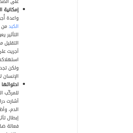
على الصحة
إمكانية ا
واعدة أُجر
الكبد
من ا
التأثير ي
التقليل من
أجريت على
استهلاكها
ولكن تجدر 
الإنسان لا
احتوائها
للمركّب ا
أشارت دراس
الدم، وأظ
إبطال تأثي
فعالة ضدّ