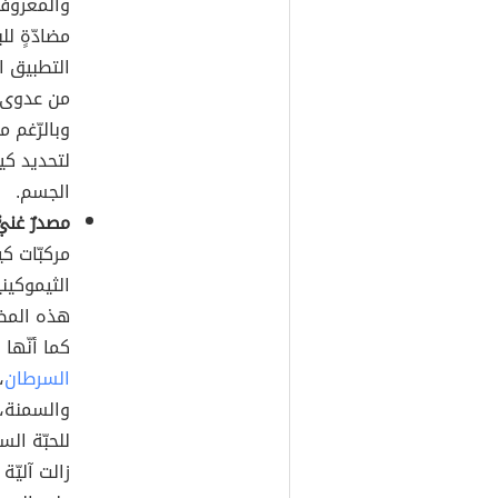
مضادّةٍ لل
التطبيق ا
من عدوى بك
وبالرّغم 
لتحديد كي
الجسم.
مصدرٌ غني
مركبّات ك
هذه المضا
كما أنّها
السرطان
،
والسمنة، 
للحبّة الس
زالت آليّ