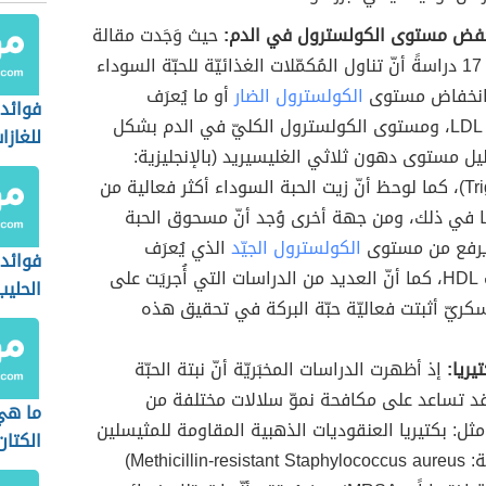
خفض مستوى الكولسترول في الدم:
حيث وَجَدت مقالة
مراجعة لـ 17 دراسةً أنّ تناول المُكمّلات الغذائيّة للحبّة السوداء
 انخفاض مستوى
الكولسترول الضار
أو ما يُعرَف
فوائد
اختصاراً بـ LDL، ومستوى الكولسترول الكليّ في الدم بشكل
للغازا
ليل مستوى دهون ثلاثي الغليسيريد (بالإنجليزية:
Triglyceride)، كما لوحظ أنّ زيت الحبة السوداء أكثر فعالية من
في ذلك، ومن جهة أخرى وُجد أنّ مسحوق الحبة
يرفع من مستوى
الكولسترول الجيّد
الذي يُعرَف
فوائد 
اختصاراً ب HDL، كما أنّ العديد من الدراسات التي أُجريَت على
الحليب
ريّ أثبتت فعاليّة حبّة البركة في تحقيق هذه
يريا:
إذ أظهرت الدراسات المخبَريّة أنّ نبتة الحبّة
د تساعد على مكافحة نموّ سلالات مختلفة من
ما هي 
مثل: بكتيريا العنقوديات الذهبية المقاومة للمثيسلين
الكتان
(بالإنجليزية: Methicillin-resistant Staphylococcus aureus)