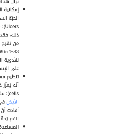
تزال هناك
إمكانية ا
الحبّة ال
ers
ذلك، فقد 
من تقرح ا
83% منها
للأدوية ا
على الإنسا
تنظيم مست
أنّه يُعزّز
cells)؛ ممّا يُحسّن من مستوى
الأيض
أفادت أنّ 
الفم يُحقّ
المساعدة