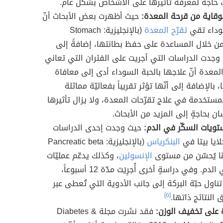
 حاجة لمعرفة تأثيرها على الأشخاص بشكل عام.
لوقاية من قرحة المعدة:
حيث أظهرت بعض الأبحاث أنّ
سوداء تقي
تقرّح المعدة
(بالإنجليزية: Stomach
Ulc)؛ من خلال المساعدة على حفظ بطانتها، إضافةً إلى
وجدت الدراسات التي أجريت على الفئران التي تعاني
لمعدة أنّ علاجها بالحبة السوداء أدى إلى معافاة
، بالإضافة إلى أنّها تؤثر تقريباً بفعاليّة مماثلة
لمستخدمة في علاج تقرّحات المعدة، ولا يزال تأثيرها
ن بحاجةٍ إلى المزيد من الأبحاث.
ويات السكّر في الدم:
حيث وجدت إحدى الدراسات
 خلايا بيتا في
البنكرياس
(بالإنجليزية: Pancreatic beta
الإنسولين
، وكذلك يدعّم عمليّات
في الدم. وفي دراسةٍ أخرى أُجرِيَت مدّة 12 أسبوعاً،
تناول حبّة البركة إلى جانب الأدوية التي تُعطى عبر
ق النتائج ذاتها.
[٥]
 على تخفيف الوزن:
فقد نشرت مجلة Diabetes &