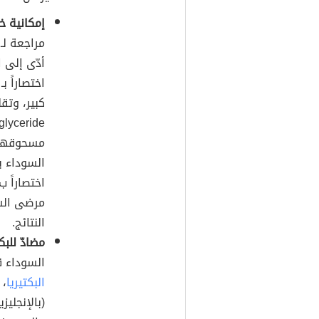
إمكانية 
أدّى إلى
كبير، وتق
مسحوقها 
السوداء 
مرضى السك
النتائج.
مضادّ للبكت
السوداء ق
البكتيريا
، 