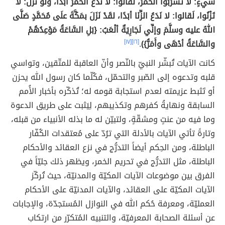
شيءٍ: لا تَشْرَبُوا الخَمْرَ، لَقالوا: لا نَدَعُ الخَمْرَ أبَدًا، ولو نَزَلَ: لا
تَزْنُوا، لَقالوا: لا نَدَعُ الزِّنَا أبَدًا، لقَدْ نَزَلَ بمَكَّةَ علَى مُحَمَّدٍ صَلَّى
اللهُ عليه وسلَّمَ وإنِّي لَجَارِيَةٌ ألْعَبُ: {بَلِ السَّاعَةُ مَوْعِدُهُمْ
والسَّاعَةُ أدْهَى وأَمَرُّ})
.
[١٦]
[١٧]
كانت الآيات تُبشّر النبيّ بالنّصر وأنّ العاقبة للمتّقين، وتواسي
قلبه وتدعوه إلى الصّبر والتحمّل، فكُلّما كان رسول الله يحزن
أو تَثبط عزيمته لعدم استجابة قومه له؛ تُذكّره بأخبار الأُمم
السابقة ونهايةُ كفرهم وتكذيبهم، لِيَثبت على طريق الدعوة
وما فيه من عنتٍ ومشقّةٍ، ولتبيّن له ما بذله الأنبياء من قبله،
وتارةً تأتي الآيات بالأدلة التي ترُدّ على مُعتقدات الكُفّار
الباطلة، ومن الحِكم أيضاً التدرُّج في نزع العقائد والأحكام
الباطلة، مثل التدرُّج في تحريم الخمر، ويظهر ذلك جليّاً في
الفرق بين موضوعات الآيات المكيّة والمدنيّة، حيث تُركّز
الآيات المكيّة على العقائد، والآيات المدنيّة على الأحكام
العمليّة، ومعرفة حُكم الله في النوازل المُستجدّة، والإجابات
عن أسئلة الصحابة المعرفيّة، والتنبيه المُتكرّر من ارتكاب