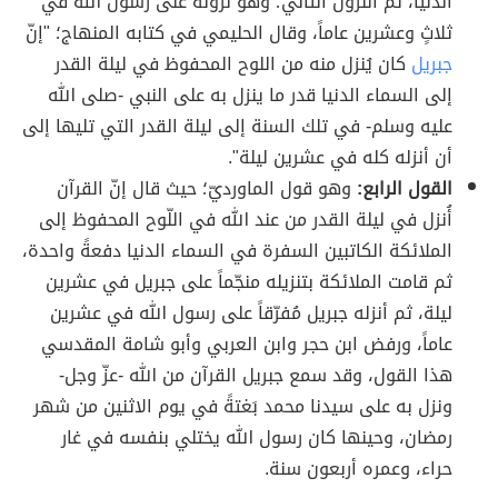
الدنيا، ثُمّ النّزول الثاني؛ وهو نزوله على رسول الله في
ثلاثٍ وعشرين عاماً، وقال الحليمي في كتابه المنهاج؛ "إنّ
جبريل
كان يُنزل منه من اللوح المحفوظ في ليلة القدر
إلى السماء الدنيا قدر ما ينزل به على النبي -صلى الله
عليه وسلم- في تلك السنة إلى ليلة القدر التي تليها إلى
أن أنزله كله في عشرين ليلة".
القول الرابع:
وهو قول الماورديّ؛ حيث قال إنّ القرآن
أُنزل في ليلة القدر من عند الله في اللّوح المحفوظ إلى
الملائكة الكاتبين السفرة في السماء الدنيا دفعةً واحدة،
ثم قامت الملائكة بتنزيله منجّماً على جبريل في عشرين
ليلة، ثم أنزله جبريل مُفرّقاً على رسول الله في عشرين
عاماً، ورفض ابن حجر وابن العربي وأبو شامة المقدسي
هذا القول، وقد سمع جبريل القرآن من الله -عزّ وجل-
ونزل به على سيدنا محمد بَغتةً في يوم الاثنين من شهر
رمضان، وحينها كان رسول الله يختلي بنفسه في غار
حراء، وعمره أربعون سنة.