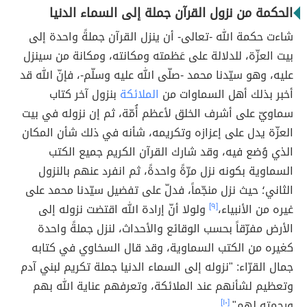
الحكمة من نزول القرآن جملة إلى السماء الدنيا
شاءت حكمة الله -تعالى- أن ينزل القرآن جملةً واحدة إلى
بيت العزّة، للدلالة على عَظمته ومكانته، ومكانة من سينزل
عليه، وهو سيّدنا محمد -صلّى الله عليه وسلّم-، فإنّ الله قد
أخبر بذلك أهل السماوات من
الملائكة
بنزول آخر كتاب
سماويّ على أشرف الخلق لأعظم أُمّة، ثم إن نزوله في بيت
العزّة يدل على إعزازه وتكريمه، شأنه في ذلك شأن المكان
الذي وُضع فيه، وقد شارك القرآن الكريم جميع الكتب
السماوية بكونه نزل مرّةً واحدةً، ثم انفرد عنهم بالنزول
الثاني؛ حيث نزل منجّماً، فدلّ على تفضيل سيّدنا محمد على
غيره من الأنبياء،
[٩]
ولولا أنّ إرادة الله اقتضت نزوله إلى
الأرض مفرّقاً بحسب الوقائع والأحداث، لنزل جملةً واحدة
كغيره من الكتب السماوية، وقد قال السخاوي في كتابه
جمال القرّاء: "نزوله إلى السماء الدنيا جملة تكريم لبني آدم
وتعظيم لشأنهم عند الملائكة، وتعرفهم عناية الله بهم
ورحمته لهم".
[١٠]