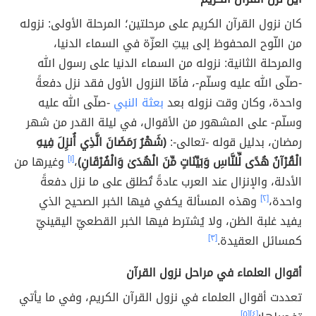
كان نزول القرآن الكريم على مرحلتين؛ المرحلة الأولى: نزوله
من اللّوح المحفوظ إلى بيتِ العزّة في السماء الدنيا،
والمرحلة الثانية: نزوله من السماء الدنيا على رسول الله
-صلّى الله عليه وسلّم-، فأمّا النزول الأول فقد نزل دفعةً
واحدة، وكان وقت نزوله بعد
بعثة النبي
-صلّى الله عليه
وسلّم- على المشهور من الأقوال، في ليلة القدر من شهر
رمضان، بدليل قوله -تعالى-:
(شَهْرُ رَمَضَانَ الَّذِي أُنزِلَ فِيهِ
الْقُرْآنُ هُدًى لِّلنَّاسِ وَبَيِّنَاتٍ مِّنَ الْهُدَىٰ وَالْفُرْقَانِ)
،
[١]
وغيرها من
الأدلة، والإنزال عند العرب عادةً تُطلق على ما نزل دفعةً
واحدة،
[٢]
وهذه المسألة يكفي فيها الخبر الصحيح الذي
يفيد غلبة الظن، ولا يُشترط فيها الخبر القطعيّ اليقينيّ
كمسائل العقيدة.
[٣]
أقوال العلماء في مراحل نزول القرآن
تعددت أقوال العلماء في نزول القرآن الكريم، وفي ما يأتي
[٥]
[٤]