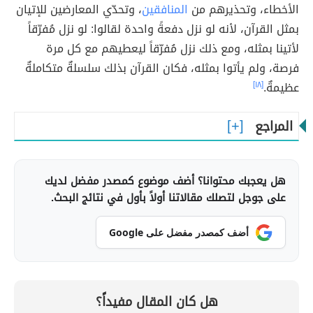
الأخطاء، وتحذيرهم من
المنافقين
، وتحدّي المعارضين للإتيان
بمثل القرآن، لأنه لو نزل دفعةً واحدة لقالوا: لو نزل مُفرّقاً
لأتينا بمثله، ومع ذلك نزل مُفرّقاً ليعطيهم مع كل مرة
فرصة، ولم يأتوا بمثله، فكان القرآن بذلك سلسلةٌ متكاملةٌ
عظيمةٌ.
[١٨]
المراجع
هل يعجبك محتوانا؟ أضف موضوع كمصدر مفضل لديك
على جوجل لتصلك مقالاتنا أولاً بأول في نتائج البحث.
أضف كمصدر مفضل على Google
هل كان المقال مفيداً؟