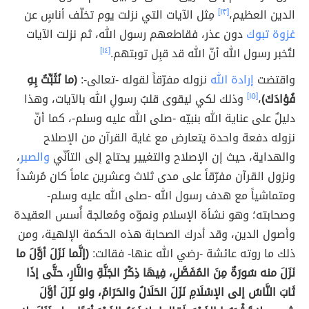
الدين العظيم،
[١٣]
مِثل الآيات التي نزلت يوم تخلّف أناسٍ عن
غزوة تبوك
دون عذر، فقاطعهم رسول الله، ثم نزلت الآيات
لتُخبر رسول الله أنّ الله قد قبِل توبتهم.
[١٤]
واقتضت
إرادة الله
نزوله مفرّقاً لقوله -تعالى-:
(ما نُثَبِّتُ بِهِ
فُؤادَكَ)
،
[١٥]
وذلك لكي ليقوى قلبُ رسولِ الله بالآيات، وهذا
دليلٌ على عناية الله بنبيّه -صلى الله عليه وسلم-، كما أنّ
نزوله دفعة واحدة يتعارض مع غاية القرآن من الإصلاح
والهداية، حيث إن الإصلاح والتغيير يحتاج إلى التأنّي
والصبر
،
ونزول القرآن مفرّقاً على مدى ثلاث وعشرين عاماً كان مُرشداً
ومتماشياً مع هدف رسول الله -صلى الله عليه وسلم-
وصحابته؛ وهو نشأة الإسلام ونموّه ومُعالجة أُسس العقيدة
وأصول الدين، وقد أدرك الصحابة هذه الحكمة الإلهية، ومن
ذلك ما روته عائشة -رضي الله عنها- فقالت:
(إنَّما نَزَلَ أوَّلَ ما
نَزَلَ منه سُورَةٌ مِنَ المُفَصَّلِ، فِيهَا ذِكْرُ الجَنَّةِ والنَّارِ، حتَّى إذَا
ثَابَ النَّاسُ إلى الإسْلَامِ نَزَلَ الحَلَالُ والحَرَامُ، ولو نَزَلَ أوَّلَ