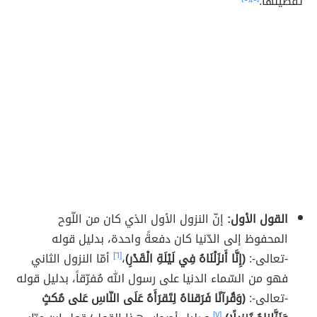
تفصيلها:
القول الأول:
إنّ النزول الأول الذي كان من اللّوح
المحفوظ إلى الدّنيا كان دفعةً واحدة، بدليل قوله
-تعالى-:
(إِنَّا أَنزَلْنَاهُ فِي لَيْلَةِ الْقَدْرِ)
،
[٦]
أمّا النزول الثاني
فهو من السّماء الدنيا على رسول الله مُفرّقاً، بدليل قوله
-تعالى-:
(وَقُرآنًا فَرَقناهُ لِتَقرَأَهُ عَلَى النّاسِ عَلى مُكثٍ
[٧]