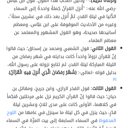
وَنَزَّلناهُ تَنزيلًا)
،
ودليل أصحاب هذا القول؛ قول ابن عبّاس
-رضي الله عنه-: "أُنزِل القرآنُ جُملةً واحدةً إلى السماءِ
الدُّنيا في ليلةِ القدرِ، ثمَّ أُنزِل بعد ذلك في عشرين سنةً"،
وغيره من الأحاديث الموقوفة على ابن عبّاس، ومعظم
أسانيدها صحيحة، وهو القول المشهور والمعتمد عن
معظم العلماء.
القول الثاني:
قول الشعبي ومحمد بن إسحاق؛ حيث قالوا
إنّ للقرآن نزولاً واحداً كانت بدايته في شهر رمضان من
الليلة المباركة ليلة القدر، ثم تتابع نزوله على رسول الله،
بدليل قوله -تعالى-:
(شَهْرُ رَمَضَانَ الَّذِي أُنزِلَ فِيهِ الْقُرْآنُ)
.
[٨]
القول الثالث:
قول الفخر الرازي، وابن جريج، ومقاتل بن
حيان؛ حيث قالوا إنّ القرآن الكريم نزل على مرحلتين مُنجّماً
في كلاهما، الأولى كانت على مدى ثلاثٍ وعشرين ليلة
قدْرٍ، حيث ينزل في كل ليلة ما سينزل في عامها من
اللوح
المحفوظ
في السماء السابعة إلى بيت العزّة في السماء