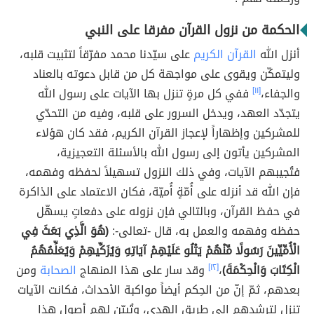
الحكمة من نزول القرآن مفرقا على النبي
أنزل الله
القرآن الكريم
على سيّدنا محمد مفرّقاً لتثبيت قلبه،
وليتمكّن ويقوى على مواجهة كل من قابل دعوته بالعناد
والجفاء،
[١١]
ففي كل مرةٍ تنزل بها الآيات على رسول الله
يتجدّد العهد، ويدخل السرور على قلبه، وفيه من التحدّي
للمشركين وإظهاراً لإعجاز القرآن الكريم، فقد كان هؤلاء
المشركين يأتون إلى رسول الله بالأسئلة التعجيزية،
فتُجيبهم الآيات، وفي ذلك النزول تسهيلاً لحفظه وفهمه،
فإن الله قد أنزله على أُمّةٍ أُميّة، فكان الاعتماد على الذاكرة
في حفظ القرآن، وبالتالي فإن نزوله على دفعاتٍ يسهّل
حفظه وفهمه والعمل به، قال -تعالى-:
(هُوَ الَّذِي بَعَثَ فِي
الْأُمِّيِّينَ رَسُولًا مِّنْهُمْ يَتْلُو عَلَيْهِمْ آيَاتِهِ وَيُزَكِّيهِمْ وَيُعَلِّمُهُمُ
الْكِتَابَ وَالْحِكْمَةَ)
،
[١٢]
وقد سار على هذا المنهاج
الصحابة
ومن
بعدهم، ثمّ إنّ من الحِكم أيضاً مواكبة الأحداث، فكانت الآيات
تنزل لترشدهم إلى طريق الهدى، وتُبيّن لهم أصول هذا