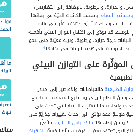
 والحرارة، والرطوبة، بالإضافةً إلى التضاريس،
وخصائص المياه
، وتعتمد الكائنات الحيّة في بقائها
فوائد 
ير الحية، ولذلك فإنّ أيّ اختلاف يؤثّر على عناصر
الحم
 بنوعيها قد يؤدّي إلى اختلال التوازن البيئي بأكمله،
 النباتات درجة حرارة، ورطوبة، وتربة معيّنة حتى تنمو،
مد الحيوانات على هذه النباتات في غذائها.
[٥]
 المؤثّرة على التوازن البيئي
ما أه
البيئة
لطبيعية
التلوث
وارث الطبيعية
كالفياضانات والأعاصير إلى اختلال
ئي، ولكنّ النظام البيئي يستطيع استعادة توازنه مع
توعية
د حدوثها، بينما التغيّرات البيئية التي تحدث على
تلوث ا
يةٍ طويلةٍ فقد تؤدّي إلى إحداث تغييراتٍ جذريَّةٍ على
ي لا يمكن إصلاحها؛
كالاحتباس الحراري
، والتَغيُّر
مقالا
خ الذي تعتقد بعض الفرضيات بأنّه المُسَبِّبَ
لانقراض