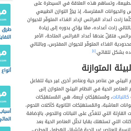
لطبيعة، وتساهم هذه العلاقة في السيطرة على
 والحيوانات المفترسة، إذ يَبرُزُ التوازن الطبيعي
كلّما زادت أعداد الفرائس ازداد الغذاء المتوفّر للحيوان
لتالي زادت أعداده، ممّا يؤدّي بدوره إلى زيادة
طرق ا
ائس، فتقلّ عندها أعداد الفرائس المتاحة، الأمر
النفاي
حدودية الغذاء المتوفّر للحيوان المفترس، وبالتالي
ده بشكل تلقائي.
[٤]
بيئة المتوازنة
أنواع 
م البيئي من عناصر حية وعناصر أخرى غير حية تتفاعل
 العناصر الحية في النظام البيئيّ المتوازن إلى
ة
كالنباتات
، ومُستهلِكاتٍ أربعة، هي المُستهلِكات
وانات العاشبة، والمُستهلِكات الثانوية كآكلات اللحوم،
أسباب 
 القارِتة التي تتغذّى على النباتات واللحوم، بالإضافة
المائ
ُتات التي تستهلك بقايا تحلّل العناصر الحية بعد
بالنسبة للعناصر غير الحية فتَشمُل الهطول المطري،