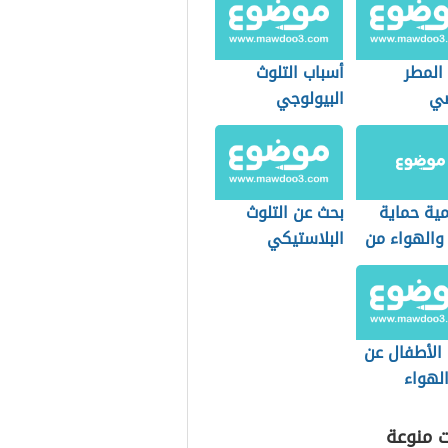
المطر
أسباب التلوث
ضي
البيولوجي
مية حماية
بحث عن التلوث
 والهواء من
البلاستيكي
 الأطفال عن
لهواء
ت منوعة