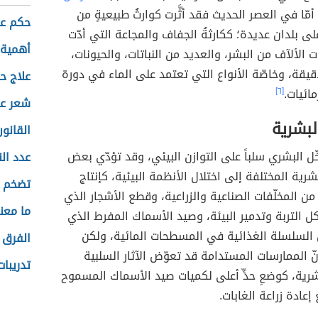
أمّا في العصر الحديث فقد أثَّرت كوارثُ طبيعيةٍ من
حكم عن
على بلدان عديدة؛ ككارثةُ الجفاف والمجاعة التي أدّت
أهمية ا
 الألآف من البشر، والعديد من النباتات، والحيونات،
دقيقة، وخاصّة الأنواع التي تعتمد على الماء في دورة
علاج ح
مائيات.
[٦]
شعر عن
لبشرية
القانو
خّل البشري سلباً على التوازن البيئي، وقد تؤدّي بعض
عدد ال
شرية المختلفة إلى اختلال الأنظمة البيئية، كإنتاج
تضخم ا
من المخلّفات الصناعية والزراعية، وقطع الأشجار الذي
ما معن
كل التربة وتدمير البيئة، وصيد الأسماك المفرط الذي
 السلسلة الغذائية في المسطحات المائية، ولكن
الفرق 
أنّ الممارسات المستدامة قد تعوّض الآثار السلبية
تدريبا
رية، كوضعِ حدٍّ أعلى لكميات صيد الأسماك المسموح
عادة زراعة الغابات.