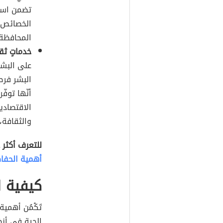
تضمن استم
الخصائص ال
المحافظة 
خدماتٍ ثق
على البشر
البشر فرص
أنّها توفّ
الاقتصادي
والثقافة،
للتعرف أكثر 
أهمية الحفاظ
كيفية ا
تَكْمُن أهمية
الحية في أنظ