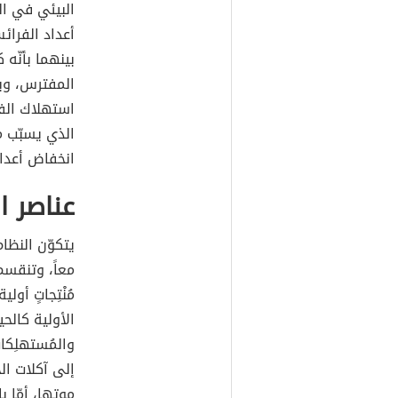
البيئي في ا
أعداد الفرائس
بينهما بأنّه 
المفترس، وبا
استهلاك الفر
الذي يسبّب م
انخفاض أعدا
عناصر ال
يتكوّن النظا
معاً، وتنقسم
مُنْتِجاتٍ أولي
الأولية كالحي
والمُستهلِكات
إلى آكلات الح
موتها، أمّا 