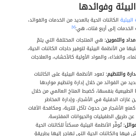
لبيئة وفوائدها
البيئية
الكائنات الحية بالعديد من الخدمات والفوائد،
لخدمات إلى أربع فئات، هي:
[٧]
مداد والتموين:
هي المنتجات المختلفة التي يتمّ
يها من الأنظمة البيئية لتوفير حاجات الكائنات الحية،
اء، والغذاء، والمواد الأولية كالأخشاب، والعلاجات
دارة والتنظيم:
تعود الأنظمة البيئية على الكائنات
عديد من الفوائد من خلال إدارة وتنظيم مواردها
 الطبيعية بنفسها، كضبط المناخ العالمي من خلال
ن غازات الدفئية في الأشجار، وإدارة المخاطر
كمنع الأشجار من حدوث تآكل للتربة، ومكافحة الآفات
عن طريق الطفيليات والحيوانات المفترسة.
وائل:
تُوفِّر الأنظمة البيئية مسكناً للكائنات الحية
 فيها والكائنات الحية التي تهاجر إليها بطريقةٍ