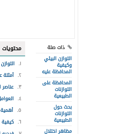
ذات صلة
محتويات
التوازن البيئي
١
التوازن 
وكيفية
المحافظة عليه
٢
أمثلة ع
المحافظة على
٣
عناصر ا
التوازنات
الطبيعية
٤
العوامل
بحث حول
٥
أهمية 
التوازنات
الطبيعية
٦
كيفية ا
مظاهر اختلال
٧
فيديو ا