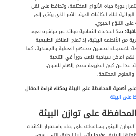
رار دورة حياة الأنواع المختلفة، وتحافظ على نقل
وراثية لتلك الكائنات الحية، الأمر الذي يؤدّي إلى
على التنوّع الحيوي.
افية:
تعدّ الخدمات الثقافية فوائد غير مباشرة تعود
ية من الأنظمة البيئية، إذ تمنح المناظر الطبيعية
ة للاسترخاء لتحسين صحتهم العقلية والجسدية، كما
ر لهم أماكن سياحية تلعب دوراً في التنمية
ة، عدا عن كون الطبيعة مصدر إلهام للفنون،
 والعلوم المختلفة.
على أهمية المحافظة على البيئة يمكنك قراءة المقال
 على البيئة
لمحافظة على توازن البيئة
 التوازن البيئي بمحافظته على بقاء واستقرار الكائنات
متها البيئية، وفيما يأتي أبرز الطرق التي يسعى