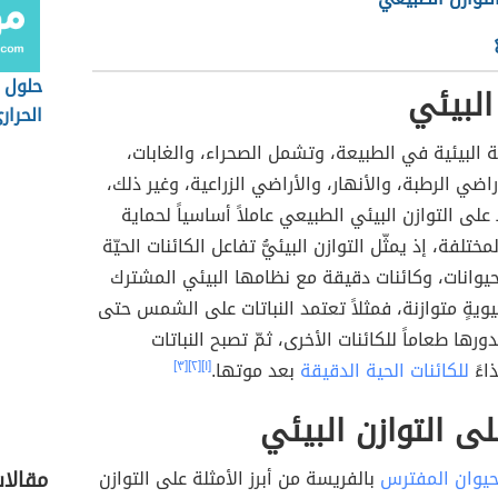
حلول 
البيئي
الحرار
مة البيئية في الطبيعة، وتشمل الصحراء، والغابات،
راضي الرطبة، والأنهار، والأراضي الزراعية، وغير ذلك،
اظ على التوازن البيئي الطبيعي عاملاً أساسياً لحماية
مختلفة، إذ يمثّل التوازن البيئيُّ تفاعل الكائنات الحيّة
حيوانات، وكائنات دقيقة مع نظامها البيئي المشترك
ويةٍ متوازنة، فمثلاً تعتمد النباتات على الشمس حتى
ورها طعاماً للكائنات الأخرى، ثمّ تصبح النباتات
اءً
للكائنات الحية الدقيقة
بعد موتها.
[١]
[٢]
[٣]
لى التوازن البيئي
حيوان المفترس
بالفريسة من أبرز الأمثلة على التوازن
مقالا