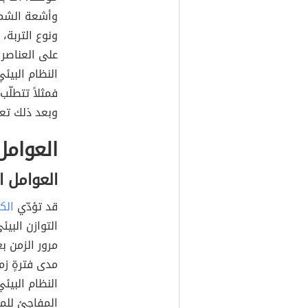
وأشعة الشمس،
ونوع التربة،
على العناصر غ
النظام البيئي
فمثلاً تتطلّب
وبعد ذلك تعت
العوامل
العوامل ا
قد تؤدّي
الك
التوازن البي
مرور الزمن بع
مدى فترةٍ زمن
النظام البيئ
المفاجئ للمنا