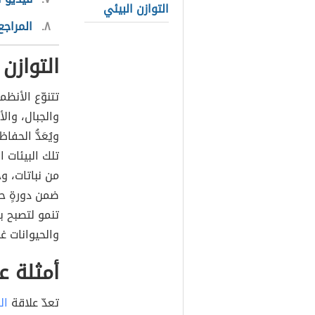
التوازن البيئي
٨
المراجع
التوازن 
تتنوّع الأنظ
والجبال، والأ
ويُعَدُّ الحف
تلك البيئات ال
من نباتات، و
ضمن دورةٍ حي
تنمو لتصبح بد
والحيوانات غذ
أمثلة ع
تعدّ علاقة
ال