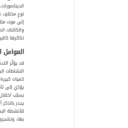
الديناصورات، 
نوعٍ مختلفٍ 
إلى موت مئات
والكائنات ال
تكاثرها كالبر
العوامل ا
قد يؤثّر التد
النشاطات الب
كميات كبيرة 
يؤدّي إلى تآ
يسبّب اختلال
يجدر بالذكر 
للأنشطة البش
بها، وتشجيع إ