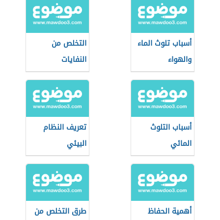
أسباب تلوث الماء
التخلص من
والهواء
النفايات
أسباب التلوث
تعريف النظام
المائي
البيئي
أهمية الحفاظ
طرق التخلص من