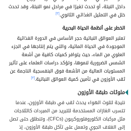
داخل النبتة، أو تحدث تغيرًا في مراحل نمو النبتة، وقد تحدث
خلل في التمثيل الغذائي الثانوي.
[٣]
الخطر على أنظمة الحياة البحرية
تعتبر العوالق النباتية حجر الأساس في الدورة الغذائية
الموجودة في الحياة المائية، والتي يتم إنتاجها في الجزء
العلوي من الماء، حيث يتوافر كميات كافية من أشعة
الشمس الضرورية لنموها، وتؤكد دراسات العلماء على تأثير
المستويات العالية من الأشعة فوق البنفسجية الناجمة عن
ثقب الأوزون في تأمين كمية العوالق النباتية.
[٣]
ملوثات طبقة الأوزون
نتيجة لتلوث الهواء يحدث ثقب في طبقة الأوزون، عندما
تتسرب الغازات المستخدمة للتبريد من المبردات كالثلاجات
مثل مركبات الكلوروفلوروكربون (CFCs)، وتنطلق حتى تصل
إلى الغلاف الجوي وتعمل على تآكل طبقة الأوزون، إذ