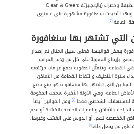
ومنها حملة نظيفة وخضراء (بالإنجليزيّة :Clean & Green
Singapo)، وبهذا أصبحت سنغافورة مشهورة على مستوى
فة العامة.
[٣]
ن التي تشتهر بها سنغافورة
ورة ببعض قوانينها، فعلى سبيل المثال تم إصدار
قضي بإيقاع العقوبة على كل من يُدمر المرافق
ُلقي القمامة، وتتمثّل العقوبة بدفع غرامات مرتفعة،
رتداء سترة التنظيف والتقاط القمامة من الأماكن
 القوانين التي تشتهر بها سنغافورة هو منع مضغ
أماكن العامة، وفي الآونة الأخيرة سمحت الحكومة
كة للاستهلاك الشخصي فقط،
[٢]
ومن القوانين أيضاً
 الدراجة بالأماكن والممرات الخاصة بالمُشاة أو عدم
أماكن المُخصصة لهم، أو الدوس على العُشب وغيرها،
 على من يفعل ذلك.
[١]