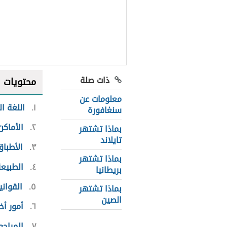
ذات صلة
محتويات
معلومات عن
١
اللغة ا
سنغافورة
٢
الأماك
بماذا تشتهر
تايلاند
٣
الأطبا
بماذا تشتهر
٤
الطبيع
بريطانيا
٥
القوان
بماذا تشتهر
الصين
٦
أمور أ
٧
المراجع