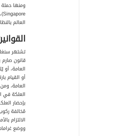
re
العالم بالنظا
القواني
تشتهر سنغاف
قانون صارم ي
العامة، أو ي
أو القيام با
العامة، ومن
العلكة في ال
بإحضار العل
مُخالفة ركوب
الالتزام بال
ووضع غرامات