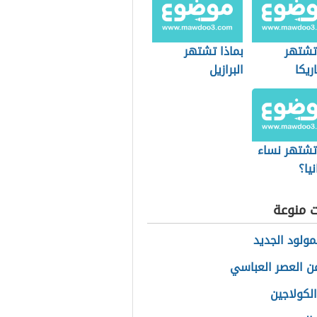
 تشتهر
بماذا تشتهر
ريكا
البرازيل
 تشتهر نساء
نيا؟
ت منوعة
مولود الجديد
ن العصر العباسي
الكولاجين