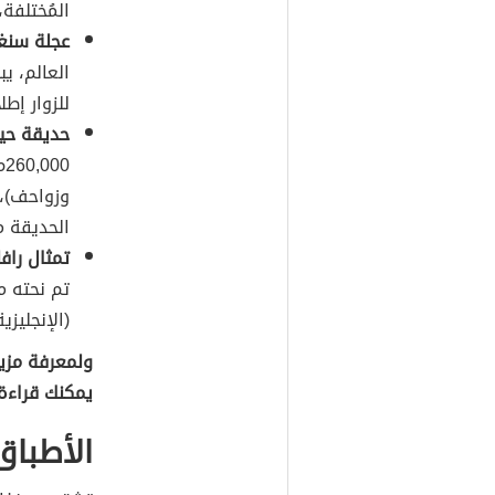
المُختلفة
عجلة سنغا
للزوار إط
حديقة حيو
260,000م
وزواحف)، 
الحديقة م
تمثال رافل
تم نحته م
(الإنجليزية: Raffles) مؤسس جمهورية س
ولمعرفة مزيد
يمكنك قراءة
الأطباق