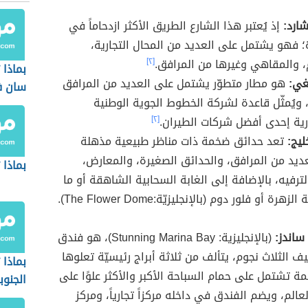
ارد:
إذ يُعتبر هذا الشارع الطريق الأكثر ازدحاماً في
 فهو يشتمل على العديد من المحال التجارية،
 والمقاهي وغيرها من المرافق.
[٢]
بماذا 
غي:
هو مطار متطوّر يشتمل على العديد من المرافق
سان ف
 ويُمثّل قاعدة لشركة الخطوط الجوية الوطنية
ية إحدى أفضل شركات الطيران.
[٢]
ليج:
تعد حدائق ضخمة ذات مناظر طبيعية مذهلة
ديد من المرافق، والحدائق الصغيرة، والمعارض،
بماذا
ترفيه، بالإضافة إلى الغابة السحابية الشاهقة أو ما
هرة أو فلور دوم (بالإنجليزيّة:The Flower Dome).
 ساندز:
(بالإنجليزية: Stunning Marina Bay)، هو فندق
 الثلاث نجوم، يتألف من ثلاثة أبراج رئيسيّة تعلوها
بماذا 
 تشتمل على حمام السباحة الأكبر والأكثر علوًا على
الجنوب
الم، ويضم الفندق في داخله مركزاً تجارياً، ومركز