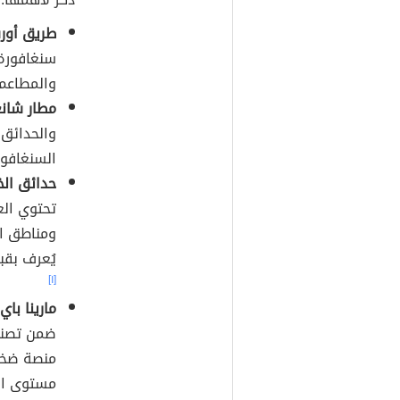
طريق أورش
سنغافورة؛
والمطاعم،
مطار شان
والحدائق،
السنغافور
حدائق الخ
تحتوي الع
ومناطق ال
يُعرف بقبة الز
[١]
مارينا باي
ضمن تصنيف
منصة ضخمة
مستوى الع