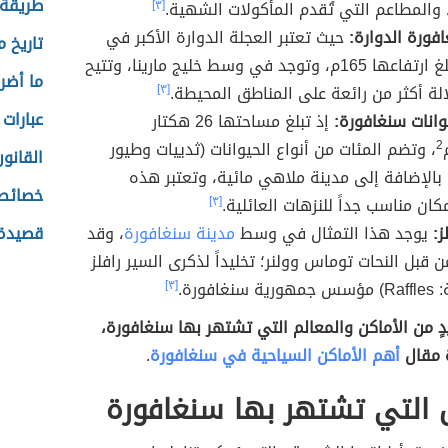
طريقة
، والمطاعم التي تُقدم المأكولات الشهية.
[٣]
فورة الدوارة:
حيث تعتبر العجلة الدوارة الأكبر في
تاريخ 
العالم، يبلغ ارتفاعها 165م، وتوجد في وسط خليج مارينا، وتتيح
ما أضر
لالة أكثر من رائعة على المناطق المحيطة.
[٣]
عبارات 
انات سنغافورة:
إذ تبلغ مساحتها 26 هكتار
2
، وتضم المئات من أنواع الحيوانات (ثدييات وطيور
القانو
بالإضافة إلى مدينة ملاهي مائية، وتعتبر هذه
خصائص 
كان مناسب جداً للنزهات العائلية.
[٣]
ز:
يوجد هذا التمثال في وسط
مدينة سنغافورة
، وقد
قصيدة 
ن قبل النحات توماس وولنر؛ تخليداً لذكرى السير رافلز
نغافورة.
[٣]
ٍ من الأماكن والمعالم التي تشتهر بها سنغافورة،
 مقال
أهم الأماكن السياحية في سنغافورة
.
 التي تشتهر بها سنغافورة