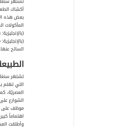
تشتهر سنغاف
أكشاك الطعام
بعض هذه ال
المأكولات ا
(بالإنجليزية: Singapore Sling)،
السائح عنها.
الطبيعة
تشتهر سنغافو
التي تهتم به
العصريّة، كم
موظف على نظ
وأطلقت العد