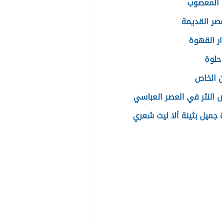
 المعصوب
مصر القديمة
ار القهوة
حلوة
ن الخاص
النثر في العصر العباسي
جميل بثينة ألا ليت شعري