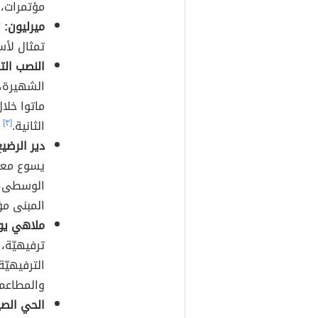
مؤتمرات، 
ميرليون:
ي
تمثال لأ
النصب الت
الشهيرة،
ماتوا خلا
الثانية.
[٣]
دير الرضي
يسوع معلم
الوسطى، ب
المبنى مؤ
ملاهي يو
ترفيهيّة،
الترفيهيّ
والمطاعم.
الحي الصي