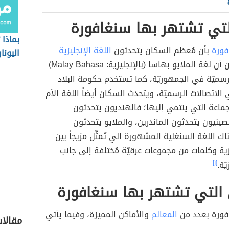
لتي تشتهر بها سنغافورة
بماذا
فورة
بأن مُعظم السكان يتحدثون
اللغة الإنجليزية
اليونا
على الرغم من أن لغة الملايو بهاسا (بالإنجليزية: Malay Bahasa)
سميّة في الجمهوريّة، كما تستخدم حكومة البلاد
 الاتصالات الرسميّة، ويتحدث السكان أيضاً اللغة الأم
ماعة التي ينتمي إليها؛ فالهنديون يتحدثون
لصينيون يتحدثون الماندرين، والملايو يتحدثون
اك اللغة السنغلية المشهورة الي تُمثّل مزيجاً بين
يزية وكلمات من مجموعات عرقيّة مُختلفة إلى جانب
ّة.
[١]
 التي تشتهر بها سنغافورة
فورة بعدد من
المعالم
والأماكن المميزة، وفيما يأتي
مقالا