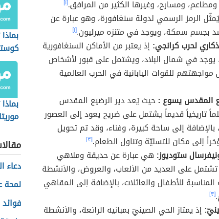
ومطاعم، ومسارح، وغيرها الكثير من المرافق.
[١]
ُمثّل الرمز الرسمي لدولة سنغافورة، وهو عبارة عن
سد بجسم سمكة، ويوجد في متنزه ميرليون.
[١]
بماذا
ذكاري لحرب كرانجي:
إذ يعتبر من الأماكن السنغافورية
كوستا
 يوجد في شمال البلاد، ويشتمل على قبور لأشخاص
ل مواجهتهم للقوات اليابانية في الحرب العالمية
ع المقدس يسوع :
حيث يُعد دير الرضيع المقدس
بماذا
اً تاريخياً قديماً يشتمل على ضريح يعود إلى العصور
موريتا
الإضافة إلى ساحة كبيرة، وفناء، وقد تم تحويل
خراً إلى مكان للتسليّة وتناول الطعام.
[٣]
مقالا
نيفرسال ستوديوز:
هي عبارة عن حديقة وملاهي
دعاء ال
 تشتمل على العديد من الألعاب، والعروض، والأنشطة
ة المناسبة للأطفال والعائلات، بالإضافة إلى المقاهي
لمحة ع
[٣]
فوائد 
نيّ:
إذ يمتاز الحي الصينيّ بمبانيه الرائعة، والأنشطة