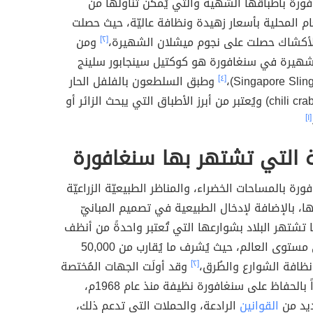
ورة بأطباقها الشهية والتي يُمكن تناولها من
 المحلية بأسعار زهيدة ونظافة عاليّة، حيث حصلت
أكشاك حصلت على نجوم ميشلان الشهيرة،
[٢]
ومن
لشهيرة في سنغافورة هو كوكتيل سينجابور سلينج
[٤]
وطبق السلطعون بالفلفل الحار
(بالإنجليزية: chili crab) ويُعتبر من أبرز الأطباق التي يبحث الزائر أو
[١]
 التي تشتهر بها سنغافورة
رة بالمساحات الخضراء، والمناظر الطبيعيّة الزراعيّة
ا، بالإضافة لإدخال الطبيعية في تصميم المبانيّ
ا تشتهر البلاد بشوارعها التي تُعتبر واحدةً من أنظف
الشوارع على مستوى العالم، حيث يُشرف ما يُقارب من 50,000
افة الشوارع والطُرق،
[٢]
وقد أولَت الجهات المُختصة
اهتماماً كبيراً بالحفاظ على سنغافورة نظيفة منذ عام 1968م،
يد من
القوانين
الرادعة، والحملات التي تدعم ذلك،