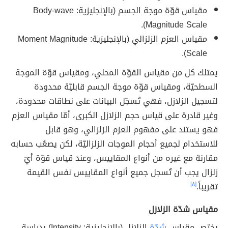
مقياس قوّة موجة الجسم (بالإنجليزية: Body-wave
Magnitude Scale).
مقياس العزم الزلزالي (بالإنجليزية: Moment Magnitude
Scale).
يمتلك كل من مقياس القوّة المحلي، ومقياس قوّة الموجة
السطحيّة، ومقياس قوّة موجة الجسم قابليّة محدودة
لتسجيل الزلازل، فهي تُسجّل البيانات على نطاقات محدودة،
وغير قادرة على قياس حجم الزلازل الكبرى، أمّا مقياس العزم
فهو يستند على مفهوم العزم الزلزالي، وهو قابل
للاستخدام لجميع أحجام الموجات الزلزاليّة، لكن يصعُب حسابه
مقارنة مع غيره من أنواع المقاييس، وعند قياس قوّة أيّ
زلزال يجب أن تُسجل جميع أنواع المقاييس نفس القيمة
تقريباً.
[٨]
مقياس شدّة الزلازل
يختص مقياس
شدّة
الزلازل (بالإنجليزية: Intensity) بدراسة