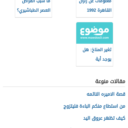
معلومات عن زلزال
ما سبب انقراض
القاهرة 1992
العصر الطباشيري؟
تغير المناخ: هل
يوجد أية
إيجابيات؟
مقالات منوعة
قصة الاميره النائمه
من استطاع منكم الباءة فليتزوج
كيف تظهر عروق اليد