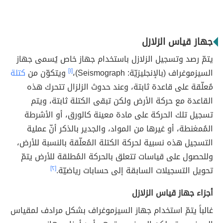
جهاز قياس الزلازل
يتمّ رصد وتسجيل الزلازل باستخدام جهاز خاص يُسمى جهاز
السيزموغراف (بالإنجليزيّة: Seismograph)،
[١]
ويتكوّن من
كتلة
مُعلّقة على قاعدة ثابتة، وعند حدوث الزلزال تتحرك هذه
القاعدة مع حركة الأرض ولكن تبقى الكتلة ثابتة، ويتم
تسجيل تلك الحركة على مادة معينة كالورق، أو الأشرطة
المُمغنطة، أو غيرها من المواد، والجدير بالذكر أنّ عملية
التسجيل هذه نسبية لحركة الكتلة المُعلّقة بالنسبة للأرض،
وللحصول على قياسات تتعلق بالحركة المُطلقة للأرض يتمّ
تحويل التسجيلات السابقة إلى حسابات رياضيّة.
[٢]
أجزاء جهاز قياس الزلازل
غالباً يتمّ استخدام جهاز السيزموغراف بشكل مرادف لمقياس