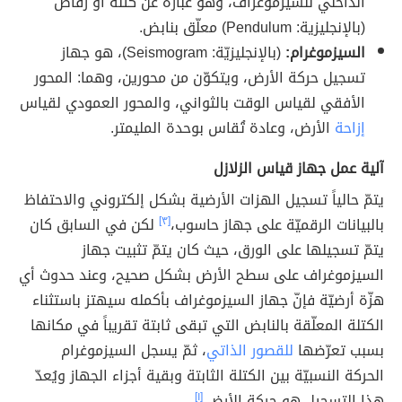
الداخلي للسيزموغراف، وهو عبارة عن كتلة أو رقّاص
(بالإنجليزية: Pendulum) معلّق بنابض.
السيزموغرام:
(بالإنجليزيّة: Seismogram)، هو جهاز
تسجيل حركة الأرض، ويتكوّن من محورين، وهما: المحور
الأفقي لقياس الوقت بالثواني، والمحور العمودي لقياس
إزاحة
الأرض، وعادة تُقاس بوحدة المليمتر.
آلية عمل جهاز قياس الزلازل
يتمّ حالياً تسجيل الهزات الأرضية بشكل إلكتروني والاحتفاظ
بالبيانات الرقميّة على جهاز حاسوب،
[٣]
لكن في السابق كان
يتمّ تسجيلها على الورق، حيث كان يتمّ تثبيت جهاز
السيزموغراف على سطح الأرض بشكل صحيح، وعند حدوث أي
هزّة أرضيّة فإنّ جهاز السيزموغراف بأكمله سيهتز باستثناء
الكتلة المعلّقة بالنابض التي تبقى ثابتة تقريباً في مكانها
بسبب تعرّضها
للقصور الذاتي
، ثمّ يسجل السيزموغرام
الحركة النسبيّة بين الكتلة الثابتة وبقية أجزاء الجهاز ويُعدّ
هذا التسجيل هو حركة الأرض.
[١]