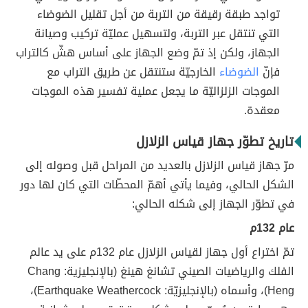
تواجد طبقة رقيقة من التربة من أجل تقليل الضوضاء
التي تنتقل عبر التربة، ولتسهيل عمليّة تركيب وصيانة
الجهاز، ولكن إذ تمّ وضع الجهاز على أساس هشّ كالتراب
فإنّ
الضوضاء
الخارجيّة ستنتقل عن طريق التراب مع
الموجات الزلزاليّة ما يجعل عملية تفسير هذه الموجات
معقدة.
تاريخ تطوّر جهاز قياس الزلازل
مرّ جهاز قياس الزلازل بالعديد من المراحل قبل وصوله إلى
الشكل الحالي، وفيما يأتي أهمّ المحطّات التي كان لها دور
في تطوّر الجهاز إلى شكله الحالي:
عام 132م
تمّ اختراع أول جهاز لقياس الزلازل عام 132م على يد عالم
الفلك والرياضيات الصيني تشانغ هينغ (بالإنجليزية: Chang
Heng)، وأسماه (بالإنجليزيّة: Earthquake Weathercock)،