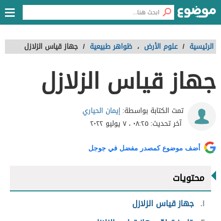
الرئيسية
/
علوم الأرض
،
ظواهر طبيعية
/
جهاز قياس الزلازل
جهاز قياس الزلازل
إيمان الحياري
تمت الكتابة بواسطة:
آخر تحديث:
٠٨:٢٥ ، ٧ يوليو ٢٠٢٢
أضف موضوع كمصدر مفضل في جوجل
محتويات
١
جهاز قياس الزلازل