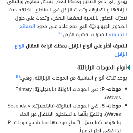
يؤدي إلى دفع الصخور بعضها لبعض بشكل مفاجئ وبالتالي
انزلاقها وانهيارها، وتحدث الزلال في المناطق الضيّقة حيث
تتحرّك الصخور بالنسبة لبعضها البعض، وتحدث على طول
الصدوع الجيولوجيّة التي تقع عادة على حدود
الصفائح
التكتونيّة
المُكوّنة لقشرة الأرض.
[٩]
للتعرف أكثر على أنواع الزلازل يمكنك قراءة المقال
انواع
الزلازل
أنواع الموجات الزلزاليّة
يوجد ثلاثة أنواع أساسية من الموجات الزلزاليّة، وهي:
[١٠]
موجات- P:
هي الموجات الأوليّة (بالإنجليزيّة: Primary
Waves).
موجات- S:
هي الموجات الثانويّة (بالإنجليزيّة: Secondary
Waves)، وتتميّز بأنّها لا تستطيع الانتقال عبر الماء
والهواء، كما تتميّز باتّساع موجاتها مقارنة مع موجات- P،
لذا فهي أكثر تدميراً.