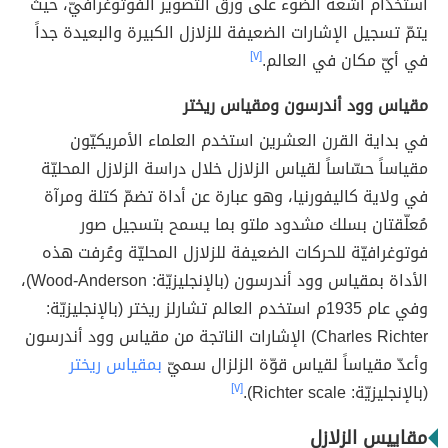
استخدَام أشعة الضوء على ورق التصوير الفوتوغرافيّ، حيث
يتمّ تسجيل الإشارات الضعيفة للزلازل الكبيرة والبعيدة جداً
في أيّ مكان في العالم.
[٧]
مقياس وود أندرسون ومقياس ريختر
في بداية القرن العشرين استخدم العلماء الأمريكيّون
مقياساً حسّاساً لقياس الزلازل خلال دراسة الزلازل المحليّة
في ولاية كاليفورنيا، وهو عبارة عن أداة تضمّ كتلة ومرآة
مُعلّقتان بسلك مشدود ملتو بما يسمح بتسجيل صور
فوتوغرافيّة للحركات الضعيفة للزلازل المحليّة وعُرفت هذه
الأداة بمقياس وود أندرسون (بالإنجليزيّة: Wood-Anderson)،
وفي عام 1935م استخدم العالم تشارلز ريختر (بالإنجليزيّة:
Charles Richter) الإشارات الناتجة من مقياس وود أندرسون
وأعدّ مقياساً لقياس قوّة الزلزال سميّ
بمقياس ريختر
(بالإنجليزيّة: Richter scale).
[٧]
مقاييس الزلازل