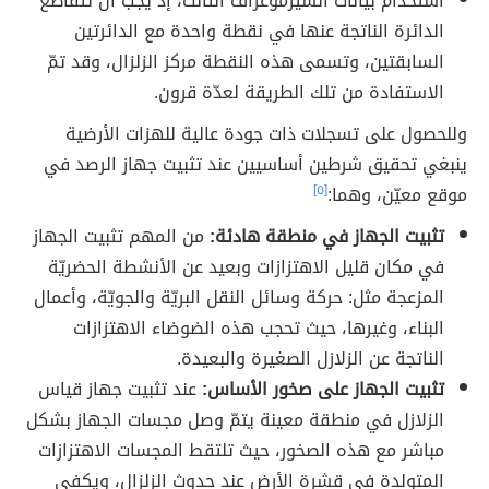
استخدام بيانات السيزموغراف الثالث، إذ يجب أن تتقاطع
الدائرة الناتجة عنها في نقطة واحدة مع الدائرتين
السابقتين، وتسمى هذه النقطة مركز الزلزال، وقد تمّ
الاستفادة من تلك الطريقة لعدّة قرون.
وللحصول على تسجلات ذات جودة عالية للهزات الأرضية
ينبغي تحقيق شرطين أساسيين عند تثبيت جهاز الرصد في
موقع معيّن، وهما:
[٥]
تثبيت الجهاز في منطقة هادئة:
من المهم تثبيت الجهاز
في مكان قليل الاهتزازات وبعيد عن الأنشطة الحضريّة
المزعجة مثل: حركة وسائل النقل البريّة والجويّة، وأعمال
البناء، وغيرها، حيث تحجب هذه الضوضاء الاهتزازات
الناتجة عن الزلازل الصغيرة والبعيدة.
تثبيت الجهاز على صخور الأساس:
عند تثبيت جهاز قياس
الزلازل في منطقة معينة يتمّ وصل مجسات الجهاز بشكل
مباشر مع هذه الصخور، حيث تلتقط المجسات الاهتزازات
المتولدة في قشرة الأرض عند حدوث الزلزال، ويكفي