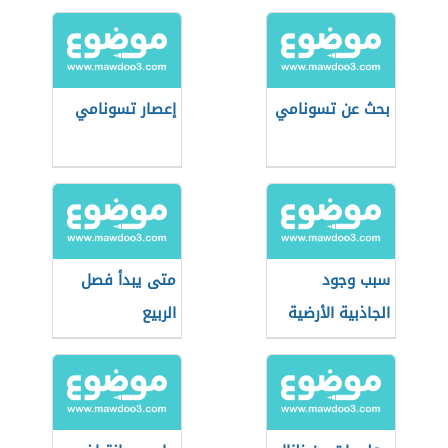
بحث عن تسونامي
إعصار تسونامي
سبب وجود
متى يبدأ فصل
الجاذبية الأرضية
الربيع