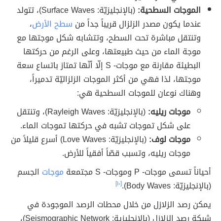
الموجات السطحية:
(بالإنجليزيّة: Surface Waves)، تتولد
عندما يكون مصدر الزلزال قريباً جداً من
سطح الأرض
،
وتنتقل مباشرة تحت السطح، وتتشابه شكل موجتها مع
موجة الماء من حيث طبيعتها، وعلى الرغم من حركتها
البطيئة مقارنة مع موجات- S إلّا أنّها تمتاز باتساع سعة
موجتها، لذا فهي من أكثر الموجات الزلزاليّة تدميراً،
وهناك نوعان للموجات السطحية هي:
موجات ريليه:
(بالإنجليزيّة: Rayleigh Waves)، وتنتقل
على شكل تموجات تشبه في حركتها تموجات الماء.
موجات لوف:
(بالإنجليزيّة: Love Waves) أسرع قليلاً من
موجات ريليه، وتسبب قصّاً أفقياً للأرض.
أحياناً تسمى موجات- P وموجات- S مجتمعة
موجات
الجسم
(بالإنجليزيّة: Body Waves).
[١٠]
يمكن رصد الزلازل من خلال محطات الرصد الموجودة في
شبكة رصد الزلازل (بالإنجليزية: Seismographic Network)،