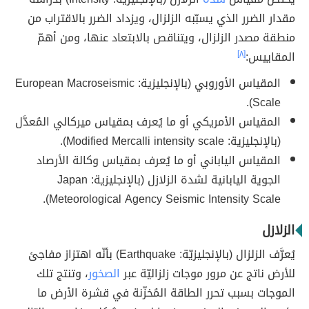
مقدار الضرر الذي يسبّبه الزلزال، ويزداد الضرر بالاقتراب من
منطقة مصدر الزلزال، ويتناقص بالابتعاد عنها، ومن أهمّ
المقاييس:
[٨]
المقياس الأوروبي (بالإنجليزية: European Macroseismic
Scale).
المقياس الأمريكي أو ما يُعرف بمقياس ميركالي المُعدَّل
(بالإنجليزية: Modified Mercalli intensity scale).
المقياس الياباني أو ما يُعرف بمقياس وكالة الأرصاد
الجوية اليابانية لشدة الزلازل (بالإنجليزية: Japan
Meteorological Agency Seismic Intensity Scale).
الزلازل
يُعرَّف الزلزال (بالإنجليزيّة: Earthquake) بأنّه اهتزاز مفاجئ
للأرض ناتج عن مرور موجات زلزاليّة عبر
الصخور
، وتنتج تلك
الموجات بسبب تحرر الطاقة المُخزّنة في قشرة الأرض ما