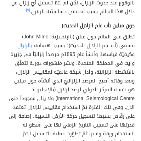
بالوقوع عند حدوث الزلزال، لكن لم يتمّ تسجيل أيّ زلزال من
خلال هذا النظام بسبب انخفاض حساسيّته للزلازل.
[٧]
جون ميلين (أب علم الزلازل الحديث)
يُطلق على العالم جون ميلن (بالإنجليزية: John Milne)
مسمى (أب علم الزلازل الحديث)؛ بسبب اهتمامه
بالزلزال
وكيفيّة قياسها، وأنشأ عام 1895م مرصداً زلزاليّاً في جزيرة
وايت في المملكة المتحدة، ونشر منشورات دورية تتعلّق
بالأنشطة الزلزاليّة، وأدار شبكة عالميّة لمقاييس الزلازل،
وبعد وفاته أصبح المرصد الزلزاليّ الذي أنشأه جون ميلين
هو نفسه المركز الدولي لرصد لزلازل (بالإنجليزية:
International Seismological Centre) ولا يزال موجوداً حتى
الآن، وفي تلك الفترة تمّ استخدام مقاييس للزلازل تعتمد
على رقّاص بسيط؛ لتسجيل حركة الأرض النسبية، إضافة إلى
قدرتها على تسجيل التاريخ الزمني لها على اسطوانة
باستخدام ورقة وقلم، ثمّ تطوّرت عملية التسجيل ليتمّ