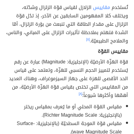
تُستخدم
مقاييس
الزلازل لقياس قوّة الزلزال وشدّته،
ويختلف كلا المفهومين السابقين عن الآخر، إذ تدُل قوّة
الزلزال على مقدار الطاقة التي تنبعث من بؤرة الزلزال، أمّا
الشدة فتهتم بملاحظة تأثيرات الزلزال على المباني، والناس،
والملامح الطبيعيّة.
[٨]
مقاييس القوّة
قوّة الهزّة الأرضيّة (الإنجليزية: Magnitude) عبارة عن رقم
يُستخدم لتمييز الحجم النسبي للهزّة، وتعتمد على قياس
الحد الأقصى للهزة على جهاز السيزموغراف، وهناك العديد
من المقاييس التي تختص بقياس قوّة الهزّة الأرضيّة، من
أهمّها وأكثرها شيوعاً:
[٨]
مقياس القوّة المحلي أو ما يُعرف بمقياس ريختر
(بالإنجليزية: Richter Magnitude Scale).
مقياس قوّة الموجة السطحيّة (بالإنجليزية: Surface-
wave Magnitude Scale).