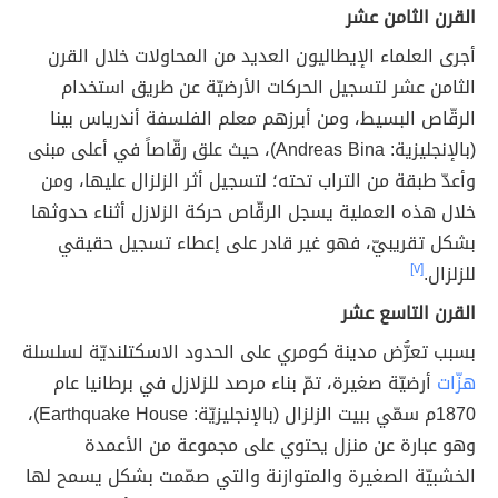
القرن الثامن عشر
أجرى العلماء الإيطاليون العديد من المحاولات خلال القرن
الثامن عشر لتسجيل الحركات الأرضيّة عن طريق استخدام
الرقّاص البسيط، ومن أبرزهم معلم الفلسفة أندرياس بينا
(بالإنجليزية: Andreas Bina)، حيث علق رقّاصاً في أعلى مبنى
وأعدّ طبقة من التراب تحته؛ لتسجيل أثر الزلزال عليها، ومن
خلال هذه العملية يسجل الرقّاص حركة الزلازل أثناء حدوثها
بشكل تقريبيّ، فهو غير قادر على إعطاء تسجيل حقيقي
للزلزال.
[٧]
القرن التاسع عشر
بسبب تعرُّض مدينة كومري على الحدود الاسكتلنديّة لسلسلة
هزّات
أرضيّة صغيرة، تمّ بناء مرصد للزلازل في برطانيا عام
1870م سمّي ببيت الزلزال (بالإنجليزيّة: Earthquake House)،
وهو عبارة عن منزل يحتوي على مجموعة من الأعمدة
الخشبيّة الصغيرة والمتوازنة والتي صمّمت بشكل يسمح لها