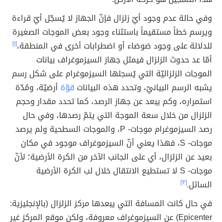
وفي حالة عدم وجود أيّ زلزال فإنّ الجهاز لا يُسجّل أيّ قراءة
ويرسم خطاً مستقيماً باستثناء وجود بعض الموجات الصغيرة
للدلالة على وجود ضوضاء أو اضطرابات أخرى في المنطقة،
[١]
أمّا عد حدوث الزلزال فيمثل جهاز السيزموغراف بيانات
الموجات الزلزاليّة التي يُسجلها السيزموغرام على شكل رسم
يشبه الرسم البيانيّ، وتحدد هذه البيانات
قوّة
أرضيّة، ومُدّة
استمراره، وكم يبعد عن جهاز الرصد، كما تحدد مقدار وحجم
الزلزال من خلال سعة الموجة التي يتمّ رصدها، وفي حال
رصد السيزموغرام موجات- P، والموجات السطحية ولم يرصد
موجات- S، فهذا يعني أنّ السيزموغراف موجود في مكان
بعيد عن الزلزال، أي على الجانب الآخر من الكرة الأرضية؛ لأنّ
موجات- S لا تستطيع الانتقال خلال لب الكرة الأرضية
السائل.
[٣]
في حال كانت المسافة التي يبعدها مركز الزلزال (بالإنجليزية:
Epicenter) عن السيزموغراف معروفة، ولكن موقع المركز غير