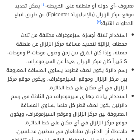
معروف -أي دولة أو منطقة على الخريطة-
[٤]
يمكن تحديد
موقع مركز الزلزال (بالإنجليزية: Epicenter) عن طريق اتباع
الخطوات الآتية:
[٣]
استخدام ثلاثة أجهزة سيزموغراف مختلفة من ثلاث
محطات زلزاليّة لتحديد مسافة مركز الزلزال عن منطقة
معينة، وإذا كان الفرق بين زمن وصول موجات-P وموجات-
S كبيراً كان مركز الزلزال بعيداً عن السيزموغراف.
رسم دائرة يكون نصف قطرها يساوي المسافة المعروفة
بين مركز الزلزال وموقع السيزموغراف، ويكون موقع مركز
الزلزال في أي مكان على خط الدائرة.
استخدام بيانات جهازي سيزموغراف من الثلاثة في رسم
دائرتين يكون نصف قطر كل منها يساوي المسافة
المعروفة بين مركز الزلزال وموقع السيزموغراف، ويكون
موقع مركز الزلزال في أي مكان على خط الدائرة.
ملاحظة أن الدائرتان تقاطعان في نقطتين مختلفتين.