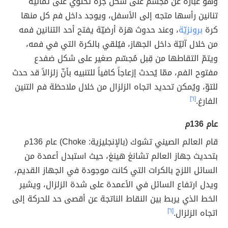
وهو عبارة عن مُجسّم على شكل جرة تحتوي على ثمانية
تنانين رأسها متجه إلى الأسفل، ويوجد داخل فم كل منها
كرة
برونزيّة
، وعند حدوث هزة أرضيّة يفتح أحد التنانين فمه
من خلال آليّة داخل الجهاز، فيُلقي بالكرة التي في فمه،
ويتمّ التقاطها من قِبل مُجسّم صغير على شكل ضفدع
مفتوح الفم، ممّا يُحدث إزعاجاً كافياً للتنبيه بأنّ زلزالاً قد حدث
للتوّ، ويُمكن تحديد اتجاه الزلزال من خلال ملاحظة فم التنين
الفارغ.
[٦]
عام 136م
قام العالم الصيني تشوك (بالإنجليزية: Choke) عام 136م
بتحديث جهاز العالم تشانغ هينغ، حيث استبدل أعمدة من
السائل اللزج بالكرات التي كانت موجودة في الجهاز القديم،
ويدل ارتفاع السائل في الأعمدة على شدة الزلزال، ويشير
الخط الذي يربط بين النقاط الناتجة عن أقصى حد للحركة إلى
اتجاه الزلزال.
[٦]