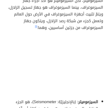
السيزموميتر، لكن السيزموميتر هو أحد أجزاء جهاز
السيزموغراف، بينما السيزموغراف هو جهاز تسجيل الزلازل،
ويتمّ تثبيت أجهزة السيزموغراف في الأرض حول العالم
وتعمل كجزء من شبكة رصد الزلازل، ويتكون جهاز
السيزموغراف من جزئين أساسيين، وهما:
[١]
السيزموميتر:
(بالإنجليزيّة: Seismometer)، هو الجزء