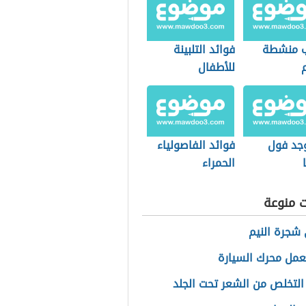
 منشطة
فوائد التلبينة
للأطفال
وجد فول
فوائد الفاصولياء
الحمراء
ت منوعة
شجرة النيم
مل محرك السيارة
التخلص من الشعر تحت الجلد