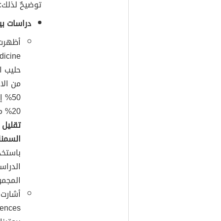
توضيحٌ لذلك:
دراسات بي
من الا
20% من البروتين، وأقلّ من 30% من الدهون
تقليل 
السمنة
باستخد
الدراس
المجمو