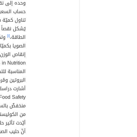
وحده إلى نقص
حساب السعرات
تناول كميّة 
يُشكل نقصاً
الطاقة،
[١]
ولكن
الصويا بكميّا
إنقاص الوزن،
المناسبة لل
البروتين ومُركبات
منخفضٌ بالسع
من الكوليست
أيّدت تأثير 
أنّ حليب الص