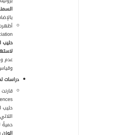
بروتين
السمنة
بالإضا
sociation
حليب ا
لاستهل
عدم وج
وقياس 
دراسات لم
حليب ا
اللاتي
حميةً 
الوزن 