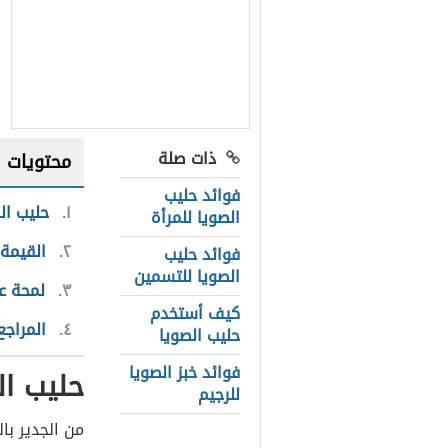
ذات صلة
محتويات
فوائد حليب
١
حليب ال
الصويا للمرأة
٢
القيمة 
فوائد حليب
الصويا للتسمين
٣
لمحة عا
كيف أستخدم
٤
المراجع
حليب الصويا
فوائد خبز الصويا
حليب ال
للرجيم
من الجدير بال