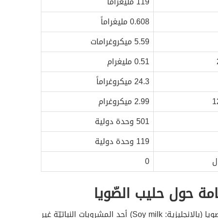
119 مليغراماً
0.608 مليغراماً
5.59 ميكروغرامات
0.51 مليغرام
24.3 ميكروغراماً
2.99 ميكروغرام
501 وحدة دولية
119 وحدة دولية
ل
0
مة حول حليب الصّويا
يُعدّ حليب الصويا (بالإنجليزية: Soy milk) أحد المشروبات النباتيّة غير