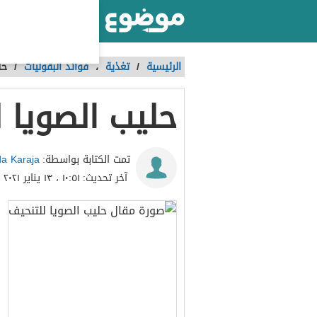
أكبر موقع عربي بالعالم
الرئيسية
/
تغذية
،
فوائد البقوليات
/
حل
حليب الصويا 
a Karaja
تمت الكتابة بواسطة:
آخر تحديث:
١٠:٥١ ، ١٣ يناير ٢٠٢١