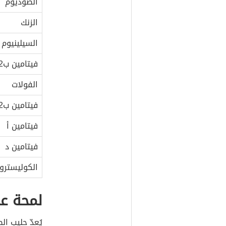
الصوديوم
الزنك
السيلينيوم
فيتامين ب2
الفولات
فيتامين ب12
فيتامين أ
فيتامين د
الكوليسترو
لمحة عا