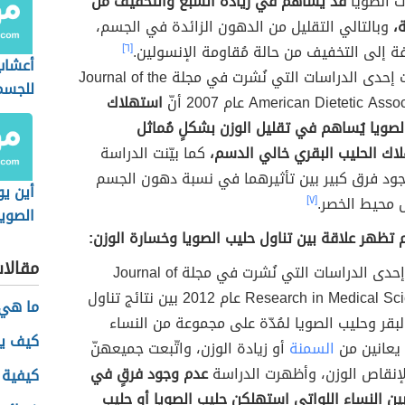
ات الصويا
قد يُساهم في زيادة الشبع والتخفيف من
،
وبالتالي التقليل من الدهون الزائدة في الجسم،
فة إلى التخفيف من حالة مُقاومة الإنسولين.
[٦]
أعشاب
أظهرت إحدى الدراسات التي نُشرت في مجلة Journal of the
للجسم
American Dietetic As عام 2007 أنّ
استهلاك
لصويا يُساهم في تقليل الوزن بشكلٍ مُماثل
اك الحليب البقري خالي الدسم،
كما بيّنت الدراسة
ود فرق كبير بين تأثيرهما في نسبة دهون الجسم
أين ي
محيط الخصر.
[٧]
الصويا
 تظهر علاقة بين تناول حليب الصويا وخسارة الوزن:
مقالا
قارنت إحدى الدراسات التي نُشرت في مجلة Journal of
Research in Medical Sciences عام 2012 بين نتائج تناول
ما هي 
لبقر وحليب الصويا لمُدّة على مجموعة من النساء
كيف يع
 يعانين من
السمنة
أو زيادة الوزن، واتّبعت جميعهنّ
لإنقاص الوزن، وأظهرت الدراسة
عدم وجود فرقٍ في
كيفية 
بين النساء اللواتي استهلكن حليب الصويا أو حليب