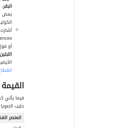
البقر
، 
بعض ال
الكولي
أو فول
اللبتين
الأيضية (بالإن
انقطاع
القيمة 
فيما يأتي كم
حليب الصويا والذ
العنصر الغذ