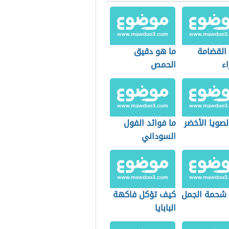
 القضامة
ما هو دقيق
ء
الحمص
صويا الأخضر
ما فوائد الفول
السوداني
 شحمة الجمل
كيف تؤكل فاكهة
البابايا