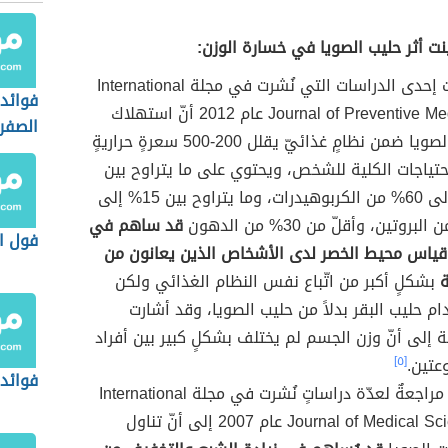
نت أثر حليب الصويا في خسارة الوزن:
أظهرت إحدى الدراسات التي نُشرت في مجلة International
فوائد
Journal of Preventive Medicine عام 2012 أنّ استهلاك
الصفرا
حليب الصويا ضمن نظامٍ غذائيّ يقلل 200-500 سعرةٍ حراريةٍ
حتياجات الكلية للشخص، ويحتوي على ما يتراوح بين
50% إلى 60% من الكربوهيدرات، وما يتراوح بين 15% إلى
قد ساهم في
فول ال
قياس محيط الخصر لدى الأشخاص الذين يعانون من
بشكلٍ أكبر من اتّباع نفس النظام الغذائي ولكن
ام حليب البقر بدلاً من حليب الصويا، وقد أشارت
ة إلى أنّ وزن الجسم لم يختلف بشكلٍ كبير بين أفراد
عتين.
[٥]
فوائد
أشارت مراجعةٌ لعدّة دراساتٍ نُشرت في مجلة International
Journal of Medical Sciences عام 2007 إلى أنّ تناول