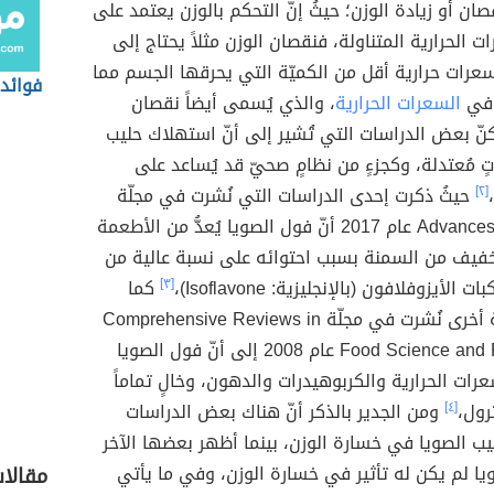
ان أو زيادة الوزن؛ حيثُ إنّ التحكم بالوزن يعتمد على
 الحرارية المتناولة، فنقصان الوزن مثلاً يحتاج إلى
سعرات حرارية أقل من الكميّة التي يحرقها الجسم مما
فوائد 
 في
السعرات الحرارية
، والذي يُسمى أيضاً نقصان
ّ بعض الدراسات التي تُشير إلى أنّ استهلاك حليب
تٍ مُعتدلة، وكجزءٍ من نظامٍ صحيّ قد يُساعد على
[٢]
حيثُ ذكرت إحدى الدراسات التي نُشرت في مجلّة
Advances in Nutrition عام 2017 أنّ فول الصويا يُعدُّ من الأطعمة
تخفيف من السمنة بسبب احتوائه على نسبة عالية من
 الأيزوفلافون (بالإنجليزية: Isoflavone)،
[٣]
كما
أشارت دراسة أخرى نُشرت في مجلّة Comprehensive Reviews in
Food Science and Food Safety عام 2008 إلى أنّ فول الصويا
رات الحرارية والكربوهيدرات والدهون، وخالٍ تماماً
رول،
[٤]
ومن الجدير بالذكر أنّ هناك بعض الدراسات
حليب الصويا في خسارة الوزن، بينما أظهر بعضها الآخر
ويا لم يكن له تأثير في خسارة الوزن، وفي ما يأتي
مقالا