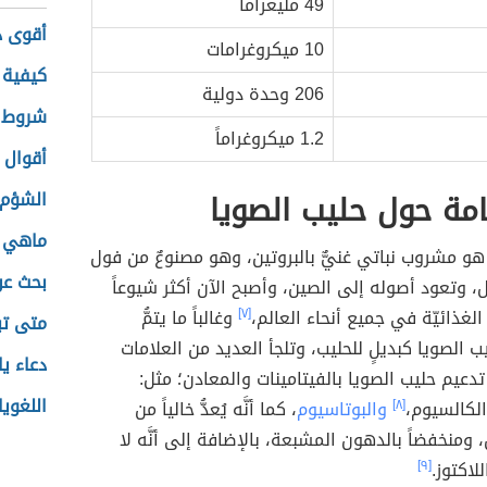
49 مليغراماً
أقوى د
10 ميكروغرامات
كيفية 
206 وحدة دولية
شروط 
1.2 ميكروغراماً
أقوال 
مة حول حليب الصويا
الشؤم 
ماهي ا
هو مشروب نباتي غنيٌّ بالبروتين، وهو مصنوعٌ من فول
بحث عن 
ل، وتعود أصوله إلى الصين، وأصبح الآن أكثر شيوعاً
لغذائيّة في جميع أنحاء العالم،
[٧]
وغالباً ما يتمُّ
متى تب
 الصويا كبديلٍ للحليب، وتلجأ العديد من العلامات
دعاء ي
 تدعيم حليب الصويا بالفيتامينات والمعادن؛ مثل:
اللغويا
الكالسيوم،
[٨]
والبوتاسيوم
، كما أنَّه يُعدُّ خالياً من
 ومنخفضاً بالدهون المشبعة، بالإضافة إلى أنَّه لا
لاكتوز.
[٩]