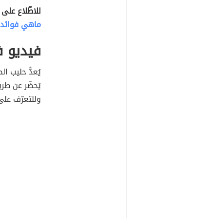
للاطّلاع على
ماهي فوائد 
فيديو ف
يُعدُّ حليب 
يُحضّر عن طر
وللتعرّف على