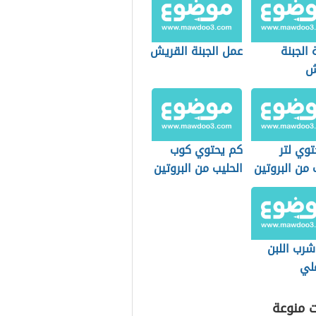
الجبنة
عمل الجبنة القريش
ش
وي لتر
كم يحتوي كوب
 من البروتين
الحليب من البروتين
شرب اللبن
لي
ت منوعة