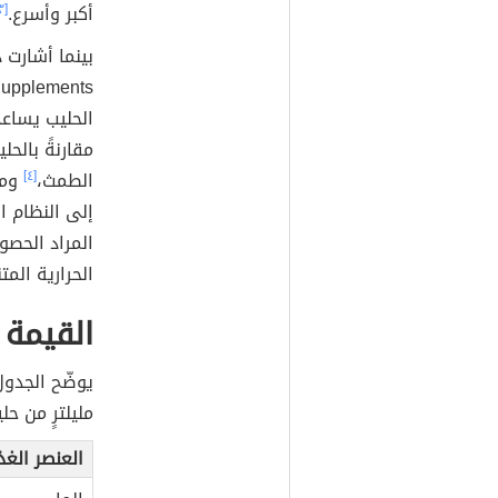
أكبر وأسرع.
[٣]
الحليب يساعد
مقارنةً بالح
الطمث،
[٤]
ومن
إلى النظام ا
المراد الحصو
الحرارية الم
القيمة 
مليلترٍ من حل
العنصر الغذ