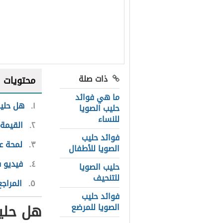
ذات صلة
محتويات
ما هي فوائد
١
هل حليب
حليب الصويا
للنساء
٢
القيمة 
فوائد حليب
٣
لمحة ع
الصويا للأطفال
٤
فيديو ف
حليب الصويا
للتنحيف
٥
المراجع
فوائد حليب
هل حلي
الصويا للمرضع