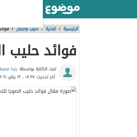
أكبر موقع عربي بالعالم
الرئيسية
/
تغذية
،
حليب وأجبان
/
فوائد
فوائد حليب ا
رندا مص
تمت الكتابة بواسطة:
آخر تحديث:
٠٨:٣٧ ، ١٣ يناير ٢٠٢١