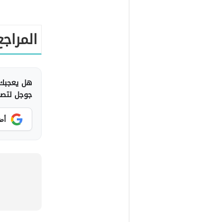
المراجع
هل يعجبك 
جوجل لتصلك
أض