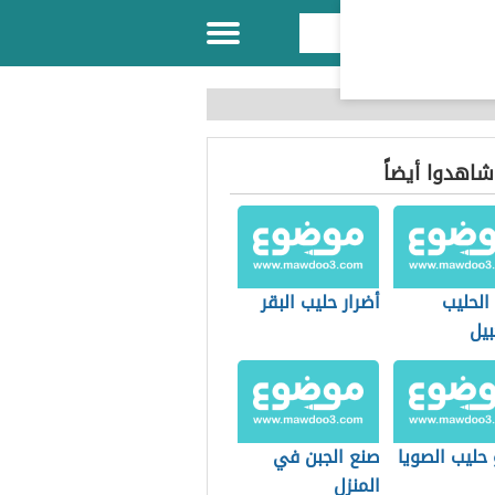
 شاهدوا أيضاً
الحليب
أضرار حليب البقر
بيل
حليب الصويا
صنع الجبن في
المنزل