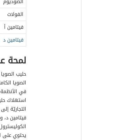
الصوديوم
الفولات
فيتامين أ
فيتامين د
لمحة عا
حليب الصويا 
الصويا الكام
في الأنظمة ا
استهلاك حليب
التجاريّة إلى
فيتامين د، و
الكوليسترول،
يحتوي على ال