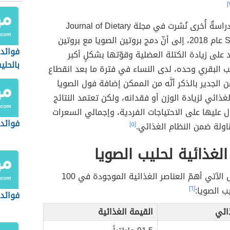
بينما أشارت دراسةٌ أُخرى نُشرت في مجلة Journal of Dietary
Supplements عام 2018، إلى أنّ دمج بروتين الصويا مع بروتين
فوائد 
 على زيادة الكتلة العضلية وقوّتها بشكلٍ أكبر
بالحلي
ليب البقري وحده، لدى النساء في فترة ما بعد انقطاع
 الجدير بالذكر أنَّه من الممكن إضافة فول الصويا
لغذائي لزيادة الوزن أو فقدانه، ولكن تعتمد النتائج
ل عليها على الاحتياجات الفردية، وإجمالي السعرات
فوائد 
تناولة ضمن النظام الغذائي.
[٥]
الغذائية لحليب الصويا
يوضّح الجدول الآتي أهمّ العناصر الغذائية الموجودة في 100
يب الصويا:
[٦]
فوائد 
ائي
القيمة الغذائية