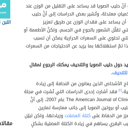
نّ حليب الصويا قد يساعد على التقليل من الوزن عند
ياتٍ معتدلة، وتُشير بعض الدراسات إلى أنَّ حليب
 أن يساعد على فقدان الوزن عن طريق تعزيز
اللبن 
تي تقلّل الشعور بالجوع في الجسم، ولكنَّ الأطعمة أو
لتي تحتوي على السعرات الحرارية يمكن أن تسبب
ا تمّ استهلاكها بما يزيد عن الاحتياجات من السعرات
يد حول حليب الصويا والتنحيف يمكنك الرجوع لمقال
للتنحيف
.
ج الأشخاص الذين يعانون من النحافة إلى زيادة
ية،
[٢]
فقد أشارت إحدى الدراسات التي نُشرت في مجلة
The American Journal of Clinical Nutrition عام 2007، إلى أنَّ
يب أو بروتين الصويا إلى جانب ممارسة تمارين
عزز من الحفاظ على
كتلة العضلات
وزيادتها، ولكن تبيّن
مقالا
يب البقري يساهم في زيادة الكتلة العضلية بشكلٍ