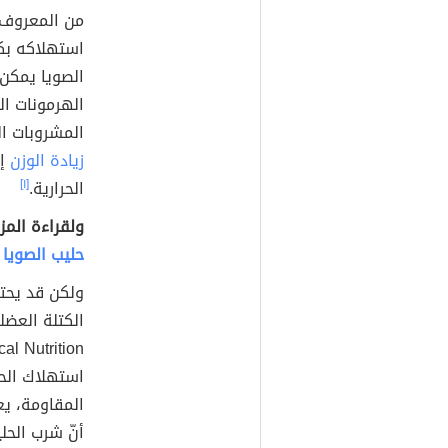
من المعروف أ
استهلاكه بكم
الصويا يمكن
الهرمونات ال
المشروبات ا
زيادة الوزن
إذ
الحرارية.
[١]
ولقراءة المز
حليب الصويا 
ولكن قد يحتا
الكتلة العضل
استهلاك الحل
المقاومة، ي
أنّ شرب الحل