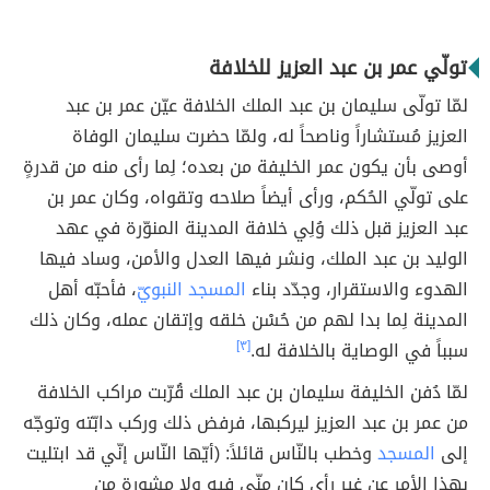
تولّي عمر بن عبد العزيز للخلافة
لمّا تولّى سليمان بن عبد الملك الخلافة عيّن عمر بن عبد
العزيز مُستشاراً وناصحاً له، ولمّا حضرت سليمان الوفاة
أوصى بأن يكون عمر الخليفة من بعده؛ لِما رأى منه من قدرةٍ
على تولّي الحُكم، ورأى أيضاً صلاحه وتقواه، وكان عمر بن
عبد العزيز قبل ذلك وُلِي خلافة المدينة المنوّرة في عهد
الوليد بن عبد الملك، ونشر فيها العدل والأمن، وساد فيها
الهدوء والاستقرار، وجدّد بناء
المسجد النبويّ
، فأحبّه أهل
المدينة لِما بدا لهم من حُسْن خلقه وإتقان عمله، وكان ذلك
سبباً في الوصاية بالخلافة له.
[٣]
لمّا دُفن الخليفة سليمان بن عبد الملك قُرّبت مراكب الخلافة
من عمر بن عبد العزيز ليركبها، فرفض ذلك وركب دابّته وتوجّه
إلى
المسجد
وخطب بالنّاس قائلاً: (أيّها النّاس إنّي قد ابتليت
بهذا الأمر عن غير رأي كان منّي فيه ولا مشورة من