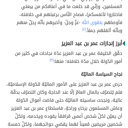
المسلمين، وإنّي قد خلعت ما في أعناقكم من بيعتي
فاختاروا لأنفسكم)، فصاح النّاس برغبتهم في خلافته،
فأوصاهم
بتقوى الله
-عزّ وجلّ- وأخبرهم بأنّه رجلٌ منهم
وبأنّه أثقلهم حِملاً.
[٤]
أبرز إنجازات عمر بن عبد العزيز
حقّق الخليفة عمر بن عبد العزيز عدّة نجاحات في كثير من
أمور الدّولة خلال مدّة خلافته؛ منها:
[٣]
نجاح السياسة الماليّة
حرص عمر بن عبد العزيز على الأمور الماليّة للدّولة الإسلاميّة،
فلم يُتصرّف بالمال العامّ إلّا عند الحاجة وكان التصرّف بدقّة
عالية، ونجحت ساسيته الماليّة حتى فاضت أموال الدّولة
وعاش المسلمون برخاءٍ وراحةٍ، فاستطاع عمر بن عبد العزيز
أن يعيّن لكلّ شخص أعمى مُرافقاً يقوده ويخدمه، ولكلّ
شخصين مريضين مُعيناً لهما يقضي حوائجهما، ولكلّ خمسة