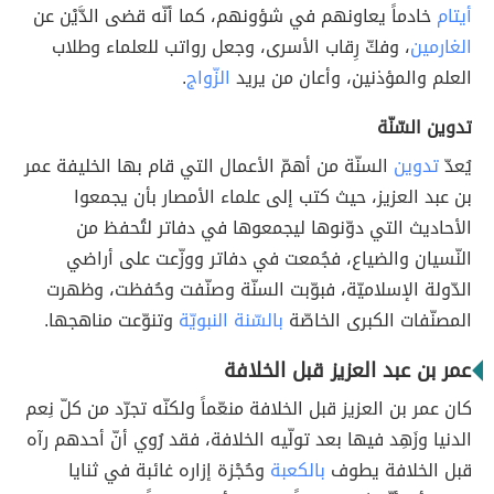
أيتام
خادماً يعاونهم في شؤونهم، كما أنّه قضى الدَّيْن عن
الغارمين
، وفكّ رِقاب الأسرى، وجعل رواتب للعلماء وطلاب
العلم والمؤذنين، وأعان من يريد
الزّواج
.
تدوين السّنّة
يُعدّ
تدوين
السنّة من أهمّ الأعمال التي قام بها الخليفة عمر
بن عبد العزيز، حيث كتب إلى علماء الأمصار بأن يجمعوا
الأحاديث التي دوّنوها ليجمعوها في دفاتر لتُحفظ من
النّسيان والضياع، فجُمعت في دفاتر ووزّعت على أراضي
الدّولة الإسلاميّة، فبوّبت السنّة وصنّفت وحُفظت، وظهرت
المصنّفات الكبرى الخاصّة
بالسّنة النبويّة
وتنوّعت مناهجها.
عمر بن عبد العزيز قبل الخلافة
كان عمر بن العزيز قبل الخلافة منعّماً ولكنّه تجرّد من كلّ نِعم
الدنيا وزَهِد فيها بعد تولّيه الخلافة، فقد رُوي أنّ أحدهم رآه
قبل الخلافة يطوف
بالكعبة
وحُجْزة إزاره غائبة في ثنايا