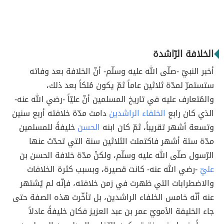
الخلافة الرّاشدة
أخبر النبيّ -صلّى الله عليه وسلّم- أنّ الخلافة بعد وفاته
ستستمرّ لمدّة ثلاثين عاماً ثمّ يكون مُلكاً بعد ذلك،
والمُتعارف عليه في تاريخ المسلمين أنّ عليّاً -رضي الله عنه-
الذي كان رابع
الخلفاء الراشدين
دامت مدّة خلافته أربع سنين
وتسعة أشهر تقريباً، ثمّ كان ابنه
الحسن
خليفةً للمسلمين
مدّة ستة أشهر فاكتملت الثلاثين سنة التي تحدّث عنها
الرّسول صلّى الله عليه وسلّم، ولكنْ مدّة خلافة الحسن بن
عليّ
-رضي الله عنه- كانت قصيرة، وبسبب كثرة الخلافات
والاضطرابات التي ظهرت في زمن خلافته، فإنّه لم يُشتهر
عنه أنّه خامس الخلفاء الراشدين، بل تأخّرت هذه الصفة حتى
جاء الخليفة الأمويّ عمر بن عبد العزيز فكان خليفةً عادلاً