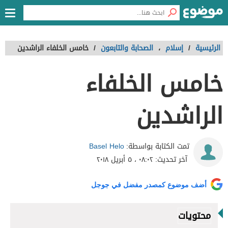
الرئيسية
/
إسلام
،
الصحابة والتابعون
/
خامس الخلفاء الراشدين
خامس الخلفاء
الراشدين
Basel Helo
تمت الكتابة بواسطة:
آخر تحديث:
٠٨:٠٢ ، ٥ أبريل ٢٠١٨
أضف موضوع كمصدر مفضل في جوجل
محتويات