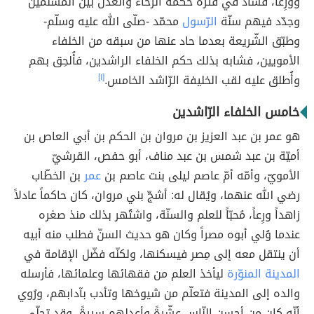
وورِعاً، فساد في فترة حكمه الرّخاء والعدل بين المسلمين
وجدّد فيهم سنّة
الرّسول
محمّد -صلّى الله عليه وسلّم-
وطبّق الشّريعة بعدما حاد عنها من سبقه من الخلفاء
الأمويين، فشابه بذلك حكم الخلفاء الراشدين، فأُلحِق بهم
وأُطلق عليه لقب الخليفة الرّاشد الخامس.
[١]
خامس الخلفاء الرّاشدين
هو عمر بن عبد العزيز بن مروان بن الحكم بن أبي العاص بن
أميّة بن عبد شمس بن عبد مناف، أبو حفص، القرشيّ
الأمويّ، وأمّه أمّ عاصم ليلى بنت عاصم بن
عمر
بن الخطّاب
رضي الله عنهما، ويُقال له: أشجّ بني مروان، كان حاكماً عادلاً
زاهداً ورِعاً، مُحبّاً للعلم والسنّة، واشتُهر بذلك منذ صغره
عندما وُلي أبوه مصراً وكان هو حديث السنّ فطلب منه أبيه
أن ينتقل معه إلى مِصر فيسكنها، ولكنّه فضّل الإقامة في
المدينة المنوّرة
ليأخذ العلم من فقهائها وعلمائها، فأرسله
والده إلى المدينة فتعلّم من شيوخها وتأدب بآدابهم، ورُوي
أنّه كان من أحسن النّاس عِشّرةً وأعدلهم سيرةً، وقد تجلّى