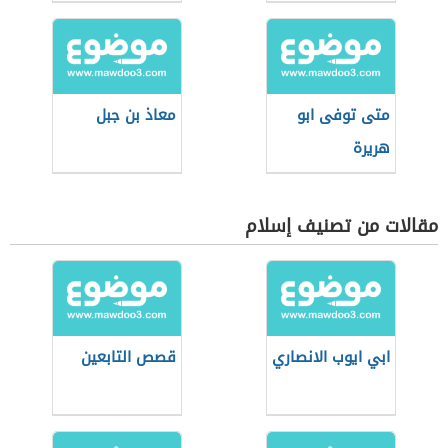
متى توفى ابو
معاذ بن جبل
هريرة
مقالات من تصنيف إسلام
ابي ايوب الانصاري
قصص التابعين