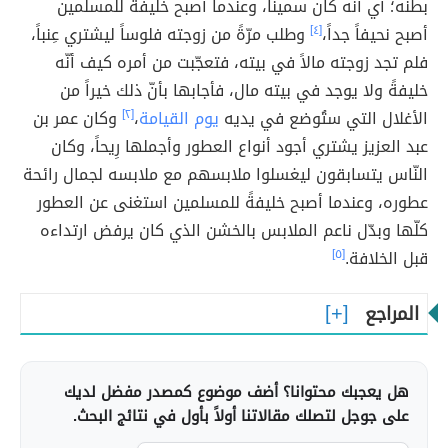
بطنه؛ أي أنّه كان سميناً، وعندما أصبح خليفةً للمسلمين
أصبح نحيفاً جداً،
[٤]
وطلب مرّةً من زوجته فلوساً ليشتري عِنباً،
فلم تجد زوجته مالاً في بيته، فتعجّبت من أمره كيف أنّه
خليفةً ولا يوجد في بيته مال، فأجابها بأنّ ذلك خيراً من
الأغلال التي ستُوضع في يديه
يوم القيامة
،
[٢]
وكان عمر بن
عبد العزيز يشتري أجود أنواع العطور وأجملها رِيحاً، وكان
النّاس يتسابقون ليغسلوا ملابسهم مع ملابسه لجمال رائحة
عطوره، وعندما أصبح خليفةً للمسلمين استغنى عن العطور
كلّها وبدّل ناعم الملابس بالخشن الذي كان يرفض ارتداءه
قبل الخلافة.
[٥]
المراجع
هل يعجبك محتوانا؟ أضف موضوع كمصدر مفضل لديك
على جوجل لتصلك مقالاتنا أولاً بأول في نتائج البحث.