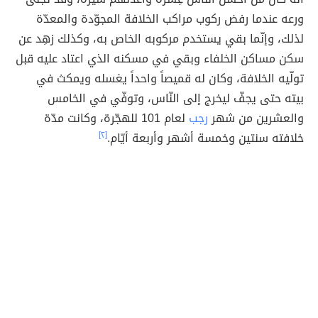
ورعه عندما رفض ركوب مراكب الخلافة المجوّدة والمعدّة
لذلك، وإنّما بقي يستخدم مركوبه الخاص به، وكذلك زهِد عن
سكن مساكن الخلفاء وبقي في مسكنه الذي اعتاد عليه قبل
تولّيه الخلافة، وكان له قميصاً واحداً يغسله ويمكث في
بيته حتى يجفّ ليخرج إلى النّاس، وتوفّي في الخامس
والعشرين من شهر
رجب
لعام 101 للهجّرة، وكانت مدّة
خلافته سنتين وخمسة أشهر وأربعة أيّام.
[٢]