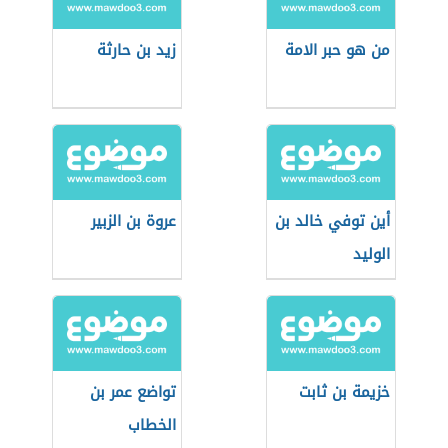
من هو حبر الامة
زيد بن حارثة
أين توفي خالد بن
عروة بن الزبير
الوليد
خزيمة بن ثابت
تواضع عمر بن
الخطاب