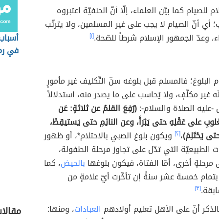
م للصيام كما بيّن العلماء، إلّا أنّ الحنفيّة اعتبروه
؛ أي أنّ الصيام لا يجب على غير المسلمين، ولا يترتّب
، وعدّ الجمهور الإسلام شرطاً للصّحة.
[١]
أسباب 
في رم
 البلوغ؛ فالمسلم قبل بلوغه سنّ التّكليف غير مأمورٍ
نّه غير مكلّفٍ، ولا يُحاسب على ما يصدر منه، استدلالاً
-عليه الصلاة والسلام-:
(رُفِعَ القلمُ عن ثلاثةٍ: عَن
لوبِ على عَقْلِهِ حتى يَبْرَأَ، وعن النائِمِ حتى يَستيقِظَ،
ى يَحْتَلِمَ)
،
[٢]
ويكون بلوغ الصبي بالاحتلام*، أو ظهور
 الطبيعيّة التي تدّل على تجاوز مرحلة الطفولة،
مرحلةٍ أخرى، أمّا الفتاة، فيكون بلوغها
بالحيض
، كما
 بتمام خمسة عشر سنةً إن تأخّرت أيّ علامةٍ من
ابقة.
[٣]
الذكر أنّ على الأهل تعليم أولادهم
العبادات
، ومنها:
مقالا