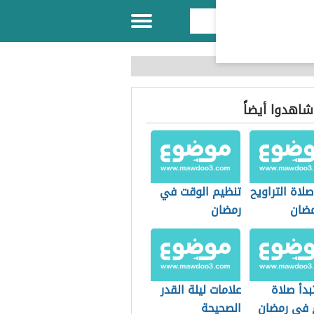
 شاهدوا أيضاً
لاة التراويح
تنظيم الوقت في
ضان
رمضان
بدأ صلاة
علامات ليلة القدر
م في رمضان
الصحيحة