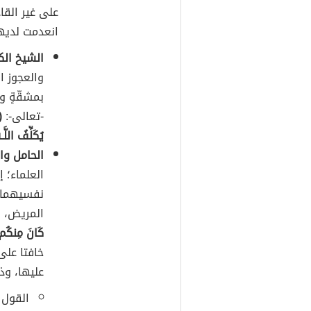
على غير القاد
انعدمت لديهم 
الشيخ الكب
والعجوز ال
بمشقّةٍ وج
-تعالى-:
(
يُكَلِّفُ اللَّ
الحامل وا
العلماء؛ 
نفسيهما، 
المريض، إ
كَانَ مِنكُم مَ
خافتا على
عليها، وذ
القول ا