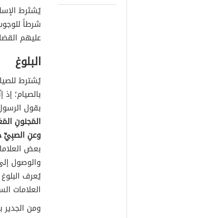
يُشتَرط الإسلا
شرطاً للوجوب
عليهم القضاء
البلوغ
يُشترط للصيام
بالصيام؛ إذ إ
بقول الرسول 
المَجنونِ المَغ
وعنِ الصبِيِّ حت
بعض العلامات
والوصول إلى 
يُعرف البلوغ
العلامات الس
ومن الجدير ب