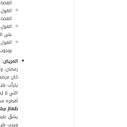
القضاء
القول 
القضاء
القول 
على ال
القول 
بوجوب 
المريض:
ي
رمضان، وي
كان مرضه 
يترتّب علي
التي لا يُ
أفطره مسك
طَعَامُ مِسْ
يشقّ عليه 
ويجب عليه