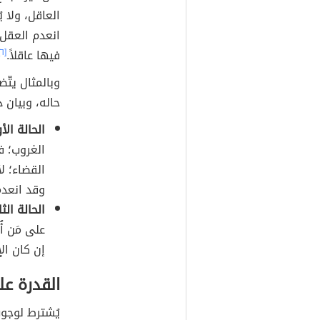
العاقل، ولا ي
انعدم العقل 
فيها عاقلاً.
[٦]
وبالمثال يتّ
حاله، وبيان 
الحالة الأ
الغروب؛ ف
القضاء؛ لأ
وقد انعدم
الحالة الثا
على مَن أ
إن كان الإ
القدرة عل
يُشترط لوجوب