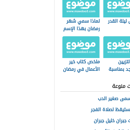
ليلة القدر
لماذا سمي شهر
رمضان بهذا الإسم
لتزيين
ملخص كتاب خير
د بمناسبة
الأعمال في رمضان
 للأطفال
ت منوعة
سمى صغير الدب
تيقظ لصلاة الفجر
 جبران خليل جبران