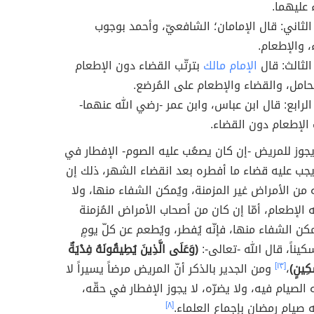
 عليهما.
الثاني: قال الإمامان؛ الشافعيّ، وأحمد بوجوب
، والإطعام.
الثالث: قال
الإمام مالك
بترتّب القضاء دون الإطعام
حامل، والقضاء والإطعام على المُرضع.
الرابع: قال ابن عباس، وابن عمر -رضي الله عنهما-
الإطعام دون القضاء.
جوز للمريض -إن كان يصعُب عليه الصوم- الإفطار في
جب عليه قضاء ما أفطره بعد انقضاء الشهر، ذلك إن
من الأمراض غير المزمنة، ويُمكن الشفاء منها، ولا
ه الإطعام، أمّا إن كان من أصحاب الأمراض المُزمنة
مكن الشفاء منها، فإنّه يُفطر، ويُطعم عن كلّ يومٍ
يناً، قال الله -تعالى-:
(وَعَلَى الَّذِينَ يُطِيقُونَهُ فِدْيَةٌ
كِينٍ)
،
[١٣]
ومن الجدير بالذكر أنّ المريض مرضاً يسيراً لا
الصيام فيه، ولا يضرّه، لا يجوز الإفطار في حقّه،
 صيام رمضان بإجماع العلماء.
[٨]