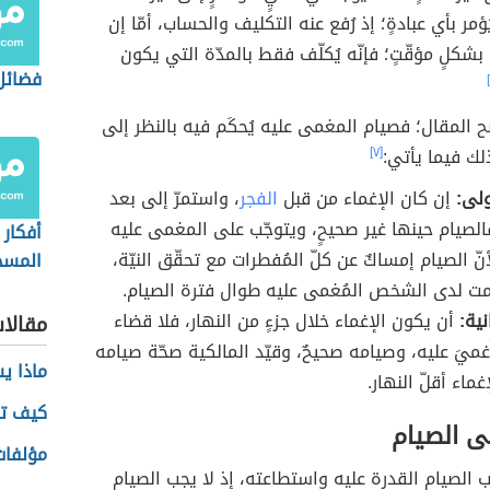
ُؤمر بأي عبادةٍ؛ إذ رُفع عنه التكليف والحساب، أمّا إن
بشكلٍ مؤقّتٍ؛ فإنّه يُكلّف فقط بالمدّة التي يكون
فضائل 
ضح المقال؛ فصيام المغمى عليه يُحكَم فيه بالنظر إلى
ذلك فيما يأتي:
[٧]
ولى:
إن كان الإغماء من قبل
الفجر
، واستمرّ إلى بعد
الصيام حينها غير صحيحٍ، ويتوجّب على المغمى عليه
أفكار 
نّ الصيام إمساكٌ عن كلّ المُفطرات مع تحقّق النيّة،
المسج
رمضان
ت لدى الشخص المُغمى عليه طوال فترة الصيام.
نية:
أن يكون الإغماء خلال جزءٍ من النهار، فلا قضاء
مقالا
ُغميَ عليه، وصيامه صحيحٌ، وقيّد المالكية صحّة صيامه
ماذا ي
غماء أقلّ النهار.
كيف تس
ى الصيام
مؤلفات
 الصيام القدرة عليه واستطاعته، إذ لا يجب الصيام