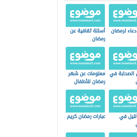
دعاء لرمضان
أسئلة ثقافية عن
رمضان
لصحابة في
معلومات عن شهر
رمضان للأطفال
لليل في
عبارات رمضان كريم