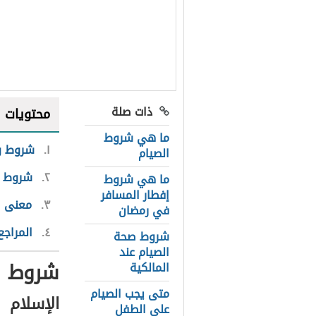
ذات صلة
محتويات
ما هي شروط
١
شروط و
الصيام
٢
شروط ص
ما هي شروط
إفطار المسافر
٣
معنى ا
في رمضان
٤
المراجع
شروط صحة
الصيام عند
شروط و
المالكية
متى يجب الصيام
الإسلام
على الطفل