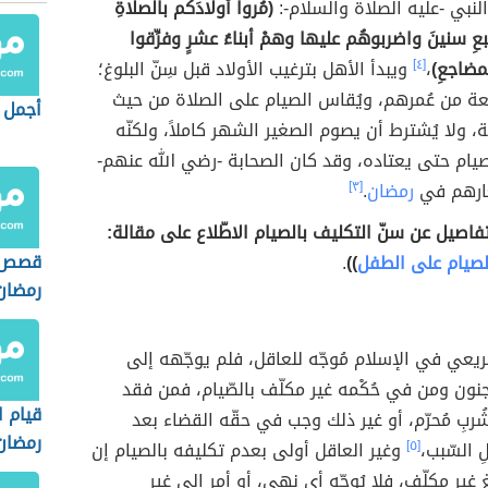
النبي -عليه الصلاة والسلام-:
(مُروا أولادَكم بالصلاةِ
عِ سنينَ واضربوهُم عليها وهمْ أبناءُ عشرٍ وفرِّقوا
مضاجعِ)
،
[٤]
ويبدأ الأهل بترغيب الأولاد قبل سِنّ البلوغ؛
عة من عُمرهم، ويُقاس الصيام على الصلاة من حيث
أجمل 
ّة، ولا يُشترط أن يصوم الصغير الشهر كاملاً، ولكنّه
صيام حتى يعتاده، وقد كان الصحابة -رضي الله عنهم-
غارهم في
رمضان
.
[٣]
تفاصيل عن سنّ التكليف بالصيام الاطّلاع على مقالة:
قصص ا
صيام على الطفل
))
.
رمضان
ريعي في الإسلام مُوجّه للعاقل، فلم يوجّهه إلى
نون ومن في حُكْمه غير مكلّف بالصّيام، فمن فقد
قيام ا
ربِ مُحرّم، أو غير ذلك وجب في حقّه القضاء بعد
رمضان
ِ السّبب،
[٥]
وغير العاقل أولى بعدم تكليفه بالصيام إن
 غير مكلّفٍ، فلا يُوجّه أي نهيٍ، أو أمرٍ إلى غير