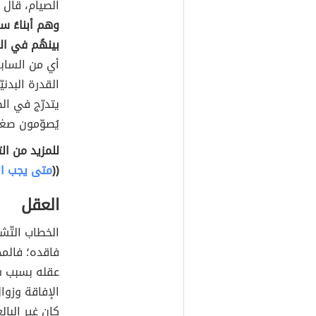
الصيام، قال 
وهم أبناءُ سب
بينهُم في ال
أي من الساب
القدرة البدني
يتدرّج في ال
يُصوّمون ص
للمزيد من ال
((
متى يجب ال
العقل
الخطاب التّش
فاقده؛ فالمج
عقله بسبب شُ
الإفاقة وزوال
كان غير البالغ