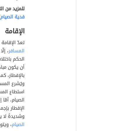
للمزيد من ال
فدية الصيام
)
الإقامة
تعدّ الإقامة 
المسافر
، إلّ
الحكم باختلا
أن يكون مباح
بالإفطار، كما
ويُشرع المسا
استطاع المسا
الصيام، أمّا
الإفطار بإجما
وشديدةً لا ي
الصيام
، ويتو