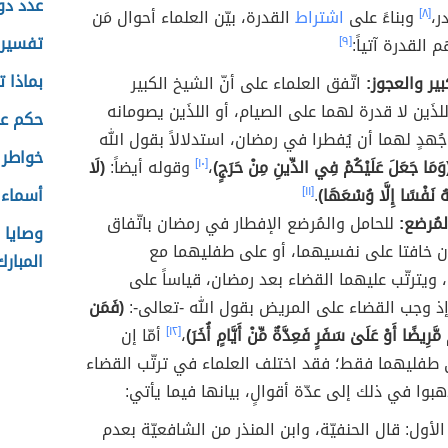
عدد دو
ر،
[٨]
وبناءً على
اشتراط
القدرة، بيّن العلماء أحوال مَن
تفسير 
القدرة آتياً:
[٩]
بماذا 
ير والعجوز:
اتّفق العلماء على أنّ الشيخ الكبير
لذَين لا قدرة لهما على الصيام، أو اللذَين يصومانه
حكم عن
ُهدٍ لهما أن يُفطرا في رمضان، استدلالاً بقول الله
خواطر 
وَمَا جَعَلَ عَلَيْكُمْ فِي الدِّينِ مِنْ حَرَجٍ)
،
[١٠]
وقوله أيضاً:
(لَا
ـهُ نَفْسًا إِلَّا وُسْعَهَا)
.
[١١]
أسماء 
لمُرضع:
للحامل والمُرضع الإفطار في رمضان باتّفاق
وصايا 
إن خافتا على نفسيهما، أو على طفليهما مع
المبارك
ويترتّب عليهما القضاء بعد رمضان، قياساً على
ذ وجب القضاء على المريض بقول الله -تعالى-:
(فَمَن
ّرِيضًا أَوْ عَلَىٰ سَفَرٍ فَعِدَّةٌ مِّنْ أَيَّامٍ أُخَرَ)
،
[١٢]
أمّا إن
 طفليهما فقط؛ فقد اختلف العلماء في ترتّب القضاء
هبوا في ذلك إلى عدّة أقوالٍ، بيانها فيما يأتي:
لأول: قال الحنفيّة، وابن المنذر من الشافعيّة بعدم