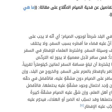
تفاصيل عن فدية الصيام الاطّلاع على مقالة: ((
ما هي
.
)
في البلد شرطاً لوجوب الصيام؛ أي أنّه لا يجب على
ا أنّ عليه قضاء ما أفطره بسبب السفر، ولا يختلف
ف وسيلة السفر، واشترط العلماء للإفطار في السفر
اً؛ فمن سافر لأجل معصيةٍ لا يجوز له الترخّص
 يُشترط أن تبلغ مسافة السفر ثمانين كيلومتراً تقريباً،
فر بالإفطار بالعزم على السفر، والخروج من البلد، وإن
فر على الصيام دون مشقّةٍ عليه، فالأفضل في حقّه
 إن وُجد احتمال وجود مشقّةٍ عليه يحتملها، فالأفضل
ع أهل العلم، وإن شقّ عليه الصيام مشقّةً كبيرةً
حتملها وقد تسبّب له الضرر أو الهلاك، فيحرُم عليه
جّب عليه الإفطار.
[١٤]