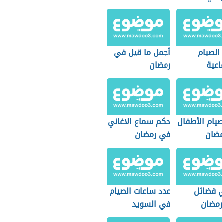
الصيام
أجمل ما قيل في
اعية
رمضان
يام الأطفال
حكم سماع الاغاني
ضان
في رمضان
 فضائل
عدد ساعات الصيام
مضان
في السويد