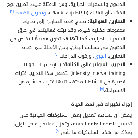
الدهون والسعرات الحرارية، ومن الأمثلة عليها تمرين لوح
الخشب أو البلانك (بالإنجليزية: Plank)،
وتمرين الضغط
.
[٢]
التمارين الهوائية:
تحتاج هذه التمارين إلى تحريك
مجموعات عضلية كبيرة، وقد ثبتت فعاليتها في حرق
السعرات الحرارية، كما أنّها قد تكون مفيدةً للتخلص من
الدهون في منطقة البطن، ومن الأمثلة على هذه
التمارين:
الجري
، وركوب الدراجات.
[٧]
التدريب المتواتر عالي الكثافة:
(بالإنجليزية: High-
intensity interval training) يتضمن هذا التدريب فترات
قصيرة من النشاط المكثف، تليها فترات مباشرة من
الاستراحة.
[٧]
إجراء تغييرات في نمط الحياة
يمكن أن يساهم تعديل بعض السلوكيات الحياتية على
تحسين الصحة العامة للجسم، وتعزيز عملية إنقاص الوزن،
ونذكر من هذه السلوكيات ما يأتي:
[٨]