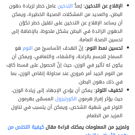
الإقلاع عن التدخين:
يُعدُّ
التدخين
عامل خطر لزيادة دهون
البطن، والعديد من المشكلات الصحية الخطيرة، ويمكن
أن يساعد الإقلاع عن التدخين على تقليل خطر تكوّن
الدهون الزائدة في البطن بشكل ملحوظ، بالإضافة إلى
تحسين الصحة العامة.
تحسين نمط النوم:
إنّ الهدفَ الأساسيَّ من
النوم
هو
السماح للجسم بالراحة، والشفاء، والتعافي، ويمكن أن
يكون له تأثير في الوزن، حيث إنَّ الحصول على قسط كافٍ
من النوم الجيد أمر ضروري عند محاولة إنقاص الوزن، بما
في ذلك دهون البطن.
تخفيف التوتر:
يمكن أن يؤدي الإجهاد إلى زيادة الوزن،
حيث يؤثر إفراز هرمون
الكورتيزول
المسمّى بهرمون
التوتر في شهية الشخص، ويمكن أن يتسبب في تناول
المزيد من الطعام.
ولمزيدٍ من المعلومات يمكنك قراءة مقال
كيفية التخلص من