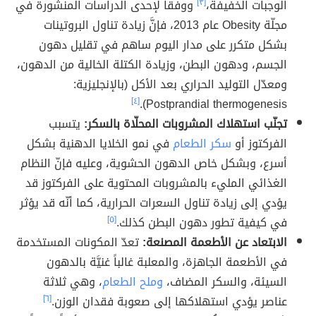
الوجبات الخفيفة،
[٣]
ووفقاً لإحدى الدراسات المنشورة في
مجلّة Obesity عام 2013، فإنَّ زيادة تناول البروتينات
بشكل متكرر على مدار اليوم ساهم في تقليل دهون
الجسم، ودهون البطن، وزيادة الكتلة الخالية من الدهون،
ومعدّل التوليد الحراري بعد الأكل (بالإنجليزية:
[٤]
Postprandial thermogenesis).
تجنّب استهلاك المشروبات المحلّاة بالسكر:
يتسبب
الفركتوز أو
سكر الطعام
في نمو الخلايا الدهنية بشكل
أسرع، وبشكل خاص الدهون الحشوية، وعليه فإنّ النظام
الغذائي المليء بالمشروبات المحتوية على الفركتوز قد
يؤدي إلى زيادة تناول السعرات الحرارية، كما أنّه قد يؤثر
في كيفية تطور دهون البطن كذلك.
[٥]
الابتعاد عن الأطعمة المصنعة:
تعدّ المكونات المستخدمة
في الأطعمة الجاهزة، والمعلبة غالباً غنيَّة بالدهون
السيئة، والسكر المضاف،
وملح الطعام
، وهي ثلاثة
عناصر يؤدي استهلاكها إلى صعوبة فقدان الوزن.
[٦]