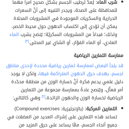
شرب الماء:
يُعدُّ ترطيب الجسم بشكل صحيح أمراً مهماً
للمحافظة على الصحة، ويجدر التنبيه إلى أنَّ السعرات
الحرارية والسكريات الموجودة في المشروبات المحلاة
يمكن أن تؤدي إلى اكتساب الدهون حول محيط الخصر،
ولذلك؛ فبدلاً من المشروبات السكريّة؛ يُنصَح بشرب
الماء
العادي، أو الماء الفوّار، أو الشاي غير المحلى.
[٣]
ممارسة التمارين الرياضية
قد يلجأ البعض لممارسة تمارين رياضية محددة لإحدى مناطق
لجسم، بهدف حرق الدهون المتراكمة فيها
، ولكن لا يوجد
دليل علمي يدعم فكرة أنَّ خسارة الوزن من منطقة محدّدة
أمر فعاّل، ويُنصح عادةً بممارسة مجموعة من التمارين
الرياضية لخسارة الوزن والدهون الزائدة،
[٢]
وهي كالتالي:
التمارين المركبة:
(بالإنجليزية: Compound exercises)
تساعد هذه التمارين على إشراك العديد من العضلات في
جميع أنحاء الجسم، ممَّا يساعد على حرق المزيد من