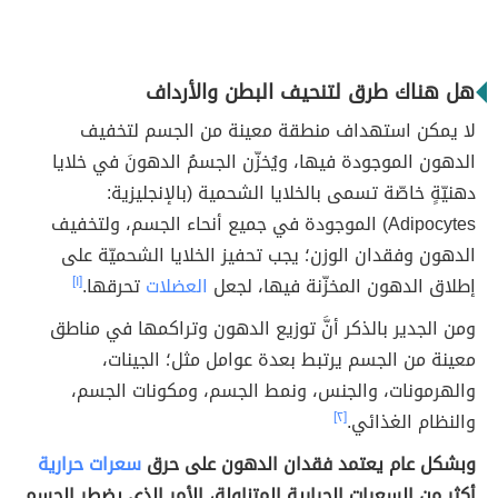
هل هناك طرق لتنحيف البطن والأرداف
لا يمكن استهداف منطقة معينة من الجسم لتخفيف
الدهون الموجودة فيها، ويُخزّن الجسمُ الدهونَ في خلايا
دهنيّةٍ خاصّة تسمى بالخلايا الشحمية (بالإنجليزية:
Adipocytes) الموجودة في جميع أنحاء الجسم، ولتخفيف
الدهون وفقدان الوزن؛ يجب تحفيز الخلايا الشحميّة على
إطلاق الدهون المخزّنة فيها، لجعل
العضلات
تحرقها.
[١]
ومن الجدير بالذكر أنَّ توزيع الدهون وتراكمها في مناطق
معينة من الجسم يرتبط بعدة عوامل مثل؛ الجينات،
والهرمونات، والجنس، ونمط الجسم، ومكونات الجسم،
والنظام الغذائي.
[٢]
وبشكل عام يعتمد فقدان الدهون على حرق
سعرات حرارية
أكثر من السعرات الحرارية المتناولة، الأمر الذي يضطر الجسم