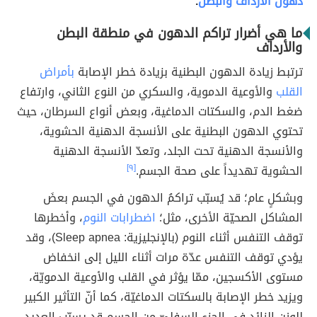
دهون الأرداف والبطن
.
ما هي أضرار تراكم الدهون في منطقة البطن
والأرداف
ترتبط زيادة الدهون البطنية بزيادة خطر الإصابة
بأمراض
القلب
والأوعية الدموية، والسكري من النوع الثاني، وارتفاع
ضغط الدم، والسكتات الدماغية، وبعض أنواع السرطان، حيث
تحتوي الدهون البطنية على الأنسجة الدهنية الحشوية،
والأنسجة الدهنية تحت الجلد، وتعدّ الأنسجة الدهنية
الحشوية تهديداً على صحة الجسم.
[٩]
وبشكلٍ عام؛ قد يُسبّب تراكمُ الدهون في الجسم بعضَ
المشاكل الصحيّة الأخرى، مثل؛
اضطرابات النوم
، وأخطرها
توقف التنفس أثناء النوم (بالإنجليزية: Sleep apnea)، وقد
يؤدي توقف التنفس عدّة مرات أثناء الليل إلى انخفاض
مستوى الأكسجين، ممّا يؤثر في القلب والأوعية الدمويّة،
ويزيد خطر الإصابة بالسكتات الدماغيّة، كما أنّ التأثير الكبير
للوزن الزائد في الجزء السفليّ من الجسم قد يسبّب العديد