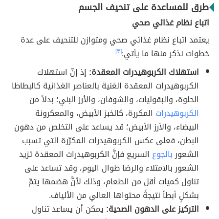
طرق للمساعدة على تنحيف الجسم
اتباع نظام غذائي صحي
يعتمد اتباع نظام غذائي صحي ومتوازن للتنحيف على عدة
خطوات نذكر منها ما يأتي:
[٣]
استهلاك الكربوهيدرات المعقدة:
إذ إنّ استهلاك
الكربوهيدرات المعقدة الغنية بالعناصر الغذائية كالبطاطا
الحلوة، والبقوليات، والشوفان، والأرز البني؛ بدلاً من
الكربوهيدرات
المكررة، كالخبز الأبيض، والمعكرونة
البيضاء، والأرز الأبيض؛ قد يساعد على التخلص من دهون
البطن، فعلى عكس الكربوهيدرات المكرّرة التي تسبب
الشعور
بالجوع
السريع فإنَّ الكربوهيدرات المعقدة تزيد
الشعور بالامتلاء والرضا طوال اليوم، وقد تساعد على
تناول كميات أقل من الطعام، وذلك لأنَّ هضمها يتمّ
بشكلٍ أبطأ نتيجةً محتواها العالي من الألياف.
التركيز على الدهون الصحية:
يمكن أن يساعد تناول