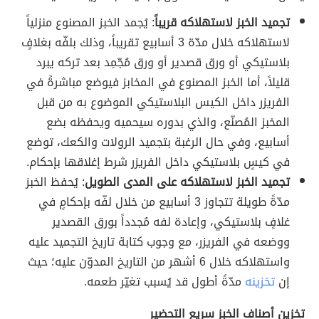
تجميد الخبز لاستهلاكه قريباً
: يُجمد الخبز المصنوع منزلياً
لاستهلاكه خلال مدّة 3 أسابيع تقريباً، وذلك بلفّه بغلافٍ
بلاستيكي أو ورق قصدير أو ورق مُجّمِد بعد تركه يبرد
قليلاً، أما الخبز المصنوع في المخابز فيوضع مباشرةً في
الفريزر داخل الكيس البلاستيكي الموضوع به من قبل
المخبز المُصنّع، والذي بدوره سيحميه ويحفظه بضع
أسابيع، وفي حال الرغبة بتجميد الرولات والكعك، توضع
في كيسٍ بلاستيكي داخل الفريزر شرط إغلاقها بإحكام.
تجميد الخبز لاستهلاكه على المدى الطويل
: يُحفظ الخبز
مدّةً طويلة تتجاوز 3 أسابيع من خلال لفّه بإحكامٍ في
غلافٍ بلاستيكي، وإعادة لفه مُجدداً بورق القصدير
ووضعه في الفريزر، مع وجوب كتابة تاريخ التجميد عليه
واستهلاكه خلال 6 أشهر من التاريخ المدوّن عليه؛ حيث
إن
تخزينه
مدّةً أطول قد يُسبب تغيّر طعمه.
تخزين أصناف الخبز سريع التحضير