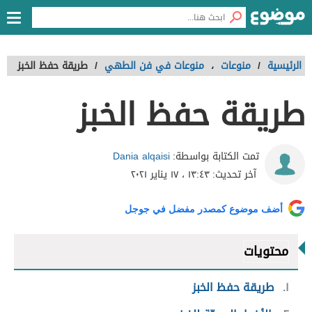
الرئيسية
/
منوعات
،
منوعات في فن الطهي
/
طريقة حفظ الخبز
طريقة حفظ الخبز
Dania alqaisi
تمت الكتابة بواسطة:
آخر تحديث:
١٣:٤٣ ، ١٧ يناير ٢٠٢١
أضف موضوع كمصدر مفضل في جوجل
محتويات
١
طريقة حفظ الخبز