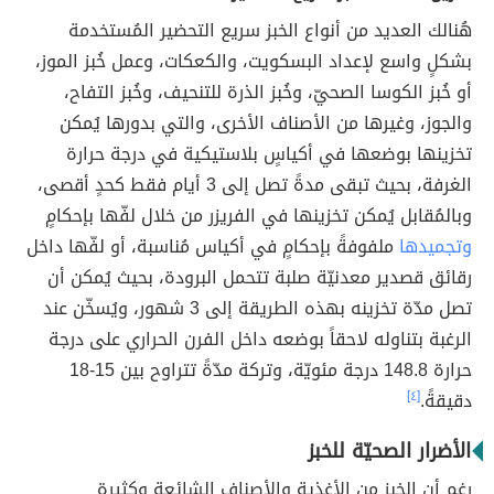
هُنالك العديد من أنواع الخبز سريع التحضير المُستخدمة
بشكلٍ واسع لإعداد البسكويت، والكعكات، وعمل خُبز الموز،
أو خُبز الكوسا الصحيّ، وخُبز الذرة للتنحيف، وخُبز التفاح،
والجوز، وغيرها من الأصناف الأخرى، والتي بدورها يُمكن
تخزينها بوضعها في أكياسٍ بلاستيكية في درجة حرارة
الغرفة، بحيث تبقى مدةً تصل إلى 3 أيام فقط كحدٍ أقصى،
وبالمُقابل يُمكن تخزينها في الفريزر من خلال لفّها بإحكامٍ
وتجميدها
ملفوفةً بإحكامٍ في أكياس مُناسبة، أو لفّها داخل
رقائق قصدير معدنيّة صلبة تتحمل البرودة، بحيث يُمكن أن
تصل مدّة تخزينه بهذه الطريقة إلى 3 شهور، ويُسخّن عند
الرغبة بتناوله لاحقاً بوضعه داخل الفرن الحراري على درجة
حرارة 148.8 درجة مئويّة، وتركة مدّةً تتراوح بين 15-18
دقيقةً.
[٤]
الأضرار الصحيّة للخبز
رغم أن الخبز من الأغذية والأصناف الشائعة وكثيرة