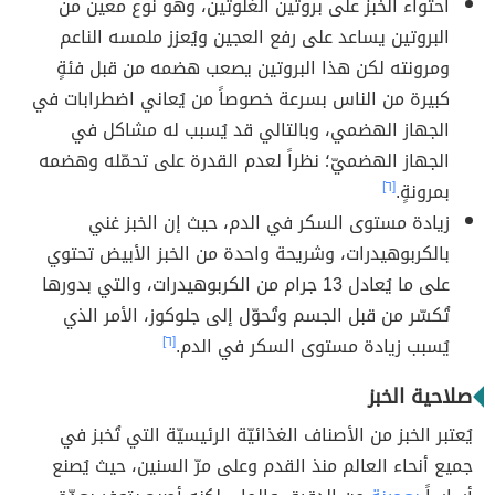
احتواء الخبز على بروتين الغلوتين، وهو نوع معين من
البروتين يساعد على رفع العجين ويُعزز ملمسه الناعم
ومرونته لكن هذا البروتين يصعب هضمه من قبل فئةٍ
كبيرة من الناس بسرعة خصوصاً من يُعاني اضطرابات في
الجهاز الهضمي، وبالتالي قد يُسبب له مشاكل في
الجهاز الهضميّ؛ نظراً لعدم القدرة على تحمّله وهضمه
بمرونةٍ.
[٦]
زيادة مستوى السكر في الدم، حيث إن الخبز غني
بالكربوهيدرات، وشريحة واحدة من الخبز الأبيض تحتوي
على ما يُعادل 13 جرام من الكربوهيدرات، والتي بدورها
تُكسّر من قبل الجسم وتُحوّل إلى جلوكوز، الأمر الذي
يُسبب زيادة مستوى السكر في الدم.
[٦]
صلاحية الخبز
يُعتبر الخبز من الأصناف الغذائيّة الرئيسيّة التي تُخبز في
جميع أنحاء العالم منذ القدم وعلى مرّ السنين، حيث يُصنع