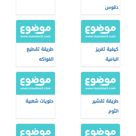
دقوس
كيفية تفريز
طريقة تقطيع
البامية
الفواكه
طريقة تقشير
حلويات شعبية
الثوم