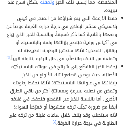
المنخفضة، مما يُسبب تلف الخبز
وتعفّنه
بشكلٍ أسرع عند
تبريده.
حفظ الأرغفة التي يتم شراؤها من المتجر في كيسٍ
بلاستيكي محكم الإغلاق في درجة حرارة الغرفة عوضاً عن
وضعها بالثلاجة كما ذكر مُسبقاً، وبالنسبة للخبز الذي يُباع
في أكياس ورقية فيُنصح بإزالتها ولفه بالبلاستيك أو
برقائق القصدير؛ لأنها ستحتجز الرطوبة الطبيعيّة له
وتمنعه من التلف والتصلّب في حال الرغبة بتناوله قريباً.
[٢]
يُحفظ الخبز المُقطّع إلى شرائح في عبواته البلاستيكيّة
الأصليّة، حيث يوصي مُصنعوا تلك الأنواع من الخبز
بإبقائها في عبواتها البلاستيكيّة؛ لأنها تحفظ رطوبته
وتمكن من تصلبه بسرعةٍ وبفعاليّةٍ أكثر من باقي الطرق
الأخرى، أما بالنسبة للخبز عير المُقطع فيُحفظ في غلافه
أيضاً مع ضرورة تجنّب تركه مكشوفاً أو مُعرّضاً للهواء؛
لأنه سيتصلب وقد يتلف خلال ساعات قليلة من تركه على
الطاولة في درجة حرارة الغرفة.
[٢]