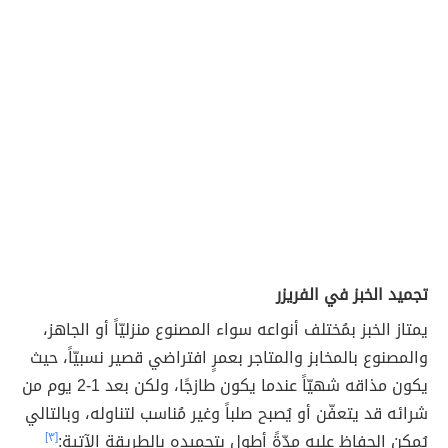
تجميد الخبز في الفريزر
يمتاز الخبز بمُختلف أنواعه سواء المصنوع منزليّاً أو الجاهز،
والمصنوع بالمخابز والمتاجر بعمرٍ افتراضي قصير نسبيّاً، حيث
يكون مذاقه شهيّاً عندما يكون طازجًا، ولكن بعد 1-2 يوم من
شرائه قد يتعفّن أو يُصبح صلباً وغير مُناسب لتناوله، وبالتالي
يُمكن الحفاظ عليه مدّةً أطول بتجميده بالطريقة الآتية:
[٣]