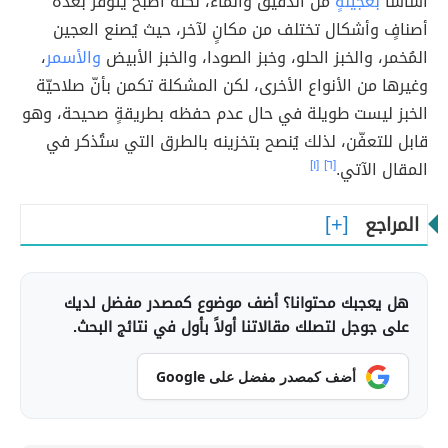
أساساً
بعجينةٍ
من الدقيق والماء، لكنه أصبح يتوفر بعدّة
أصنافٍ وأشكال تختلف من مكانٍ لآخر، حيث يُصنع العجين
المُخمر، والخبز الحلو، وخبز الصودا، والخبز الأبيض
والأسمر
،
وغيرها من الأنواع الأخرى، لكن المشكلة تكمن بأنّ صلاحيّة
الخبز ليست طويلة في حال عدم حفظه بطريقةٍ صحيحة، وهو
قابل للتعفّن، لذلك يُنصح بتخزينه بالطرق التي ستُذكر في
المقال الآتي.
[٦]
[١]
المراجع
هل يعجبك محتوانا؟ أضف موضوع كمصدر مفضل لديك
على جوجل لتصلك مقالاتنا أولاً بأول في نتائج البحث.
أضف كمصدر مفضل على Google