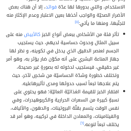
الاستخدام، والتي بدورها لها عدّة
فوائد
، إلا أن هناك بعض
الأضرار الصحيّة والواجب أخذها بعين الاعتبار وعدم الإكثار منه
لتجنّبها، ومنها ما يأتي:
[٥]
تأثر فئة من الأشخاص ببعض أنواع الخبز
كالأبيض
منه على
سبيل المثال وحدوث حساسية لديهم، حيث يستجيب
الجسم لعنصر الدقيق الذي يدخل في تكوينه، و نظر لها
جهاز المناعة البشري على أنه مكوّن ضار يؤثر به، وهو أمر
غير حقيقي، فيستجيب لدخوله له بصورةٍ غير صحيحة،
وتختلف خطورة وشدّة الحساسيّة من شخصٍ لآخر، حيث
يتم علاجها تبعاً لسبب حدوثها ومدى تأثيرهاعليه.
افتقار الخبز للقيمة الغذائيّة العاليّة؛ فهو يحتوي على
نسبةٍ كبيرة من السعرات الحرارية والكربوهيدرات، وفي
نفس الوقت يتسم بقلّة البروتينات، والدهون، والألياف،
والفيتامينات، والمعادن الداخلة في تركيبه، وهو أمر قد
يختلف تبعاً لنوعه.
[٦]