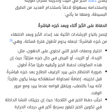
يُمكن
حفظ
الخبز في البيت وتخزينه لفتراتٍ طويلة
واستخدامه بسهولةٍ لاحقاً باستخدام العديد من الطرق
البسيطة، ومنها ما يأتي:
الحفاظ على الخُبز أثناء وبعد خَبزه مُباشرةً
يُنصح باتباع الإرشادات الآتية عند إعداد الخُبز وبعد الانتهاء
من خَبزه مُباشرةً؛ لجعله يدوم لأطول فترةٍ مُمكنة، وهي:
[١]
اختيار وصفات الخبز التي تحتوي على الدهون، مثل:
الزبدة، أو الزيت، أو البيض في حال خبزه منزليّاً؛ حيث إن
هذه المكونات تحفظ الخبز وتُبقيه طريًا مدّةً أطول.
ضرورة الانتظار حتى يبرد الرغيف الطازج بعد خبزه مُباشرةً
قبل تخزينه، إضافةً لمحاولة استهلاكه بينما يكون طازجاً؛
لأنه يبدأ بالتصلب، ويتغيّر قوامه عندما يبرد ومع مرور
الوقت.
تجنّب حفظ الخبز في الثلاجة؛ حيث إن جزيئات النشا الداخلة
في تكوين الخبز تتبلور بسرعةٍ أكبر في درجات الحرارة