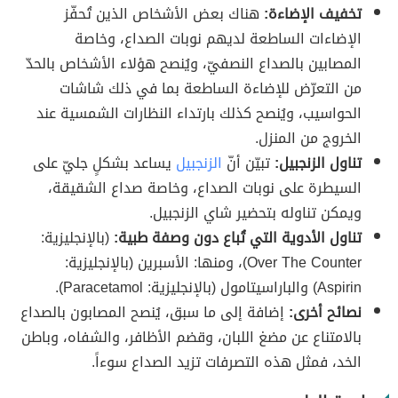
تخفيف الإضاءة:
هناك بعض الأشخاص الذين تُحفّز
الإضاءات الساطعة لديهم نوبات الصداع، وخاصة
المصابين بالصداع النصفيّ، ويُنصح هؤلاء الأشخاص بالحدّ
من التعرّض للإضاءة الساطعة بما في ذلك شاشات
الحواسيب، ويُنصح كذلك بارتداء النظارات الشمسية عند
الخروج من المنزل.
تناول الزنجبيل:
تبيّن أنّ
الزنجبيل
يساعد بشكلٍ جليّ على
السيطرة على نوبات الصداع، وخاصة صداع الشقيقة،
ويمكن تناوله بتحضير شاي الزنجبيل.
تناول الأدوية التي تُباع دون وصفة طبية:
(بالإنجليزية:
Over The Counter)، ومنها: الأسبرين (بالإنجليزية:
Aspirin) والباراسيتامول (بالإنجليزية: Paracetamol).
نصائح أخرى:
إضافة إلى ما سبق، يُنصح المصابون بالصداع
بالامتناع عن مضغ اللبان، وقضم الأظافر، والشفاه، وباطن
الخد، فمثل هذه التصرفات تزيد الصداع سوءاً.