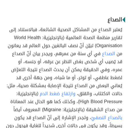
الصداع
يُعتبر الصداع من المشاكل الصحية الشائعة، فبالاستناد إلى
تقارير منظمة الصحة العالمية (بالإنجليزية: World Health
Organisation) تبيّن أنّ نصف البالغين حول العالم قد يعانون
من
الصداع
في أي سنة من عمرهم، ويجدر بيان أنّ الصداع
قد يُصيب أي شخص بغض النظر عن عرقه، أو جنسه، أو
عمره، وفي الحقيقة يمكن أن يحدث الصداع نتيجة التعرّض
لضغط عاطفي، أو توتر، أو ما شباه، ومن جهة أخرى قد
يُعاني البعض من الصداع نتيجة الإصابة بمشكلة صحية، مثل:
حالات الاكتئاب، والقلق،
وارتفاع ضغط الدم
(بالإنجليزية:
High Blood Pressure)، وكذلك كما هو الحال عند المعاناة
من صداع الشقيقة (بالإنجليزية: Migraine) المعروف أيضاً
بالصداع النصفيّ
، وتجدر الإشارة إلى أنّ الصداع قد يكون
بسيطاً، وقد يكون في حالات أخرى شديداً للغاية فيحول دون