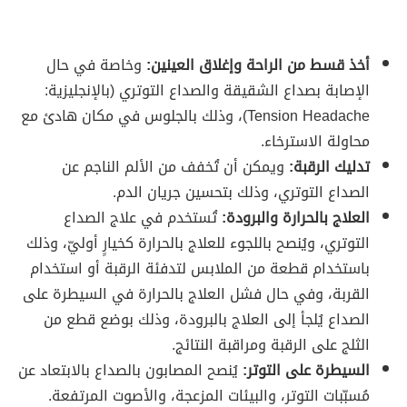
أخذ قسط من الراحة وإغلاق العينين:
وخاصة في حال
الإصابة بصداع الشقيقة والصداع التوتري (بالإنجليزية:
Tension Headache)، وذلك بالجلوس في مكان هادئ مع
محاولة الاسترخاء.
تدليك الرقبة:
ويمكن أن تُخفف من الألم الناجم عن
الصداع التوتري، وذلك بتحسين جريان الدم.
العلاج بالحرارة والبرودة:
تُستخدم في علاج الصداع
التوتري، ويُنصح باللجوء للعلاج بالحرارة كخيارٍ أوليّ، وذلك
باستخدام قطعة من الملابس لتدفئة الرقبة أو استخدام
القربة، وفي حال فشل العلاج بالحرارة في السيطرة على
الصداع يُلجأ إلى العلاج بالبرودة، وذلك بوضع قطع من
الثلج على الرقبة ومراقبة النتائج.
السيطرة على التوتر:
يُنصح المصابون بالصداع بالابتعاد عن
مُسبّبات التوتر، والبيئات المزعجة، والأصوت المرتفعة.