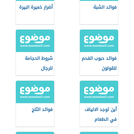
فوائد الشبة
أضرار خميرة البيرة
فوائد حبوب الفحم
شروط الحجامة
للقولون
للرجال
أين توجد الالياف
فوائد الثلج
في الطعام