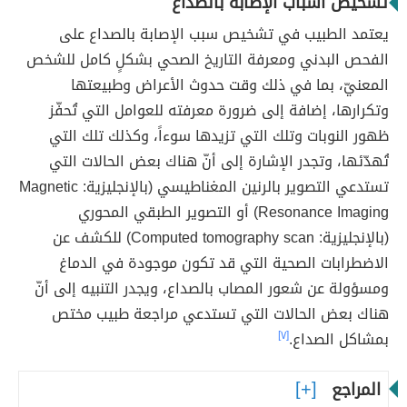
تشخيص أسباب الإصابة بالصداع
يعتمد الطبيب في تشخيص سبب الإصابة بالصداع على
الفحص البدني ومعرفة التاريخ الصحي بشكلٍ كامل للشخص
المعنيّ، بما في ذلك وقت حدوث الأعراض وطبيعتها
وتكرارها، إضافة إلى ضرورة معرفته للعوامل التي تُحفّز
ظهور النوبات وتلك التي تزيدها سوءاً، وكذلك تلك التي
تُهدّئها، وتجدر الإشارة إلى أنّ هناك بعض الحالات التي
تستدعي التصوير بالرنين المغناطيسي (بالإنجليزية: Magnetic
Resonance Imaging) أو التصوير الطبقي المحوري
(بالإنجليزية: Computed tomography scan) للكشف عن
الاضطرابات الصحية التي قد تكون موجودة في الدماغ
ومسؤولة عن شعور المصاب بالصداع، ويجدر التنبيه إلى أنّ
هناك بعض الحالات التي تستدعي مراجعة طبيب مختص
بمشاكل الصداع.
[٧]
المراجع