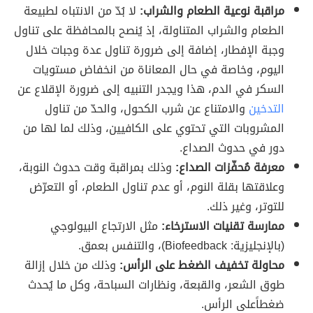
مراقبة نوعية الطعام والشراب:
لا بُدّ من الانتباه لطبيعة
الطعام والشراب المتناولة، إذ يُنصح بالمحافظة على تناول
وجبة الإفطار، إضافة إلى ضرورة تناول عدة وجبات خلال
اليوم، وخاصة في حال المعاناة من انخفاض مستويات
السكر في الدم، هذا ويجدر التنبيه إلى ضرورة الإقلاع عن
التدخين
والامتناع عن شرب الكحول، والحدّ من تناول
المشروبات التي تحتوي على الكافيين، وذلك لما لها من
دور في حدوث الصداع.
معرفة مُحفّزات الصداع:
وذلك بمراقبة وقت حدوث النوبة،
وعلاقتها بقلة النوم، أو عدم تناول الطعام، أو التعرّض
للتوتر، وغير ذلك.
ممارسة تقنيات الاسترخاء:
مثل الارتجاع البيولوجي
(بالإنجليزية: Biofeedback)، والتنفس بعمق.
محاولة تخفيف الضغط على الرأس:
وذلك من خلال إزالة
طوق الشعر، والقبعة، ونظارات السباحة، وكل ما يُحدث
ضغطاًعلى الرأس.