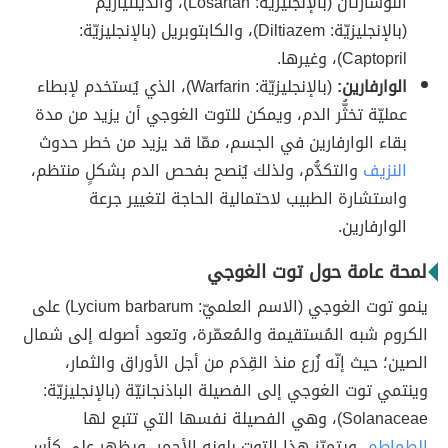
اللوسارتان (بالإنجليزيّة: Losartan)، والديلتيازيم
(بالإنجليزيّة: Diltiazem)، والكابتوبريل (بالإنجليزيّة:
Captopril)، وغيرها.
الوارفارين:
(بالإنجليزيّة: Warfarin)، الذي يُستخدم لإبطاء
عمليّة تخثُّر الدم، ويمكن للتوت الغوجي أن يزيد من مدة
بقاء الوارفارين في الجسم، ممّا قد يزيد من خطر حدوث
النزيف
والتكدُّم، ولذلك يُنصح بفحص الدم بشكلٍ منتظم،
واستشارة الطبيب لاحتمالية الحاجة لتغيير جرعة
الوارفارين.
لمحة عامة حول توت الغوجي
ينمو توت الغوجي (الاسم العلميّ: Lycium barbarum) على
الكروم شبه المُستقيمة والمُعمّرة، وتعود أصوله إلى شمال
الصين؛ حيث إنّه زُرع منذ القِدَم من أجل الأوراق والثمار،
وينتمي توت الغوجي إلى الفصيلة الباذنجانيّة (بالإنجليزيّة:
Solanaceae)، وهي الفصيلة نفسها التي تتبع لها
الطماطم
، ويتميّز هذا التوت بلونه الأحمر، ويظهر على كأس