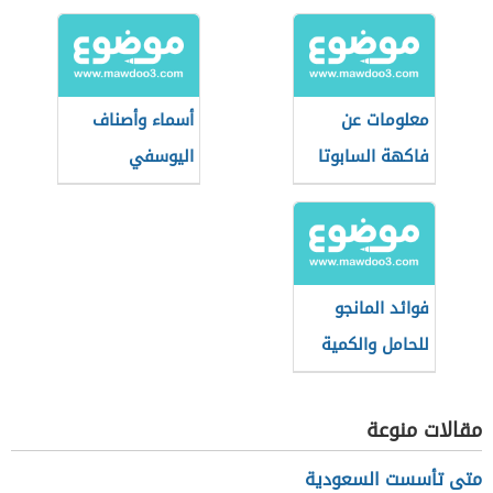
معلومات عن
أسماء وأصناف
فاكهة السابوتا
اليوسفي
فوائد المانجو
للحامل والكمية
المسموح بها
مقالات منوعة
متى تأسست السعودية