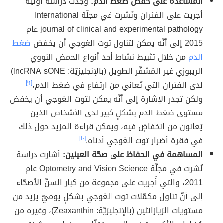
المساعدة على خفض ضغط الدم:
وجدت دراسة أولية
أجريت على الفئران ونُشرت في مجلّة International
journal of clinical and experimental pathology عام
2015 إلى أنّه يمكن لتناول توت الغوجي أن يخفض
ضغط
الدم
من خلال تثبيط نشاط أحد أنواع الحمض النووي
الريبوزي غير المُشفّر الطويل (بالإنجليزيّة: lncRNA sONE)
لدى الفئران التي تُعاني من ارتفاع في ضغط الدم،
[٩]
ولكن تجدر الإشارة إلى أنّه يمكن لتوت الغوجي أن يخفض
مستوى ضغط الدم بشكلٍ كبير لدى الأشخاص الذين
يُعانون من انخفاضٍ فيه، ويمكن قراءة المزيد حول ذلك
في فقرة أضرار توت الغوجي أدناه.
[١٠]
المساهمة في الحفاظ على صحّة العينين:
أشارت دراسة
نُشرت في مجلّة Optometry and Vision Science عام
2011، والتي أُجريت على مجموعة من كبار السنّ الأصحّاء
إلى أنّ تناول مكمّلات توت الغوجي بشكلٍ يوميّ يزيد من
مستويات الزيازانثين (بالإنجليزيّة: Zeaxanthin)، وغيره من