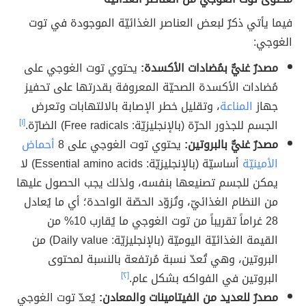
فيما يأتي ذكرٌ لبعض العناصر الغذائيّة الموجودة في توت
الغوجي:
مصدرٌ غنيٌّ بمُضادات الأكسدة:
يحتوي توت الغوجي على
مُضادات الأكسدة الصحيّة المعروفة بقدرتها على تحفيز
جهاز
المناعة
، وتقليل خطر الإصابة بالالتهابات وتعرض
الجسم للجذور الحرّة (بالإنجليزيّة: Free radicals) الضارّة.
[١]
مصدرٌ غنيٌّ بالبروتين:
يحتوي توت الغوجي على 8
أحماض
الأمينيّة
أساسيّة (بالإنجليزيّة: Essential amino acids) لا
يمكن للجسم تصنيعها بنفسه، ولذلك يجب الحصول عليها
من النظام الغذائيّ، وتُزوّد الحصّة الواحدة؛ أي ما يُعادل
28 غراماً تقريباً من توت الغوجي ما يُقارب 10% من
القيمة الغذائيّة اليوميّة (بالإنجليزيّة: Daily value) من
البروتين، وهي تُعدّ نسبة مُرتفعة بالنسبة لمحتوى
البروتين في الفواكه بشكل عام.
[٢]
مصدرٌ للعديد من الفيتامينات والمعادن:
يُعدّ توت الغوجي