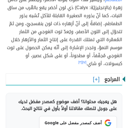
زهرة (بالإنجليزيّة: Calyx) ذي لون أخضر يقع بالقُرب من ساق
النبات، كما أنّ بذوره الصغيرة القابلة للأكل تُشبه بذور
الطماطم، إضافةً إلى أنّ أزهاره ذات لون بنفسجيّ، ومن ثمّ
تتحوّل إلى اللون الأصفر، ويُعدّ توت الغوجي من الثمار
المُعمّرة التي تمتلك القدرة على إنتاج الثمار والأزهار خلال
موسم النموّ، وتجدر الإشارة إلى أنّه يمكن الحصول على توت
الغوجي مُجفّفاً، أو مطحوناً، أو على شكل عصير، أو
كبسولات، أو شاي.
[١٧]
[٣]
المراجع
هل يعجبك محتوانا؟ أضف موضوع كمصدر مفضل لديك
على جوجل لتصلك مقالاتنا أولاً بأول في نتائج البحث.
أضف كمصدر مفضل على Google