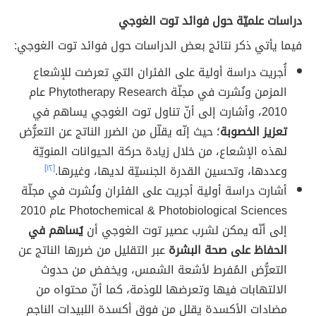
دراسات علميّة حول فوائد توت الغوجي
فيما يأتي ذكر نتائج بعض الدراسات حول فوائد توت الغوجي:
أُجريت دراسة أولية على الفئران التي تعرضت للإشعاع
المزمن ونُشرت في مجلّة Phytotherapy Research عام
2010، وأشارت إلى أنّ تناول توت الغوجي يساهم في
تعزيز الخصوبة
؛ حيث إنّه يقلّل من الضرر الناتج عن التعرُّض
لهذه الإشعاع، من خلال زيادة حركة الحيوانات المنويّة
وعددها، وتحسين القدرة الجنسيّة لديها، وغيرها.
[١٢]
أشارت دراسة أولية أجريت على الفئران ونُشرت في مجلّة
Photochemical & Photobiological Sciences عام 2010
إلى أنّه يمكن لشرب عصير توت الغوجي أن
يُساهم في
الحفاظ على صحة البشرة
عبر التقليل من ضررها الناتج عن
التعرُّض المُفرط لأشعة الشمس، ويخفض من حدوث
الالتهابات فيها وتعرضها للوذمة، كما أنّ محتواه من
مضادات الأكسدة يقلل من فوق أكسدة اللبيدات الناجم