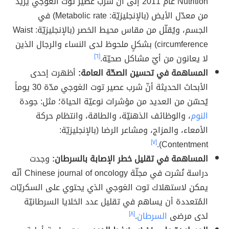
Nutrition عام 2011 إلى أنّ شرب عصير توت الغوجي يزيد
من معدّل الأيض (بالإنجليزيّة: Metabolic rate) في
الجسم، ويُقلّل من مقاس محيط الخصر (بالإنجليزيّة: Waist
circumference) بشكلٍ ملحوظ لدى النساء والرجال الذين
لا يعانون من أيّ مشاكل صحيّة.
[٦]
المساهمة في تحسين الصحّة العامة:
أظهرت إحدى
الأبحاث الحديثة أنّ شرب عصير توت الغوجي مدّة 30 يوماً
يُحسّن من العديد من مؤشرات نوعيّة الحياة؛ مثل: جودة
النوم
، والوظائف الذهنيّة، والطاقة، وانتظام حركة
الأمعاء، والمزاج، ومشاعر الرضا (بالإنجليزيّة:
[٧]
Contentment).
المساهمة في تقليل خطر الإصابة بالسرطان:
وجدت
دراسة نُشرت في مجلّة Chinese journal of oncology أنّه
يمكن لاستهلاك توت الغوجي الذي يحتوي على السكريّات
المُتعددة أن يساهم في تقليل عدد الخلايا السرطانيّة
لدى مرضى
السرطان
.
[٨]