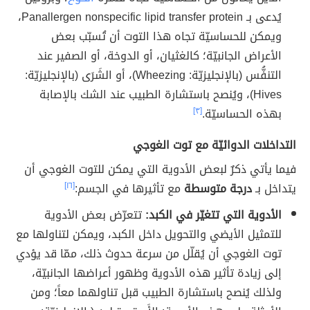
يُدعى بـ Panallergen nonspecific lipid transfer protein،
ويمكن للحساسيّة تجاه هذا التوت أن تُسبّب بعض
الأعراض الجانبيّة؛ كالغثيان، أو الدوخة، أو الصفير عند
التنفُّس (بالإنجليزيّة: Wheezing)، أو الشَرَى (بالإنجليزيّة:
Hives)، ويُنصح باستشارة الطبيب عند الشك بالإصابة
بهذه الحساسيّة.
[٣]
التداخلات الدوائيّة مع توت الغوجي
فيما يأتي ذكرٌ لبعض الأدوية التي يمكن للتوت الغوجي أن
يتداخل بـ
درجة متوسطة
مع تأثيرها في الجسم:
[١٦]
الأدوية التي تتغيّر في الكبد:
تتعرّض بعض الأدوية
للتمثيل الأيضي والتحويل داخل الكبد، ويمكن لتناولها مع
توت الغوجي أن يُقلّل من سرعة حدوث ذلك، ممّا قد يؤدي
إلى زيادة تأثير هذه الأدوية وظهور أعراضها الجانبيّة،
ولذلك يُنصح باستشارة الطبيب قبل تناولهما معاً؛ ومن