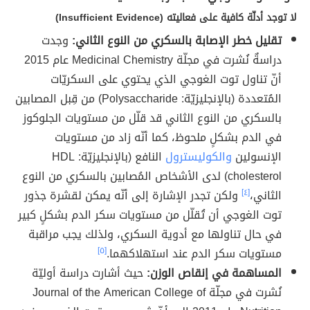
لا توجد أدلّة كافية على فعاليته (Insufficient Evidence)
تقليل خطر الإصابة بالسكري من النوع الثاني:
وجدت
دراسةٌ نُشرت في مجلّة Medicinal Chemistry عام 2015
أنّ تناول توت الغوجي الذي يحتوي على السكريّات
المُتعددة (بالإنجليزيّة: Polysaccharide) من قِبل المصابين
بالسكري من النوع الثاني قد قلّل من مستويات الجلوكوز
في الدم بشكلٍ ملحوظ، كما أنّه زاد من مستويات
الإنسولين
والكوليسترول
النافع (بالإنجليزيّة: HDL
cholesterol) لدى الأشخاص المُصابين بالسكري من النوع
الثاني،
[٤]
ولكن تجدر الإشارة إلى أنّه يمكن لقشرة جذور
توت الغوجي أن تُقلّل من مستويات سكر الدم بشكلٍ كبير
في حال تناولها مع أدوية السكري، ولذلك يجب مراقبة
مستويات سكر الدم عند استهلاكهما.
[٥]
المساهمة في إنقاص الوزن:
حيث أشارت دراسة أوليّة
نُشرت في مجلّة Journal of the American College of