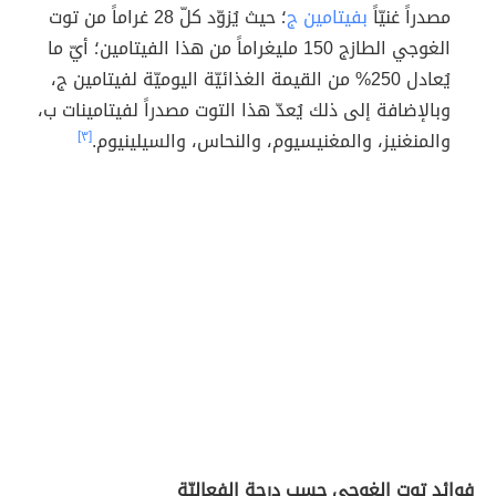
مصدراً غنيّاً
بفيتامين ج
؛ حيث يُزوّد كلّ 28 غراماً من توت
الغوجي الطازج 150 مليغراماً من هذا الفيتامين؛ أيّ ما
يُعادل 250% من القيمة الغذائيّة اليوميّة لفيتامين ج،
وبالإضافة إلى ذلك يُعدّ هذا التوت مصدراً لفيتامينات ب،
والمنغنيز، والمغنيسيوم، والنحاس، والسيلينيوم.
[٣]
فوائد توت الغوجي حسب درجة الفعاليّة