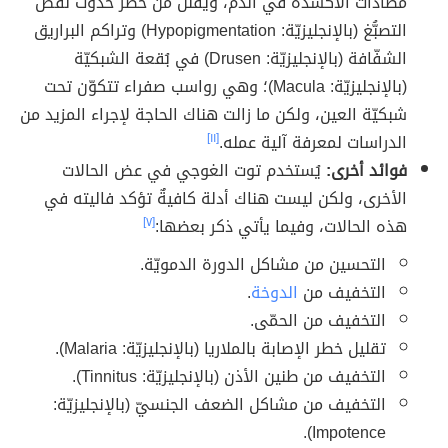
مُضادات الأكسدة في الدم، ويُقلّل من خطر حدوث نقص
التصبُّغ (بالإنجليزيّة: Hypopigmentation) وتراكم البراريق
الشفّافة (بالإنجليزيّة: Drusen) في بُقعة الشبكيّة
(بالإنجليزيّة: Macula)؛ وهي رواسب صفراء تتكوّن تحت
شبكيّة العين، ولكن ما زالت هناك الحاجة لإجراء المزيد من
الدراسات لمعرفة آلية عمله.
[١١]
فوائد أخرى:
يُستخدم توت الغوجي في عض الحالات
الأخرى، ولكن ليست هناك أدلة كافيةٌ تؤكد فاليته في
هذه الحالات، وفيما يأتي ذكر بعضها:
[٧]
التحسين من مشاكل الدورة الدمويّة.
التخفيف من
الدوخة
.
التخفيف من الحمّى.
تقليل خطر الإصابة بالملاريا (بالإنجليزيّة: Malaria).
التخفيف من طنين الأذن (بالإنجليزيّة: Tinnitus).
التخفيف من مشاكل الضعف الجنسيّ (بالإنجليزيّة:
Impotence).