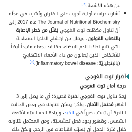
عن هذه الأشعة.
[١٣]
أشارت دراسة أولية أجريت على الفئران ونُشرت في مجلّة
The Journal of Nutritional Biochemistry عام 2017 إلى
أنّ تناول مكمّلات توت الغوجي
يُقلّل من خطر الإصابة
بالتهاب القولون
، ويقلل من ارتشاح الخلايا المتعادلة
التي تتبع لخلايا الدم البيضاء، ممّا قد يجعله مفيداً أيضاً
للأشخاص الذين يُعانون من داء الأمعاء الالتهابيّ
(بالإنجليزيّة: Inflammatory bowel disease).
[١٤]
أضرار توت الغوجي
درجة أمان توت الغوجي
يُعدّ تناول توت الغوجي لفترة قصيرة؛ أي ما يصل إلى 3
أشهر
مُحتمل الأمان
، ولكن يمكن لتناوله في بعض الحالات
النادرة أن يُسبّب ضرراً في
الكبد
، وزيادة الحساسيّة لأشعة
الشمس، وظهور ردود فعل تحسُّسيّة، ومن المحتمل لتناوله
خلال فترة الحمل أن يُسبّب انقباضات في الرحم، ولكنّ ذلك