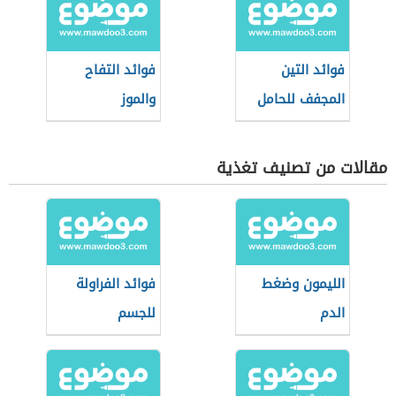
فوائد التين
فوائد التفاح
المجفف للحامل
والموز
مقالات من تصنيف تغذية
الليمون وضغط
فوائد الفراولة
الدم
للجسم