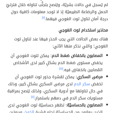
لم يُسجل في حالات بشريّة، ويُنصح بتجنُّب تناوله خلال فترتيّ
الحمل والرضاعة الطبيعيّة إذ لا توجد معلومات كافية حول
درجة أمان تناول توت الغوجي فيهما.
[٧]
محاذير استخدام توت الغوجي
هناك بعض الحالات التي يجب الحذر فيها عند تناول توت
الغوجي؛ والتي نذكر منها الآتي:
المصابون بانخفاض ضغط الدم:
يمكن لتوت الغوجي أن
يخفض مستوى ضغط الدم بشكلٍ كبير لدى الأشخاص
المُصابين بانخفاضٍ فيه.
[١٥]
مرضى السكري:
يمكن لقشرة جذور توت الغوجي أن
تخفض
سكر الدم
لدى مرضى السكري بشكلٍ كبير، وذلك
في حال تناولها مع أدوية السكري، ولذلك يُنصح بمراقبة
مستويات سكر الدم في دمهم باستمرار.
[٥]
المصابون بالحساسيّة:
تظهر حساسيّة توت الغوجي لدى
الذين يعانون من الحساسيّة تجاه قشرة
الخوخ
، وبروتين