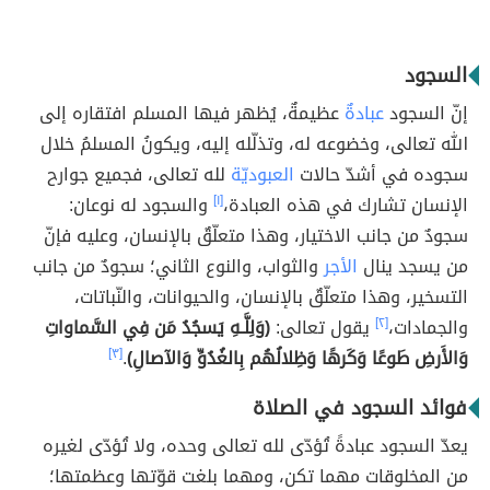
السجود
إنّ السجود
عبادةٌ
عظيمةٌ، يُظهر فيها المسلم افتقاره إلى
الله تعالى، وخضوعه له، وتذلّله إليه، ويكونُ المسلمُ خلال
سجوده في أشدّ حالات
العبوديّة
لله تعالى، فجميع جوارح
الإنسان تشارك في هذه العبادة،
[١]
والسجود له نوعان:
سجودٌ من جانب الاختيار، وهذا متعلّقٌ بالإنسان، وعليه فإنّ
من يسجد ينال
الأجر
والثواب، والنوع الثاني؛ سجودٌ من جانب
التسخير، وهذا متعلّقٌ بالإنسان، والحيوانات، والنّباتات،
والجمادات،
[٢]
يقول تعالى:
(وَلِلَّـهِ يَسجُدُ مَن فِي السَّماواتِ
وَالأَرضِ طَوعًا وَكَرهًا وَظِلالُهُم بِالغُدُوِّ وَالآصالِ)
.
[٣]
فوائد السجود في الصلاة
يعدّ السجود عبادةً تُؤدّى لله تعالى وحده، ولا تُؤدّى لغيره
من المخلوقات مهما تكن، ومهما بلغت قوّتها وعظمتها؛