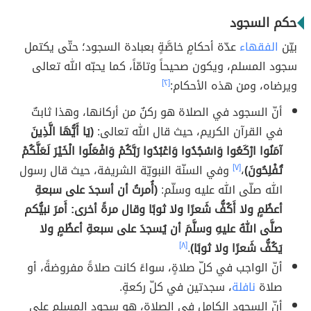
حكم السجود
بيّن
الفقهاء
عدّة أحكامٍ خاصَّةٍ بعبادة السجود؛ حتّى يكتمل
سجود المسلم، ويكون صحيحاً وتامّاً، كما يحبّه الله تعالى
ويرضاه، ومن هذه الأحكام:
[٢]
أنّ السجود في الصلاة هو ركنٌ من أركانها، وهذا ثابتٌ
في القرآن الكريم، حيث قال الله تعالى:
(يَا أَيُّهَا الَّذِينَ
آمَنُوا ارْكَعُوا وَاسْجُدُوا وَاعْبُدُوا رَبَّكُمْ وَافْعَلُوا الْخَيْرَ لَعَلَّكُمْ
تُفْلِحُونَ)
،
[٧]
وفي السنّة النبويّة الشريفة، حيث قال رسول
الله صلّى الله عليه وسلّم:
(أُمرتُ أن أسجدَ على سبعةِ
أعظُمٍ ولا أَكُفُّ شَعرًا ولا ثوبًا وقال مرةً أخرى: أَمرَ نبيُّكم
صلَّى اللهُ عليهِ وسلَّمَ أن يُسجدَ على سبعةِ أعظُمٍ ولا
يَكُفُّ شَعرًا ولا ثوبًا)
.
[٨]
أنّ الواجب في كلّ صلاةٍ، سواءً كانت صلاةً مفروضةً، أو
صلاة
نافلة
، سجدتين في كلّ ركعةٍ.
أنّ السجود الكامل في الصلاة، هو سجود المسلم على