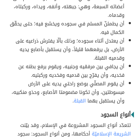
أعضائه السبعة، وهي: جبهته، وأنفه، ويداه، وركبتاه،
وقدماه.
أن يطمئنّ المسلم في سجوده ويخشع فيه؛ حتى يحقّق
الكمال فيه.
أن يعتدل أثناء سجوده؛ وذلك بألّا يفترش ذراعيه على
الأرض، بل يرفعهما قليلاً، وأن يستقبل بأصابع يديه
وقدميه القبلة.
أن يجافي بين مرفقيه وجنبيه، ويقوم برفع بطنه عن
فخديه، وأن يفرّج بين قدميه وفخديه وركبتيه.
أن يقوم المصلّي بوضع راحتي يديه على الأرض
مبسوطتين، وأن تكونا مضمومتا الأصابع، وحذو منكبيه،
وأن يستقبل بهما
القبلة
.
أنواع السجود
تتعدّد أنواع السجود المشروعة في الإسلام، وقد بيّنت
الشريعة الإسلاميّة
أحكامها، ومن أنواع السجود: سجود