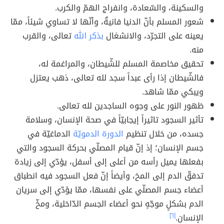
والسكينة، والسّعادة، وانفراج الهمّ والكرب.
شعور المسلم بأنّ الدنيا فانيةٌ، وأنّها لا تساوي شيئاً، ممّا
يعينه على التجرّد، والانشغال
بذكر الله
تعالى، والقرب
منه.
تحقيق مخاصمة المسلم للشّيطان، والمراغمة له،
فالشّيطان إذا رأى عبداً سجد لله تعالى، ذهب يعتزل
ويبكي ممّا شاهد.
ظهور النور على وجوه الساجدين لله تعالى.
تأثير السجود تاثيراً إيجابيّاً في صحة الإنسان، وسلامة
جسده، من خلال تنظيم
الدورة الدمويّة
الدماغيّة في
جسم الإنسان؛ إذ إنّ قيام المصلّي بحركة السجود والتي
بفعلها يميل رأسه من أعلى إلى أسفل، يؤدّي إلى زيادة
تدفقّ الدم إلى المخ، وأيضاً إنّ فعل السجود فيه انطباق
أعضاء جسم المصلّي على نفسها، ممّا يؤدّي إلى سريان
الدم بشكلٍ موجّهٍ نحو أعضاء الجسم الدّاخلية، ومخّ
الإنسان.
[٦]