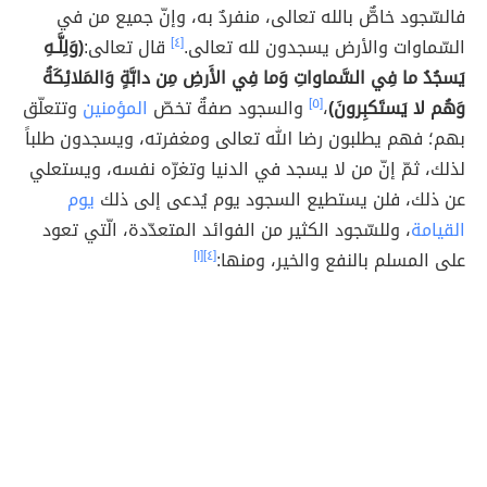
فالسّجود خاصٌّ بالله تعالى، منفردٌ به، وإنّ جميع من في
السّماوات والأرض يسجدون لله تعالى.
[٤]
قال تعالى:
(وَلِلَّـهِ
يَسجُدُ ما فِي السَّماواتِ وَما فِي الأَرضِ مِن دابَّةٍ وَالمَلائِكَةُ
وَهُم لا يَستَكبِرونَ)
،
[٥]
والسجود صفةٌ تخصّ
المؤمنين
وتتعلّق
بهم؛ فهم يطلبون رضا الله تعالى ومغفرته، ويسجدون طلباً
لذلك، ثمّ إنّ من لا يسجد في الدنيا وتغرّه نفسه، ويستعلي
عن ذلك، فلن يستطيع السجود يوم يُدعى إلى ذلك
يوم
القيامة
، وللسّجود الكثير من الفوائد المتعدّدة، الّتي تعود
على المسلم بالنفع والخير، ومنها:
[٤]
[١]