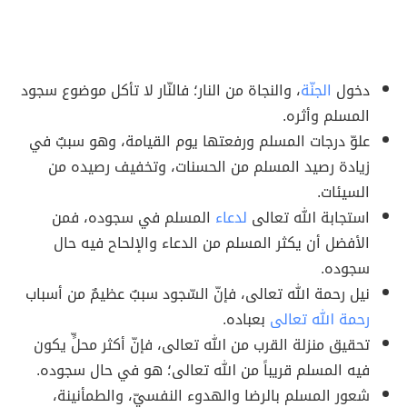
دخول
الجنّة
، والنجاة من النار؛ فالنّار لا تأكل موضوع سجود
المسلم وأثره.
علوّ درجات المسلم ورفعتها يوم القيامة، وهو سببٌ في
زيادة رصيد المسلم من الحسنات، وتخفيف رصيده من
السيئات.
استجابة الله تعالى
لدعاء
المسلم في سجوده، فمن
الأفضل أن يكثر المسلم من الدعاء والإلحاح فيه حال
سجوده.
نيل رحمة الله تعالى، فإنّ السّجود سببٌ عظيمٌ من أسباب
رحمة الله تعالى
بعباده.
تحقيق منزلة القرب من الله تعالى، فإنّ أكثر محلٍّ يكون
فيه المسلم قريباً من الله تعالى؛ هو في حال سجوده.
شعور المسلم بالرضا والهدوء النفسيّ، والطمأنينة،