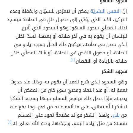
سجود السهو
إنّ
النفس البشريّة
يمكن أن تتعرّض للنسيّان والغفلة وعدم
التركيز، الأمر الذي يؤدّي إلى حصول خللٍ في الصلاة؛ فيسجد
لذلك المصلّي سجود السهو؛ وهو السجود الذي شُرع
للإنسان أن يقوم به في آخر صلاته أو بعدها، لسدّ الخلل
الذي حصل في صلاته، فيكون ذلك الخلل بسبب زيادةٍ في
الصلاة، أو حصول النقص في الصلاة، أو شكّ المصلّي خلال
صلاته بالزيادة أو النقصان.
[١٠]
سجود الشكر
وهو السجود الذي شرع للعبد أن يقوم به، وذلك عند حدوث
نعمةٍ له، أو عند ابتعاد ومضيّ سوءٍ كان من الممكن أن
يصيبه، فإذا حصل ذلك فيقوم المسلم حينها بسجود الشكر؛
ليشكر الله تعالى، على ما أنعم عليه من نِعمٍ، وما دفع عنه
من
بلاءٍ
، ولهذا الشكر فوائد عظيمةٌ تعود على المسلم
نفسه؛ من مثل زيادة النِعَم، وتجدّدها، وحبّ الله تعالى له.
[١١]