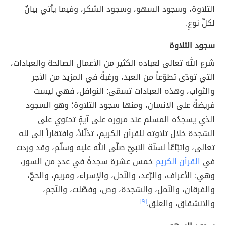
التلاوة، وسجود السهو، وسجود الشكر، وفيما يأتي بيانٌ
لكلّ نوعٍ.
سجود التلاوة
شرع الله تعالى لعباده الكثير من الأعمال الصالحة والعبادات،
التي تؤدّى تطوّعاً من العبد، ورغبةً في المزيد من الأجر
والثواب، وهذه العبادات تسمّى: النوافل، فهي ليست
فريضةً على الإنسان، ومنها سجود التلاوة؛ وهو السجود
الذي يسجدُه المسلم عند مروره على آيةٍ تحتوي على
السّجدة خلال تلاوته للقرآن الكريم، تذلّلاً، وافتقاراً إلى لله
تعالى، واتبّاعّاً لسنّة النبيّ صلّى الله عليه وسلّم، وقد وردت
في
القرآن الكريم
خمس عشرة سجدةً في عددٍ من السور،
وهي: الأعراف، والرّعد، والنّحل، والإسراء، ومريم، والحجّ،
والفرقان، والنّمل، والسّجدة، وص، وفصّلت، والنّجم،
والانشقاق، والعلق.
[٩]