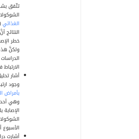
تتّفق بشك
الشوكولات
الغذائي
النتائج أ
خطر الإصاب
ولكنَّ هذه
الدراسات ا
الارتباط 
وجود ارتب
بأمراض ال
وهي أحد أ
الإصابة ب
الأسبوع أم