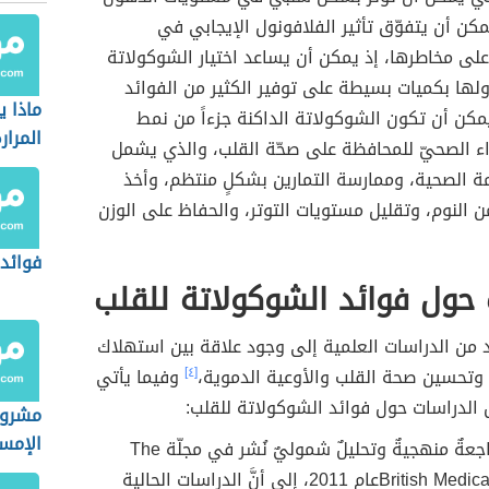
كن أن يتفوّق تأثير الفلافونول الإيجابي في
لى مخاطرها، إذ يمكن أن يساعد اختيار الشوكولاتة
اولها بكميات بسيطة على توفير الكثير من الفوائد
ماذا 
كن أن تكون الشوكولاتة الداكنة جزءاً من نمط
المرار
اء الصحيّ للمحافظة على صحّة القلب، والذي يشمل
ة الصحية، وممارسة التمارين بشكلٍ منتظم، وأخذ
النوم، وتقليل مستويات التوتر، والحفاظ على الوزن
فوائد 
حول فوائد الشوكولاتة للقلب
 من الدراسات العلمية إلى وجود علاقة بين استهلاك
 وتحسين صحة القلب والأوعية الدموية،
[٤]
وفيما يأتي
الدراسات حول فوائد الشوكولاتة للقلب:
مشروب
الإمس
أشارت مراجعةٌ منهجيةٌ وتحليلٌ شموليٌ نُشر في مجلّة The
British Medical Journal‏عام 2011، إلى أنَّ الدراسات الحالية