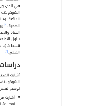
في الدم، ويم
الشوكولاتة ع
الداكنة، وتن
الصحية،
[٢]
ويم
الحياة والغذ
تناول الأطعم
قسط كافٍ من 
الصحي.
[٣]
دراسات 
أشارت العديد
الشوكولاتة،
توضيح لبعض 