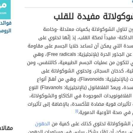
وكولاتة مفيدة للقلب
فوائد 
ن تناول الشوكولاتة بكميات معتدلة -وخاصة
الروم
لداكنة- مفيداً لصحّة القلب، إذ إنّها تحتوي على
سدة التي يمكن أن تساعد خلايا الجسم على مقاومة
التلف الناجم عن الجذور الحرة (بلإنجليزية: Free radicals)، وهي
ي تتكون من عمليات الجسم الطبيعية، كالتنفس، ومن
يئية، كدخان السجائر، وتحتوي الشوكولاتة على
الفلافونويدات (بالإنجليزية: Flavonoids)، وهي من أهمّ أنواع
مضادات الأكسدة، ويعدّ الفلافانول (بالإنجليزية: Flavanols) النوع
الفلافونويدات الموجودة في الكاكاو والشوكولاتة،
تأثيرات قوية مضادة للأكسدة، بالإضافة إلى تأثيرات
 في صحة الأوعية الدموية.
[١]
َّ الشوكولاتة تحتوي كذلك على كمية من
الدهون
مقالا
تي يمكن أن تؤثر بشكل سلبي في مستويات الدهون