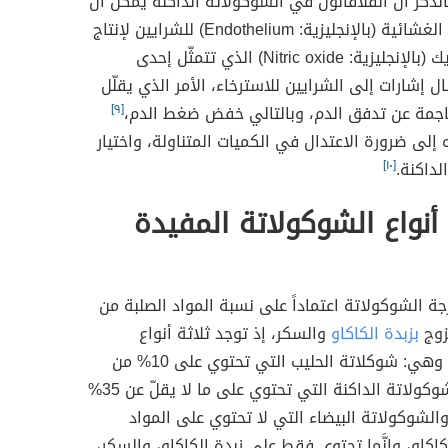
الذكر أنَّ الفلافانول في الشوكولاتة الداكنة يمكن أن
يحفز البطانة الغشائية (بالإنجليزية: Endothelium)‏ للشرايين لإنتاج
أكسيد النيتريك (بالإنجليزية: Nitric oxide) الذي تتمثّل إحدى
ل إشارات إلى الشرايين للاسترخاء، الأمر الذي يقلّل
ناجمة عن تدفق الدم، وبالتالي خفض ضغط الدم،
[٩]
ه إلى ضرورة الاعتدال في الكميات المتناولة، واختيار
لداكنة.
[١٠]
نواع الشوكولاتة المفيدة
رجة الشوكولاتة اعتماداً على نسبة المواد الصلبة من
زوج
بزبدة الكاكاو
والسكر، إذ توجد ثلاثة أنواع
للشوكولاتة، وهي: شوكلاتة الحليب التي تحتوي على 10% من
الكاكاو، والشوكولاتة الداكنة التي تحتوي على ما لا يقلّ عن 35%
والشوكولاتة البيضاء التي لا تحتوي على المواد
كاكاو، وإنَّما تحتوي فقط على زبدة الكاكاو، والسكر،