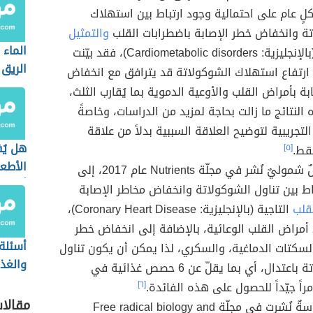
لٍ عام على احتمالية وجود ارتباط بين استهلاك
ة وانخفاض خطر الإصابة باضطرابات القلب
والتمثيل
الماء 
(بالإنجليزية: Cardiometabolic disorders)، فقد بيّنت
الريق
نَّ ارتفاع استهلاك الشوكولاتة قد يترافق مع انخفاض
ة بأمراض القلب والأوعية الدموية بما يُقارب الثلث،
 النتائج ما زالت بحاجة لمزيد من الدراسات، وخاصةً
لتجريبية لتوضيح العلاقة السببية بدلاً من علاقة
هل يُ
فقط.
[٥]
الأطع
أشار تحليلٌ شموليٌ نُشر في مجلّة Nutrients عام 2017، إلى
أثناء 
اط بين تناول الشوكولاتة وانخفاض مخاطر الإصابة
قلب
التاجية (بالإنجليزية: Coronary Heart Disease)،
مراض القلب الوعائية، بالإضافة إلى انخفاض خطر
أسئلة
السكتات الدماغية، والسكري، لذا يمكن أن يكون تناول
والغذا
الشوكولاتة باعتدال، أي بما يقلّ عن 6 حصص غذائية في
راً جيّداً للحصول على هذه الفائدة.
[٦]
مقالا
أشارت دراسةٌ نُشرت في مجلّة Free radical biology and