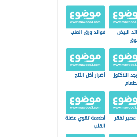
ئد البيض
فوائد ورق العنب
وق
جد اللاكتوز
أضرار أكل الثلج
طعام
عصير لفقر
أطعمة تقوي عضلة
القلب