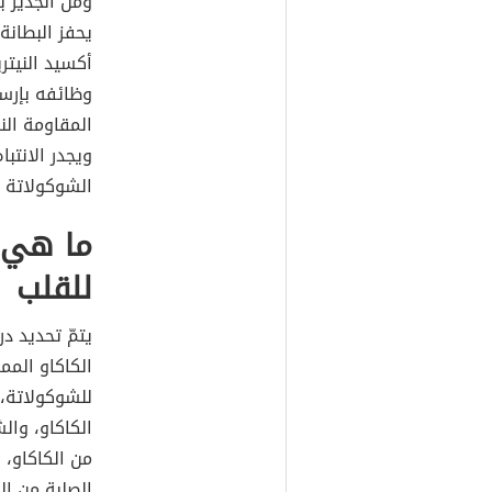
ومن الجدير ب
وظائفه بإرسا
المقاومة ال
ويجدر الانتبا
الشوكولاتة ا
ما هي أ
للقلب
يتمّ تحديد د
الكاكاو المم
من الكاكاو، 
الصلبة من ال