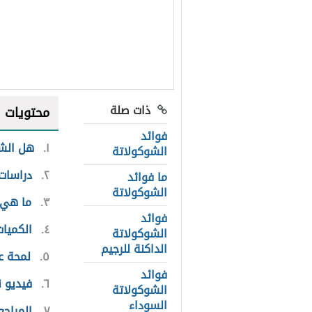
ذات صلة
محتويات
فوائد
١
هل الشو
الشوكولاتة
٢
دراسات
ما فوائد
الشوكولاتة
٣
ما هي 
فوائد
٤
الكميات
الشوكولاتة
الداكنة للرجيم
٥
لمحة ع
فوائد
٦
فيديو 
الشوكولاتة
السوداء
٧
المراجع