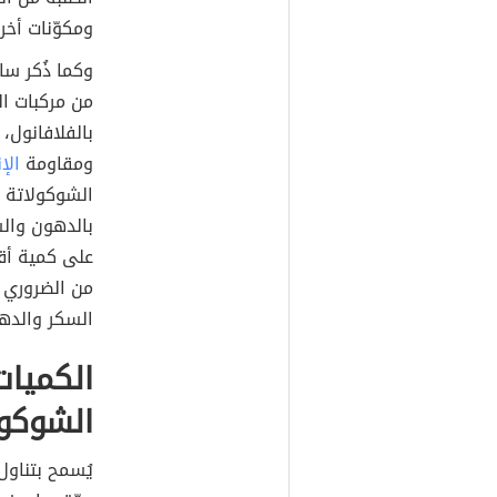
ومكوّنات أخر
وكما ذُكر ساب
من مركبات ال
بالفلافانول،
ومقاومة
الإ
الشوكولاتة ا
بالدهون وال
على كمية أقل
من الضروري ا
السكر والده
الكميات
الشوكول