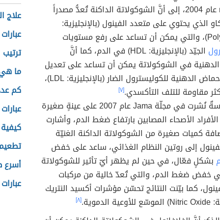
medicine عام 2004، إلى أنَّ الشوكولاتة الداكنة تُعدُّ مصدراً
علاج ال
اكاو الذي يحتوي على متعدد الفينول (بالإنجليزية:
عبارات 
لى رفع مستويات
رول
الجيّد (بالإنجليزية: HDL) في الدم، كما أنَّ
ترتيب ا
الدهنية في الشوكولاتة يمكن أن تساعد على تعديل
ما هي 
تركيبة الأحماض الدهنية للكوليسترول الضار (بالإنجليزية: LDL)،
كم عدد
ثر مقاومة للتلف التأكسدي.
[٧]
أُجريت دراسةٌ نُشرت في مجلّة Jama عام 2007 على عينةٍ صغيرة
عبارات
 الأفراد الأصحاء المصابين بارتفاع ضغط الدم، وأشارت
كيفية 
إضافة كميات صغيرة من الشوكولاتة الداكنة الغنيّة
تطعيم 
فينول إلى روتين النظام الغذائي، ساعد على خفض
بشكلٍ فعّال، في حين لم يظهر أيّ تأثير للشوكولاتة
أسرع ط
ي خفض ضغط الدم، والتي تُعدّ خالية من مركبات
عبارات 
ينول، كما بيّنت النتائج تحسّن مؤشرات أكسيد النتريك
عية الدموية.
[٨]