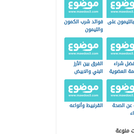
بالليمون على
فوائد شرب الكمون
والليمون
فضل شراء
الفرق بين الأرز
مة العضوية
البني والابيض
التسوق؟
 عن الصحة
القرنبيط وأنواعه
ء
ت منوعة