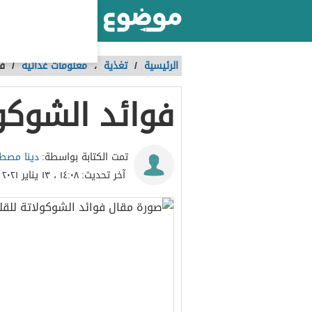
أكبر موقع عربي بالعالم
الرئيسية
/
تغذية
،
معلومات غذائية
/
فو
فوائد الشوكو
دينا مص
تمت الكتابة بواسطة:
آخر تحديث:
١٤:٠٨ ، ١٣ يناير ٢٠٢١