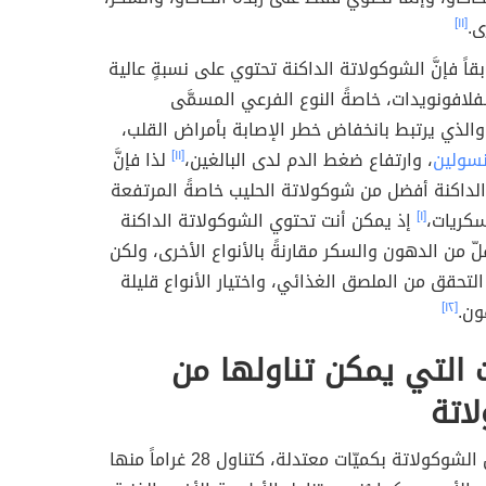
ى.
[١١]
قاً فإنَّ الشوكولاتة الداكنة تحتوي على نسبةٍ عالية
فلافونويدات، خاصةً النوع الفرعي المسمَّى
 والذي يرتبط بانخفاض خطر الإصابة بأمراض القلب،
نسولين
، وارتفاع ضغط الدم لدى البالغين،
[١١]
لذا فإنَّ
لداكنة أفضل من شوكولاتة الحليب خاصةً المرتفعة
سكريات،
[١]
إذ يمكن أنت تحتوي الشوكولاتة الداكنة
ّ من الدهون والسكر مقارنةً بالأنواع الأخرى، ولكن
لتحقق من الملصق الغذائي، واختيار الأنواع قليلة
ون.
[١٢]
 التي يمكن تناولها من
اتة
يُسمح بتناول الشوكولاتة بكميّات معتدلة، كتناول 28 غراماً منها