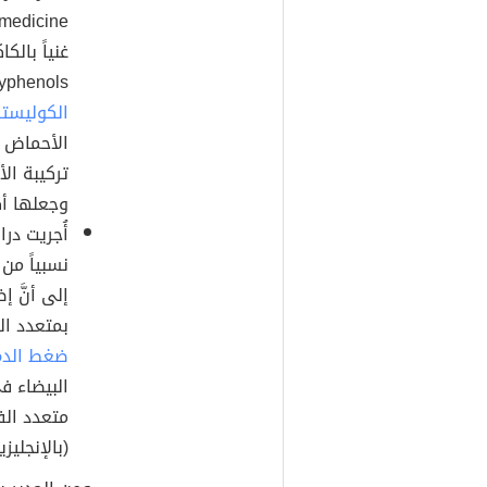
غنياً بالك
Polyphenols)، والتي يمكن أن تساعد ع
الكوليست
الأحماض 
وجعلها أك
نسبياً من
إلى أنَّ 
بمتعدد ال
ضغط الدم
البيضاء ف
متعدد الف
(بالإنجليزية: Nitric Oxide) الموسّع للأو