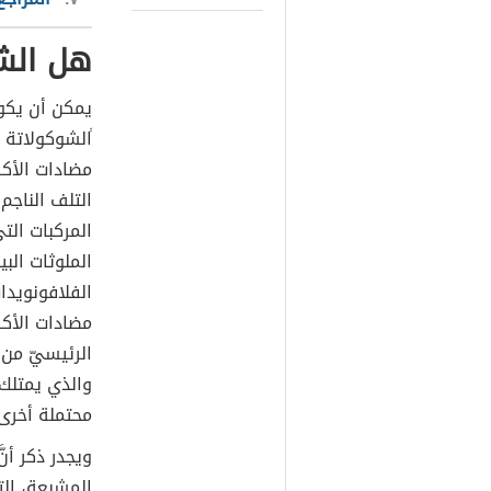
هل الش
يمكن أن يكو
ًالشوكولاتة ا
مضادات الأك
المركبات الت
الملوثات الب
الرئيسيّ من 
والذي يمتلك 
محتملة أخرى
ويجدر ذكر أن
المشبعة، ال