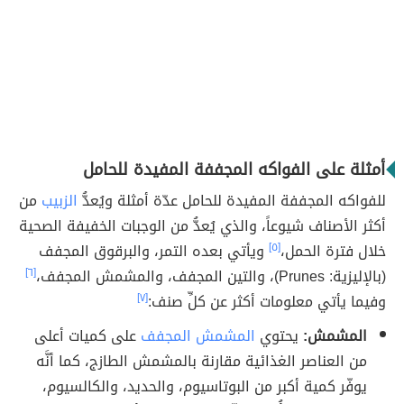
أمثلة على الفواكه المجففة المفيدة للحامل
للفواكه المجففة المفيدة للحامل عدّة أمثلة ويُعدُّ
الزبيب
من
أكثر الأصناف شيوعاً، والذي يُعدُّ من الوجبات الخفيفة الصحية
خلال فترة الحمل،
[٥]
ويأتي بعده التمر، والبرقوق المجفف
(بالإليزية: Prunes)، والتين المجفف، والمشمش المجفف،
[٦]
وفيما يأتي معلومات أكثر عن كلِّ صنف:
[٧]
المشمش:
يحتوي
المشمش المجفف
على كميات أعلى
من العناصر الغذائية مقارنة بالمشمش الطازج، كما أنَّه
يوفّر كمية أكبر من البوتاسيوم، والحديد، والكالسيوم،