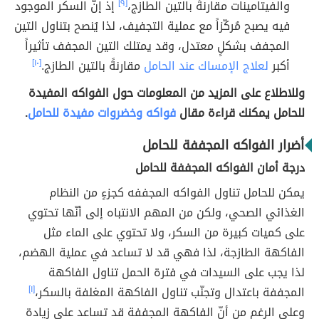
والفيتامينات مقارنةً بالتين الطازج،
[٩]
إذ إنَّ السكر الموجود
فيه يصبح مُركّزاً مع عملية التجفيف، لذا يُنصح بتناول التين
المجفف بشكلٍ معتدل، وقد يمتلك التين المجفف تأثيراً
أكبر
لعلاج الإمساك عند الحامل
مقارنةً بالتين الطازج.
[١٠]
وللاطلاع على المزيد من المعلومات حول الفواكه المفيدة
للحامل يمكنك قراءة مقال
فواكه وخضروات مفيدة للحامل
.
أضرار الفواكه المجففة للحامل
درجة أمان الفواكه المجففة للحامل
يمكن للحامل تناول الفواكه المجففه كجزءٍ من النظام
الغذائي الصحي، ولكن من المهم الانتباه إلى أنّها تحتوي
على كميات كبيرة من السكر، ولا تحتوي على الماء مثل
الفاكهة الطازجة، لذا فهي قد لا تساعد في عملية الهضم،
لذا يجب على السيدات في فترة الحمل تناول الفاكهة
المجففة باعتدال وتجنّب تناول الفاكهة المغلفة بالسكر،
[١]
وعلى الرغم من أنّ الفاكهة المجففة قد تساعد على زيادة