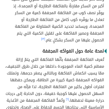
أكبر من السكر مقارنةً بالفاكهة الطازجة أو المجمدة، إذ
يوفّر نصف كوب من الفاكهة المجففة كمية من السكر
تعادل ما يوفّره كوب كامل من الفاكهة الطازجة أو
المجمدة، ويساعد تحديد الكمية المتناولة من الفاكهة
المجففة وعصير الفاكهة على تقليل الكمية التي يتم
الحصول عليها من السكر بشكلٍ عام.
[١٣]
لمحة عامة حول الفواكه المجففة
تُعرف الفاكهة المجففة بأنَّها الفاكهة التي يتمّ إزالة
معظم كمية الماء الموجودة داخلها من خلال طرق التجفيف،
ممّا يسبب انكماش الفاكهة وبالتالي يصغر حجمها، وتمتلك
الفواكه المجففة كمية كبيرة من الطاقة، ويمكن حفظها
لفترات أطول بكثير من الفاكهة الطازجة، لذا فإنّه من
السهل الحصول عليها كوجبة خفيفة، دون الحاجة إلى درجات
حرارة معينة لحفظها،
[٦]
وتُعدُّ الفاكهة المجففة من الأغذية
الأساسية التي يحتاجها الجسم للحفاظ على الصحة، وتحتوي