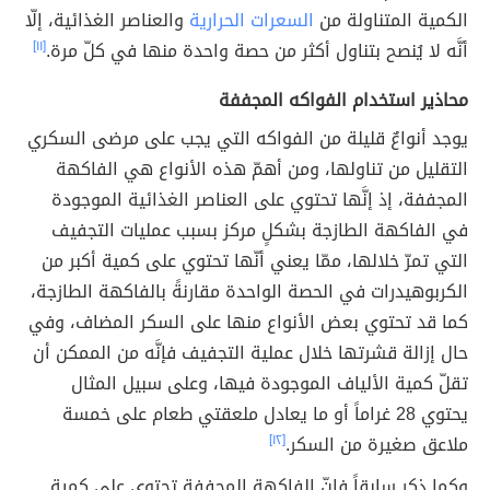
الكمية المتناولة من
السعرات الحرارية
والعناصر الغذائية، إلّا
أنَّه لا يُنصح بتناول أكثر من حصة واحدة منها في كلّ مرة.
[١١]
محاذير استخدام الفواكه المجففة
يوجد أنواعٌ قليلة من الفواكه التي يجب على مرضى السكري
التقليل من تناولها، ومن أهمّ هذه الأنواع هي الفاكهة
المجففة، إذ إنَّها تحتوي على العناصر الغذائية الموجودة
في الفاكهة الطازجة بشكلٍ مركز بسبب عمليات التجفيف
التي تمرّ خلالها، ممّا يعني أنّها تحتوي على كمية أكبر من
الكربوهيدرات في الحصة الواحدة مقارنةً بالفاكهة الطازجة،
كما قد تحتوي بعض الأنواع منها على السكر المضاف، وفي
حال إزالة قشرتها خلال عملية التجفيف فإنَّه من الممكن أن
تقلّ كمية الألياف الموجودة فيها، وعلى سبيل المثال
يحتوي 28 غراماً أو ما يعادل ملعقتي طعام على خمسة
ملاعق صغيرة من السكر.
[١٢]
وكما ذكر سابقاً فإنّ الفاكهة المجففة تحتوي على كمية