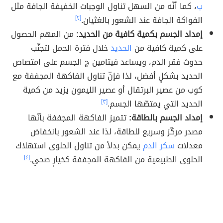
ب
، كما أنّه من السهل تناول الوجبات الخفيفة الجافة مثل
الفواكة الجافة عند الشعور بالغثيان.
[٢]
إمداد الجسم بكمية كافية من الحديد:
من المهم الحصول
على كمية كافية من
الحديد
خلال فترة الحمل لتجنّب
حدوث فقر الدم، ويساعد فيتامين ج الجسم على امتصاص
الحديد بشكلٍ أفضل، لذا فإنّ تناول الفاكهة المجففة مع
كوب من عصير البرتقال أو عصير الليمون يزيد من كمية
الحديد التي يمتصّها الجسم.
[٣]
إمداد الجسم بالطاقة:
تتميز الفاكهة المجففة بأنّها
مصدر مركّز وسريع للطاقة، لذا عند الشعور بانخفاض
معدلات
سكر الدم
يمكن بدلاً من تناول الحلوى استهلاك
الحلوى الطبيعية من الفاكهة المجففة كخيارٍ صحي.
[٤]