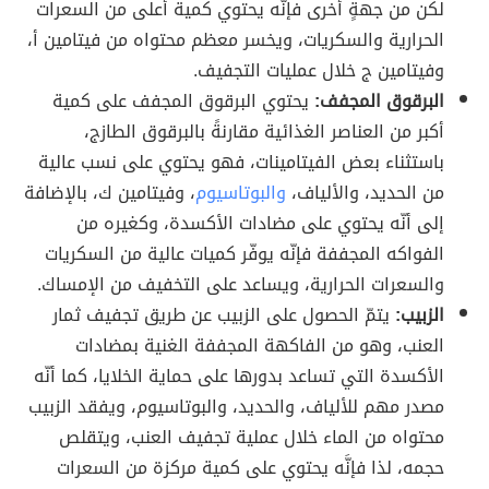
لكن من جهةٍ أُخرى فإنّه يحتوي كمية أعلى من السعرات
الحرارية والسكريات، ويخسر معظم محتواه من فيتامين أ،
وفيتامين ج خلال عمليات التجفيف.
البرقوق المجفف:
يحتوي البرقوق المجفف على كمية
أكبر من العناصر الغذائية مقارنةً بالبرقوق الطازج،
باستثناء بعض الفيتامينات، فهو يحتوي على نسب عالية
من الحديد، والألياف،
والبوتاسيوم
، وفيتامين ك، بالإضافة
إلى أنّه يحتوي على مضادات الأكسدة، وكغيره من
الفواكه المجففة فإنّه يوفّر كميات عالية من السكريات
والسعرات الحرارية، ويساعد على التخفيف من الإمساك.
الزبيب:
يتمّ الحصول على الزبيب عن طريق تجفيف ثمار
العنب، وهو من الفاكهة المجففة الغنية بمضادات
الأكسدة التي تساعد بدورها على حماية الخلايا، كما أنّه
مصدر مهم للألياف، والحديد، والبوتاسيوم، ويفقد الزبيب
محتواه من الماء خلال عملية تجفيف العنب، ويتقلص
حجمه، لذا فإنَّه يحتوي على كمية مركزة من السعرات