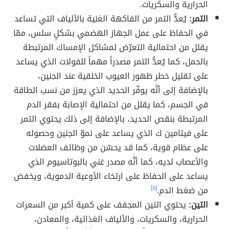
الحرارية والسكريات.
التمر:
يُعدُّ التمر من الفاكهة الغنية بالألياف التي تساعد
في الحفاظ على عمل الجهاز الهضمي بشكلٍ سلس، ممّا
يقلل من احتمالية التعرّض لمشاكل الإمساك المرتبطة
بالحمل، كما يُعدُّ التمر مصدراً مهماً للفولات الذي يساعد
على تقليل خطر ظهور العيوب الخلقية عند الجنين،
بالإضافة إلى أنَّه يوفّر الحديد الذي يعزز من نسب الطاقة
في الجسم، كما يقلل من احتمالية الإصابة بفقر الدم
المرتبطة بنقص الحديد، بالإضافة إلى ذلك يحتوي التمر
على فيتامين ك الذي يساعد على نموّ الجنين وحصوله
على عظام قوية، كما قد يحسّن من وظائف العضلات
والأعصاب لديه، كما أنَّه مصدر غني بالبوتاسيوم الذي
يساعد على الحفاظ على ارتخاء الأوعية الدموية، ويخفض
من ضغط الدم.
[٨]
التين:
يحتوي التين المجفف على كمية أكبر من السعرات
الحرارية، والسكريات، والألياف الغذائية، والمعادن،