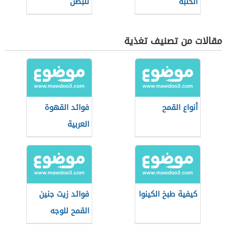
الحلبة
للبطن
مقالات من تصنيف تغذية
أنواع القمح
فوائد القهوة
العربية
كيفية طبخ الكينوا
فوائد زيت جنين
القمح للوجه