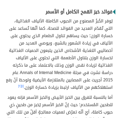
فوائد خبز القمح الكامل أو الأسمر
يُوفر الخُبزُ المصنوع من الحبوب الكاملة الألياف الغذائية،
التي تُقدّم العديد من الفوائد للصحة، كما أنّها تُساعد على
خسارة الوزن؛ حيث يساهم تناول الطعام الذي يحتوي على
الألياف في زيادة الشعور بالشبع، ويوصي العديد من
أخصائيي التغذية الأشخاص الذين يتبعون الحميات الغذائية
لخسارة الوزن بتناول الأطعمة التي تحتوي على الألياف
الغذائية لزيادة نقص الوزن وذلك بالاعتماد على ما ذكرته
دراسة نشرت في مجلة Annals of Internal Medicine عام
2015 أجريت على المصابين بالمتلازمة الأيضية ولوحظ أنّ رفع
استهلاكهم من الألياف ارتبط بزيادة خسارة الوزن.
[١]
[٢]
أما بالنسبة للفرق بين الخبز الأبيض والخبز الأسمر فإنه يعود
للطحين المُستخدم؛ حيث إنّ الخبز الأسمر يُخبز من طحينٍ ذي
حبوب كاملة، أيّ أنّه تعرّض لعميات معالجةٍ أقلّ من تلك التي