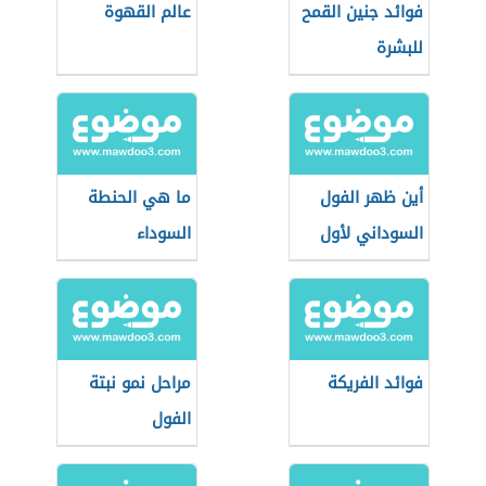
فوائد جنين القمح
عالم القهوة
للبشرة
أين ظهر الفول
ما هي الحنطة
السوداني لأول
السوداء
مرة
فوائد الفريكة
مراحل نمو نبتة
الفول