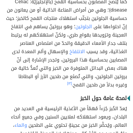
كما يُنصح المصابون بحساسية القمح (بالإنجليزيّة: Celiac
disease)؛ وهي من أمراض المناعة الذاتية أو من يعانون من
حساسية الجلوتين بتجنّب استهلاك منتجات القمح كالخبز؛ حيث
إنّ احتواءها على
الجلوتين
؛ وهو بروتينٌ يساهم في انتفاخ
العجينة وتزويدها بقوامٍ طري، ولكنّ استهلاكهم له يرتبط
بتلف جدار الأمعاء الدقيقة والحدّ من امتصاص العناصر
الغذائية، وقد يسبب
الانتفاخ
والإسهال وألم المعدة لدى
المصابين بحساسية هذا البروتين، وتجدر الإشارة إلى أنّ
هناك بعض البدائل المتوفرة من الخبز والتي تُعدُّ خالية من
بروتين الجلوتين، والتي تُصنَع من طحين الأرز أو البطاطا
وغيره بدلاً من طحين القمح.
[١٣]
لمحة عامة حول الخبز
يُعدّ الخُبز جُزءاً مُهمّاً من الأغذية الرئيسية في العديد من
البلدان، ويعود استهلاكه لملايين السنين وفي جميع أنحاء
العالم، ويُحضَّر الخبز من عجينةٍ تحتوي على الطحين
والماء
،