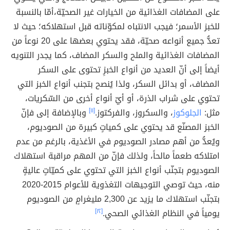
على المضافات الغذائية من الخيارات غير الصحيّة،أمّا بالنسبة
للخبز الأسمر؛ فيجب الانتباه لمكوّناته قبل استهلاكه؛ حيث لا
تعدُّ جميع أنواعه صحيّة، فقد يحتوي بعضها على 20 نوعاً من
المضافات الغذائية والملح والسكر المضاف، كما يجدر التنويه
أيضاً إلى أنّ العديد من أنواع الخبزِ تحتوى على السكر
المضاف، أو بدائل السكر، ولذا يُنصح بتجنب أنواع الخبز التي
تحتوي على شراب الذرة، أو أيّ أنواع أخرى من السّكريات،
مثل:
الجلوكوز
، والسكروز، والفركتوز.
[١١]
وبالإضافة إلى فإنّ
الخبز المصنّع قد يحتوي على كمياتٍ كبيرة من الصوديوم،
ويُعدُّ من أهم مصادر الصوديوم في الأغذية، بالرغم من عدم
امتلاكه طعماً مالحاً، ولذلك فإنّ من المهم مراقبة استهلاك
الصوديوم بتجنّب أنواع الخبز التي تحتوي على كميّاتٍ عاليةٍ
منه، حيث توصي التوجيهات التغذوية للأعوام 2015-2020
بتجنّب استهلاك ما يزيد عن 2,300 مليغرامٍ من الصوديوم
يومياً في النظام الغذائي الصحي.
[١٢]