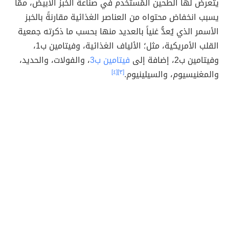
يتعرضّ لها الطحين المُستخدم في صناعة الخبز الأبيض، ممّا
يسبب انخفاض محتواه من العناصر الغذائية مقارنةً بالخبز
الأسمر الذي يُعدُّ غنياً بالعديد منها بحسب ما ذكرته جمعية
القلب الأمريكية، مثل؛ الألياف الغذائية، وفيتامين ب1،
وفيتامين ب2، إضافة إلى
فيتامين ب3
، والفولات، والحديد،
والمغنيسيوم، والسيلينيوم.
[٣]
[٤]