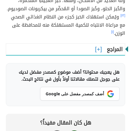
ولهُ العديد من الأشكال، ومنها؛ خبز العجينةِ المُتخمرة،
والخُبز الحلو، وخُبز الصودا أو المُحضّر من بيكربونات الصوديوم.
[١٣]
ويُمكن استهلاك الخبز كجزء من النظام الغذائي الصحي
مع مراعاة الانتباه للكمية المستهلكة منه للمحافظة على
الوزن.
[١]
المراجع
هل يعجبك محتوانا؟ أضف موضوع كمصدر مفضل لديك
على جوجل لتصلك مقالاتنا أولاً بأول في نتائج البحث.
أضف كمصدر مفضل على Google
هل كان المقال مفيداً؟