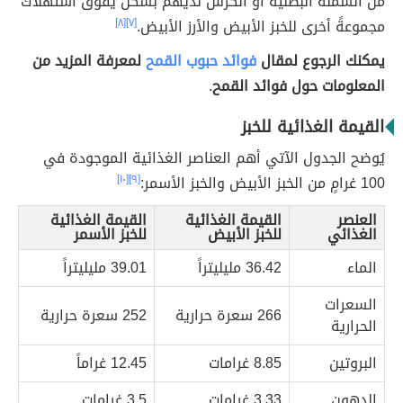
من السمنة البطنيّة أو الكرش لديهم بشكل يفوق استهلاك
مجموعةً أخرى للخبز الأبيض والأرز الأبيض.
[٧]
[٨]
يمكنك الرجوع لمقال
فوائد حبوب القمح
لمعرفة المزيد من
المعلومات حول فوائد القمح
.
القيمة الغذائية للخبز
يُوضح الجدول الآتي أهم العناصر الغذائية الموجودة في
100 غرامٍ من الخبز الأبيض والخبز الأسمر:
[٩]
[١٠]
العنصر
القيمة الغذائية
القيمة الغذائية
الغذائي
للخبز الأبيض
للخبز الأسمر
الماء
36.42 مليليتراً
39.01 مليليتراً
السعرات
266 سعرة حرارية
252 سعرة حرارية
الحرارية
البروتين
8.85 غرامات
12.45 غراماً
الدهون
3.33 غرامات
3.5 غرامات