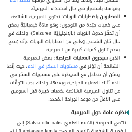
انخفاضٍ فيه، ولذلك يُعدّ من الضروري مراقبة
ضغط الدم
وقياسه باستمرار في حال استخدام الميرمية.
المصابوبن باضطرابات النوبات:
تحتوي الميرمية الشائعة
على كميات جيّدة من الثوجون؛ وهو مادّةٌ كيميائيّةُ يمكن
أن تُحفّز حدوث النوبات (بالإنجليزيّة: Seizures)، ولذلك في
حال كان الشخص يُعاني من اضطرابات النوبات فإنّه يُنصح
بعدم تناول كميات كبيرة من الميرمية.
الذين سيجرون العمليات الجراحية:
يمكن للميرمية
الشائعة أن تؤثر في
مستويات السكر في الدم
، حيث إنّها
يمكن أن تتداخل مع السيطرة على مستويات السكر في
الدم أثناء العملية الجراحية وبعدها، ولذلك يجب التوقُّف
عن تناول الميرمية الشائعة بكميات كبيرة قبل أسبوعين
على الأقلّ من موعد الجراحة المُحدد.
نظرة عامة حول الميرمية
تنتمي الميرمية (الاسم العلميّ: Salvia officinalis) إلى
الفصيلة الشفوية (الاسم العلميّ: Lamiaceae family) التي