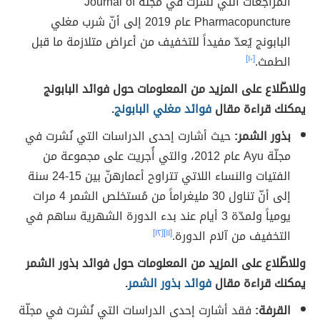
المراجعات التي نُشرت في مجلّة Journal of
Pharmacopuncture عام 2019 إلى أنّ شرب مغلي
البابونج يُعدّ مفيداً للتخفيف من أعراض متلازمة ما قبل
الطمث.
[١٠]
وللاطّلاع على المزيد من المعلومات حول فوائد البابونج
يمكنك قراءة مقال
فوائد مغلي البابونج
.
بذور الشمر:
حيث أشارت إحدى الدراسات التي نُشرت في
مجلّة Ayu عام 2012، والتي أُجريت على مجموعة من
الفتيات والنساء اللاتي تتراوح أعمارهنّ بين 15-24 سنة
إلى أنّ تناول 30 مليغراماً من مُستخلص الشمر 4 مرات
يومياً ولمدّة 3 أيام عند بدء الدورة الشهرية ساهم في
التخفيف من آلام الدورة.
[١١]
[١٢]
وللاطّلاع على المزيد من المعلومات حول فوائد بذور الشمر
يمكنك قراءة مقال
فوائد بذور الشمر
.
القرفة:
فقد أشارت إحدى الدراسات التي نُشرت في مجلّة