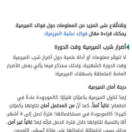
وللاطّلاع على المزيد من المعلومات حول فوائد الميرمية
يمكنك قراءة مقال
فوائد عشبة الميرمية
.
أضرار شرب الميرمية وقت الدورة
لا تتوفّر معلومات أو أدلة علمية حول أضرار شرب الميرمية
وقت الدورة الشهرية، ولذلك سنذكر فيما يأتي بعض الأضرار
العامة المتعلقة باسهلاك الميرمية:
درجة أمان الميرمية
يُعدّ تناول الميرمية بكميّاتٍ قليلةٍ؛ كالموجودة عادةً في
الطعام؛
غالباً آمناً
، كما أنّ
من المحتمل أمان
تناولها بكميّاتٍ
كبيرة؛ كالموجودة في مستخلصاتها؛ فترةً تصل إلى 4 أشهر،
أمّا بالنسبة لتناولها خلال فترة الحمل فإنّه يُعدّ
غالباً غير آمن
،
وذلك بسبب احتماليّة احتوائها على مادّةٍ تُسمّى الثوجون