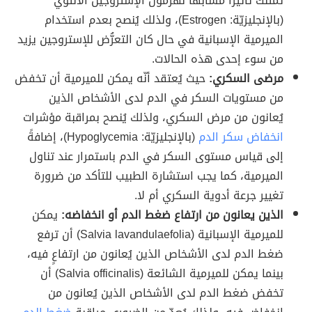
تمتلك تأثيراً مُشابهاً لهرمون الإستروجين الأنثوي
(بالإنجليزيّة: Estrogen)، ولذلك يُنصح بعدم استخدام
الميرمية الإسبانية في حال كان التعرُّض للإستروجين يزيد
من سوء إحدى هذه الحالات.
مرضى السكري:
حيث يُعتقد أنّه يمكن للميرمية أن تخفض
من مستويات السكر في الدم لدى الأشخاص الذين
يُعانون من مرض السكري، ولذلك يُنصح بمراقبة مؤشرات
انخفاض سكر الدم
(بالإنجليزيّة: Hypoglycemia)، إضافةً
إلى قياس مستوى السكر في الدم باستمرار عند تناول
الميرمية، كما يجب استشارة الطبيب للتأكد من ضرورة
تغيير جرعة أدوية السكري أم لا.
الذين يعانون من ارتفاع ضغط الدم أو انخفاضه:
يمكن
للميرمية الإسبانية (Salvia lavandulaefolia) أن ترفع
ضغط الدم لدى الأشخاص الذين يُعانون من ارتفاعٍ فيه،
بينما يمكن للميرمية الشائعة (Salvia officinalis) أن
تخفض ضغط الدم لدى الأشخاص الذين يُعانون من