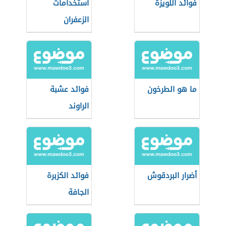
فوائد اللويزة
استخدامات
الزعفران
ما هو الطرخون
فوائد عشبة
الراوند
أضرار البردقوش
فوائد الكزبرة
الجافة