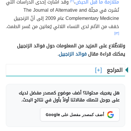
متلازمة ما قبل الحيض
،
[٣]
وقد أشارت إحدى الدراسات التي
نُشرت في مجلّة The Journal of Alternative and
Complementary Medicine عام 2009 إلى أنّ الزنجبيل
خفف من الألم لدى النساء اللاتي يُعانين من عُسر الطمث.
[١٣]
وللاطّلاع على المزيد من المعلومات حول فوائد الزنجبيل
يمكنك قراءة مقال
فوائد الزنجبيل
.
المراجع
هل يعجبك محتوانا؟ أضف موضوع كمصدر مفضل لديك
على جوجل لتصلك مقالاتنا أولاً بأول في نتائج البحث.
أضف كمصدر مفضل على Google