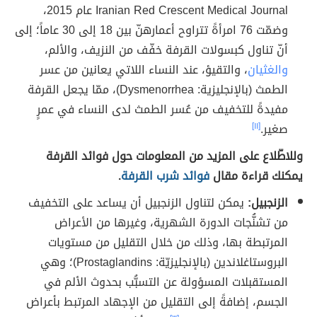
Iranian Red Crescent Medical Journal عام 2015،
وضمّت 76 امرأةً تتراوح أعمارهنّ بين 18 إلى 30 عاماً؛ إلى
أنّ تناول كبسولات القرفة خفّف من النزيف، والألم،
والغثيان
، والتقيؤ، عند النساء اللاتي يعانين من عسر
الطمث (بالإنجليزية: Dysmenorrhea)‏، ممّا يجعل القرفة
مفيدةً للتخفيف من عُسر الطمث لدى النساء في عمرٍ
صغير.
[١١]
وللاطّلاع على المزيد من المعلومات حول فوائد القرفة
يمكنك قراءة مقال
فوائد شرب القرفة
.
الزنجبيل:
يمكن لتناول الزنجبيل أن يساعد على التخفيف
من تشنُّجات الدورة الشهرية، وغيرها من الأعراض
المرتبطة بها، وذلك من خلال التقليل من مستويات
البروستاغلاندين (بالإنجليزيّة: Prostaglandins)؛ وهي
المستقبلات المسؤولة عن التسبُّب بحدوث الألم في
الجسم، إضافةً إلى التقليل من الإجهاد المرتبط بأعراض