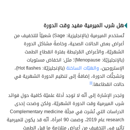
هل شرب الميرمية مفيد وقت الدورة
تُستخدم الميرمية (بالإنجليزية: Sage) شعبيّاً للتخفيف من
أعراض بعض الحالات الصحية، وخاصةً مشاكل الدورة
الشهريّة، والأعراض المُرتبطة بفترة انقطاع الطمث
(بالإنجليزيّة: Menopause)؛ مثل: انخفاض مستويات
الإستروجين،
والهبّات الساخنة
(بالإنجليزيّة: Hot flashes)،
وتشجنُّات الدورة، إضافةً إلى تنظيم الدورة الشهرية في
حالات انقطاعها.
[١]
وتجدر الإشارة إلى أنّه لا توجد أدلة علميّة كافية حول فوائد
شرب الميرمية وقت الدورة الشهريّة، ولكن وضحت إحدى
الدراسات التي نُشرت في مجلّة Complementary medicine
research عام 2019، وضمت 90 امرأة، أنّه قد يكون للميرمية
تأثير في التخفيف من أعراض متلازمة ما قبل الطمث