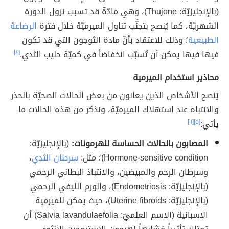
(بالإنجليزيّة: Thujone)، وهي مادّةٌ قد تسبب نزول الدورة
الشهريّة، كما يُنصح بتجنُّب تناول الميرميّة خلال فترة
الرضاعة
الطبيعية
؛ وذلك للاعتقاد بأنّ مادة الثوجون التي قد تكون
فيها فيها يمكن أن تُسبّب انخفاضاً في كميّة حليب الثدي.
[٤]
محاذير استخدام الميرمية
يُنصح الأشخاص الذين يعانون من بعض الحالات الصحيّة بالحذر
والانتباه عند استهلاك الميرميّة، ونذكر من هذه الحالات ما
يأتي:
[٥]
[٦]
المصابون بالحالات الحساسة للهرمونات:
(بالإنجليزيّة:
Hormone-sensitive condition)؛ مثل:
سرطان الثدي
،
وسرطان الرحم والمبيضين، والانتباذ البطاني الرحمي
(بالإنجليزيّة: Endometriosis)، والورم الليفي الرحمي
(بالإنجليزيّة: Uterine fibroids)، حيث يمكن للميرمية
الإسبانية (الاسم العلميّ: Salvia lavandulaefolia) أن