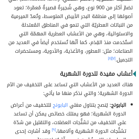
تضمّ أكثر من 900 نوع، وهي شُجيرةٌ قصيرةٌ مُعمّرة؛ تعود
أصولها إلى منطقة البحر الأبيض المتوسط، وتُعدّ الميرمية
من النباتات العطريّة التي تنمو في المناطق المُعتدلة
والاستوائية، وهي من الأعشاب العطرية المهمّة التي
استُخدمت منذ القِدَم، كما أنّها تُستخدم أيضاً في العديد من
الصناعات؛ مثل: العطور، والأغذية، والأدوية، ومستحضرات
التجميل.
[٧]
[٨]
أعشاب مفيدة للدورة الشهرية
هناك العديد من الأعشاب التي تساعد على التخفيف من الآم
الدورة الشهرية؛ والتي نذكر منها ما يأتي:
البابونج:
يُنصح بتناول مغلي
البابونج
للتخفيف من أعراض
الدورة الشهرية؛ فهو يمتلك خصائص يمكن أن تساعد
على التخفيف من تشنُّجات العضلات، والتقليل من شدّة
تشنُّجات الدورة الشهرية وآلامها،
[٩]
وقد أشارت إحدى