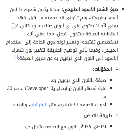
صبغ الشعر الأسود الطبيعي:
عندما يكون شعرك ذا لون
أسود بطبيعته، ولم تكوني قد صبغته من قبل، فهذا
يعني أنّه لا يحتوي على أي ألوان صناعية، وبالتالي فإنّ
استجابته للصبغة ستكون أفضل، مما يعني أنك
تستطيعين تفتيحه، وتغيير لونه دون الحاجة إلى استخدام
المبيض، وفيما يأتي توضيح الطريقة لتغيير لون شعرك
الأسود إلى اللون الذي ترغبين به عن طريق الصبغة:
[٤]
المكوّنات:
صبغة باللون الذي ترغبين به.
علبة مُظهّر اللون (بالإنجليزية: Developer) بحجم 30
مل.
أدوات الصبغة الاعتيادية، مثل:
الفرشاة
، والوعاء.
طريقة التحضير:
اخلطي مُظهّر اللون مع الصبغة بشكل جيد.