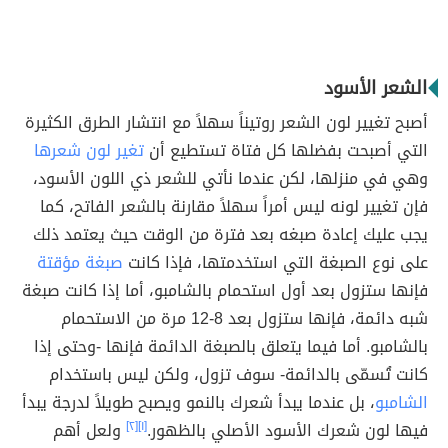
الشعر الأسود
أصبح تغيير لون الشعر روتيناً سهلاً مع انتشار الطرق الكثيرة
التي أصبحت بفضلها كل فتاة تستطيع أن
تغير لون شعرها
وهي في منزلها، لكن عندما نأتي للشعر ذي اللون الأسود،
فإن تغيير لونه ليس أمراً سهلاً مقارنة بالشعر الفاتح، كما
يجب عليك إعادة صبغه بعد فترة من الوقت حيث يعتمد ذلك
على نوع الصبغة التي استخدمتها، فإذا كانت
صبغة مؤقتة
فإنها ستزول بعد أول استحمام بالشامبو، أما إذا كانت صبغة
شبه دائمة، فإنها ستزول بعد 8-12 مرة من الاستحمام
بالشامبو. أما فيما يتعلق بالصبغة الدائمة فإنها -وحتى إذا
كانت تُسمّى بالدائمة- سوف تزول، ولكن ليس باستخدام
الشامبو
، بل عندما يبدأ شعرك بالنمو ويصبح طويلاً لدرجة يبدأ
فيها لون شعرك الأسود الأصلي بالظهور.
[١]
[٢]
ولعل أهم