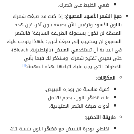
ضعي الخليط على شعرك.
صبغ الشعر الأسود المصبوغ:
إذا كنت قد صبغت شعرك
باللون الأسود وترغبين الآن بصبغه بلون آخر، فإن هذه
المهمّة لن تكون بسهولة الطريقة السابقة؛ فالشعر
المصبوغ لن يستجيب إلى صبغة أخرى؛ ولهذا يتوجب عليك
في البداية أن تستخدمي المبيض (بالإنجليزية: Bleach)،
حتى تعيدي تفتيح شعرك، وسنذكر لك فيما يأتي
الخطوات التي يجب عليك اتباعها لهذه المهمة:
[٤]
المكوّنات:
كمية مناسبة من بودرة التبييض.
علبة مُظهّر اللون، بحجم 20 مل.
أدوات صبغة الشعر الاعتيادية.
طريقة التحضير:
اخلطي بودرة التبييض مع مُظهّر اللون بنسبة 2:1،