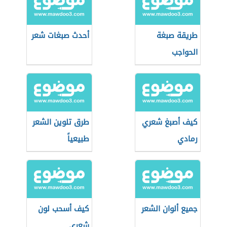
طريقة صبغة
أحدث صبغات شعر
الحواجب
كيف أصبغ شعري
طرق تلوين الشعر
رمادي
طبيعياً
جميع ألوان الشعر
كيف أسحب لون
شعري