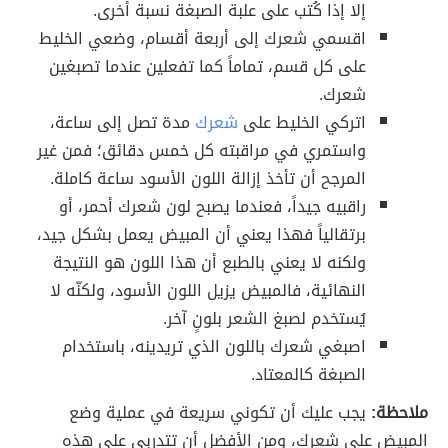
إلا إذا كُتب على علبة الصبغة نسبة أخرى.
اقسمي شعرك إلى أربعة أقسام، وضعي الخليط
على كل قسم، تماماً كما تفعلين عندما تصبغين
شعرك.
اتركي الخليط على
شعرك
مدة تصل إلى ساعة،
واستمري في مراقبته كل خمس دقائق؛ فمن غير
المرجح أن تأخذ إزالة اللون الأسود ساعة كاملة.
راقبيه جيداً، فعندما يصبح لون شعرك أحمر، أو
برتقالياً فهذا يعني أن المبيض يعمل بشكل جيد،
ولكنه لا يعني بالطبع أن هذا اللون هو النتيجة
النهائية، فالمبيض يزيل اللون الأسود، ولكنّه لا
يُستخدم لصبغ الشعر بلونٍ آخر.
اصبغي شعرك باللون الذي تريدينه، باستخدام
الصبغة كالمعتاد.
ملاحظة:
يجب عليك أن تكوني سريعة في عملية وضع
المبيض على شعرك، ومن الأفضل أن تتدربي على هذه