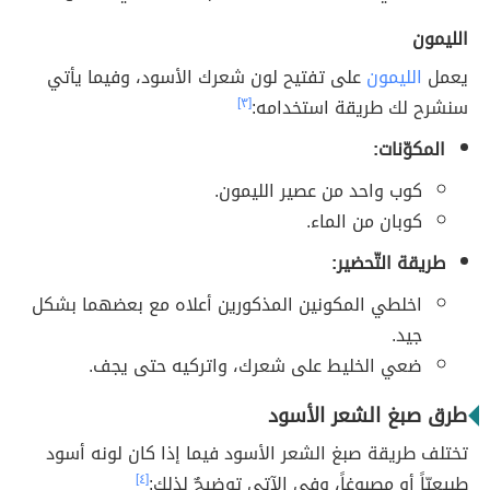
الليمون
يعمل
الليمون
على تفتيح لون شعرك الأسود، وفيما يأتي
سنشرح لك طريقة استخدامه:
[٣]
المكوّنات:
كوب واحد من عصير الليمون.
كوبان من الماء.
طريقة التّحضير:
اخلطي المكونين المذكورين أعلاه مع بعضهما بشكل
جيد.
ضعي الخليط على شعرك، واتركيه حتى يجف.
طرق صبغ الشعر الأسود
تختلف طريقة صبغ الشعر الأسود فيما إذا كان لونه أسود
طبيعيّاً أو مصبوغاً، وفي الآتي توضيحٌ لذلك:
[٤]