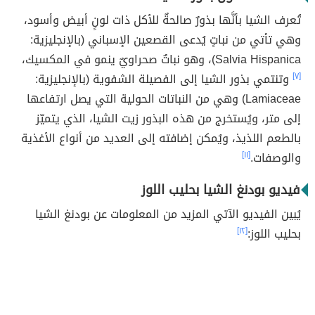
تُعرف الشيا بأنَّها بذورٌ صالحةٌ للأكل ذات لونٍ أبيض وأسود،
وهي تأتي من نباتٍ يُدعى القصعين الإسباني (بالإنجليزية:
Salvia Hispanica)، وهو نباتٌ صحراويٌ ينمو في المكسيك،
[٧]
وتنتمي بذور الشيا إلى الفصيلة الشفوية (بالإنجليزية:
Lamiaceae) وهي من النباتات الحولية التي يصل ارتفاعها
إلى متر، ويُستخرج من هذه البذور زيت الشيا، الذي يتميّز
بالطعم اللذيذ، ويُمكن إضافته إلى العديد من أنواع الأغذية
والوصفات.
[١١]
فيديو بودنغ الشيا بحليب اللوز
يُبين الفيديو الآتي المزيد من المعلومات عن بودنغ الشيا
بحليب اللوز:
[١٢]