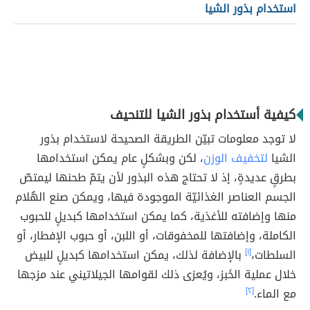
استخدام بذور الشيا
كيفية أستخدام بذور الشيا للتنحيف
لا توجد معلومات تبيّن الطريقة الصحيحة لاستخدام بذور
الشيا
لتخفيف الوزن
، لكن وبشكلٍ عام يمكن استخدامها
بطرقٍ عديدةٍ، إذ لا تحتاج هذه البذور لأن يتمّ طحنها ليمتصّ
الجسم العناصر الغذائيّة الموجودة فيها، ويمكن صنع الهُلام
منها وإضافته للأغذية، كما يمكن استخدامها كبديلٍ للحبوب
الكاملة، وإضافتها للمخفوقات، أو اللبن، أو حبوب الإفطار، أو
السلطات،
[١]
بالإضافة لذلك، يمكن استخدامها كبديلٍ للبيض
خلال عملية الخَبز، ويُعزى ذلك لقوامها الجيلاتيني عند مزجها
مع الماء.
[٢]