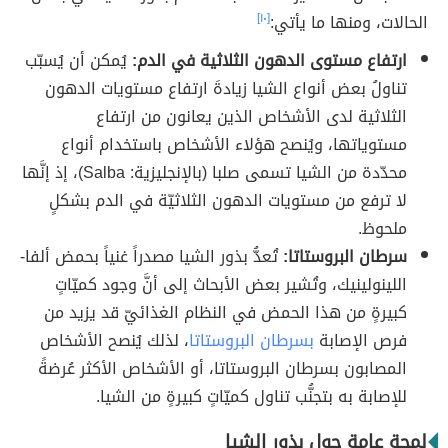
الحالات، ومنها ما يأتي:
[١٠]
ارتفاع مستوى الدهون الثلاثية في الدم:
يُمكن أن يُسبّب
تناولُ بعض أنواع الشيا زيادةَ ارتفاع مستويات الدهون
الثلاثية لدى الأشخاص الذين يعانون من ارتفاع
مستوياتها، ويُنصح هؤلاء الأشخاص باستخدام أنواع
محدّدة من الشيا تسمى صلبا (بالإنجليزية: Salba)، إذ إنَّها
لا ترفع من مستويات الدهون الثلاثيّة في الدم بشكلٍ
ملحوظ.
سرطان البروستاتا:
تُعدُّ بذور الشيا مصدراً غنياً بحمض ألفا-
اللينولينيك، وتُشير بعض الأبحاث إلى أنَّ وجود كميّاتٍ
كبيرةٍ من هذا الحمض في النظام الغذائيّ قد يزيد من
فرص الإصابة
بسرطان البروستاتا
، لذلك يُنصح الأشخاص
المصابون بسرطان البروستاتا، أو الأشخاص الأكثر عُرضةً
للإصابة به بتجنُّب تناول كميّاتٍ كبيرةٍ من الشيا.
لمحة عامة حول بذور الشيا