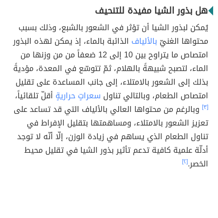
هل بذور الشيا مفيدة للتنحيف
يُمكن لبذور الشيا أن تؤثر في الشعور بالشبع، وذلك بسبب
محتواها الغنيّ
بالألياف
الذائبة بالماء، إذ يمكن لهذه البذور
امتصاص ما يتراوح بين 10 إلى 12 ضعفاً من من وزنها من
الماء، لتصبح شبيهةً بالهلام، ثمّ تتوسّع في المعدة، مؤديةً
بذلك إلى الشعور بالامتلاء، إلى جانب المساعدة على تقليل
امتصاص الطعام، وبالتالي تناول
سعراتٍ حراريةٍ
أقلّ تلقائياً،
[٣]
وبالرغم من محتواها العالي بالألياف التي قد تساعد على
تعزيز الشعور بالامتلاء، ومساهمتها بتقليل الإفراط في
تناول الطعام الذي يساهم في زيادة الوزن، إلّا أنّه لا توجد
أدلّة علمية كافية تدعم تأثير بذور الشيا في تقليل محيط
الخصر.
[٢]