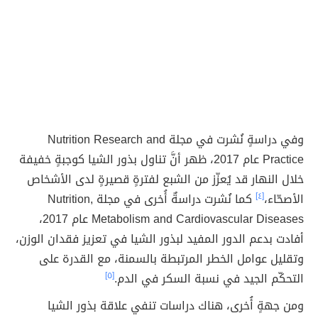
وفي دراسةٍ نُشرت في مجلة Nutrition Research and
Practice عام 2017، ظهر أنَّ تناول بذور الشيا كوجبةٍ خفيفة
خلال النهار قد يُعزّز من الشبع لفترةٍ قصيرةٍ لدى الأشخاص
الأصحّاء،
[٤]
كما نُشرت دراسةٌ أُخرى في مجلة Nutrition,
Metabolism and Cardiovascular Diseases عام 2017،
أفادت بدعم الدور المفيد لبذور الشيا في تعزيز فقدان الوزن،
وتقليل عوامل الخطر المرتبطة بالسمنة، مع القدرة على
التحكّم الجيد في نسبة السكر في الدم.
[٥]
ومن جهةٍ أُخرى، هناك دراسات تنفي علاقة بذور الشيا