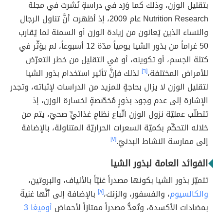
بتقليل الوزن، وذلك كما وَرَد في دراسةٍ نُشرت في مجلة
Nutrition Research عام 2009، إذ أظهرت أنَّ تناول الرجال
والنساء الذين يُعانون من زيادة الوزن أو السمنة لما يُقارب
50 غراماً من بذور الشيا يومياً مدّة 12 أسبوعاً، لم يؤثّر في
كتلة الجسم، أو تكوينه، أو في التقليل من خطر التعرّض
للأمراض المختلفة،
[٦]
لذلك فإنَّ تأثير استخدام بذور الشيا
لتقليل الوزن لا يزال بحاجةٍ للمزيد من الدراسات لإثباته، وتجدر
الإشارة إلى عدم وجود بذورٍ مُخصّصةٍ لخسارة الوزن، إذ
تتطلّب عمليّة نزول الوزن اتّباع نظامٍ غذائيٍّ صحيّ، يتم من
خلاله التحكّم بكميّة السعرات الحراريّة المتناولة، بالإضافة
إلى ممارسة النشاط البدنيّ.
[٧]
الفوائد العامة لبذور الشيا
تتميّز بذور الشيا بكونها مصدراً غنيّاً بالألياف، والبروتين،
والكالسيوم
، والفسفور، والزنك،
[٨]
بالإضافة إلى أنَّها غنيةٌ
بمضادات الأكسدة، وتُعدُّ مصدراً ممتازاً لأحماض
أوميغا 3