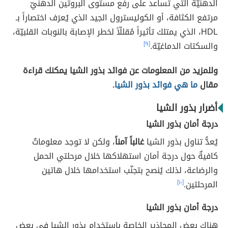
الدهنيّة التي تساعد على رفع مستوى البروتين الدهنيّ
مرتفع الكثافة، أو الكوليسترول الجيد الذي يُعرَف اختصاراً بـ
HDL، الذي يمتلك تأثيراً مُقللّاً لخطر الإصابة بالنوبات القلبيّة،
والسكتات الدماغيّة.
[٩]
وللمزيد من المعلومات عن فوائد بذور الشيا يمكنك قراءة
مقال
ما هي فوائد بذور الشيا
.
أضرار بذور الشيا
درجة أمان بذور الشيا
يُعدُّ تناول بذور الشيا
غالباً آمناً
، ولكن لا توجد معلوماتٌ
كافيةٌ حول درجة أمان استهلاكها خلال مرحلتي الحمل
والرضاعة، لذلك يُنصح بتجنّب استخدامها خلال هاتين
المرحلتين.
[١٠]
درجة أمان بذور الشيا
هناك بعض المحاذير الخاصة باستخدام بذور الشيا في بعض