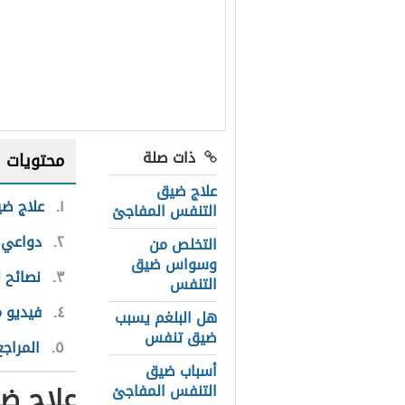
ذات صلة
محتويات
علاج ضيق
١
علاج ضي
التنفس المفاجئ
٢
دواعي 
التخلص من
وسواس ضيق
٣
نصائح 
التنفس
٤
فيديو 
هل البلغم يسبب
ضيق تنفس
٥
المراجع
أسباب ضيق
علاج ضي
التنفس المفاجئ