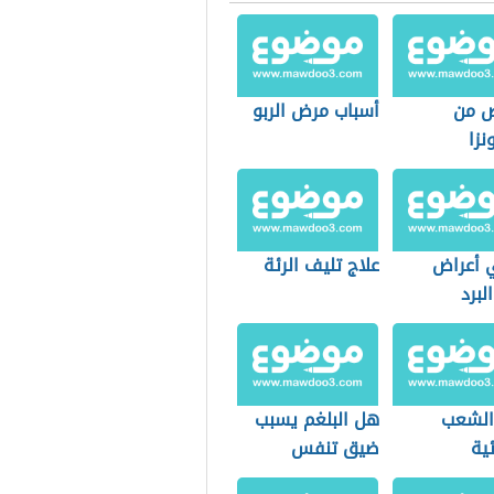
ص من
أسباب مرض الربو
نزا
 أعراض
علاج تليف الرئة
لبرد
الشعب
هل البلغم يسبب
ية
ضيق تنفس