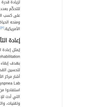
لزيادة قدرة
للتحكّم بعدد
على كسب الم
ومنحه الحياة
الأمريكية.
[٣]
[٦]
إعادة التأ
بهدف إبقاء 
لتحسين القد
أشار مركز ال
استفادوا من 
التي أدت للإ
وتقنيات، وال