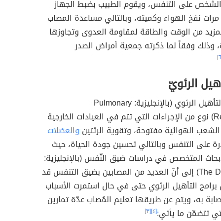
 الشخص على التنفس، ويقوم الطبيب بضبط الجهاز
 مرات نفخ الهواء وكميته، وبالتالي مساعدة المصاب
زيد من الوقت والطاقة لمقاومة العدوى وتجاوزها
، وذلك وفقاً لما ذكرته جمعية أمراض الصدر
هيل الرئويّ
يُمثل إعادة التأهيل الرئوي (بالإنجليزية: Pulmonary
Rehabilitation) نوع من الإجراءات التي تتم في العيادات الخارجية
الشعب الهوائية مفتوحة، وتقوية الرئتين
والعضلات
رة على التنفس وبالتالي تحسين جودة الحياة، حيث
أبحاث المتخصص في دراسات ضيق النّفس (بالإنجليزية:
The Dyspnea Lab) إلى أنّ العديد من المصابين بضيق التنفس قد
برامج التأهيل الرئوي حتى في حال استمرت الأسباب
صابة به، ويتم عن طريقها تعليم المُصاب عدّة تمارين
تي تتضمّن ما يأتي:
[٤]
[٣]