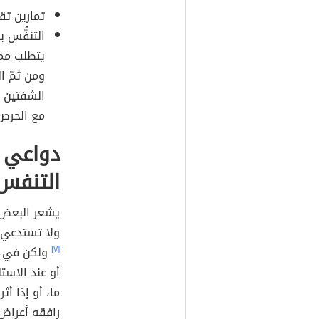
تمارين تق
يتطلب مما
ومن ثمّ ا
الشفتين ك
مع الحرص 
دواعي 
التنفس
يشعر البعض 
ولا تستدعي 
[٧]
ولكن في حا
أو عند الاستل
ما، أو إذا أ
رافقه أعراض 