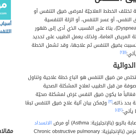
 تختلف الخطط العلاجيّة لمرضى ضيق التنفس أو
 ضيق النفس، أو عسر التنفس، أو الزلة التنفسية
أسباب
(بالإنجليزية: Dyspnea)، بناءً على المُسبب الذي أدى إلى ظهور
التنف
ة المريض العامة، ولذلك يعمل الطبيب على تحديد
 تسببت بضيق التنفس ثم علاجها، وقد تشمل الخطة
أتي:
[١]
[٢]
الدوائية
لتخلص من ضيق التنفس هو اتباع خطة علاجية وتناول
وصوفة من قبل الطبيب لعلاج المشكلة الصحية
 فغالباً ما يكون ضيق النفس عَرَض لمشكلة صحيّة
بحد ذاته،
[٣]
ويُمكن بيان آلية علاج ضيق التنفس تبعًا
 يأتي:
[٢]
[٤]
الربو (بالإنجليزية: Asthma) أو مرض
الانسداد
مقالا
المزمن (بالإنجليزية: Chronic obstructive pulmonary