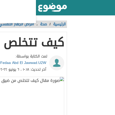
أكبر موقع عربي بالعالم
الرئيسية
/
صحة
،
أمراض الجهاز التنفسي
كيف تتخلص 
تمت الكتابة بواسطة:
Fedaa Abd El Jawwad.U2W
آخر تحديث:
١٠:١٨ ، ٦ يونيو ٢٠٢٢