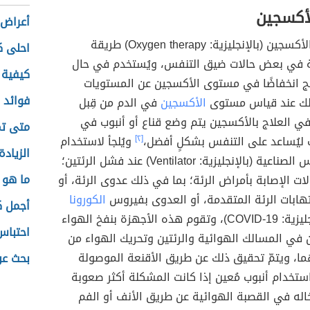
لأكسجين
أعراض 
يُعد العلاج بالأكسجين (بالإنجليزية: Oxygen therapy) طريقة
احلى ك
عة في بعض حالات ضيق التنفس، ويُستخدم في حال
كيفية 
ئج انخفاضًا في مستوى الأكسجين عن المستويات
فوائد 
لك عند قياس مستوى
الأكسجين
في الدم من قِبل
ي العلاج بالأكسجين يتم وضع قناع أو أنبوب في
متى تم
 ليُساعد على التنفس بشكلٍ أفضل،
[٢]
ويُلجأ لاستخدام
الزياد
أجهزة التنفس الصناعية (بالإنجليزية: Ventilator) عند فشل الرئتين؛
ما هو 
ات الإصابة بأمراض الرئة؛ بما في ذلك عدوى الرئة، أو
هابات الرئة المتقدمة، أو العدوى بفيروس
الكورونا
أجمل ك
الجديد (بالإنجليزية: COVID-19)، وتقوم هذه الأجهزة بنفخ الهواء
احتباس
 في المسالك الهوائية والرئتين وتحريك الهواء من
هما، ويتمّ تحقيق ذلك عن طريق الأقنعة الموصولة
بحث عن 
باستخدام أنبوب مُعين إذا كانت المشكلة أكثر صعوبة
خاله في القصبة الهوائية عن طريق الأنف أو الفم