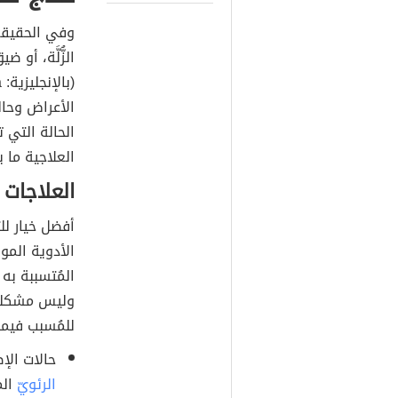
وفي الحقيقة
الزُّلَّة، أو
الأعراض وحال
الحالة التي
العلاجية ما ي
العلاجات 
أفضل خيار ل
الأدوية الم
المُتسببة به
وليس مشكلة 
للمُسبب فيما
حالات الإصابة ب
الرئويّ