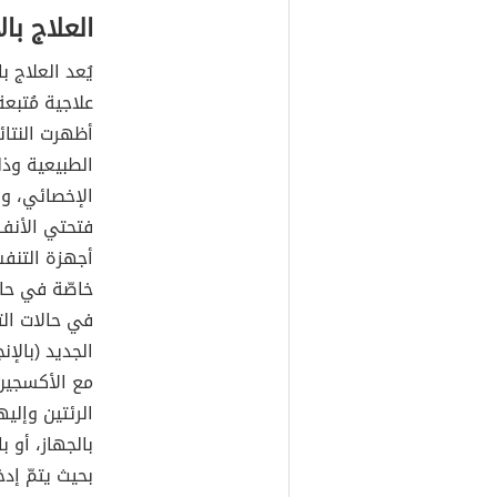
العلاج با
علاجية مُتب
أظهرت النتا
الطبيعية وذ
الإخصائي، وف
فتحتي الأنف
خاصّة في حال
في حالات الت
مع الأكسجين
الرئتين وإلي
بالجهاز، أو 
بحيث يتمّ إد