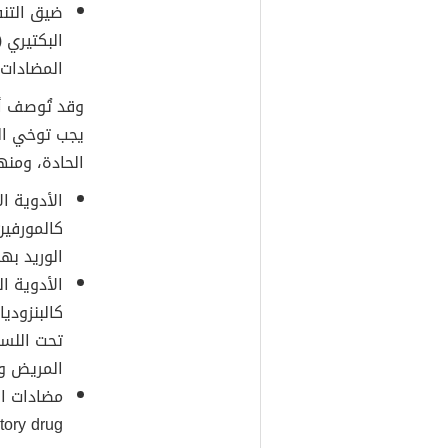
ضيق التنف
المضادات 
وقد تُوصف أن
يجب توخي الح
الحادة، ومنها
الوريد به
تحت اللسا
المريض وب
inflammatory drug