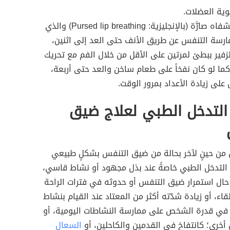
وية العضلات.
التنفُّس بشفاه صارَّة (بالإنجليزية: Pursed lip breathing) والذي
رسة التنفس عن طريق الأنف حتى العد إلى اثنين،
لزفير ببطئ لمرتين على الأقل من خلال الفم مع تحريك
ما لو كان نفخاً على طعام ساخن والعد حتى أربعة،
على زيادة الأعداد بمرور الوقت.
التدخل الطبي لعلاج ضيق
من حينٍ لآخر بحالة من ضيق التنفس بشكلٍ طبيعي
التدخل الطبي خاصةً عند بذل مجهود أو نشاط قاسي،
ل استمرار ضيق التنفس أو حدوثه في فترات الراحة
قاء، أو زيادة شدّته أكثر من المعتاد عند القيام بنشاط
ثر في قدرة الشخص على ممارسة النشاطات اليومية، أو
أخرى؛ كانتفاخ في القدمين والكاحلين، أو
السعال