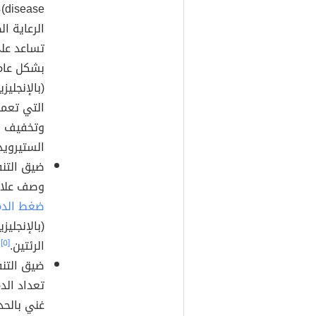
se
الرعاية ا
تساعد عل
بشكل عام
التي تعمل
وتخفيف ال
الستيرويدات (بال
ضيق التنف
وصف علاجا
ضغط الدم
الرئتين.
[٥]
ضيق التنفس
تعداد ال
غني بالحد