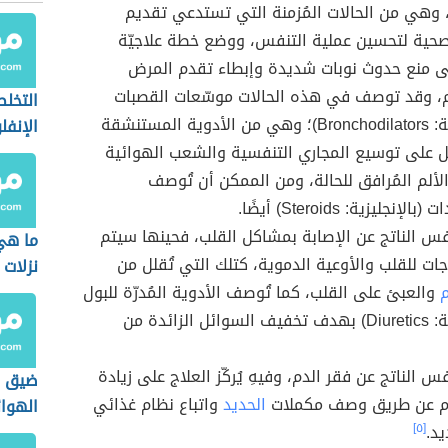
disea)، وهي من الحالات المُزمنة التي تستدعي تقديم
لصحية لتحسين عملية التنفس، ووضع خطة علاجيّة
ى منع حدوث نوبات شديدة وإبطاء تقدم المرض
، وقد توصف في هذه الحالات موسّعات القصبات
التخل
(بالإنجليزية: Bronchodilators)؛ وهي من الأدوية المستنشقة
الإنفلو
 على توسيع المجاري التنفسية والشعب الهوائية
ألم المُرافق للحالة، ومن الممكن أن تُوصف
إنجليزية: Steroids) أيضًا.
س الناتج عن الإصابة بمشاكل القلب، فحينها سيتم
ما هي
ت للقلب والأوعية الدموية، كتلك التي تُقلل من
نزلات ا
والعبئ على القلب، كما تُوصف الأدوية المُدرّة للبول
(بالإنجليزية: Diuretics) بهدف تخفيف السوائل الزائدة من
 الناتج عن فقر الدم، وفيهِ يُركّز العلاج على زيادة
ضيق 
دم عن طريق وصف مكملات
الحديد
واتباع نظام غذائي
الهوائ
يد.
[٥]