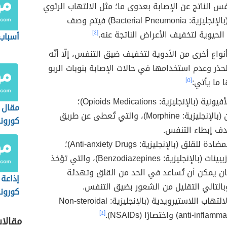
س الناتج عن الإصابة بعدوى ما؛ مثل الالتهاب الرئوي
البكتيري (بالإنجليزية: Bacterial Pneumonia) فيتم وصف
الحيوية لتخفيف الأعراض الناتجة عنه.
[٤]
أسباب 
واع أخرى من الأدوية لتخفيف ضيق التنفس، إلّا أنّه
ذر وعدم استخدامها في حالات الإصابة بنوبات الربو
 ما يأتي:
[٥]
الأدوية الأفيونية (بالإنجليزية: Opioids Medications)؛
مقال 
كالمورفين (بالإنجليزية: Morphine)، والتي تُعطى عن طريق
كورونا
دف إبطاء التنفس.
الأدوية المضادة للقلق (بالإنجليزية: Anti-anxiety Drugs)؛
كالبنزوديازيبينات (بالإنجليزية: Benzodiazepines)، والتي تؤخذ
ن يمكن أن تُساعد في الحد من القلق وتهدئة
إذاعة
التالي التقليل من الشعور بضيق التنفس.
كورونا
مضادات الالتهاب اللاستيرويدية (بالإنجليزية: Non-steroidal
anti-) واختصارًا (NSAIDs).
[٤]
مقالا