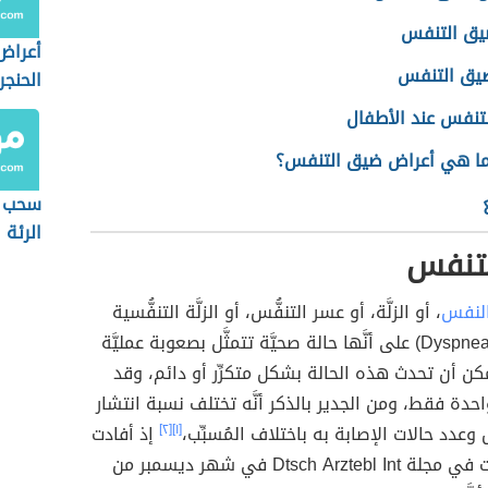
يق التنفس
أعراض
ضيق التنفس
الحنجر
تنفس عند الأطفال
ما هي أعراض ضيق التنفس؟
سحب ا
الرئة
تنفس
لنفس
، أو الزلَّة، أو عسر التنفُّس، أو الزلَّة التنفُّسية
(بالإنجليزية: Dyspnea) على أنَّها حالة صحيَّة تتمثَّل بصعوبة عمليَّة
مكن أن تحدث هذه الحالة بشكل متكرِّر أو دائم، وقد
احدة فقط، ومن الجدير بالذكر أنَّه تختلف نسبة انتشار
وعدد حالات الإصابة به باختلاف المُسبِّب،
[١]
[٢]
إذ أفادت
دراسات نشرت في مجلة Dtsch Arztebl Int في شهر ديسمبر من