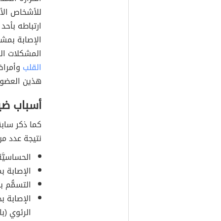
للأشخاص الأصح
ارتباطه بأحد
الإصابة بمشكل
المشكلات الص
القلب
وأمراض
هذين العضوي
أسباب ضي
كما ذكر سابق
نتيجة عدد من
الحساسيَّ
الإصابة 
التسمُّم ب
الإصابة ب
الرئوي (بالإنجليزية: 