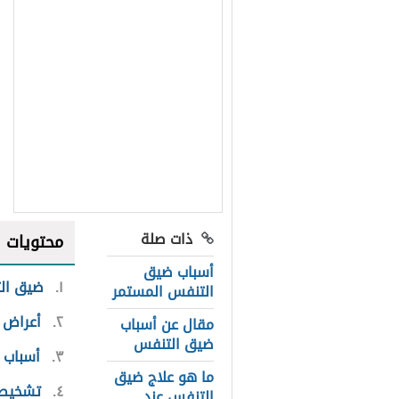
ذات صلة
محتويات
أسباب ضيق
١
ضيق ال
التنفس المستمر
٢
أعراض 
مقال عن أسباب
ضيق التنفس
٣
أسباب 
ما هو علاج ضيق
٤
تشخيص
التنفس عند