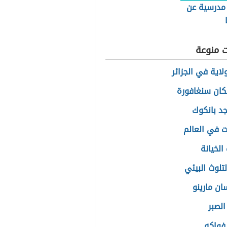
 مدرسية عن
ت منوعة
لاية في الجزائر
ان سنغافورة
جد بانكوك
يت في العالم
الخيانة
لتلوث البيئي
ان مارينو
الصبر
فواكه