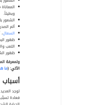
الشعور بال
المعاناة م
وبطيئاً.
الشعور بان
ألم الصدر.
السعال
، 
ظهور البش
التعب والا
ظهور الشف
ولمعرفة الم
الآتي: (
ما ه
أسباب 
توجد العديد 
فعادة تسبِّب 
الحرارة الشد