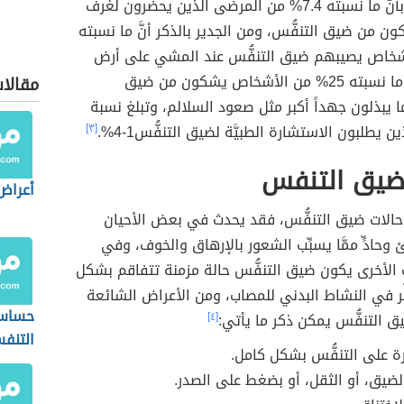
عام 2016م، بأنَّ ما نسبته 7.4% من المرضى الذين يحضرون لغرف
ن من ضيق التنفُّس، ومن الجدير بالذكر أنَّ ما نسبته
أشخاص يصيبهم ضيق التنفُّس عند المشي على أرض
الأشخاص يشكون من ضيق
مقالا
 يبذلون جهداً أكبر مثل صعود السلالم، وتبلغ نسبة
 يطلبون الاستشارة الطبيَّة لضيق التنفُّس1-4%.
[٣]
ضيق التنفس
أعراض 
 حالات ضيق التنفُّس، فقد يحدث في بعض الأحيان
حادٍّ ممَّا يسبِّب الشعور بالإرهاق والخوف، وفي
الأخرى يكون ضيق التنفُّس حالة مزمنة تتفاقم بشكل
ّر في النشاط البدني للمصاب، ومن الأعراض الشائعة
حساسي
ق التنفُّس يمكن ذكر ما يأتي:
[٤]
التنف
ة على التنفُّس بشكل كامل.
لضيق، أو الثقل، أو بضغط على الصدر.