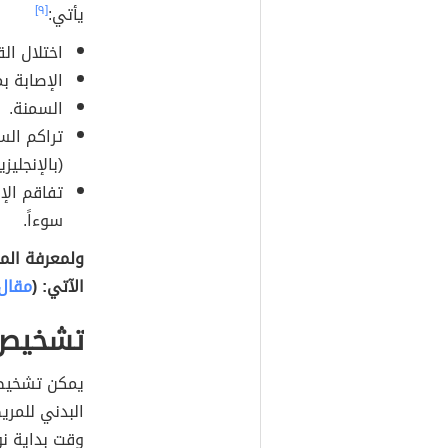
يأتي:
[٩]
اختلال ال
الإصابة ب
السمنة.
تراكم ال
(بالإنجليزية: al effusion
تفاقم الإ
سوءاً.
ولمعرفة الم
الآتي: (
مقال
تشخيص 
يمكن تشخيص 
البدني للمري
وقت بداية نوب