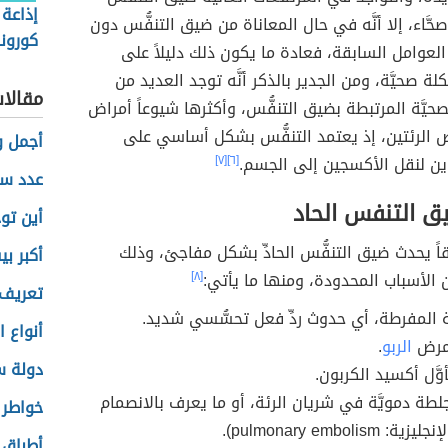
إذاعة
َّاء، إلا أنَّه في حال المعاناة من ضيق التنفُّس دون
كورونا
 العوامل السابقة، فعادة ما يكون ذلك دليلاً على
ة صحيَّة، ومن الجدير بالذكر أنَّه توجد العديد من
مقالا
حيَّة المرتبطة بضيق التنفُّس، وأكثرها شيوعاً أمراض
 الرئتين، إذ يعتمد التنفُّس بشكل أساسي على
أجمل و
ن لنقل الأكسجين إلى الجسم.
[٦]
[٧]
عدد سك
ق التنفس الحاد
أين تو
اً يحدث ضيق التنفُّس الحادِّ بشكل مفاجئ، وذلك
أكبر ب
 الأسباب المحدودة، ومنها ما يأتي:
[٨]
تعريف 
ة المفرطة، أي حدوث ردِّ فعل تحسُّسي شديد.
أنواع ا
بمرض
الربو
.
دولة س
أوَّل أكسيد الكربون.
جلطة دمويَّة في شريان الرئة، أو ما يعرف بالانصمام
خواطر 
pulmonary embolism)‏.
أطباق 