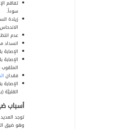
تفاقم الإ
سوءاً.
زيادة الس
الاندحاس القلبي 
عدم انتظا
انسداد مج
الإصابة بال
الإصابة ب
المثقوب (بالإنجل
فقدان
ال
القلبيَّة (بالإنجل
أسباب ضي
توجد العديد 
وهو ضيق التن