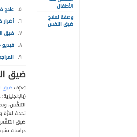
الأطفال
٥
علاج ض
وصفة لعلاج
٦
أضرار 
ضيق النفس
٧
ضيق ال
٨
فيديو 
٩
المراجع
ضيق ال
يُعرَّف
ضيق ا
التنفُّس، وي
تحدث لمرَّة و
ضيق التنفُّس 