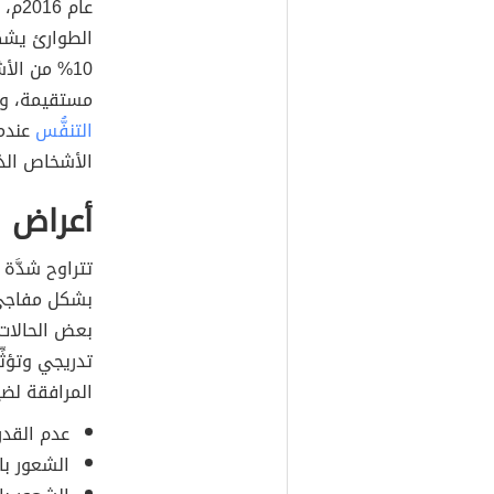
الطوارئ يشكو
10% من ال
مستقيمة، وما نسبته 25% من 
التنفُّس
عندما
الأشخاص الذين
أعراض 
تتراوح شدَّة
بشكل مفاجئ و
بعض الحالات 
تدريجي وتؤثِ
المرافقة لضي
عدم القدر
الشعور با