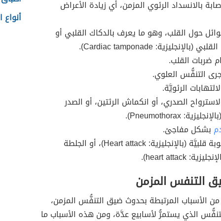
صابة بالانسداد الرئوي المزمن، أي زيادة الأعراض
أنواع ا
وائل حول القلب، وهو ما يعرف بالدكاك القلبي أو
(بالإنجليزية: Cardiac tamponade).
م ضربات القلب.
رى التنفُّس العلوي.
التهابات الرئويَّة.
الاسترواح الصدري، أو انكماش الرئتين، أو الصدر
يزية: Pneumothorax).
دم
بشكل مفاجئ.
الإصابة بنوبة قلبيَّة (بالإنجليزية: Heart attack)، أو الجلطة
يزية: heart attack).
ق التنفس المزمن
من الأسباب المرتبطة بحدوث ضيق التنفُّس المزمن،
فُّس الذي يستمرُّ لأسابيع عدَّة، ومن هذه الأسباب ما