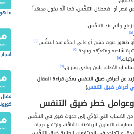
اختناق.
ن قصر أو اضمحلال التنفُّس، كما أنَّه يكون مجهداً
ما هو 
زعاج وألم عند التنفُّس.
[٥]
أو ظهور صوت خشن أو عالي الحدَّة عند التنفُّس.
[٥]
رة شاحبة ومتعرِّقة وباردة.
[٥]
أسباب 
رتباك.
[٥]
اه أو الأظافر بلون رمادي ومزرق.
[٥]
زيد عن أعراض ضيق التنفس يمكن قراءة المقال
ي أعراض ضيق التنفس
)
.
مقال 
وعوامل خطر ضيق التنفس
كورونا
من الأسباب التي تؤدِّي إلى حدوث ضيق في التنفُّس،
ممارسة التمارين الرياضيَّة الشاقَّة، وارتفاع درجات
يدة، والتواجد في المرتفعات العالية ضيق التنفُّس