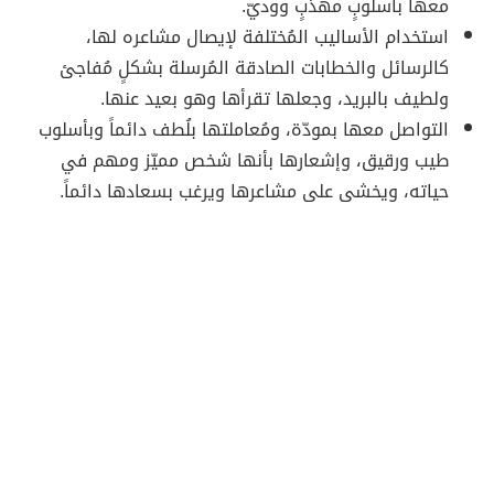
معها بأسلوبٍ مهذّبٍ ووديّ.
استخدام الأساليب المُختلفة لإيصال مشاعره لها،
كالرسائل والخطابات الصادقة المُرسلة بشكلٍ مُفاجئ
ولطيف بالبريد، وجعلها تقرأها وهو بعيد عنها.
التواصل معها بمودّة، ومُعاملتها بلُطف دائماً وبأسلوب
طيب ورقيق، وإشعارها بأنها شخص مميّز ومهم في
حياته، ويخشى على مشاعرها ويرغب بسعادها دائماً.