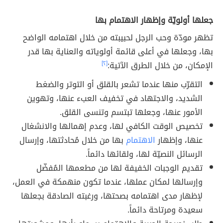
جعلها أولويّة وإظهار الاهتمام بها
تظهر مودّة وحب الرجل لحبيبته من خلال اهتمامه الواضح
بها، وجعلها في أعلى قائمة أولوياته والعناية بها قدر
الإمكان، من خلال الطرق الآتية:
[٢]
التقرّب منها عندما تشعر بالقلق أو التوتر والضغط
الشديد، والاجتهاد في تخفيف العبء عنها، وتهوين
الأمور عنها، وجعلها تبتسم وتنسى القلق.
تخصيص الوقت الكافي لها، وعدم إهمالها والانشغال
عنها، وإظهار
الاهتمام
بها من خلال مُحادثتها، وإرسال
الرسائل النصيّة لها، ولقائها دائماً.
تقديم الوجبات الخفيفة لها من مطعمها المُفضّل
وإرسالها لمكان عملها، عندما تكون منهمكة في العمل،
لإظهار مدى اهتمامه بصحتها، ورغبته الصادقة بجعلها
سعيدة ومرتاحة دائماً.