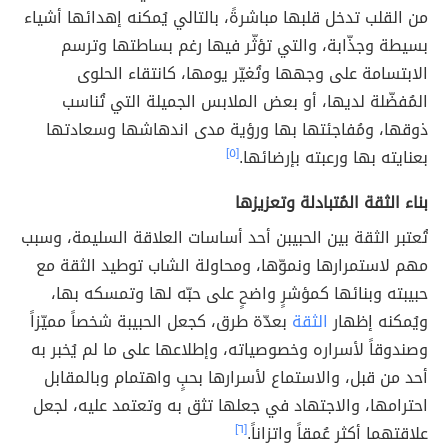
من القلب تدخل قلبها مباشرةً، بالتالي يُمكنه إهدائها أشياء
بسيطة وجذّابة، والتي تؤثّر فيها رغم بساطتها وترسم
الابتسامة على وجهها وتُغيّر يومها، كانتقاء الحلوى
المُفضّلة لديها، أو بعض الملابس الجميلة التي تُناسب
ذوقها، ومُفاجئتها بها ورؤية مدى اندهاشها وسعادتها
بعنايته بها ورعبته بإرضائها.
[٥]
بناء الثقة المُتبادلة وتعزيزها
تُعتبر الثقة بين الحبيبن أحد أساسات العلاقة السليمة، وسبب
مهم لاستمرارها ونموّها، ومحاولة الشاب توطيد الثقة مع
حبيبته وبنائها كمؤشرٍ واضحٍ على حبّه لها وتمسكه بها،
ويُمكنه إظهار
الثقة
بعدّة طرق، كجعل الحبيبة شخصاً مميّزاً
وصندوقاً لأسراره وخصوصياته، وإطلاعها على ما لم يُخبر به
أحد من قبل، والاستماع لأسرارها بحبٍ واهتمام وبالمقابل
احترامها، والاجتهاد في جعلها تثق به وتعتمد عليه، لجعل
علاقتهما أكثر عُمقاً واتزاناً.
[٦]