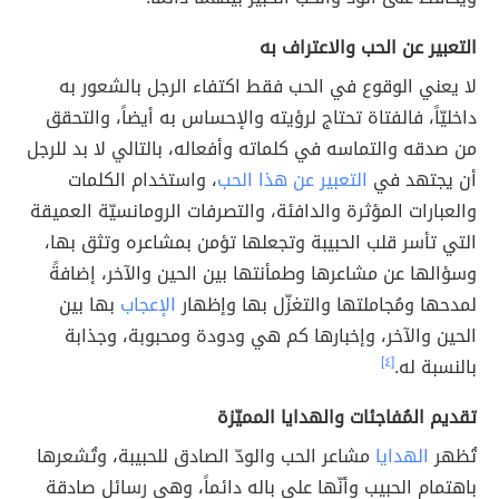
التعبير عن الحب والاعتراف به
لا يعني الوقوع في الحب فقط اكتفاء الرجل بالشعور به
داخليّاً، فالفتاة تحتاج لرؤيته والإحساس به أيضاً، والتحقق
من صدقه والتماسه في كلماته وأفعاله، بالتالي لا بد للرجل
أن يجتهد في
التعبير عن هذا الحب
، واستخدام الكلمات
والعبارات المؤثرة والدافئة، والتصرفات الرومانسيّة العميقة
التي تأسر قلب الحبيبة وتجعلها تؤمن بمشاعره وتثق بها،
وسؤالها عن مشاعرها وطمأنتها بين الحين والآخر، إضافةً
لمدحها ومُجاملتها والتغزّل بها وإظهار
الإعجاب
بها بين
الحين والآخر، وإخبارها كم هي ودودة ومحبوبة، وجذابة
بالنسبة له.
[٤]
تقديم المُفاجئات والهدايا المميّزة
تُظهر
الهدايا
مشاعر الحب والودّ الصادق للحبيبة، وتُشعرها
باهتمام الحبيب وأنّها على باله دائماً، وهي رسائل صادقة