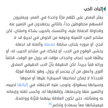
إثبات الحب
يعثر البعض على حُبّهم مرّةً واحدة في العمر، ويعتبرون
أنفسهم محظوظين جداً، بالتالي يجتهدون في التعبير عنه
ومُحاولة الحفاظ عليه، والتمسك بالحبيب بشدّة وامتنان، لكن
مشاعر المرء الثمينة وخوفه من الخوض في تجربةٍ قد لا
تنجح، أو مروره بتجارب سابقة
صدمته
وآلمته قد تجعله
يخشى الوقوع في الحب، أو يُشكك في مشاعر الحبيب له، أو
يظنّها مُجرد إعجاب وانجذاب مؤقت قد يزول مع الوقت، مُخلفاً
ورائه قلباً جريحاً، لكن الحقيقة بأنّ الحب الحقيقي الصادق
أقوى وأعمق من أن ينحسر أو يزول، وهو عاطفة قويّة
مُتجددّة لا يُمكن لصاحبها السيطرة عليها أو محوها
ونسيانها بسهولةٍ، وتوجب عليه الاجتهاد في
إثباتها
لحبيبه،
والتعبير عنها وترجمتها، وإظهارها له، وكسب ثقته وإيمانه
به وطمأنته، حتى تكون العلاقة بينهما مُتزّنة وواضحة،
فيعيشانها معاً بسعادةٍ وتناغم.
[٧]