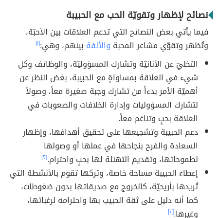
نصائح لإظهار وتقويّة الحب مع الحبيبة
فيما يأتي بعض النصائح التي تدعم العلاقات بين الأحبّة،
وتُظهر وتقوّي مشاعر المحبة
والألفة
بينهم، وهي:
[١]
التخليّ عن الأنانيّة وتشارك المسؤوليّة، والوظائف وكل
شيء في العلاقة بمساواةٍ مع الحبيبة، بغض النظر عن
أهميّة الأمر بدءاً من تشارك وجبة صغيرة معاً، وصولاً
لتشارك المسؤوليات وإدارة الخلافات والصعوبات في
العلاقة بحبٍ وتناغم معاً.
دعم الحبيبة وتشجيعها على تحقيق أهدافها، وإظهار
السعادة والفرح بنجاحها في عملها أو وصولها
لطموحاتها، وتقديم التهنئة لها بحبٍ واحترام.
[٢]
إعطاء الحبيبة مساحة خاصة، وتركها تقوم بالأنشطة التي
تُريدها بأريحيّة، كالخروج مع صديقاتها بدون ضغوطات،
كما أنه دليل على ثقة الحبيب بها واحترامه لرغباتها،
وغيرها.
[٢]