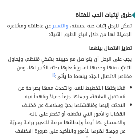
طرق لإثبات الحب للفتاة
يُمكن للرجل إثبات حبه لحبيبته،
والتعبير
عن عاطفته ومشاعره
الجميلة لها من خلال اتباع الطرق الآتية:
تعزيز الاتصال بينهما
يجب على الرجل أن يتواصل مع حبيبته بشكلٍ مُنتظم، ويُحاول
التقرّب منها وجذبها له، وإشعارها بحبّه الكبير لها، ومن
مظاهر الاتصال الجيّد بينهما ما يأتي:
[١]
مُشاركتها التخطيط للغد، والتحدث معها بصراحة عن
مُستقبل العلاقة، وجعلها جزءاً جميلاً ومُهماً فيه.
التحدّث إليها ومُناقشتها بحبّ وسلاسة عن مُختلف
القضايا والأمور التي تشغله أو تخطر على باله،
والاستماع لها أيضاً وإعطائها فرصة للتعبير براحة وحريّة
عن وجهة نظرها للأمور والتأكيد على ضرورة الاختلاف