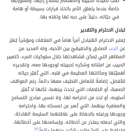
طلب نصيحة الحبيبة والاهتمام بسماع رأيها، ومشورتها
خاصةً عندما يتعلق الأمر باتخاذ قرارات بسيطة أو هامة
في حيّاته، دليلاً على حبه لها وثقته بها.
تبادل الاحترام والتقدير
يُعتبر الاحترام المُتبادل أمراً هاماً في العلاقات ومؤشراً يُعبّر
عن
الحب
الصادق والحقيقيّ بين الأحبه، وله العديد من
المظاهر التي يُمكن مُشاهدتها خلال سلوكيات المرء، كتعبير
الحبيب عن امتنانه وشكره لحبيبته لوجودها معه، وتقديره
أهميّتها ومكانتها العظيمة في قلبه، التي تُغيّر حياته
للأفضل، إضافةً للتعامل اللطيف معها دائماً، رغم المواقف
الصعبة، أو الخلافات التي تحدث بينهما، لكنها لا تُغيّر
أسلوبه، أو تحد من احترامه لها، ولا ننسى مبادئ التسامح
والمغفرة بينهما، التي تُعبر عن تمسكه بها، واحترامه
وجودها ورغبته بالحفاظ على علاقتهما السليمة الهادئة،
والتي تجعله يعتذر عن أخطائه، ويُسامحها على أخطائها،
ويُحافظ على الودّ والحب الكبير بينهما دائماً.
[٣]