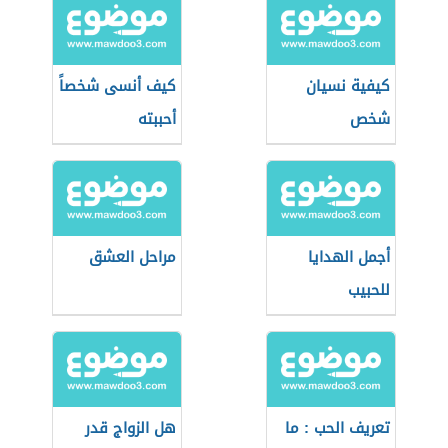
كيفية نسيان
كيف أنسى شخصاً
شخص
أحببته
أجمل الهدايا
مراحل العشق
للحبيب
تعريف الحب : ما
هل الزواج قدر