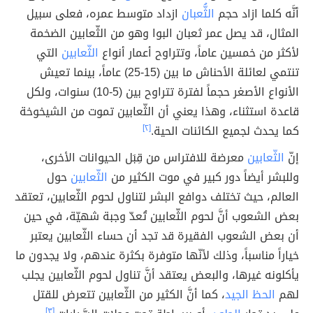
أنَّه كلما ازاد حجم
الثُّعبان
ازداد متوسط عمره، فعلى سبيل
المثال، قد يصل عمر ثعبان البوا وهو من الثّعابين الضخمة
لأكثر من خمسين عاماً، وتتراوح أعمار أنواع
الثّعابين
التي
تنتمي لعائلة الأحناش ما بين (15-25) عاماً، بينما تعيش
الأنواع الأصغر حجماً لفترة تتراوح بين (5-10) سنوات، ولكل
قاعدة استثناء، وهذا يعني أن الثّعابين تموت من الشيخوخة
كما يحدث لجميع الكائنات الحية.
[٢]
إنّ
الثّعابين
معرضة للافتراس من قِبَل الحيوانات الأخرى،
وللبشر أيضاً دور كبير في موت الكثير من
الثّعابين
حول
العالم، حيث تختلف دوافع البشر لتناول لحوم الثّعابين، تعتقد
بعض الشعوب أنَّ لحوم الثّعابين تُعدّ وجبة شهيّة، في حين
أن بعض الشعوب الفقيرة قد تجد أن حساء الثّعابين يعتبر
خياراً مناسباً، وذلك لأنّها متوفرة بكثرة عندهم، ولا يجدون ما
يأكلونه غيرها، والبعض يعتقد أنَّ تناول لحوم الثّعابين يجلب
لهم
الحظ الجيد
، كما أنَّ الكثير من الثّعابين تتعرض للقتل
[٣]