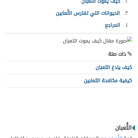
٢
كيف يموت الثُّعبان
٣
الحيوانات التي تفترس الثّعابين
٤
المراجع
ذات صلة
كيف يلدغ الثعبان
كيفية مكافحة الثعابين
الثُّعبان