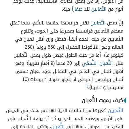
من الأبوين، إلا في بعض الحالات الاستثنائية، كذلك توجد
أنوعٌ من
الثّعابين
تلد
صغاراً
حية.
إنَّ بعض
الثّعابين
تقتل فرائسها بحقنها بالسُّم، بينما تقتل
معظم الثّعابين فرائسها بعصرها حتى الموت، وتتنوع
الثّعابين من حيث الحجم أيضاً، فيصل وزن أثقل ثعبان في
العالم وهو الأناكوندا الخضراء إلى 550 باونداً (250
كيلوغراماً)، أما من حيث الطول فيصل طول بعض الثّعابين
مثل،
الثُّعبان الشَّبكي
إلى 30 قدماً (9 أمتارٍ تقريباً)، وهو
أطول ثعبان في العالم، في المقابل يوجد ثعبان يُسمى
ثعبان بربادوس الخيطي لا يتجاوز طوله 4 بوصات (10
سنتيمتراتٍ تقريباً).
[١]
كيف يموت الثُّعبان
الثّعابين
كغيرها من الكائنات الحية لها عمر محدد في العيش
على الأرض، ويعتمد العمر الذي يمكن أن يبلغه الثُّعبان على
العديد من العوامل، منها نوع
الثُّعبان
، وتشير القاعدة إلى