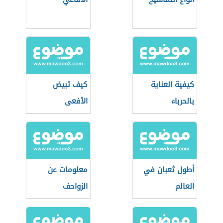
كيفية العناية
كيف تبيض
بالحرباء
الأفعى
أطول ثعبان في
معلومات عن
العالم
الزواحف