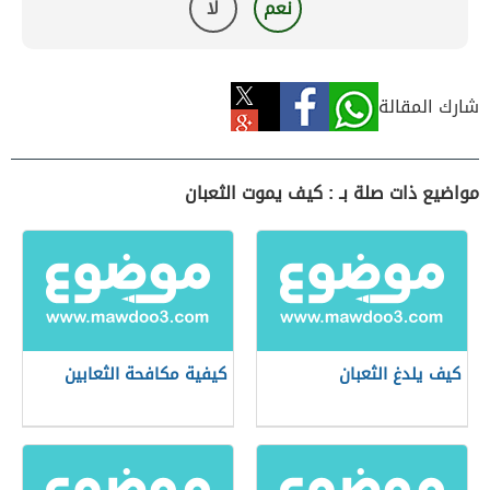
نعم
لا
شارك المقالة
مواضيع ذات صلة بـ : كيف يموت الثعبان
كيف يلدغ الثعبان
كيفية مكافحة الثعابين