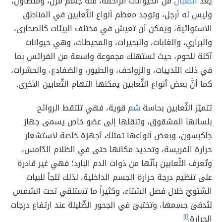
يُعدّ
الثُّعبان
من الحيوانات الزاحفة، فله جسم مرن، ومُتطاول،
وليس له أرجل، وتوجد معظم أنواع الثّعابين في المناطق
الاستوائية، ويمكن أن تعيش في مختلف البيئات كالصحارى،
والبراري، والغابات، والبحيرات، والمحيطات، وهي حيوانات
آكلة للحوم، حيث تستهلك مجموعة واسعة من الفرائس بما
في ذلك الثدييات، والزواحف، والطيور، والضفادع، والحشرات،
كما أنَّ بعض أنواع الثّعابين يمكنها التهام الثّعابين الأخرى.
تتميّز الثّعابين بحاسة
شم
قوية، فهي تلتقط الروائح
بلسانها المشقوق، وتنقلها إلى عضو خاص يسمى جهاز
جاكبسون، وبعض أنواعها تمتلك أجهزة خاصة لاستشعار
حرارة الفريسة، وتحديد مكانها حتى في الظلام الدّامس،
وتُعرف الثّعابين بأنّها من ذوات الدم البارد؛ فهي غير قادرة
على تنظيم درجة حرارة الجسم الداخلية، لذلك تلجأ للبيات
الشتويّ خلال فصل الشتاء، وكثيراً ما تستلقي تحت الشمس
لتُدفئ جسمها، وتختبئ في الجحور الظّليلة عند ارتفاع درجات
الحرارة.
[١]