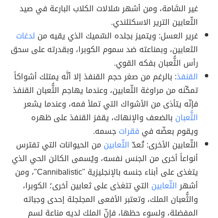
غير السَّامة، ومن أشهر سُلالات الكلاب البارعة في صيد
الثّعابين الترير الاسكتلندي.
غرير العسل: ويتميز بجلده السّميك الذي يقيه من
لدغات
الثعابين، وبمناعته ضد سموم الكوبرا، وبقدرته على سحق
رأس الثُّعبان بفكه القوي.
القنفذ
: بالرغم من صغر حجم القنفذ إلا أنَّه يمتلك أشواكاً
تمكّنه من مراوغة الثّعابين، وعندما يهاجم الثُّعبان القنفذ
فإنّه يتأذى من الأشواك التي تملأ فمه، وعندما يشعر
الثُّعبان
بالضعف والإنهاك، يقفز القنفذ على ظهره
ويقوم بعضّه في
فقرات
جسمه.
الثّعابين الأخرى: تُعدّ
الثّعابين
من الحيوانات التي تفترس
أنواعاً أخرى من الجنس نفسه، ويُسمى الكائن الحي الذي
يتغذى على أبناء جنسه بالإنجليزية "Cannibalistic"، ومن
أشهر
الثّعابين
التي تتغذى على ثعابين أخرى؛ الكوبرا،
والثُّعبان الملك، وتعتبر الأفعى المجلجلة إحدى وجباته
المفضلة، ولسوء حظها، فإنّ الملك لديه مناعة لسم