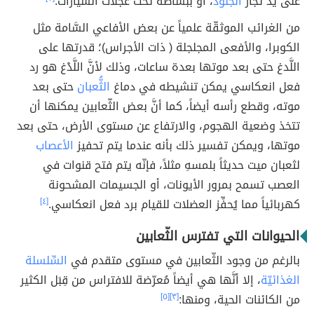
على يد تجار
الجلود
، أو ببساطة تحت عجلات السَّيارات.
من الغرائب الموثقّة علمياً عن بعض الأفاعي السَّامة مثل
الكوبرا، والأفعى المجلجلة ( ذات الأجراس)؛ قدرتها على
اللَّدغ حتى بعد موتها بعدة ساعات، وذلك لأنَّ اللَّدْغ هو رد
فعل انعكاسي يمكن تنشيطه في دماغ
الثُّعبان
حتى بعد
موته، وقطع رأسه أيضاً، كما أنَّ بعض الثّعابين يمكنها أن
تتخذ وضعية الهجوم، والارتفاع عن مستوى الأرض، حتى بعد
موتها، ويمكن تفسير ذلك بأنه عندما يتم تحفيز
الأعصاب
لثعبان ميت حديثاً بلمسهِ مثلاً، فإنّه يتم فتح قنوات في
العصب تسمح بمرور الأيونات، أو الجسيمات المشحونة
كهربائياً مما يُحفِّز العضلات للقيام برد فعل انعكاسي.
[٤]
الحيوانات التي تفترس الثّعابين
بالرغم من وجود الثّعابين في مستوى متقدم في
السِّلسلة
الغذائيّة
، إلا أنَّها هي أيضاً مُعرّضة للافتراس من قِبَل الكثير
من الكائنات الحية، ومنها:
[٣]
[٥]