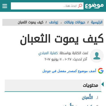
الرئيسية
/
حيوانات ونباتات
،
زواحف
/
كيف يموت الثعبان
كيف يموت الثعبان
كفاية العبادي
تمت الكتابة بواسطة:
آخر تحديث:
١٠:٢٧ ، ١١ يونيو ٢٠١٧
أضف موضوع كمصدر مفضل في جوجل
محتويات
١
الثُّعبان