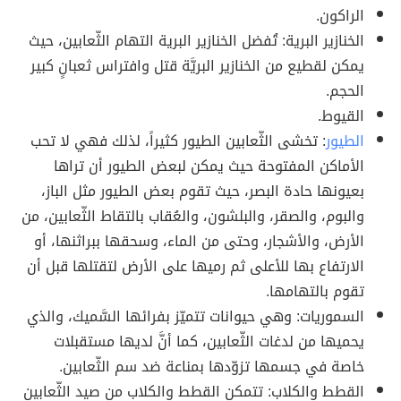
الراكون.
الخنازير البرية: تُفضل الخنازير البرية التهام الثّعابين، حيث
يمكن لقطيع من الخنازير البريَّة قتل وافتراس ثعبانٍ كبير
الحجم.
القيوط.
الطيور
: تخشى الثّعابين الطيور كثيراً، لذلك فهي لا تحب
الأماكن المفتوحة حيث يمكن لبعض الطيور أن تراها
بعيونها حادة البصر، حيث تقوم بعض الطيور مثل الباز،
والبوم، والصقر، والبلشون، والعُقاب بالتقاط الثّعابين، من
الأرض، والأشجار، وحتى من الماء، وسحقها ببراثنها، أو
الارتفاع بها للأعلى ثم رميها على الأرض لتقتلها قبل أن
تقوم بالتهامها.
السموريات: وهي حيوانات تتميّز بفرائها السَّميك، والذي
يحميها من لدغات الثّعابين، كما أنَّ لديها مستقبلات
خاصة في جسمها تزوّدها بمناعة ضد سم الثّعابين.
القطط والكلاب: تتمكن القطط والكلاب من صيد الثّعابين