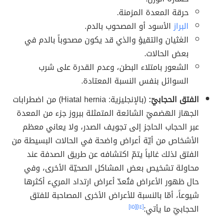
حرقة المعدة المزمنة.
البراز
الأسود أو المصحوب بالدم.
الغثيان والتقيؤ والذي قد يكون مصحوباً بالدم في
بعض الحالات.
الشعور بامتلاء البطن، وعدم القدرة على شرب
السوائل بنفس النسبة المعتادة.
الفتق الحجابيّ:
(بالإنجليزية: Hiatal hernia) من اضطرابات
الجهاز الهضميّ الشائعة المتمثلة ببروز جزء من المعدة
عبر الحجاب الحاجز إلى تجويف الصدر، ولا يعاني معظم
الأشخاص من أيّة أعراض واضحة في الحالات البسيطة من
الفتق لذلك غالباً يتمّ اكتشافه عن طريق الصدفة عند
محاولة تشخيص بعض المشاكل الصحيّة الأخرى، وفي
حال ظهور الأعراض فتُعدّ أعراض ارتداد المريء أكثرها
شيوعاً، أمّا بالنسبة للأعراض الأخرى المصاحبة للفتق
الحجابيّ ما يأتي:
[١٤]
[١٥]