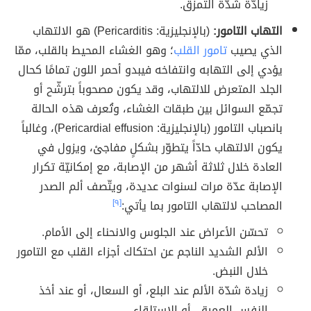
زيادّة شدّة التمزّق.
التهاب التامور:
(بالإنجليزية: Pericarditis)‏ هو الالتهاب
الذي يصيب
تامور القلب
؛ وهو الغشاء المحيط بالقلب، ممّا
يؤدي إلى التهابه وانتفاخه فيبدو أحمر اللون تمامًا كحال
الجلد المتعرض للالتهاب، وقد يكون مصحوباً بترشّح أو
تجمّع السوائل بين طبقات الغشاء، وتُعرف هذه الحالة
بانصباب التامور (بالإنجليزية: Pericardial effusion)، وغالباً
يكون الالتهاب حادّاً يتطوّر بشكلٍ مفاجئ، ويزول في
العادة خلال ثلاثة أشهر من الإصابة، مع إمكانيّة تكرار
الإصابة عدّة مرات لسنوات عديدة، ويتّصف ألم الصدر
المصاحب لالتهاب التامور بما يأتي:
[٩]
تحسّن الأعراض عند الجلوس والانحناء إلى الأمام.
الألم الشديد الناجم عن احتكاك أجزاء القلب مع التامور
خلال النبض.
زيادة شدّة الألم عند البلع، أو السعال، أو عند أخذ
النفس العميق، أو الاستلقاء.