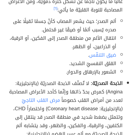
غالباً ما يكون ناجماً عن تشكّل خثرة دمويّة، ومن الأعراض
المصاحبة للنوبة القلبيّة ما يأتي:
[٦]
ألم الصدر؛ حيث يشعر المصاب كأنّ جسمًا ثقيلًا على
صدره يُسبب ألمًا أو ضيقًا غير مُحتمل.
انتقال الألم من منطقة الصدر إلى الفكين، أو الرقبة،
أو الذراعين، أو الظهر.
ضيق التنفّس
.
القلق النفسيّ الشديد.
الشعور بالإرهاق والدوار.
الذبحة الصدريّة:
لا تُصنّف الذبحة الصدريّة (بالإنجليزية:
Angina) كمرض بحدّ ذاتها وإنّما كأحد الأعراض المصاحبة
لعدد من أمراض القلب خصوصاً
مرض القلب التاجيّ
(بالإنجليزية: Coronary heart disease) واختصاراً CHD،
وتتمثل بضغط شديد في منطقة الصدر قد ينتقل إلى
الكتفين، والرقبة، والفكين، والظهر، وقد يتشابه ألم
الذبحة الصدريّة مع ألم عسر الهضم (بالإنجليزية: