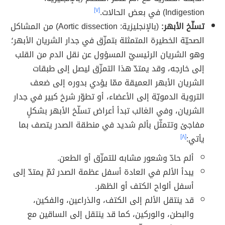
Indigestion) في بعض الحالات.
[٧]
تسلّخ الأبهر:
(بالإنجليزية: Aortic dissection) من المشاكل
الصحيّة الخطيرة المتمثلة بتمزّق في جدار الشريان الأبهر؛
وهو الشريان الرئيسيّ المسؤول عن نقل الدم من القلب
إلى خارجه، وقد يمتدّ هذا التمزّق ليصل إلى طبقات
الشريان الأبهر العميقة ممّا يؤدي بدوره إلى ضعف
التروية الدمويّة إلى الأعضاء، أو تطوّر شرخ كبير في جدار
الشريان، وفي الغالب تبدأ أعراض تسلّخ الأبهر بشكلٍ
مفاجئ وتتمثّل بألم شديد في منطقة الصدر يتصف بما
يأتي:
[٨]
ألم حادّ وشعور مشابه للتمزّق أو الطعن.
يبدأ الألم في العادة أسفل عظمة الصدر ثمّ يمتدّ إلى
أسفل ألواح الكتف أو الظهر.
قد ينتقل الألم إلى الكتف، والذراعين، والفكين،
والبطن، والوركين، كما قد ينتقل إلى الساقين مع