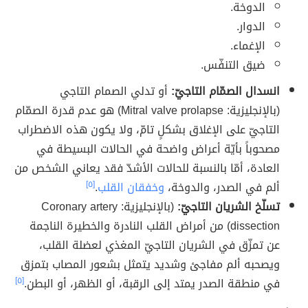
الدوخة.
الدوار.
الإغماء.
ضيق التنفّس.
انسدال الصمّام التاجيّ:
أو تدلي الصمام التاجي
(بالإنجليزية: Mitral valve prolapse) هو عدم قدرة الصمّام
التاجيّ على الإغلاق بشكلٍ تامّ، ولا يكون هذه الاضطراب
مصحوباً بأيّة أعراض واضحة في الحالات البسيطة في
العادة، أمّا بالنسبة للحالات الأشدّ فقد يعاني الشخص من
ألم في الصدر، والدوخة،
وخفقان القلب
.
[٥]
تسلّخ الشريان التاجيّ:
(بالإنجليزية: Coronary artery
dissection) من أمراض القلب النادرة والخطيرة الناجمة
عن تمزّق في الشريان التاجيّ المغذي لعضلة القلب،
ويصحبه ألم مفاجئ وشديد يتمثل بشعور المصاب بتمزق
في منطقة الصدر يمتد إلى الرقبة، أو الظهر، أو البطن.
[٥]