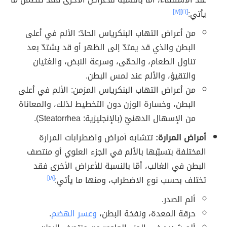
يأتي:
[١٦]
[١٧]
من أعراض التهاب البنكرياس الحادّ: الألم في أعلى
البطن والذي قد يمتدّ إلى الظهر أو قد يشتدّ بعد
تناول الطعام، والحمّى، وسرعة النبض، والغثيان
والتقيؤ، والألم عند لمس البطن.
من أعراض التهاب البنكرياس المزمن: الألم في أعلى
البطن، وخسارة الوزن دون التخطيط لذلك، والمعاناة
من الإسهال الدهنيّ (بالإنجليزية: Steatorrhea).
أمراض المرارة:
تتشابه أمراض واضطرابات المرارة
المختلفة بتسبّبها بالألم في الجزء العلوي أو منتصف
البطن في الغالب، أمّا بالنسبة للأعراض الأخرى فقد
تختلف بحسب نوع الاضطراب، ومنها ما يأتي:
[١٨]
ألم الصدر.
حرقة المعدة، ونفخة البطن،
وعسر الهضم
.