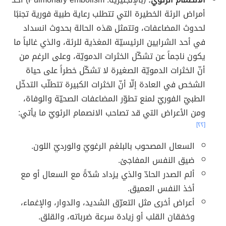
أمراض الرئة الخطيرة التي تتطلب رعاية طبية فورية تجنبًا
لحدوث المضاعفات، وتتمثل هذه الحالة بحدوث انسداد
في أحد الشرايين الرئيسيّة المغذية للرئة، والذي غالباً ما
يكون ناجماً عن تشكّل الخثرات الدمويّة، وعلى الرغم من
أنّ الخثرات الدمويّة الصغيرة لا تشكّل خطراً على حياة
الشخص في العادة إلّا أنّ الخثرات الكبيرة تتطلّب التدخّل
الطبيّ الفوريّ لمنع تطوّر المضاعفات الصحيّة والوفاة،
ومن الأعراض التي قد تصاحب الانصمام الرئويّ ما يأتي:
[٢٢]
السعال المصحوب بالبلغم الرغويّ والورديّ اللون.
ضيق النفس المفاجئ.
ألم الصدر الحادّ والذي يزداد شدّةً مع السعال أو مع
أخذ النفس العميق.
أعراض أخرى مثل التعرّق الشديد، والدوار، والإغماء،
وخفقان القلب أو زيادة سرعة ضرباته، والقلق.