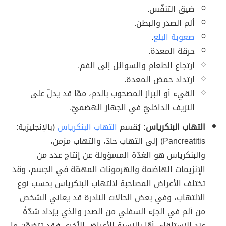
ضيق التنفّس.
ألم الصدر والبطن.
صعوبة البلع
.
حرقة المعدة.
ارتجاع الطعام والسوائل إلى الفم.
ارتداد حمض المعدة.
القيء أو البراز المصحوب بالدم، ممّا قد يدلّ على
النزيف الداخليّ في الجهاز الهضميّ.
التهاب البنكرياس:
يُقسم
التهاب البنكرياس
(بالإنجليزية:
Pancreatitis) إلى التهاب حادّ، والتهاب مزمن،
والبنكرياس هو الغدّة المسؤولة عن إنتاج عدد من
الإنزيمات الهاضمة والهرمونات المهمّة في الجسم، وقد
تختلف الأعراض المصاحبة لالتهاب البنكرياس بحسب نوع
الالتهاب، وفي بعض الحالات النادرة قد يعاني الشخص
من ألم في الجزء السفلي من الصدر والذي يزداد شدّةً
عند الاستلقاء، أمّا بالنسبة للأعراض الأخرى فقد تتضمّن ما