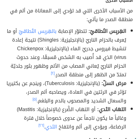
الأسباب الأخرى
من الأسباب الأخرى التي قد تؤدي إلى المعاناة من ألم في
منطقة الصدر ما يأتي:
الهِربِس النُطاقيّ:
تتطوّر الإصابة
بالهِربِس النُطاقيّ
أو ما
يُعرف بالحزام الناريّ (بالإنجليزية: Shingles) نتيجة إعادة
تنشيط فيروس جدريّ الماء (بالإنجليزية: Chickenpox
virus) الذي قد أُصيب به الشخص مُسبقًا، وعند حدوث
الحزام الناريّ يُعاني المصاب من الألم وظهور بثور جلديّة
تمتدّ من الظهر إلى منطقة الصدر.
[٢]
مرض السلّ:
(بالإنجليزية: Tuberculosis)، وينجم عن بكتيريا
تؤثر في الرئتين في العادة، ويصاحبه ألم الصدر،
والسعال الشديد والمصحوب بالدم والبلغم.
[٥]
التهاب الثدي:
أو التهاب الضَّرع (بالإنجليزية: Mastitis)
وغالباً ما يكون ناجماً عن عدوى خصوصاً خلال فترة
الرضاعة، ويؤدي إلى ألم وانتفاخ
الثدي
.
[٢٦]