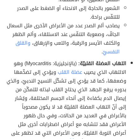
الشعور بالحاجة إلى الانحناء أو الضغط على الصدر
للتنفّس براحة.
يصاحب ألم الصدر عدد من الأعراض الأخرى مثل السعال
الجافّ، وصعوبة التنفّس عند الاستلقاء، وألم الظهر
والكتف الأيسر والرقبة، والتعب والإرهاق،
والقلق
النفسيّ
.
التهاب العضلة القلبيّة:
(بالإنجليزية: Myocarditis) وهو
الالتهاب الذي يصيب
عضلة القلب
ويؤدي إلى تضخّمها
وضعفها، كما قد يؤدي إلى تشكّل النسيج الندبيّ، والذي
بدوره يرفع الجهد الذي يحتاج القلب لبذله للتمكّن من
إيصال الدم بكفاءة إلى أنحاء الجسم المختلفة، ويُشار
إلى أنّ التهاب العضلة القلبيّة قد لا يكون مصحوباً
بالأعراض في العديد من الحالات، وفي حال ظهور
الأعراض فقد تتشابه مع أعراض اضطرابات أخرى مثل
أعراض النوبة القلبيّة، ومن الأعراض التي قد تظهر على