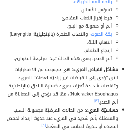
رائحة الفم الكريهة
.
تسوّس الأسنان.
فرط إفراز اللعاب المفاجئ.
ألم أو صعوبة مع البلع.
بحّة الصوت
، والتهاب الحنجرة (بالإنجليزية: Laryngitis).
التهاب اللثة.
ارتجاع الطعام.
ألم الصدر، وفي هذه الحالة تجدر مراجعة الطوارئ.
مشاكل انقباض المريء:
هي مجموعة من الاضطرابات
التي تؤدي إلى انقباضات غير إراديّة لعضلات المريء
وتقلصات شديدة تُعرَف بمريء كسارة البندق (بالإنجليزية:
Nutcracker Esophagus)، ممّا قد يؤدي إلى المعاناة من
ألم الصدر.
[١٢]
حساسيّة المريء:
من الحالات المرضيّة مجهولة السبب
والمتمثلة بألم شديد في المريء عند حدوث ارتداد لحمض
المعدة أو حدوث اختلاف في الضغط.
[١٢]