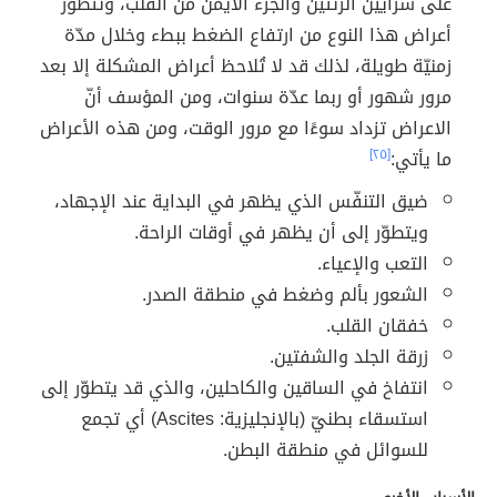
على شرايين الرئتين والجزء الأيمن من القلب، وتتطوّر
أعراض هذا النوع من ارتفاع الضغط ببطء وخلال مدّة
زمنيّة طويلة، لذلك قد لا تُلاحظ أعراض المشكلة إلا بعد
مرور شهور أو ربما عدّة سنوات، ومن المؤسف أنّ
الاعراض تزداد سوءًا مع مرور الوقت، ومن هذه الأعراض
ما يأتي:
[٢٥]
ضيق التنفّس الذي يظهر في البداية عند الإجهاد،
ويتطوّر إلى أن يظهر في أوقات الراحة.
التعب والإعياء.
الشعور بألم وضغط في منطقة الصدر.
خفقان القلب.
زرقة الجلد والشفتين.
انتفاخ في الساقين والكاحلين، والذي قد يتطوّر إلى
استسقاء بطنيّ (بالإنجليزية: Ascites) أي تجمع
للسوائل في منطقة البطن.