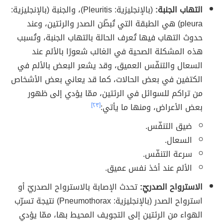
التهاب الجنبة:
(بالإنجليزية: Pleuritis)، والجنبة (بالإنجليزية:
pleura) هي الطبقة التي تُبطّن الصدر والرئتين، وعند
حدوث التهاب فيها تُعرف الحالة بالتهاب الجنبة، وتُسبب
هذه المشكلة الصحية في الغالب شعورًا بالألم عند
السعال والتنفّس العميق، وقد يشعر البعض بالألم في
الكتفين في بعض الحالات، كما قد يعاني بعض الأشخاص
من تراكم للسوائل في الرئتين، ممّا يؤدي إلى ظهور
بعض الأعراض، ومنها ما يأتي:
[٢٣]
ضيق التنفّس.
السعال.
سرعة التنفّس.
الألم عند أخذ نفس عميق.
الاسترواح الصدريّ:
تحدث الإصابة بالاسترواح الصدريّ أو
استرواح الصدر (بالإنجليزية: Pneumothorax) نتيجة تسرّب
الهواء من الرئتين إلى التجويف المحيط بها، ممّا يؤدي