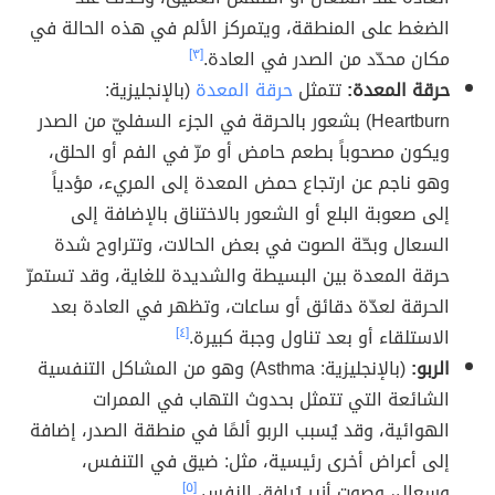
الضغط على المنطقة، ويتمركز الألم في هذه الحالة في
مكان محدّد من الصدر في العادة.
[٣]
حرقة المعدة:
تتمثل
حرقة المعدة
(بالإنجليزية:
Heartburn) بشعور بالحرقة في الجزء السفليّ من الصدر
ويكون مصحوباً بطعم حامض أو مرّ في الفم أو الحلق،
وهو ناجم عن ارتجاع حمض المعدة إلى المريء، مؤدياً
إلى صعوبة البلع أو الشعور بالاختناق بالإضافة إلى
السعال وبحّة الصوت في بعض الحالات، وتتراوح شدة
حرقة المعدة بين البسيطة والشديدة للغاية، وقد تستمرّ
الحرقة لعدّة دقائق أو ساعات، وتظهر في العادة بعد
الاستلقاء أو بعد تناول وجبة كبيرة.
[٤]
الربو:
(بالإنجليزية: Asthma) وهو من المشاكل التنفسية
الشائعة التي تتمثل بحدوث التهاب في الممرات
الهوائية، وقد يُسبب الربو ألمًا في منطقة الصدر، إضافة
إلى أعراض أخرى رئيسية، مثل: ضيق في التنفس،
وسعال، وصوت أزير يُرافق النفس.
[٥]