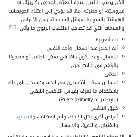
الذي يصيب الرئتين نتيجة التعرّض لعدوى بكتيريّة، أو
فيروسيّة، أو فطريّة، ممّا قد يؤدي إلى امتلاء الحويصلات
الهوائيّة بالقيح والسوائل المختلفة، ومن الأعراض
والعلامات التي قد تصاحب الالتهاب الرئويّ ما يأتي:
[٢٠]
[٢١]
القشعريرة.
ألم الصدر عند السعال وأخذ النفس.
السعال، وقد يكون جافًا في بعض الحالات أو مصحوبًا
بالبلغم في حالات أخرى.
الحمّى.
انخفاض معدّل الأكسجين في الدم، ويُستدل على ذلك
باستخدام ما يُعرف بقياس التأكسج النبضي
(بالإنجليزية: Pulse oximetry)‏.
ضيق التنفّس.
أعراض أخرى مثل الإعياء، وألم العضلات،
والصداع
،
والغثيان، والتقيؤ، والإسهال.
الانصمام الرئويّ:
(بالإنجليزية: Pulmonary embolism) أحد