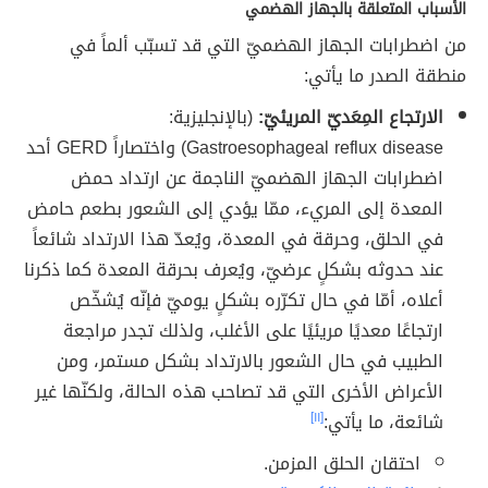
الأسباب المتعلقة بالجهاز الهضمي
من اضطرابات الجهاز الهضميّ التي قد تسبّب ألماً في
منطقة الصدر ما يأتي:
الارتجاع المِعَديّ المريئيّ:
(بالإنجليزية:
Gastroesophageal reflux disease) واختصاراً GERD أحد
اضطرابات الجهاز الهضميّ الناجمة عن ارتداد حمض
المعدة إلى المريء، ممّا يؤدي إلى الشعور بطعم حامض
في الحلق، وحرقة في المعدة، ويُعدّ هذا الارتداد شائعاً
عند حدوثه بشكلٍ عرضيّ، ويُعرف بحرقة المعدة كما ذكرنا
أعلاه، أمّا في حال تكرّره بشكلٍ يوميّ فإنّه يُشخّص
ارتجاعًا معديًا مريئيًا على الأغلب، ولذلك تجدر مراجعة
الطبيب في حال الشعور بالارتداد بشكل مستمر، ومن
الأعراض الأخرى التي قد تصاحب هذه الحالة، ولكنّها غير
شائعة، ما يأتي:
[١١]
احتقان الحلق المزمن.