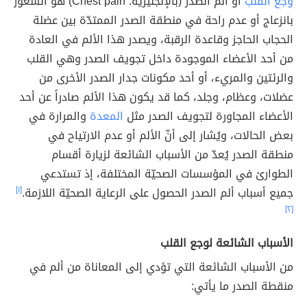
وجع القلب
أو ألم الصدر (بالإنجليزية: Chest pain) هو الشعور
بانزعاج أو عدم راحة في منطقة الصدر الممتدّة بين عضلة
الحجاب الحاجز وقاعدة الرقبة، ويصدر هذا الألم في العادة
من أحد الأعضاء الموجودة داخل تجويف الصدر وهي القلب
والرئتين والمريء، أو أحد مكونات جدار الصدر الأخرى من
عضلات، وعظام، وجلد، كما قد يكون هذا الألم صادراً عن أحد
الأعضاء المجاورة لتجويف الصدر مثل
المعدة
والمرارة في
بعض الحالات، ويُشار إلى أنّ الألم أو عدم الارتياح في
منطقة الصدر يُعدّ من الأسباب الشائعة لزيارة أقسام
الطوارئ في المؤسسات الصحيّة المختلفة، إذ تستدعي
جميع أسباب ألم الصدر الحصول على الرعاية الصحيّة اللازمة.
[١]
[٢]
الأسباب الشائعة لوجع القلب
من الأسباب الشائعة التي تؤدي إلى المعاناة من ألم في
منقطة الصدر ما يأتي: