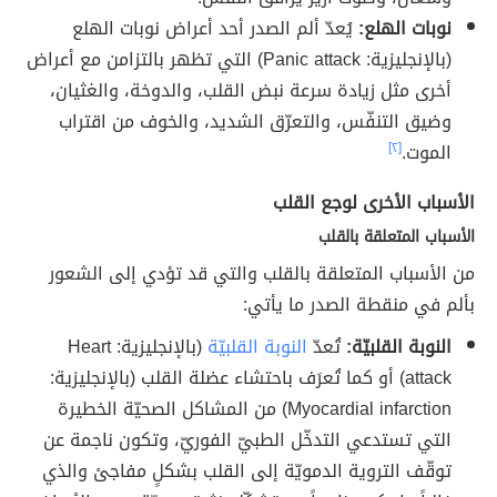
نوبات الهلع:
يُعدّ ألم الصدر أحد أعراض نوبات الهلع
(بالإنجليزية: Panic attack) التي تظهر بالتزامن مع أعراض
أخرى مثل زيادة سرعة نبض القلب، والدوخة، والغثيان،
وضيق التنفّس، والتعرّق الشديد، والخوف من اقتراب
الموت.
[٢]
الأسباب الأخرى لوجع القلب
الأسباب المتعلقة بالقلب
من الأسباب المتعلقة بالقلب والتي قد تؤدي إلى الشعور
بألم في منقطة الصدر ما يأتي:
النوبة القلبيّة:
تُعدّ
النوبة القلبيّة
(بالإنجليزية: Heart
attack) أو كما تُعرَف باحتشاء عضلة القلب (بالإنجليزية:
Myocardial infarction) من المشاكل الصحيّة الخطيرة
التي تستدعي التدخّل الطبيّ الفوريّ، وتكون ناجمة عن
توقّف التروية الدمويّة إلى القلب بشكلٍ مفاجئ والذي