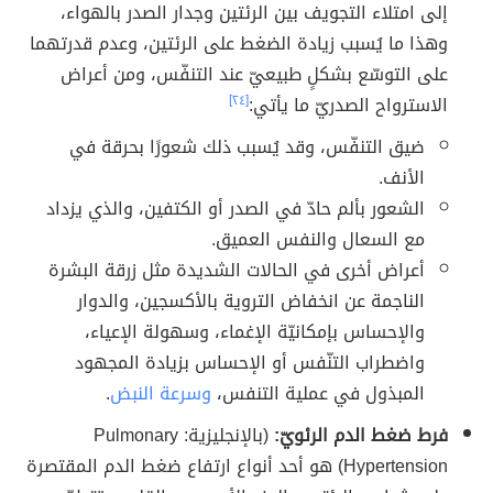
إلى امتلاء التجويف بين الرئتين وجدار الصدر بالهواء،
وهذا ما يُسبب زيادة الضغط على الرئتين، وعدم قدرتهما
على التوسّع بشكلٍ طبيعيّ عند التنفّس، ومن أعراض
الاسترواح الصدريّ ما يأتي:
[٢٤]
ضيق التنفّس، وقد يُسبب ذلك شعورًا بحرقة في
الأنف.
الشعور بألم حادّ في الصدر أو الكتفين، والذي يزداد
مع السعال والنفس العميق.
أعراض أخرى في الحالات الشديدة مثل زرقة البشرة
الناجمة عن انخفاض التروية بالأكسجين، والدوار
والإحساس بإمكانيّة الإغماء، وسهولة الإعياء،
واضطراب التنّفس أو الإحساس بزيادة المجهود
المبذول في عملية التنفس،
وسرعة النبض
.
فرط ضغط الدم الرئويّ:
(بالإنجليزية: Pulmonary
Hypertension) هو أحد أنواع ارتفاع ضغط الدم المقتصرة