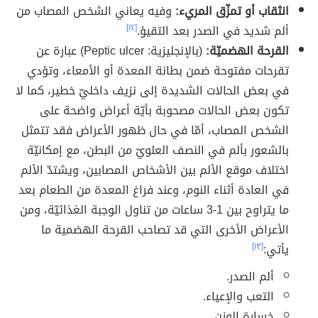
انثقاب أو تمزّق المريء:
وفيه يعاني الشخص المصاب من
ألم شديد في الصدر بعد التقيؤ.
[١٢]
القرحة الهضميّة:
(بالإنجليزية: Peptic ulcer) عبارة عن
تقرحات مفتوحة ضمن بطانة المعدة أو الأمعاء، وتؤدي
في بعض الحالات الشديدة إلى نزيف داخليّ خطير، كما لا
تكون بعض الحالات مصحوبة بأيّة أعراض واضحة على
الشخص المصاب، أمّا في حال ظهور الأعراض فقد تتمثل
بالشعور بألم في النصف العلويّ من البطن، مع إمكانيّة
اختلاف موقع الألم بين الأشخاص المصابين، ويشتدّ الألم
في العادة أثناء النوم، وعند فراغ المعدة من الطعام بعد
ما يتراوح بين 1-3 ساعات من تناول الوجبة الغذائيّة، ومن
الأعراض الأخرى التي قد تصاحب القرحة الهضمية ما
يأتي:
[١٣]
ألم الصدر.
التعب والإعياء.
خسارة الوزن.