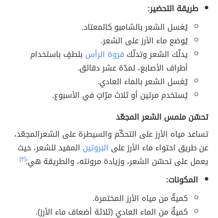
طريقة التحضير:
يُغسل الشعر بالشامبو كالمعتاد.
يُوضع ماء الأرز على الشعر.
يدلّك الشعر وتدلّك
فروة الرأس
بلطفٍ باستخدام
أطراف الأصابع، لمدّة عشر دقائق.
يُغسل الشعر بالماء العادي.
يُستخدم مرتين أو ثلاث مرّاتٍ في الأسبوع.
تحسّن ملمس الشعر المجعّد
تساعد مياه الأرز على التحكّم والسيطرة على الشعرالمجعّد،
عن طريق احتواء ماء الأرز على
البروتين
المفيد للشعر، حيث
يعمل على تحسّن الشعر، وزيادة مرونته، والطريقة هي:
[٣]
المكونات:
كميةٌ من مياه الأرز المختمرة.
كميةٌ من الماء العادي (ثلاثة أضعاف ماء الأرز).