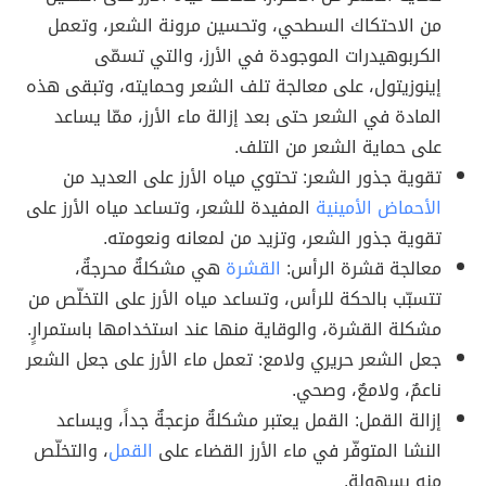
من الاحتكاك السطحي، وتحسين مرونة الشعر، وتعمل
الكربوهيدرات الموجودة في الأرز، والتي تسمّى
إينوزيتول، على معالجة تلف الشعر وحمايته، وتبقى هذه
المادة في الشعر حتى بعد إزالة ماء الأرز، ممّا يساعد
على حماية الشعر من التلف.
تقوية جذور الشعر: تحتوي مياه الأرز على العديد من
الأحماض الأمينية
المفيدة للشعر، وتساعد مياه الأرز على
تقوية جذور الشعر، وتزيد من لمعانه ونعومته.
معالجة قشرة الرأس:
القشرة
هي مشكلةٌ محرجةٌ،
تتسبّب بالحكة للرأس، وتساعد مياه الأرز على التخلّص من
مشكلة القشرة، والوقاية منها عند استخدامها باستمرارٍ.
جعل الشعر حريري ولامع: تعمل ماء الأرز على جعل الشعر
ناعمٌ، ولامعٌ، وصحي.
إزالة القمل: القمل يعتبر مشكلةٌ مزعجةٌ جداً، ويساعد
النشا المتوفّر في ماء الأرز القضاء على
القمل
، والتخلّص
منه بسهولةٍ.