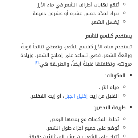
تُنقع نهايات أطراف الشعر في ماء الأرز.
تترك لمدّة خمس عشرة أو عشرون دقيقة.
يُغسل الشعر.
يستخدم كبلسمٍ للشعر
تستخدم مياه الأرز كبلسمٍ للشعر، وتعطي نتائجاً قويةً
ورائعةً للشعر، فهي تساعد على إصلاح الشعر، وزيادة
مرونته، وتكلفتها قليلةً أيضاً، والطريقة هي:
[٢]
المكونات:
مياه الأرز.
القليل من زيت
إكليل الجبل
، أو زيت اللافندر.
طريقة التحضير:
تُخلط المكونات مع بعضها البعض.
تُوضع على جميع أجزاء طول الشعر.
تُترك على الشعر بين عشر إلى ثلاثين دقيقةٍ.