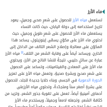
ماء الأرز
تستعمل
مياه الأرز
للحصول على شعرٍ صحي وجميلٍ، يعود
تاريخ استخدامه إلى دولة اليابان، حيث كانت النساء
يستعملن ماء الأرز للحصول على شعرٍ طويلٍ وجميلٍ، حيث
تحتوي ماء الأرز على مكوّنٍ يسمّى إينوزيتول، يساعد هذا
المكوّن على معالجة وإصلاح الشعر التالف من الداخل إلى
الخارج، ويساعد أيضاً على وقاية الشعر من التلف،
[١]
مياه الأرز
عبارة عن سائلٍ حليبي، نتيجةً للنشا الناتج من الأرز، ويحتوي
ماء الأرز على المعادن والفيتامينات، وتساعد على الحصول
على شعرٍ صحيّ وبشرةٍ صحيةٍ، وتعمل مياه الأرز على تعزيز
الدورة الدموية
في الجسم، وبناء خلايا جديدة للجلد، للحصول
على بشرةٍ أصغر سناً ومتجدّدةً، وتحتوي مياه الأرزعلى
أحماضٍ أمينيةٍ أيضاً، تعمل على تقوية جذور الشعر، وتزيد من
كثافة الشعر، وتجعله لامعاً وجميلاً، ويستخدم ماء الأرز
للشعر نظراً لفائدته الكبيرة، ويعتبر مكوناً آمناً وطبيعياً، ولا