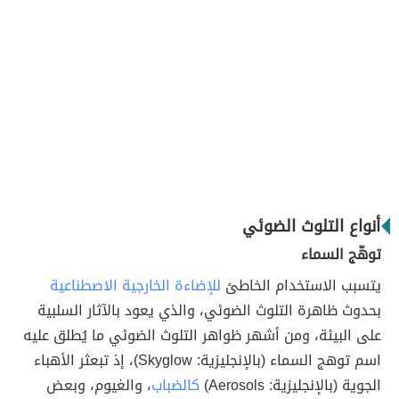
أنواع التلوث الضوئي
توهّج السماء
يتسبب الاستخدام الخاطئ
للإضاءة الخارجية الاصطناعية
بحدوث ظاهرة التلوث الضوئي، والذي يعود بالآثار السلبية
على البيئة، ومن أشهر ظواهر التلوث الضوئي ما يُطلق عليه
اسم توهج السماء (بالإنجليزية: Skyglow)، إذ تبعثر الأهباء
الجوية (بالإنجليزية: Aerosols)
كالضباب
، والغيوم، وبعض