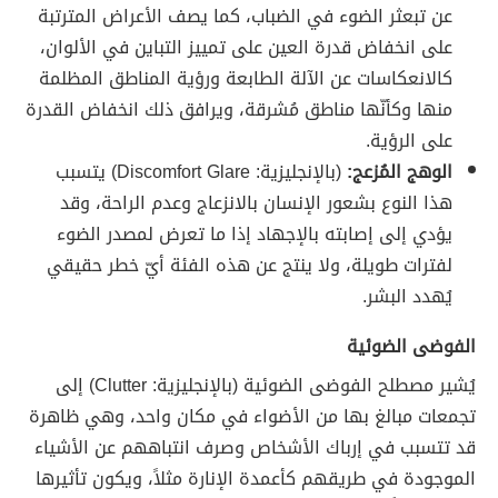
عن تبعثر الضوء في الضباب، كما يصف الأعراض المترتبة
على انخفاض قدرة العين على تمييز التباين في الألوان،
كالانعكاسات عن الآلة الطابعة ورؤية المناطق المظلمة
منها وكأنّها مناطق مُشرقة، ويرافق ذلك انخفاض القدرة
على الرؤية.
الوهج المُزعج:
(بالإنجليزية: Discomfort Glare) يتسبب
هذا النوع بشعور الإنسان بالانزعاج وعدم الراحة، وقد
يؤدي إلى إصابته بالإجهاد إذا ما تعرض لمصدر الضوء
لفترات طويلة، ولا ينتج عن هذه الفئة أيّ خطر حقيقي
يُهدد البشر.
الفوضى الضوئية
يُشير مصطلح الفوضى الضوئية (بالإنجليزية: Clutter) إلى
تجمعات مبالغ بها من الأضواء في مكان واحد، وهي ظاهرة
قد تتسبب في إرباك الأشخاص وصرف انتباههم عن الأشياء
الموجودة في طريقهم كأعمدة الإنارة مثلاً، ويكون تأثيرها