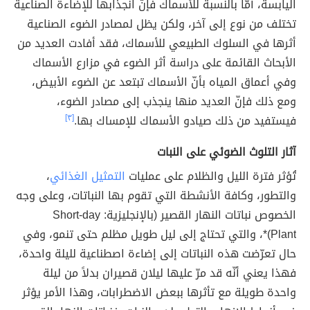
اليابسة، أمّا بالنسبة للأسماك فإنّ انجذابها للإضاءة الصناعية
تختلف من نوع إلى آخر، ولكن يظل لمصادر الضوء الصناعية
أثرها في السلوك الطبيعي للأسماك، فقد أفادت العديد من
الأبحاث القائمة على دراسة أثر الضوء في مزارع الأسماك
وفي أعماق المياه بأنّ الأسماك تبتعد عن الضوء الأبيض،
ومع ذلك فإنّ العديد منها ينجذب إلى مصادر الضوء،
فيستفيد من ذلك صيادو الأسماك للإمساك بها.
[٣]
آثار التلوث الضوئي على النبات
تُؤثر فترة الليل والظلام على عمليات
التمثيل الغذائي
،
والتطور، وكافة الأنشطة التي تقوم بها النباتات، وعلى وجه
الخصوص نباتات النهار القصير (بالإنجليزية: Short-day
Plant)*، والتي تحتاج إلى ليل طويل مظلم حتى تنمو، وفي
حال تعرّضت هذه النباتات إلى إضاءة اصطناعية لليلة واحدة،
فهذا يعني أنّه قد مرّ عليها ليلان قصيران بدلاً من ليلة
واحدة طويلة مع تأثرها ببعض الاضطرابات، وهذا الأمر يؤثر