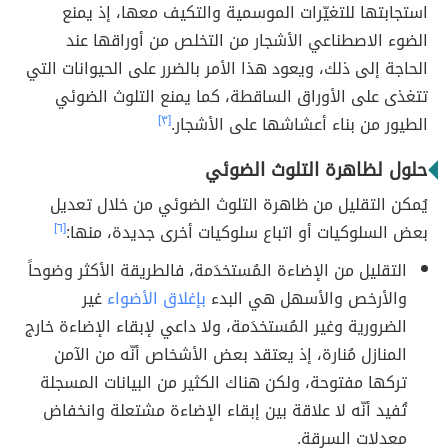
استجابتها للتغيّرات الموسمية والتكيف معها، إذ يمنع
الضوء الاصطناعي الأشجار من التخلص من أوراقها عند
الحاجة إلى ذلك، ويعود هذا الأمر بالضرر على الحيوانات التي
تتغذى على الأوراق الساقطة، كما يمنع التلوث الضوئي
الطيور من بناء أعشاشها على الأشجار.
[٣]
حلول لظاهرة التلوث الضوئي
يُمكن التقليل من ظاهرة التلوث الضوئي من خلال تعديل
بعض السلوكيات أو اتباع سلوكيات أخرى جديدة، منها:
[٦]
التقليل من الإضاءة المُستخدَمة، فالطريقة الأكثر وضوحاً
والأرخص والأسهل هي البدء
بإغلاق الأضواء
غير
الضرورية وغير المُستخدَمة، ولا داعي لإبقاء الإضاءة خارج
المنازل مُنارة، إذ يعتقد بعض الأشخاص أنّه من الآمن
تركها مفتوحة، ولكن هناك الكثير من البيانات المسجلة
تُفيد أنّه لا علاقة بين إبقاء الإضاءة مشتعلة وانخفاض
معدلات السرقة.