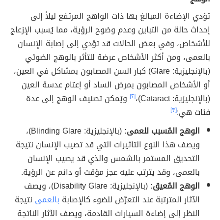
تؤدي الإضاءة المبالغ بها ذات الواهج المرتفع ليلاً إلى
إحداث حالة من التباين وعدم وضوح الرؤية، مما يُسبب الإزعاج
للأشخاص، وفي بعض الحالات قد تؤدي إلى إصابة الإنسان
بالعمى، ومن أكثر الأشخاص عرضة للتأثر بالوهج الضوئي
(بالإنجليزية: Glare) كبار السن المصابون بمشاكل في العين،
أو الأشخاص المصابون بمرض الساد أو إعتام عدسة العين
(بالإنجليزية: Cataract)،
[٢]
ويُمكن تصنيف الوهج إلى عدة
فئات هي:
[٣]
الوهج المُسبب للعمى:
(بالإنجليزية: Blinding Glare)،
ويصف هذا النوع التاثيرات التي قد تصيب الإنسان نتيجة
التحديق المستمر بالشمس والذي قد يصيب الإنسان
بالعمى، وقد يترتب عليه عجز مؤقت أو دائم عن الرؤية.
الوهج المُعيق:
(بالإنجليزية: Disability Glare)، ويصف
الآثار المترتبة عند التعرّض للضوء كالإصابة
بالعمى
نتيجة
النظر إلى إضاءة السيارات القادمة، ويصف الآثار الناتجة