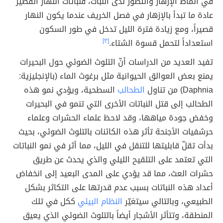
في أنماط الإزهار والتطور لدى النبات، فنباتات النهار القصير
عادة ما تبدأ بالإزهار في فصل الخريف عندما يكون النهار
قصيراً، ومع زيادة فترة الليل تدخل في طور السكون
استعداداً لتحمل قسوة الشتاء.
[٣]
تفيد العديد من الدراسات أنّ التلوث الضوئي حول البحيرات
يمنع بعض العوالق الحيوانية مثل برغوث الماء (بالإنجليزية:
Daphnia) من تناول
الطحالب
السطحية، ويؤدي نمو هذه
الطحالب إلى قتل النباتات الأخرى التي تنمو في البحيرات
وخفض جودة مياهها، وقد لاحظ علماء الحشرات وعلماء
حرشفيات الأجنحة تأثر هذه الكائنات بالتلوث الضوئي، بحيث
بدأت تقلّ قابليتها للتنقل في الليل، مما أثر في نمو النباتات
التي تعتمد على التلقيح الليلي والذي يحدث عن طريق
حشرات العث، مما قد يؤدي على المدى البعيد إلى انخفاض
أعداد هذه النباتات بسبب عدم قدرتها على التكاثر بشكل
الطبيعي، وبالتالي سيتغيّر
النظام البيئي
ككل في تلك
المنطقة، وتتأثر الأشجار أيضاً بالتلوث الضوئي الذي يعيق