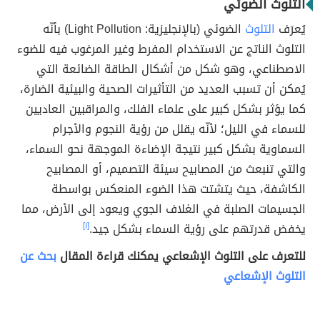
التلوث الضوئي
يُعرَف
التلوث
الضوئي (بالإنجليزية: Light Pollution) بأنّه
التلوث الناتج عن الاستخدام المفرط وغير المرغوب فيه للضوء
الاصطناعي، وهو شكل من أشكال الطاقة الضائعة التي
يُمكن أن تسبب العديد من التأثيرات الصحية والبيئية الضارة،
كما يؤثر بشكل كبير على علماء الفلك، والمراقبين العاديين
للسماء في الليل؛ لأنّه يقلل من رؤية النجوم والأجرام
السماوية بشكل كبير نتيجة الإضاءة الموجهة نحو السماء،
والتي تنبعث من المصابيح سيئة التصميم، أو المصابيح
الكاشفة، حيث يتشتت هذا الضوء المنعكس بواسطة
الجسيمات الصلبة في الغلاف الجوي ويعود إلى الأرض، مما
يخفض قدرتهم على رؤية السماء بشكل جيد.
[١]
للتعرف على التلوث الإشعاعي يمكنك قراءة المقال
بحث عن
التلوث الإشعاعي