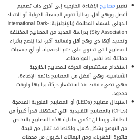
تغيير
مصابيح
الإضاءة الخارجية إلى أخرى ذات تصميم
أفضل ووهج أقل، وحالياً تقوم الجمعية الدولية أو الاتحاد
الدولي للسماء المظلمة (بالإنجليزية: International Dark-
Sky Association) بدراسة العديد من المصابيح المختلفة
وتحديد أيّها ذي وهج أقل وفعالية أكبر، لذا يُنصح بشراء
المصابيح التي تحتوي على ختم الجمعية، أو أيّ جمعيات
مماثلة لها نفس المواصفات.
استخدام مستشعرات الحركة للمصابيح الخارجية
الأساسية، وهي أفضل من المصابيح دائمة الإضاءة،
فهي تضيء فقط عند استشعار حركة بجانبها ولوقت
محدود.
استبدال مصابيح (LEDs) أو المصابيح الفلورية المدمجة
(CFLs) بالمصابيح التقليدية التي تستهلك قدراً كبيراً من
الطاقة، وربما لن تكفي فاعلية هذه المصابيح بالتخلص
من التوهج بشكل كامل، ولكنها قد تقلل من قيمة
فاتورة الكهرباء، ومن انبعاثات الكربون من محطات