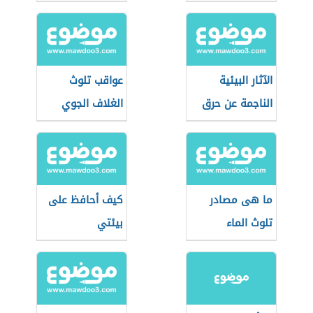
الآثار البيئية
عواقب تلوث
الناجمة عن حرق
الغلاف الجوي
الفحم الحجري
كوقود
ما هى مصادر
كيف أحافظ على
تلوث الماء
بيئتي
والهواء