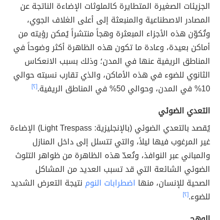
الجزيئات الصغيرة المتطايرة كالملوثات الإضاءة الناتجة عن
المصادر الاصطناعية والمنبعثة إلى أعلى الغلاف الجوي،
وتُكوّن هذه الأجزاء المبعثرة وهجاً منتشراً يُمكن رؤيته من
أماكن بعيدة، وعادة ما تكون هذه الظاهرة أكثر وضوحاً في
المناطق الريفية عنها في المدن؛ وذلك بسبب الانعكاس
الثانوي للضوء في هذه الأماكن، والذي تقارب نسبته حوالي
10% في المدن، وحوالي 50% في المناطق الريفية.
[٢]
التعدي الضوئي
يُقصد بالتعدي الضوئي (بالإنجليزية: Light Trespass) الإضاءة
غير المرغوب فيها ليلاً، والتي تتسلل إلى داخل المنازل
والمباني عبر النوافذ، وتُعدّ هذه الظاهرة من ظواهر التلوث
الضوئي الشائعة التي قد تسبب العديد من المشاكل
الصحية للإنسان، منها
اضطرابات النوم
نتيجة التعرض الشديد
للضوء.
[٢]
الوهج