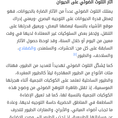
آثار التلوث الضوئي على الحيوان
يمتلك التلوث الضوئي عدداً من الآثار الضارة بالحيوانات، فهو
يُعطل قدرة الحيوانات على التوجيه البصري -ويعني إدراك
موقع الأشياء بالنسبة لبعضها البعض- ويعيق قدرتها على
التنقل، ويُحفز بعض السلوكيات غير المعتادة لديها في وقت
معين من اليوم أو خلال السنة، وقد لوحظ حصول الآثار
السابقة على كل من: الحشرات، والسلمندر،
والضفادع
،
والسلاحف، والطيور.
[٤]
كما يُشكّل التلوث الضوئي تهديداً للعديد من الطيور، فهناك
مئات الأنواع من الطيور المهاجرة ليلاً كالطيور المغردة،
والطيور الساحلية تعتمد على الكوكبات النجمية أثناء هجرتها
الموسمية، إذ تقلل ظاهرة التوهج الضوئي من وضوح هذه
الكوكبات النجمية بالنسبة لها، كما قد تعيق الإضاءة
الساطعة في المناطق الحضرية حاسة التوجيه لديها، وعادة
ما تجذب أضواء المباني، والأبراج، والمنارات الطيور لتنحرف
عن مساراتها الطبيعية، إذ تجذب الطيور إلى مصدر الإضاءة