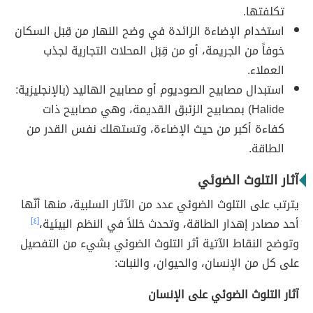
تكلفتها.
استخدام الإضاءة الزائدة في وضح النهار من قِبَل السكان
خوفاً من الجريمة، أو من قِبَل المحلات التجارية لجذب
العملاء.
استبدال مصابيح الصوديوم أو مصابيح الهاليد (بالإنجليزية:
Halide) بمصابيح الزئبق القديمة، وهي مصابيح ذات
كفاءة أكبر من حيث الإضاءة، وتستهلك نفس القدر من
الطاقة.
آثار التلوث الضوئي
يترتب على التلوث الضوئي عدد من الآثار السلبية، منها أنّها
أحد مصادر إهدار الطاقة، وتحدث خللاً في النظم البيئية،
[٤]
وتوضح النقاط الآتية أثر التلوث الضوئي بشيء من التفصيل
على كل من الإنسان، والحيوان، والنبات:
آثار التلوث الضوئي على الإنسان