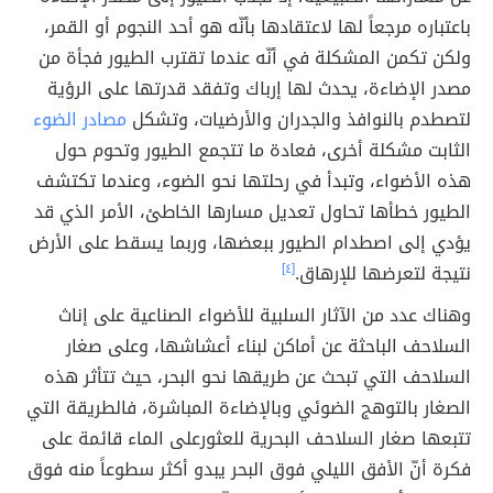
باعتباره مرجعاً لها لاعتقادها بأنّه هو أحد النجوم أو القمر،
ولكن تكمن المشكلة في أنّه عندما تقترب الطيور فجأة من
مصدر الإضاءة، يحدث لها إرباك وتفقد قدرتها على الرؤية
لتصطدم بالنوافذ والجدران والأرضيات، وتشكل
مصادر الضوء
الثابت مشكلة أخرى، فعادة ما تتجمع الطيور وتحوم حول
هذه الأضواء، وتبدأ في رحلتها نحو الضوء، وعندما تكتشف
الطيور خطأها تحاول تعديل مسارها الخاطئ، الأمر الذي قد
يؤدي إلى اصطدام الطيور ببعضها، وربما يسقط على الأرض
نتيجة لتعرضها للإرهاق.
[٤]
وهناك عدد من الآثار السلبية للأضواء الصناعية على إناث
السلاحف الباحثة عن أماكن لبناء أعشاشها، وعلى صغار
السلاحف التي تبحث عن طريقها نحو البحر، حيث تتأثر هذه
الصغار بالتوهج الضوئي وبالإضاءة المباشرة، فالطريقة التي
تتبعها صغار السلاحف البحرية للعثورعلى الماء قائمة على
فكرة أنّ الأفق الليلي فوق البحر يبدو أكثر سطوعاً منه فوق