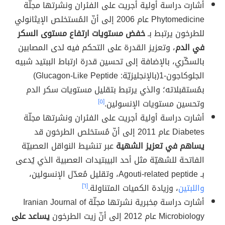
أشارت دراسة أولية أجريت على الفئران ونشرتها مجلّة
Phytomedicine عام 2006 إلى أنّ المُستخلص الإيثانولي
للطرخون يرتبط بـ
خفض مستويات ارتفاع مستوى السكر
في الدم
، وتعزيز القدرة على التحكم فيه لدى المصابين
بالسكّري، بالإضافة إلى تحسين قدرة ارتباط الببتيد شبيه
الجلوكاجون-1(بالإنجليزيّة: Glucagon-Like Peptide)
بمُستقبلاته؛ والذي يرتبط بتقليل مستويات سكر الدم
وتحسين مستويات الإنسولين.
[٥]
أشارت دراسة أولية أجريت على الفئران ونشرتها مجلّة
Diabetes عام 2011 إلى أنّ مُستخلص الطرخون قد
يساهم في تعزيز الشهية
عبر تنشيط النواقل العصبيّة
الفاتحة للشهيّة مثل أحد البيبتيدات العصبية الذي يُدعى
بـ Agouti-related peptide، وتقليل مُعدّل الإنسولين،
واللبتين
، وزيادة الكميات المتناولة.
[٦]
أشارت دراسة مِخبرية نشرتها مجلّة Iranian Journal of
Microbiology عام 2012 إلى أنّ زيت الطرخون
يساعد على