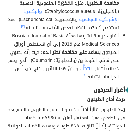
مكافحة البكتيريا
، مثل: المُكوّرة العنقودية الذهبية
(بالإنجليزيّة: Staphylococcus aureus)،
والبكتيريا
الإشريكية القولونية
(بالإنجليزيّة: Escherichia coli)، وقد
يُستخدم كمادّة حافظة لبعض الأطعمة، كالجبنة.
[٧]
أشارت دراسة نشرتها مجلّة Bosnian Journal of Basic
Medical Sciences عام 2015 إلى أنّ مُستخلص أوراق
الطرخون
يساعد على مكافحة تخثر الدم
؛ حيث إنّه يحتوي
على مُركّب الكومارين (بالإنجليزيّة: Coumarin)؛ الّذي يحمل
خصائصاً تقلل
التخثُّر
، ولكنّ هذا التأثير يحتاج مزيداً من
الدراسات لإثباته.
[٨]
أضرار الطرخون
درجة أمان الطرخون
يُعدّ الطرخون
غالباً آمناً
عند تناوُله بنسبه الطبيعيّة الموجودة
في الطعام، و
من المحتمل أمان
استهلاكه بالكميات
الدوائيّة، إلّا أنّ تناوُله لِمُدّة طويلة وبهذه الكميات الدوائية