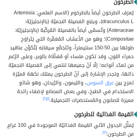
الطرخون
يُعرَف الطرخون أيضاً بالطرخوم (الاسم العلمي: Artemisia
dracunculus L)، ويتبَع الفصيلة النجميّة (بالإنجليزيّة:
Asteraceae) وتُسمّى أيضاً بالفصيلة المُركّبة (بالإنجليزيّة:
Compositae)؛ وهو من الأَعشاب المُعَمِّرة التي يَتَراوَح
طولها بين 50-150 سنتيمتراً، وتَتَجَمَّع سيقانِه لِتُكَوِّن عناقيد
حمراء اللون، وقد تكون ملساء أو مُغطّاة بالوبر، وعلى الرّغم
من تعدّد أنواعه؛ إلّا أنّ جميعها تنتمي إلى الفصيلة النجميّة
ذاتها، وتجدر الإشارة إلى أنّ الطرخون يمتلك نكهة مُميّزة
تمزج بين
عرق السوس
، والليمون، والرّيحان، وهو شائع
الاستخدام في الطبخ، وفي بعض المصانع لإضفاء رائحة
مميزة للصابون والمُستحضرات التجميلية.
[١]
[٢]
القيمة الغذائية للطرخون
يُمثِّل الجدول الآتي القيمة الغذائيّة الموجودة في 100 غرامٍ
من الطرخون:
[٣]