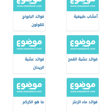
أعشاب طبيعية
فوائد البابونج
للقولون
فوائد عشبة القمح
فوائد عشبة
الريحان
فوائد ماء الزعتر
ما هو الكركم