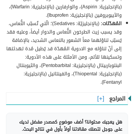
(بالإنجليزية: Aspirin)، والوارفارين (بالإنجليزية: Warfarin)‏،
والآيبوبروفين (بالإنجليزية: Ibuprofen).
المُهدّئات:
(بالإنجليزيّة: Sedatives)؛ الّتي تُسبّب النُّعاس،
وقد يسبب زيت الطرخون النُّعاس والدوار أيضاً، وعليه فقد
يُسبّب تناوُلهما معاً الشعور بالنعاس الشديد، بالإضافة
إلى أنّ تناوُله مع الادوية المُهدّة قد يُطيل مُدة تهدئتها
وتسكينها للألم، ومن الأمثلة على هذه الأدوية:
البنتوباربيتال (بالإنجليزية: Pentobarbital)، والثيوبنتال
(بالإنجليزية: Thiopental)، والفينتانيل (بالإنجليزية:
Fentanyl).
المراجع
هل يعجبك محتوانا؟ أضف موضوع كمصدر مفضل لديك
على جوجل لتصلك مقالاتنا أولاً بأول في نتائج البحث.