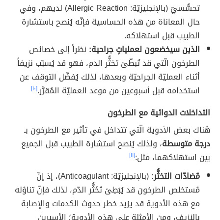
تحسُّسيّ (بالإنجليزيّة: Allergic Reaction) لديهم، وفي
حال المعاناة من هذه الحساسية فإنّه يُنصح باستشارة
الطبيب قبل استهلاكه.
الذين سيخضعون لعملياتٍ جراحية:
نظراً إلى خصائص
الطرخون الّتي قد تُبطّئ تخثُّر الدم، فهو قد يُسبّب نزيفاً
أثناء العمليّة الجراحيّة وبعدها، لذلك يُفضّل التوقف عن
استخدامه قبل أسبوعين من موعد العمليّة المُقرَّر.
[١٠]
التداخلات الدوائية مع الطرخون
هُناك بعض الأدوية الّتي تتداخل في تأثير مع الطرخون بـ
درجة متوسطة
، ولذلك يُنصح استشارة الطبيب قبل الجميع
بين استهلاكهما، مثل:
[١١]
مُضادّات التخثُّر:
(بالإنجليزيّة: Anticoagulant)، إذ إنّ
مُستخلص الطرخون قد يُبَطِئ تَخَثُّر الدّم، لذلك فإنّ تناوُله
مع هذه الأدوية قد يزيد خطر حدوث الكدمات والإصابة
بالنزيف، ومن الأمثلة على هذه الأدوية؛ الأسبرين