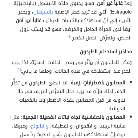
يُعدّ
غالباً غير آمن
، فهو يحتوي مادّة الأنيسول (بالإنجليزيّة:
Estragole) الّتي قد تزيد خطر الإصابة
بالسرطان
، ويجدر
التّنبيه إلى أنّ استهلاكه بالكميات الدوائية
غالباً غير آمن
أيضاً لدى المرأة الحامل والمُرضع، فهو قد يُسبّب نزول
الحيض، ويُعرِّض الحمل للخطر.
[٤]
محاذير استخدام الطرخون
يُمكن للطرخون أن يؤثّر في بعض الحالات الصحيّة، لذا يجب
الحذر عند استهلاكه في هذه الحالات، ومنها ما يأتي:
[٩]
المصابون باضطراباتٍ نزفية:
قد يُبطِئ الطرخون من تخثُّر
الدم، لذلك فإنّه قد يزيد خطر التعرُّض للنزيف في حال
تناوله من قبل المصابين بهذه الاضطرابات بالكميات
الدوائية.
المصابون بالحسّاسية تجاه نباتات الفصيلة النجمية:
مثل:
عشبة الرجيد، والأقحوان، والقطيفة،
والبابونج
، وغيرها،
حيث إنّ استهلاكهم للطرخون يؤدي لحدوث ردِّ فعل