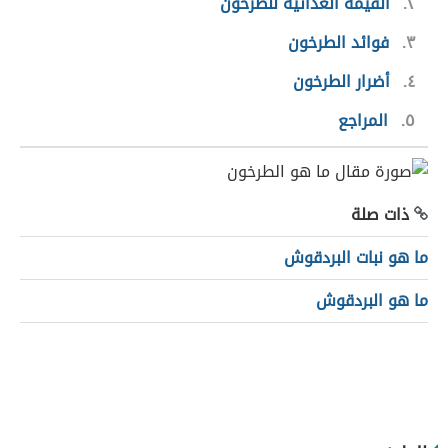
٢
القيمة الغذائية للطرخون
٣
فوائد الطرخون
٤
أضرار الطرخون
٥
المراجع
ذات صلة
ما هو نبات البردقوش
ما هو البردقوش