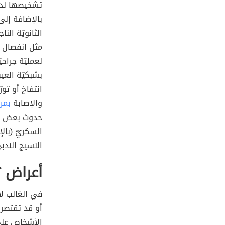
تشخيصها لدى 
بالإضافة إلى
الثانويّة الن
لعمليّة جراح
بشبكيّة العي
انتفاخ أو تو
والإصابة
بمر
حدوث بعض اضط
النسيج الندب
أعراض 
في الغالب لا
أو قد تقتصر
الأشخاص على 