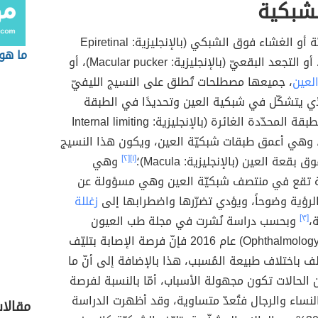
لشبكية
تليّف الشبكيّة أو الغشاء فوق الشبكي (بالإنجليزية: Epiretinal
ما هو 
membrane)، أو التجعد البقعيّ (بالإنجليزية: Macular pucker)، أو
لعين
، جميعها مصطلحات تُطلق على النسيج الليفيّ
لذي يتشكّل في شبكية العين وتحديدًا في الطبقة
المعروفة بالطبقة المحدّدة الغائرة (بالإنجليزية: Internal limiting
membra)، وهي أعمق طبقات شبكيّة العين، ويكون هذا النسيج
قعة العين (بالإنجليزية: Macula)؛
[١]
[٢]
وهي
 تقع في منتصف شبكيّة العين وهي مسؤولة عن
لرؤية وضوحاً، ويؤدي تضرّرها واضطرابها إلى
زغللة
،
[٣]
وبحسب دراسة نُشرت في مجلة طب العيون
(بالإنجليزية: Ophthalmology) عام 2016 فإنّ فرصة الإصابة بتليّف
لف باختلاف طبيعة المُسبب، هذا بالإضافة إلى أنّ ما
 7% من الحالات تكون مجهولة الأسباب، أمّا بالنسبة لفرصة
النساء والرجال فتُعدّ متساوية، وقد أظهرت الدراسة
مقالا