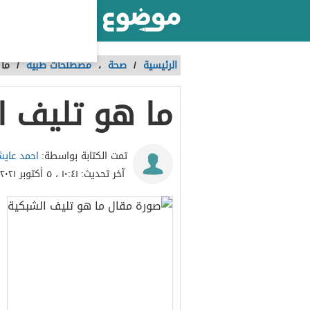
أكبر موقع عربي بالعالم
الرئيسية
/
صحة
،
مصطلحات طبية
/
ما 
ما هو تليف ا
احمد عاي
تمت الكتابة بواسطة:
آخر تحديث:
١٠:٤١ ، ٥ أكتوبر ٢٠٢١