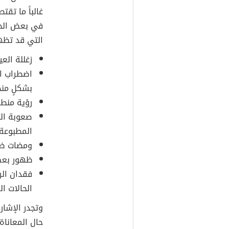
غالباً ما تق
في بعض الحا
التي قد تظه
زغللة العي
اضطراب ا
بشكلٍ منح
رؤية منطق
صعوبة الت
المطبوعة
ومضات ضو
ظهور بعض 
فقدان ال
الحالات ا
وتجدر الإشا
حال المعاناة