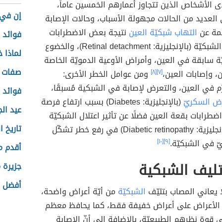
الأشخاص الذين تتجاوز أعمارهم الخمسين عاماً،
إن في 
 العديد من الحالات مجهولة الأسباب، وحالات الإصابة
اجمة عن
التهاب شبكيّة العين
نتيجة بعض الاضطرابات
فوائد 
مثل انفصال الشبكيّة (بالإنجليزية: Retinal detachment)، والخضوع
لماذا خ
يّة سابقة في العين، وأمراض الأوعية الدمويّة الخاصة
صفات ع
ن، وإصابات العين،
[٧]
[٨]
ومن عوامل الخطر الأخرى:
رّم في العين، والتعرض لإصابة في الشبكية مُسبقًا،
فوائد ا
ض السكريّ
(بالإنجليزية: Diabetes) بسبب ارتفاع فرصة
عيد ال
رابات بقعة العين فضلًا عن تأثير اعتلال الشبكيّة
تاريخ ا
السكريّ (بالإنجليزية: Diabetic retinopathy) في رفع خطر تشكّل
يّ في الشبكيّة.
[٩]
[١٠]
أقدم م
تليف الشبكية
جزيرة 
أفضل ز
 يعاني المصاب بتليّف
الشبكيّة
من أيّة أعراض واضحة،
 الأعراض على أعراض خفيفة فقط، كما يحافظ معظم
قوة نظرهم الطبيعيّة، بالإضافة إلى أنّ الإصابة