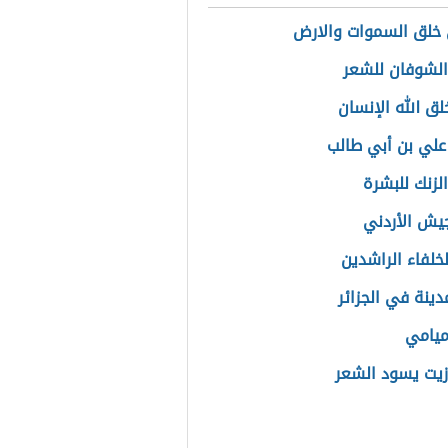
خلق السموات والارض
الشوفان للشعر
لق الله الإنسان
لي بن أبي طالب
لزنك للبشرة
جيش الأردني
لخلفاء الراشدين
دينة في الجزائر
ميامي
يت يسود الشعر