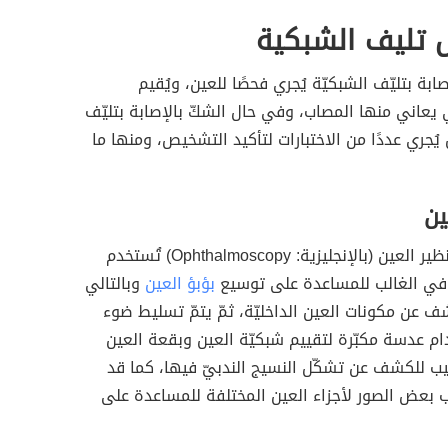
تليف الشبكية
بة بتليّف الشبكيّة يُجري فحصًا للعين، ويُقيم
 يعاني منها المصاب، وفي حال الشكّ بالإصابة بتليّف
يُجري عددًا من الاختبارات لتأكيد التشخيص، ومنها ما
ين
خلال اختبار تنظير العين (بالإنجليزية: Ophthalmoscopy) تُستخدم
ي الغالب للمساعدة على توسيع
بؤبؤ العين
وبالتالي
عن مكونات العين الداخليّة، ثمّ يتمّ تسليط ضوء
م عدسة مكبّرة لتقييم شبكيّة العين وبقعة العين
بيب للكشف عن تشكّل النسيج الندبيّ فيها، كما قد
 بعض الصور لأجزاء العين المختلفة للمساعدة على