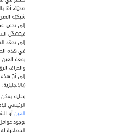
صحيّة. أمّا 
شبكيّة العين
إلى تحفيز عم
فيتشكّل النس
إلى تجعّد الش
في هذه الحا
بقعة العين ف
وانحراف الرؤي
إلى أنّ هذه 
(بالإنجليزية: Macular hole).
وعليه يمكن ا
الرئيسي للإصا
العين
أو الش
بوجود عوامل خ
المصاحبة له، 