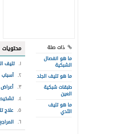
ذات صلة
محتويات
ما هو انفصال
١
تليف ال
الشبكية
٢
أسباب و
ما هو تليف الجلد
٣
أعراض 
طبقات شبكية
العين
٤
تشخيص 
ما هو تليف
٥
علاج ت
الثدي
٦
المراجع