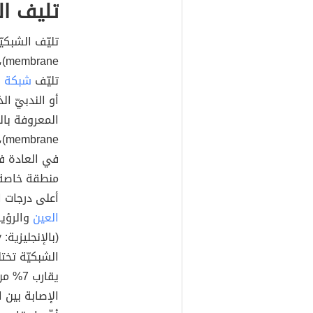
تليف ا
تليّف
شبكة ا
أو الندبيّ ا
ne
في العادة فوق ب
منطقة خاصة
أعلى درجات ا
العين
والرؤية
الشبكيّة تخت
يقارب
الإصابة بين 