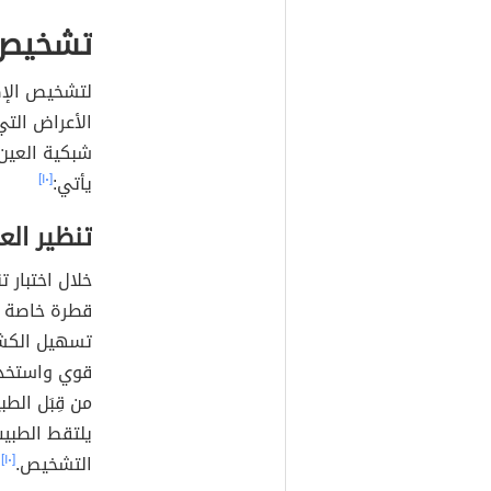
تشخيص 
لتشخيص الإصا
الأعراض التي
شبكية العين 
يأتي:
[١٠]
تنظير الع
قطرة خاصة ف
تسهيل الكشف 
قوي واستخدا
من قِبَل الط
يلتقط الطبيب
التشخيص.
[١٠]