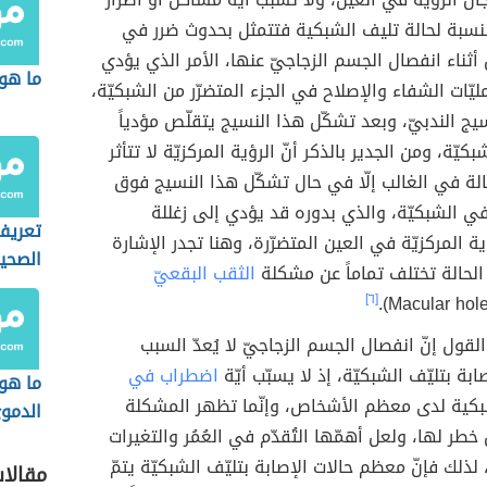
بالنسبة لحالة تليف الشبكية فتتمثل بحدوث ضرر في
 أثناء انفصال الجسم الزجاجيّ عنها، الأمر الذي يؤدي
ما هو
ليّات الشفاء والإصلاح في الجزء المتضرّر من الشبكيّة،
يج الندبيّ، وبعد تشكّل هذا النسيج يتقلّص مؤدياً
بكيّة، ومن الجدير بالذكر أنّ الرؤية المركزيّة لا تتأثر
لة في الغالب إلّا في حال تشكّل هذا النسيج فوق
ي الشبكيّة، والذي بدوره قد يؤدي إلى زغللة
تعريف 
ة المركزيّة في العين المتضرّرة، وهنا تجدر الإشارة
الصحي
الحالة تختلف تماماً عن مشكلة
الثقب البقعيّ
[٦]
لقول إنّ انفصال الجسم الزجاجيّ لا يُعدّ السبب
بة بتليّف الشبكيّة، إذ لا يسبّب أيّة
اضطراب في
ما هو
بكية لدى معظم الأشخاص، وإنّما تظهر المشكلة
الدمو
طر لها، ولعل أهمّها التُقدّم في العُمُر والتغيرات
لذلك فإنّ معظم حالات الإصابة بتليّف الشبكيّة يتمّ
مقالا