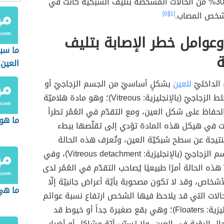
أنّ ما يقارب 30% من الحالات المشخّصة بتليّف الشبكيّة كانت في
لشخص المصاب.
[٤]
[٥]
عوامل خطر الإصابة بتليف
ما سب
ة
العين
 الداخليّ
للعين
بشكلٍ أساسيّ من الجسم الزجاجيّ أو
ما يُعرف بالخلط الزجاجيّ (بالإنجليزية: Vitreous)؛ وهو مادة هلاميّة
حفاظ على شكل العين، ومع التقدّم في العُمُر تطرأ
ما هو
ت في هيكل هذه المادة تؤدي إلى تقلّصها ببطء
لنتيجة عن سطح شبكيّة العين، وتُعرَف هذه الحالة
بانفصال الجسم الزجاجيّ (بالإنجليزية: Vitreous detachment)، وفي
 هذه الحالة أمرًا طبيعيًا يُصاحب التقدّم في العُمُر لدى
أشخاص، وقد لا تكون مصحوبة بأيّة أعراض جانبيّة إلّا
ما هي
لات التي قد يلاحظ فيها الشخص ارتفاع نسبة عوائم
العين (بالإنجليزية: Floaters)؛ وهي بقع صغيرة جداً أو خيوط قد
 الرؤية في العين، ولا تسبّب أيّة مشاكل أو أضرار