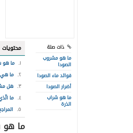
ذات صلة
محتويات
ما هو مشروب
١
ما هو ش
الصودا
٢
ما هي 
فوائد ماء الصودا
٣
هل مشرو
أضرار الصودا
ما هو شراب
٤
ما الّذ
الذرة
٥
المراجع
ما هو ش