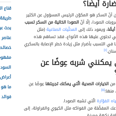
ارة أيضًا؟
قناع ال
 أنّ السكر هو المكوّن الرئيس المسؤول عن الكثير
طريقة 
بات الصودا، إلّا أنّ
الصودا الخالية من السكر تسبب
بحث عن
يضًا،
ويعود ذلك إلى
المحلّيات الصناعية
(مثل
تي تحتوي عليها هذه الأنواع، فقد تساهم هذه
عناصر 
ضًا في التسبب بأضرار مثل زيادة خطر الإصابة بالسكري
خصائص 
نان.
[٤]
مفهوم 
ي يمكنني شربه عِوضًا عن
السودا
أعراض 
 من
الخيارات الصحية الّتي يمكنك تجربتها
عِوضًا عن
ما هو 
منها:
[٥]
فوائد 
اه الفوّارة
الّتي تشبه الصودا.
ك المفضّلة من الفواكه مثل الكيوي والفراولة، إلى
افة نكهة مميزة.