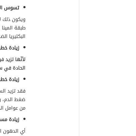
تسوس الأ
ويكون ذلك ل
طبقة المينا 
البكتيريا الض
زيادة خطر
لأنّها تزيد 
الحادة في س
زيادة خطر
فقد تزيد ال
ضغط الدم، وا
من عوامل الخ
زيادة مس
أي الدهون ا