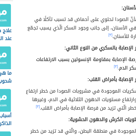
سنان:
أنّ الصودا تحتوي على أحماض قد تسبب تآكلًا في
في الأسنان، إلى جانب وجود السكر الّذي يسبب تجمّع
علاج 
ارة للأسنان.
[٣]
عند ال
 الإصابة بالسكري من النوع الثاني:
فرصة الإصابة بمقاومة الإنسولين بسبب الارتفاعات
كر الدم
.
[٣]
ما هي
 الإصابة بأمراض القلب:
شحوب 
سكريات الموجودة في مشروبات الصودا من خطر ارتفاع
رتفاع مستويات الدهون الثلاثية في الدم، وغيرها
طر الّتي تزيد من فرصة الإصابة بأمراض القلب.
[٣]
أسبا
تويات الكرش والدهون الحشوية:
الذاكر
لموجودة في منطقة البطن، والّتي قد تزيد من خطر