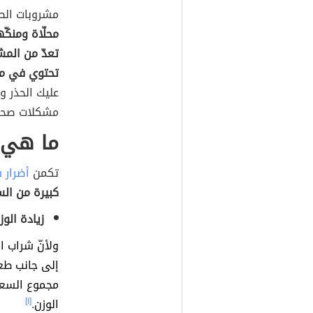
مشروبات الص
محلّاة ومنكّ
تعدّ من المش
تحتوي في مع
عليك الحذر و
مشكلات صحي
ما هي أ
تكمن
أضرار 
كبيرة من ال
زيادة الوز
ولأنّ شراب ال
إلى جانب طعا
مجموع السعرا
الوزن
.
[١]