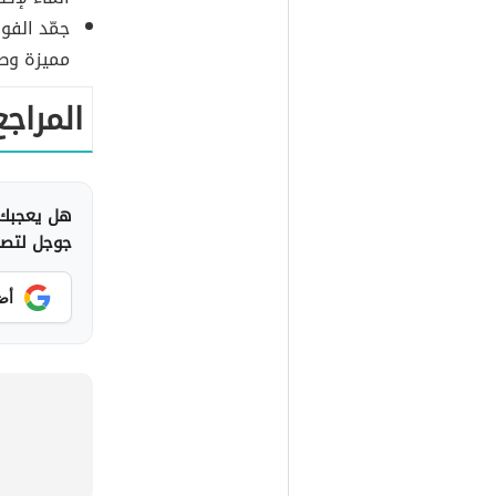
جمّد الفو
مميزة وط
المراجع
هل يعجبك 
جوجل لتصلك
أض