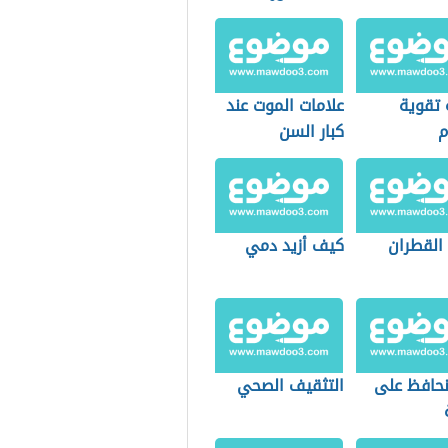
 تقوية
علامات الموت عند
م
كبار السن
 القطران
كيف أزيد دمي
حافظ على
التثقيف الصحي