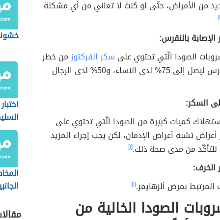
ديد من الأمراض، حتّى لو كنتَ لا تعاني من أي مشكلة
خشونة
 الإصابة بالنقرس:
روبات الصودا الّتي تحتوي على
سكر الفركتوز
من خطر
الإصابة بالنقرس ليصل إلى 75% لدى النساء، و50% لدى الرجال
لى السكر:
اختبار
السلي
تهلاك كميات كبيرة من الصودا الّتي تحتوي على
عراض تشبه أعراض الإدمان، لكن يجب إجراء المزيد
للتأكّد من مدى صحة ذلك.
[١]
 الخرف:
المخاط
الجانب
ف المرتبط بمرض ألزهايمر.
[١]
الصود
بات الصودا الخالية من
مقالا