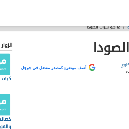
/
ما هو شراب الصودا
لصودا
الزوار
كاوي
أضف موضوع كمصدر مفضل في جوجل
كيف 
خصائص
والقوا