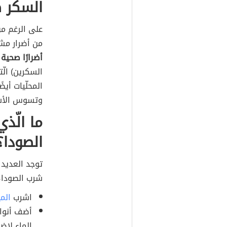
السكر ض
على الرغم من
من أضرار مشرو
أضرارًا صحية أ
السكرين) الّ
المحلّيات أي
وتسوس الأس
ما الّذ
الصودا؟
توجد العديد
شرب الصودا، 
اشرب
المي
أضف أنواع
الماء لإض