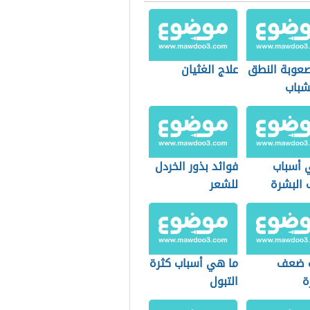
صعوبة النطق
علاج الغثيان
شباب
 أسباب
فوائد بذور الخردل
البشرة
للشعر
ب ضعف
ما هي أسباب كثرة
ة
التبول