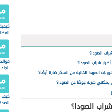
كيفية
العظا
راب الصودا؟
فوائد
أضرار شراب الصودا؟
للجلد
بات الصودا الخالية من السكر ضارة أيضًا؟
ي يمكنني شربه عِوضًا عن الصودا؟
كيف ن
الصحة
راب الصودا؟