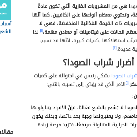
ودا
هي من المشروبات الغازية الّتي تكون عادةً
هة، وتحتوي معظم أنواعها على الكافيين، كما أنّها
روبات ذات القيمة الغذائية المنخفضة، فهي لا
أسباب
الشعر
ظم الحالات على فيتامينات أو معادن مهمة،
[١]
لذا
تجنّب استهلاكها بكميات كبيرة، لأنّها قد تسبب
ة عديدة.
[٢]
ضرار شراب الصودا؟
شراب الصودا
بشكلٍ رئيس في
احتوائه على كميات
سكر
،
[١]
الأمر الّذي قد يؤدّي إلى تسببه بالآتي:
ن:
صودا لا يُشعر بالشبع فغالبًا، فإنّ الأفراد يتناولونها
مهم، ولا يعتبرونها وجبة بحد ذاتها، وبذلك يكون
ت الحرارية المتناولة مرتفعًا، فتزيد فرصة زيادة
مقالا