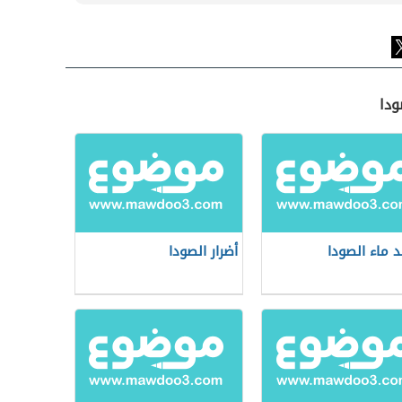
ودا
د ماء الصودا
أضرار الصودا