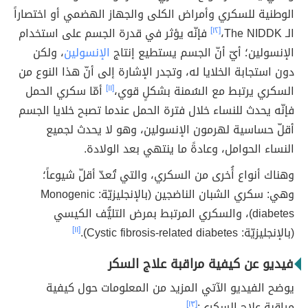
الوطنية للسكري وأمراض الكلى والجهاز الهضمي أو اختصاراً
الـ The NIDDK،
[١٢]
فإنّه يؤثر في قدرة الجسم على استخدام
الإنسولين؛ أيّ أنّ الجسم يستطيع إنتاج
الإنسولين
، ولكن
دون استجابة الخلايا له، وتجدر الإشارة إلى أنّ هذا النوع من
السكري يرتبط مع السُمنة بشكلٍ قوي،
[١١]
أمّا سكري الحمل
فإنّه يحدث للنساء خلال فترة الحمل عندما تصبح خلايا الجسم
أقلّ حساسية لهرمون الإنسولين، وهو لا يحدث لجميع
النساء الحوامل، وعادةً ما ينتهي بعد الولادة.
وهناك أنواع أُخرى من السكري، والتي تُعدّ أقلّ شيوعاً؛
وهي: سكري الشبان الناضجين (بالإنجليزيّة: Monogenic
diabetes)، والسكري المرتبط بمرض التليُّف الكيسي
(بالإنجليزيّة: Cystic fibrosis-related diabetes).
[١١]
فيديو عن كيفية مراقبة علاج السكر
يوضح الفيديو الآتي المزيد من المعلومات حول كيفية
مراقبة علاج السكري:
[١٣]