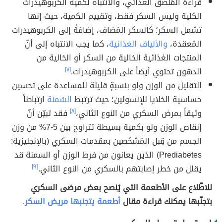
قراءة المُلصق الغذائي، والانتباه لكمية الكربوهيدرات
الكلية وليس السكر فقط، وتقييم الكمية، حيث إنها
تشمل السكر؛ كالسكر المُضاف، إضافةً إلى الكربوهيدرات
المُعقدة،
والألياف الغذائية
، كما يجب الانتباه إلى أنّ
المنتجات الغذائية الخالية من السكر أو الخالية من
الدهون تحتوي أيضاً على الكربوهيدرات.
[٧]
التقليل من الوزن ولو بنسبةٍ قليلة للمساعدة على تحسين
حساسية الخلايا للإنسولين؛ حيث ترتبط
السُمنة
ارتباطاً
وثيقاً بمرض السكري من النوع الثاني،
[٨]
فقد تبيّن أنّ
إنقاص الوزن ولو بكمية بسيطة تتراوح بين 5-7% من وزن
الجسم من قِبل المُشخَصين بمقدمات السكري (بالإنجليزية:
Prediabetes)‏ الذين يعانون من فرط الوزن أو السمنة قد
يقلل من خطر إصابتهم بالسكري من النوع الثاني.
[٩]
للاطّلاع على الأطعمة التي يُنصح بعض مرضى السكري
بتجنّبها يمكنك قراءة مقال
أطعمة يتجنبها مريض السكر
.