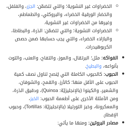
الخضراوات غير النشوية؛ والتي تتضمّن:
الجزر
، والفلفل،
والخضار الورقية الخضراء، والبروكلي، والطماطم،
وغيرها من الخضراوات غير النشوية.
الخضراوات النشوية؛ والتي تتضمّن: الذرة، والبطاطا،
والبازلاء الخضراء، والتي يجب حسابها ضمن حصص
الكربوهيدرات.
الفواكه:
مثل؛ البرتقال، والموز، والتفاح، والعنب، والتوت
بأنواعه،
والبطيخ
.
الحبوب:
كالحبوب الكاملة التي يُنصح تناول نصف كمية
الحبوب على الأقل منها؛ كالأرز، والقمح، والشوفان،
والشعير، والكينوا (بالإنجليزيّة: Quinoa)، ودقيق الذرة،
ومن الأمثلة الأخرى على أطعمة الحبوب:
الخبز
،
والمعكرونة، وخبز التورتيلا (بالإنجليزيّة: Tortillas)، وحبوب
الإفطار.
مصادر البروتين:
ومنها ما يأتي: