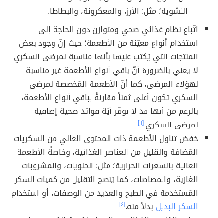
النشوية؛ مثل: الأرز، والمعكرونة، والبطاطا.
اتّباع نظام غذائي صحي ومتوازن دون الحاجة إلى
استخدام أنواع معيّنة من الأطعمة؛ حيث إنّ وجود بعض
المنتجات التي يُكتب عليها بأنها مناسبة لمرضى السكري
لا يعني بالضرورة أنّ باقي أنواع الأطعمة غير مناسبة
لهؤلاء المرضى، كما أنّ الأطعمة المُخصصة لمرضى
السكري تكون أعلى ثمناً مقارنةً بباقي أنواع الأطعمة،
بالرغم من أنها قد لا توفّر أيّة فوائد صحية إضافية
لمرضى السكري.
[٦]
خفض تناول الأطعمة ذات المحتوى العالي من السكريات
المُضافة والقليل من العناصر الغذائية، وخاصةً الأطعمة
العالية بالسعرات الحرارية؛ مثل: الحلويات، والمشروبات
الغازية، والمصاصات، كما يُنصح التقليل من كميات السكر
المُستخدمة في الطبخ والعديد من الوصفات، أو استخدام
السكر البديل
بدلاً منه.
[٤]