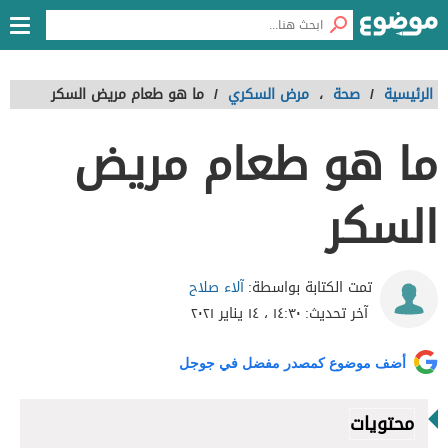
الرئيسية
/
صحة
،
مرض السكري
/
ما هو طعام مريض السكر
ما هو طعام مريض
السكر
آلاء صلاح
تمت الكتابة بواسطة:
آخر تحديث:
١٤:٣٠ ، ١٤ يناير ٢٠٢١
أضف موضوع كمصدر مفضل في جوجل
محتويات