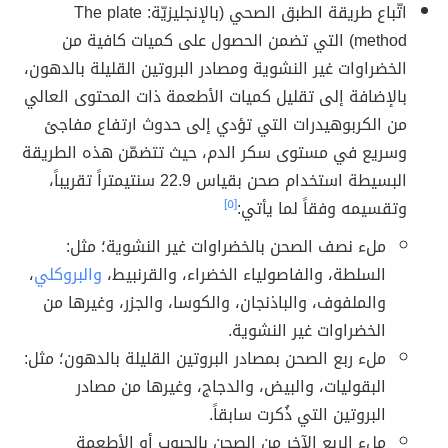
اتّباع طريقة الطبق الصحي (بالإنجليزيّة: The plate
method) التي تضمن الحصول على كميات كافية من
الخضراوات غير النشوية ومصادر البروتين القليلة بالدهون،
بالإضافة إلى تقليل كميات الأطعمة ذات المحتوى العالي
من الكربوهيدرات التي تؤدي إلى حدوث ارتفاع مفاجئ
وسريع في مستوى سكر الدم، حيث تتضمّن هذه الطريقة
البسيطة استخدام صحن بقياس 22.9 سنتيمتراً تقريباً،
وتقسيمه وفقاً لما يأتي:
[٥]
ملء نصف الصحن بالخضراوات غير النشوية؛ مثل:
السلطة، والفاصولياء الخضراء، والقرنبيط،
والبروكلي
،
والملفوف، والباذنجان، والكوسا، والجزر، وغيرها من
الخضراوات غير النشوية.
ملء ربع الصحن بمصادر البروتين القليلة بالدهون؛ مثل:
البقوليات، والبيض، والدجاج، وغيرها من مصادر
البروتين التي ذُكرت سابقاً.
ملء الربع الآخر من الصحن بالحبوب أو الأطعمة