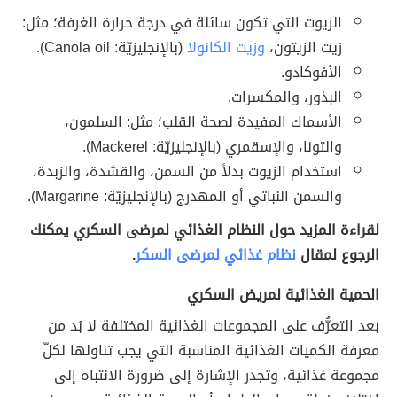
الزيوت التي تكون سائلة في درجة حرارة الغرفة؛ مثل:
زيت الزيتون،
وزيت الكانولا
(بالإنجليزيّة: Canola oil).
الأفوكادو.
البذور، والمكسرات.
الأسماك المفيدة لصحة القلب؛ مثل: السلمون،
والتونا، والإسقمري (بالإنجليزيّة: Mackerel).
استخدام الزيوت بدلاً من السمن، والقشدة، والزبدة،
والسمن النباتي أو المهدرج (بالإنجليزيّة: Margarine).
لقراءة المزيد حول النظام الغذائي لمرضى السكري يمكنك
الرجوع لمقال
نظام غذائي لمرضى السكر
.
الحمية الغذائية لمريض السكري
بعد التعرُّف على المجموعات الغذائية المختلفة لا بُد من
معرفة الكميات الغذائية المناسبة التي يجب تناولها لكلّ
مجموعة غذائية، وتجدر الإشارة إلى ضرورة الانتباه إلى