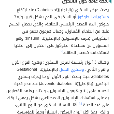
لمحة عامة حول السكري
يحدث مرض السكري (بالإنجليزيّة: Diabetes) عند ارتفاع
مستويات الجلوكوز
أو السكر في الدم بشكلٍ كبير، ويُعدّ
جلوكوز الدم المصدر الرئيسي للطاقة، والذي يحصل الجسم
عليه من الطعام المُتناول، وهناك هرمون يُصنع في
البنكرياس يُعرف بالإنسولين (بالإنجليزيّة: Insulin)؛ وهو
المسؤول عن مساعدة الجلوكوز على الدخول إلى الخلايا
لاستخدامه كمصدر للطاقة.
[١٠]
وهناك 3 أنواع رئيسية لمرض السكري؛ وهي: النوع الأول،
والنوع الثاني،
وسكري الحمل
(بالإنجليزيّة: Gestational
diabetes)، حيث يحدث النوع الأول أو ما يُعرف بسكري
اليافعين (بالإنجليزيّة: Juvenile diabetes) عند عدم قدرة
الجسم على إنتاج هرمون الإنسولين، ولذلك يعتمد المُصابون
به على استهلاك الإنسولين الاصطناعي بشكلٍ يومي للبقاء
على قيد الحياة.
[١١]
أمّا بالنسبة للسكري من النوع الثاني،
والذي يُعدّ أكثر أنواع السكري انتشاراً وفقاً للمؤسسة