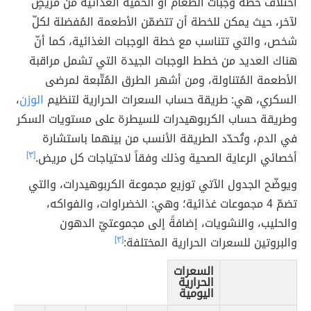
اختلاف خطة وجبات الطعام أو الحمية الغذائية من مريضٍ
لآخر، حيث يمكن للخطة أن تتضمّن الأطعمة المُفضلة لكلّ
شخص، والتي تتناسب مع خطة الوجبات الغذائية، كما أنّ
هناك العديد من خطط الوجبات الجيدة التي تشمل مراقبة
الأطعمة المُتناولة، ومن أشهر الطرق المُتّبعة لمرضى
السكري، هي: طريقة حساب السعرات الحرارية لتنظيم
الوزن
،
وطريقة حساب الكربوهيدرات للسيطرة على مستويات السكر
في الدم، وتُحدّد الطريقة الأنسب من بينهما باستشارة
أخصائي الرعاية الصحية وذلك وفقاً لاحتياجات كل مريض.
[٣]
ويوضّح الجدول الآتي توزيع مجموعة الكربوهيدرات، والتي
تضمّ 4 مجموعات غذائية؛ وهي: الخضراوات، والفواكه،
والحليب، والنشويات، إضافةً إلى مجموعتيّ الدهون
والبروتين للسعرات الحرارية المختلفة:
[٣]
السعرات
الحرارية
اليومية