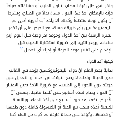
ولكن في حال رغبة المصاب بتناول الحليب أو مشتقاته صباحاً
فإنّه بالإمكان أخذ هذا الدواء مساءً بدلاً من الصباح، وبشرط
أن يكون نومه منتظماً وكذلك ألا يأخذ أية أدوية أخرى مع
الليفوثيروكسين بأي طريقة مساءً، مع الحرص على أن تكون
الفترة الزمنية بين أخذ الدواء وموعد آخر وجبة قبل النوم أربع
ساعات، ويجدر التبيه إلى ضرورة استشارة الطبيب قبل
الإقدام على تغيير موعد الجرعة أو إجراء أي تعديل.
[٩]
كيفية أخذ الدواء
بداية يجدر العلم أنّ دواء الليفوثيروكسين يُؤخذ في الغالب
مدى الحياة، ولذلك لا يصح التوقف عن أخذه أو التعديل على
جرعته دون اللجوء إلى الطبيب، مع ضرورة الأخذ بعين الاعتبار
أنّ الدواء يحتاج لعدة أسابيع حتى تُلحظ نتائجه، بمعنى أنّ
الأعراض تخف بعد مرور أسابيع على أخذ الدواء، وبالنسبة
لكيفية أخذه فيجب بلع الحبة أو الكبسولة كاملة دون طحنها
أو قضمها، وتُؤخذ على معدة فارغة مع كوب من الماء كما