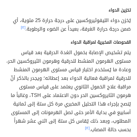
تخزين الدواء
يُخزن دواء الليفوثيروكسين على درجة حرارة 25 مئوية، أي
ضمن درجة حرارة الغرفة، بعيداً عن الضوء والرطوبة.
[١٢]
الفحوصات المخبرية لمراقبة الدواء
يتم تشخيص الإصابة بخمول الغدة الدرقية بعد قياس
مستوى الهرمون المنشط للدرقية وهرمون الثيروكسين الحر،
وعادة ما يُستخدم اختبار قياس مستوى الهرمون المنشط
للدرقية لمراقبة فعالية الدواء بعد إعطائه؛ ويجدر بالذكر أنّ
مراقبة علاج الخمول الثانوي يعتمد على قياس مستوى
هرمون الثايروكسين الحر دون الاعتماد على TSH، وغالباً ما
يُنصح بإجراء هذا التحليل المخبري مرة كل ستة إلى ثمانية
أسابيع في بداية الأمر حتى تصل الهرمونات إلى المستوى
المطلوب، وبعد ذلك يُقاس كل ستة إلى اثني عشر شهراً
بحسب حالة المصاب.
[١٢]