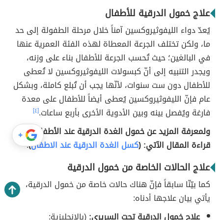
علاج خمول الدرقية للأطفال
يُعدّ دواء الليفوثيروكسين آمناً خلال مرحلة الطفولة إلى حد
ما، ولكن تختلف الجرعة المعطاة لهذه الفئة العمرية عنها
في البالغين؛ حيث تُحسب الجرعة للأطفال بناء على وزنه،
ويجدر التنبيه إلى أنّ كبسولات الليفوثيروكسين لا تُعطى
للأطفال دون ست سنوات، لأنّها يجب أن تُبلع كاملة، وبشكل
عام فإنّ الليفوثيروكسين يُعطى أيضاً للأطفال على معدة
فارغة ويُفصل بينه وبين الأدوية الأخرى بأربع ساعات.
[٤]
ولمعرفة المزيد عن خمول الغدة الدرقية عند الأطفال يمكن
+
قراءة المقال الآتي: (
كسل الغدة الدرقية عند الاطفال
)
.
علاج الحالات الخاصة من خمول الدرقية
كما بيّنّا سابقاً فإنّ هناك حالات خاصة من خمول الدرقية،
يأتي بيان علاجها أدناه:
علاج خمول الدرقية تحت السريري:
(بالإنجليزية: