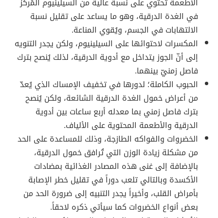
الأطعمة تحتوي على نسبة عالية من السيلينيوم المُركّز
في الغدة الدرقية، وهو ما يساعد على تقليل نسبة
الالتهابات في الجسم، ويُقوي المناعة.
المكسرات لاحتوائها على السيلينيوم، ولكن يجدر التنويه
إلى أنّ الجوز يتداخل مع أدوية الدرقية، لذلك يُنصح بترك
فاصل زمنيّ بينهما.
الحبوب الكاملة؛ لدورها في تخفيف الإمساك الذي يُعدّ
من أعراض خمول الغدة الدرقية الشائعة، ولكن يُنصح
بترك فاصل زمني بما معدله أربع ساعات بين أدوية
الدرقية والأطعمة المحتوية على الألياف.
الخضروات والفواكه الطازجة، وذلك للمساعدة على الحد
من مشكلة زيادة الوزن التي تُرافق خمول الدرقية،
بالإضافة إلى غنى هذه المصادر الغذائية بمضادات
الأكسدة وبالتالي تلعب دوراً في تقليل خطر الإصابة
بأمراض القلب، وأخيراً يجدر التنبيه إلى ضرورة الحد من
بعض أنواع الخضروات كما سيأتي ذكره لاحقاً.