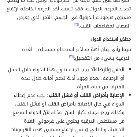
احتوائها على نسب ثابتة من الهرمونات، ولعلّ هذا ما يُصعّب
تحديد الجرعة الدوائية، فقد يُسبب أخذ الجرعة الخاطئة ارتفاع
مستوى هرمونات الدرقية في الجسم، الأمر الذي يُعرض
المصاب لمضاعفات القلب.
[٢١]
محاذير استخدام الدواء
فيما يأتي بيان أهمّ محاذير استخدام مستخلص الغدة
الدرقية بشيء من التفصيل:
[٢١]
الحمل والرضاعة:
يجب تجنب تناول هذا الدواء خلال الحمل
أو الرضاعة، لعدم وجود أدلة تدعم أمانه خلال هذه
الفترات من حياة المرأة.
الإصابة بأمراض القلب أو فشل القلب:
يجب عدم إعطاء
الدواء في حال الإصابة بأمراض القلب أو فشل القلب،
وكذلك يجدر تجنبه لكبار السن، وذلك لأنّ الدواء المصنع
من مستخلص الدرقية يحتوي على هرموني الغدة
الدرقية، وبالتالي يُحتمل ارتفاع مستوى هذه الهرمونات