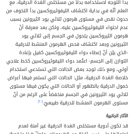
بدأ التوجه لاستخدامه بدلاً من مستخلص الغدة الدرقية، مع
العلم أنّه في بداية اكتشاف الليفوثيروكسين بدأ التخوف من
حدوث نقص في مستوى هرمون ثلاثي يود الثيرونين بسبب
عدم احتواء الليفوثيروكسين عليه، ولكن بعد معرفة أنّ
هرمون الثيروكسين يتحول في الجسم إلى ثلاثي يود
الثيرونين وبعد اكتشاف فحص الهرمون المنشط للدرقية
-الذي بيّن أنّ إعطاء دواء الليفوثيروكسين كفيل بإعادة
التوازن إلى الجسم- اعتُمد دواء الليفوثيروكسين كخط علاجي
أولي، ومع ذلك توجد بعض الحالات التي تستدعي استخدام
خلاصة الغدة الدرقية، مثل: الحالات التي تستمر فيها أعراض
خمول الدرقية بالظهور أو الحالات التي يكون فيها مستوى
ثلاثي يود الثيرونين في الجسم منخفضاً على الرغم من أنّ
مستوى الهرمون المنشط للدرقية طبيعيّ.
[٢٠]
الآثار الجانبية
قد تكون أدوية مستخلص الغدة الدرقية غير آمنة لعدم