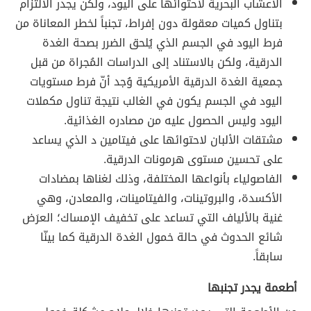
الأعشاب البحرية لاحتوائها على اليود، ولكن يجدر الالتزام
بتناول كميات معقولة دون إفراط، تجنباً لخطر المعاناة من
فرط اليود في الجسم الذي يُلحق الضرر بصحة الغدة
الدرقية، ولكن بالاستناد إلى الدراسات المُجراة من قبل
جمعية الغدة الدرقية الأمريكية وُجد أنّ فرط مستويات
اليود في الجسم يكون في الغالب نتيجة تناول مكملات
اليود وليس الحصول عليه من مصادره الغذائية.
مشتقات الألبان لاحتوائها على فيتامين د الذي يساعد
على تحسين مستوى هرمونات الدرقية.
الفاصولياء بأنواعها المختلفة، وذلك لغناها بمضادات
الأكسدة، والبروتينات، والفيتامينات، والمعادن، وهي
غنية بالألياف التي تساعد على تخفيف الإمساك؛ العرَض
شائع الحدوث في حالة خمول الغدة الدرقية كما بينّا
سابقاً.
أطعمة يجدر تجنبها