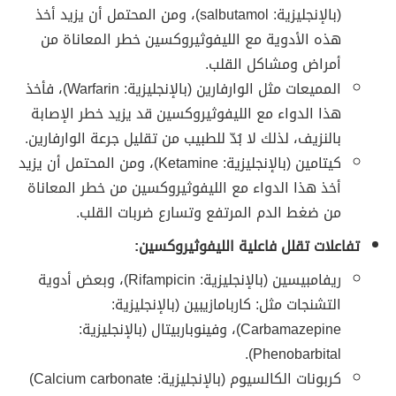
(بالإنجليزية: salbutamol)، ومن المحتمل أن يزيد أخذ
هذه الأدوية مع الليفوثيروكسين خطر المعاناة من
أمراض ومشاكل القلب.
المميعات مثل الوارفارين (بالإنجليزية: Warfarin)، فأخذ
هذا الدواء مع الليفوثيروكسين قد يزيد خطر الإصابة
بالنزيف، لذلك لا بُدّ للطبيب من تقليل جرعة الوارفارين.
كيتامين (بالإنجليزية: Ketamine)، ومن المحتمل أن يزيد
أخذ هذا الدواء مع الليفوثيروكسين من خطر المعاناة
من ضغط الدم المرتفع وتسارع ضربات القلب.
تفاعلات تقلل فاعلية الليفوثيروكسين:
ريفامبيسين (بالإنجليزية: Rifampicin)، وبعض أدوية
التشنجات مثل: كاربامازيبين (بالإنجليزية:
Carbamazepine)، وفينوباربيتال (بالإنجليزية:
Phenobarbital).
كربونات الكالسيوم (بالإنجليزية: Calcium carbonate)