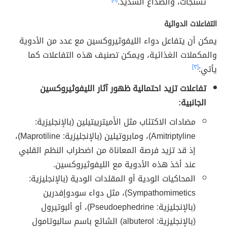
تشنجات، والصداع الشديد.
التفاعلات الدوائية
يمكن أن يتفاعل دواء الليفوثيروكسين مع عدد من الأدوية
والمكملات الغذائية، ويمكن تصنيف هذه التفاعلات كما
يأتي:
[٣]
تفاعلات تزيد احتمالية ظهور آثار الليفوثيروكسين
الجانبية:
مضادات الاكتئاب مثل الأَميتريبتيلين (بالإنجليزية:
Amitriptyline)، ومابروتيلين (بالإنجليزية: Maprotiline)،
إذ قد تزيد فرصة المعاناة من اضطراب النظم القلبي
عند أخذ هذه الأدوية مع الليفوثيروكسين.
المحاكيات الودية أو المقلدات الودية (بالإنجليزية:
Sympathomimetics)، مثل دواء سودوإفدرين
(بالإنجليزية: Pseudoephedrine)، أو ألبوتيرول
(بالإنجليزية: albuterol) الشائع باسم سالبوتامول