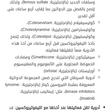
وسلفات الحديد (بالإنجليزية: ferrous sulfate)، ولذلك
يُنصح بالفصل بين الدوائين بما يُقارب أربع ساعات على
أقل تقدير.
كوليسيفيلام (بالإنجليزية: Colesevelam)،
وكوليسترامين (بالإنجليزية: Cholestyramine)،
وكوليستيبول (بالإنجليزية: Colestipol)، ولذلك يُنصح
بأخذ الليفوثيروكسين قبل أربع ساعات من أخذ هذه
الأدوية منعاً لتقليلها فعاليته.
سيميثيكون (بالإنجليزية: Simethicone) ومضادات
الحموضة المحتوية على الألمونيوم والمغنيسيوم.
أورليستات (بالإنجليزية: orlistat).
أدوية السرطان التي تندرج ضمن المجموعة الدوائية
المعروفة بمثبط التيروسين كيناز (بالإنجليزية: tyrosine-
kinase inhibitors)، مثل: إيماتينب (بالإنجليزية:
Imatinib).
أدوية تقل فعاليتها عند أخذها مع الليفوثيروكسين:
قد