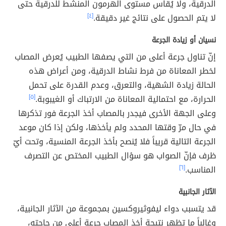
الدرقية، ولا يُقاس مستوى الهرمون المنشط للدرقية حتى
لا يتم الحصول على نتائج غير دقيقة.
[٤]
نسيان أو زيادة الجرعة
إنّ تناول جرعة أعلى من التي يصفها الطبيب يُعرض المصاب
لخطر المعاناة من فرط نشاط الدرقية، ومن أعراض هذه
الحالة زيادة الشهية، والتعرق، وعدم القدرة على تحمل
الحرارة، مع احتمالية المعاناة من الارتباك أو الغيبوبة.
[٥]
وعلى الجهة الأخرى فيجدر بالمصاب أخذ الجرعة فور تذكرها
في حال مرّ وقتها المحدد ولم يأخذها، ولكن إذا كان موعد
الجرعة التالية قريباً فلا يُنصح بأخذ الجرعة المنسية، وتحت أيّ
ظرف فإنّ الصواب هو سؤال الطبيب المختص عن التصرف
المناسب.
[٦]
الآثار الجانبية
قد يتسبب دواء ليفوثيروكسين بمجموعة من الآثار الجانبية،
وغالباً ما تظهر نتيجة أخذ المصاب جرعة أعلى من حاجته،