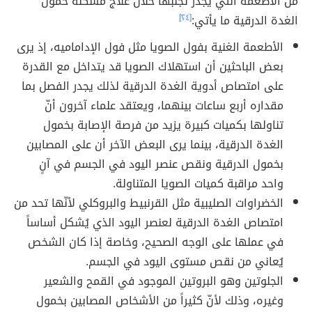
من الأطعمة التي يجدر تجنبها خلال علاج مشكلة خمول
الغدة الدرقية ما يأتي:
[٢٤]
الأطعمة الغنية بفول الصويا مثل فول الإداماميه، إذ يرى
بعض الباحثين أن استهلاك الصويا قد يتداخل مع القدرة
على امتصاص أدوية الغدة الدرقية لذلك يجدر الفصل بما
مقداره أربع ساعات بينهما، ويعتقد علماء آخرون أنّ
تناولها بكميات كبيرة يزيد من فرصة الإصابة بخمول
الغدة الدرقية، بينما يرى البعض الآخر أن على المصابين
بخمول الدرقية ونقص عنصر اليود في الجسم في آنٍ
واحد مراقبة كميات الصويا المتناولة.
الخضراوات الصليبية مثل القرنبيط والبروكلي لأنّها تحد من
امتصاص الغدة الدرقية لعنصر اليود الذي يُشكل أساساً
في عملها على الوجه الصحيح، وخاصة إذا كان الشخص
يُعاني من نقص مستوى اليود في الجسم.
الجلوتين وهو البروتين الموجود في القمح والشعير
وغيره، وذلك لأنّ كثيراً من الأشخاص المصابين بخمول