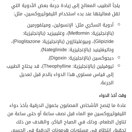
يلجأ الطبيب المعالج إلى زيادة جرعة بعض الأدوية التي
تقل فعاليتها عند بدء استخدام الليفوثيروكسين، مثل:
أدوية السكري مثل: الإنسولين، وميتفورمين
(بالإنجليزية: Metformin)، وغليبيزيد (بالإنجليزية:
Glipizide)، وبيوغليتازون (بالإنجليزية: Pioglitazone)،
وناتيغلينيد (بالإنجليزية: Nateglinide).
ديجوكسين (بالإنجليزية: Digoxin).
تيوفيلين (بالإنجليزية: Theophylline)، قد يحتاج الطبيب
إلى قياس مستوى هذا الدواء بالدم قبل تعديل
الجرعة.
وقت أخذ الدواء
عادة ما يُنصح الأشخاص المصابون بخمول الدرقية بأخذ دواء
الليفوثيروكسين مع الماء قبل نصف ساعة أو حتى ساعة من
تناول الطعام، وذلك في الصباح الباكر، والهدف من ذلك
تحقيق انتظام في مستويات هرمونات الدرقية في الجسم،