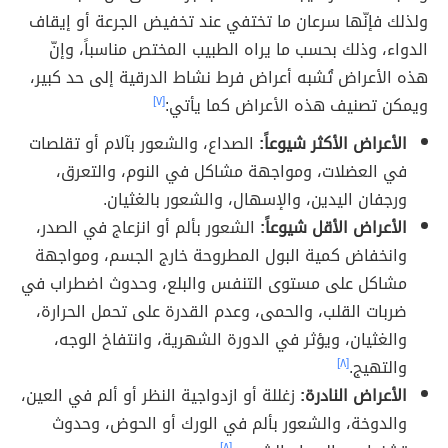
ولذلك فإنّها سرعان ما تختفي عند تخفيض الجرعة أو إيقاف
الدواء، وذلك بحسب ما يراه الطبيب المختص مناسباً، وإنّ
هذه الأعراض تُشبه أعراض فرط نشاط الدرقية إلى حد كبير،
ويمكن تصنيف هذه الأعراض كما يأتي:
[٧]
الأعراض الأكثر شيوعاً:
الصداع، والشعور بآلام أو تقلصات
في العضلات، ومواجهة مشاكل في النوم، والتعرق،
ورجفان اليدين، والإسهال، والشعور بالغثيان.
الأعراض الأقل شيوعاً:
الشعور بألم أو انزعاج في الصدر،
وانخفاض كمية البول المطروحة خارج الجسم، ومواجهة
مشاكل على مستوى التنفس والبلع، وحدوث اضطراب في
ضربات القلب، والحمى، وعدم القدرة على تحمل الحرارة،
والغثيان، ويؤثر في الدورة الشهرية، وانتفاخ الوجه،
والتهيج.
[٨]
الأعراض النادرة:
زغللة أو ازدواجية النظر أو ألم في العين،
والدوخة، والشعور بألم في الورك أو الحوض، وحدوث
[٨]