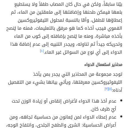
بيّنا سابقاً، ولكن في حال كان المصاب طفلاً ولا يستطيع
بلعها فيمكن طحنها وإضافتها إلى ملعقتين من الماء، ثم
إعطاؤها للطفل، وأمّا بالنسبة لمحلول الليفوثيروكسين
الفموي فيجب أخذه كما هو مرفق بالتعليمات، فمنه ما يُنصح
بأخذه مباشرة، ومنه ما يُنصح بإضافته إلى كوب من الماء
وتحريكه جيداً ثم تناوله، ويجدر التنبيه إلى عدم إضافة هذا
الدواء إلى أي نوع من السوائل غير الماء.
[١٠]
محاذير استعمال الدواء
توجد مجموعة من المحاذير التي يجدر بمن يأخذ
الليفوثيروكسين معرفتها، ويأتي بيانها بشيء من التفصيل
أدناه:
[١١]
[٣]
عدم أخذ هذا الدواء لأغراض إنقاص أو زيادة الوزن تحت
أيّ ظرف كان.
عدم إعطاء الدواء لمن يُعانون من حساسية تجاهه، ومن
أعراض الحساسية: الشرى والطفح الجلدي، وانتفاخ الوجه،