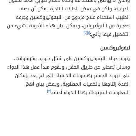
والذي لا يوصى باستخدامه وحده كعلاج طويل الأمد لخمول
الدرقية، ولكن في بعض الحالات النادرة يمكن أن يصف
الطبيب استخدام علاج مزدوج من الليفوثيروكسين وجرعة
صغيرة من الليوثيرونين، ويمكن بيان هذه الأدوية بشيء من
التفصيل فيما يأتي:
[١]
[٢]
ليفوثيروكسين
يتوفر دواء الليفوثيروكسين على شكل حبوب، وكبسولات،
وسائل يُعطى عن طريق الحقن، ويقوم مبدأ عمل هذا الدواء
على تزويد الجسم بهرمونات الدرقية التي لم يعد بإمكان
الغدة إنتاجها بالكميات المطلوبة، ويمكن بيان أهمّ
المعلومات المرتبطة بهذا الدواء أدناه.
[٣]