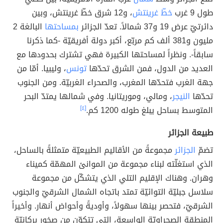
طول 9 غرب
خطّ غرينتش
، و12 شرق خطّ غرينتش، وبين
دائرتيّ عرض 19 و37 شمالاً. تعدّ الجزائر
بمساحتها
البالغة 2
مليون و381 ألف كم مربّع، أكبر دولة أفريقيّة -كما ذكرنا
سابقاً-. ونظراً لمساحتها الكبيرة فهي تشترك بحدودها مع
العديد من الدول، فمن الشرق تحدّها
تونس
، وليبيا. أمّا من
جهة الغرب فتحدّها المغرب، والصحراء الغربيّة. ومن الجنوب
تحدّها
النيجر
، ومالي، وموريتانيا. وفي شمالها يمتدّ البحر
المتوسط بساحل يبلغ طوله 1200 كم.
[٤]
طبيعة الجزائر
تضمّ
الجزائر
مجموعةً من الأقاليم الطبيعيّة متمثلةً بالساحل،
الذي استغلّته لبناء مجموعة من الموانئ المهمّة كميناء
وهران. وهناك الإقليم التلي الذي يتشكّل من مجموعة
سلاسل جبليّة التوائيّة تمتد باتجاه الشمال الشرقيّ والجنوب
الشرقيّ، فتحصر بينها سهولاً، وأوديةً وأحواض أنهار. وأخيراً
المنطقة الصحراويّة الواسعة، التي تتكوّن من صخور بركانيّة