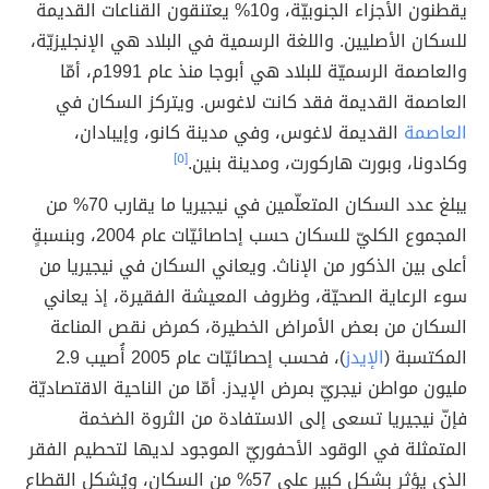
يقطنون الأجزاء الجنوبيّة، و10% يعتنقون القناعات القديمة
للسكان الأصليين. واللغة الرسمية في البلاد هي الإنجليزيّة،
والعاصمة الرسميّة للبلاد هي أبوجا منذ عام 1991م، أمّا
العاصمة القديمة فقد كانت لاغوس. ويتركز السكان في
العاصمة
القديمة لاغوس، وفي مدينة كانو، وإيبادان،
وكادونا، وبورت هاركورت، ومدينة بنين.
[٥]
يبلغ عدد السكان المتعلّمين في نيجيريا ما يقارب 70% من
المجموع الكليّ للسكان حسب إحاصائيّات عام 2004، وبنسبةٍ
أعلى بين الذكور من الإناث. ويعاني السكان في نيجيريا من
سوء الرعاية الصحيّة، وظروف المعيشة الفقيرة، إذ يعاني
السكان من بعض الأمراض الخطيرة، كمرض نقص المناعة
المكتسبة (
الإيدز
)، فحسب إحصائيّات عام 2005 أُصيب 2.9
مليون مواطن نيجريّ بمرض الإيدز. أمّا من الناحية الاقتصاديّة
فإنّ نيجيريا تسعى إلى الاستفادة من الثروة الضخمة
المتمثلة في الوقود الأحفوريّ الموجود لديها لتحطيم الفقر
الذي يؤثر بشكل كبير على 57% من السكان، ويُشكل القطاع