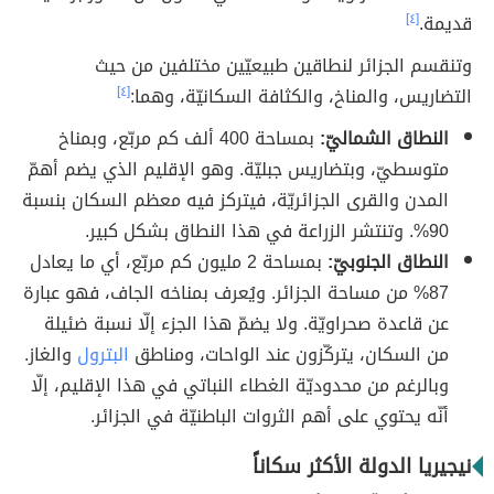
قديمة.
[٤]
وتنقسم الجزائر لنطاقين طبيعيّين مختلفين من حيث
التضاريس، والمناخ، والكثافة السكانيّة، وهما:
[٤]
النطاق الشماليّ:
بمساحة 400 ألف كم مربّع، وبمناخ
متوسطيّ، وبتضاريس جبليّة. وهو الإقليم الذي يضم أهمّ
المدن والقرى الجزائريّة، فيتركز فيه معظم السكان بنسبة
90%. وتنتشر الزراعة في هذا النطاق بشكل كبير.
النطاق الجنوبيّ:
بمساحة 2 مليون كم مربّع، أي ما يعادل
87% من مساحة الجزائر. ويُعرف بمناخه الجاف، فهو عبارة
عن قاعدة صحراويّة. ولا يضمّ هذا الجزء إلّا نسبة ضئيلة
من السكان، يتركّزون عند الواحات، ومناطق
البترول
والغاز.
وبالرغم من محدوديّة الغطاء النباتي في هذا الإقليم، إلّا
أنّه يحتوي على أهم الثروات الباطنيّة في الجزائر.
نيجيريا الدولة الأكثر سكاناً