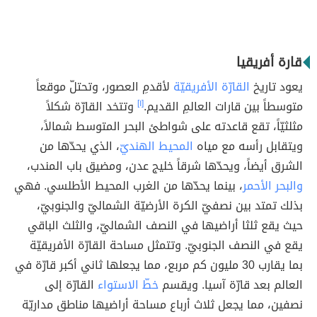
قارة أفريقيا
يعود تاريخ
القارّة الأفريقيّة
لأقدمِ العصور، وتحتلّ موقعاً
متوسطاً بين قارات العالمِ القديم.
[١]
وتتخد القارّة شكلاً
مثلثيّاً، تقع قاعدته على شواطئ البحر المتوسط شمالاً،
ويتقابل رأسه مع مياه
المحيط الهنديّ
، الذي يحدّها من
الشرق أيضاً، ويحدّها شرقاً خليج عدن، ومضيق باب المندب،
والبحر الأحمر
، بينما يحدّها من الغرب المحيط الأطلسي. فهي
بذلك تمتد بين نصفيّ الكرة الأرضيّة الشماليّ والجنوبيّ،
حيث يقع ثلثا أراضيها في النصف الشماليّ، والثلث الباقي
يقع في النصف الجنوبيّ. وتتمثل مساحة القارّة الأفريقيّة
بما يقارب 30 مليون كم مربع، مما يجعلها ثاني أكبر قارّة في
العالم بعد قارّة آسيا. ويقسم
خطّ الاستواء
القارّة إلى
نصفين، مما يجعل ثلاث أرباع مساحة أراضيها مناطق مداريّة