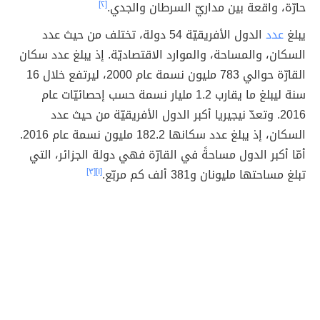
حارّة، واقعة بين مداريّ السرطان والجدي.
[٢]
يبلغ
عدد
الدول الأفريقيّة 54 دولة، تختلف من حيث عدد
السكان، والمساحة، والموارد الاقتصاديّة. إذ يبلغ عدد سكان
القارّة حوالي 783 مليون نسمة عام 2000، ليرتفع خلال 16
سنة ليبلغ ما يقارب 1.2 مليار نسمة حسب إحصائيّات عام
2016. وتعدّ نيجيريا أكبر الدول الأفريقيّة من حيث عدد
السكان، إذ يبلغ عدد سكانها 182.2 مليون نسمة عام 2016.
أمّا أكبر الدول مساحةً في القارّة فهي دولة الجزائر، التي
تبلغ مساحتها مليونان و381 ألف كم مربّع.
[١]
[٣]