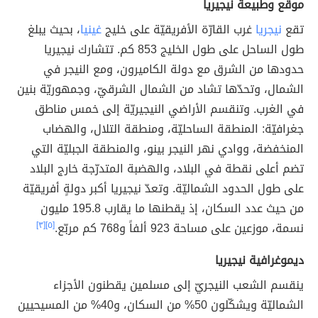
موقع وطبيعة نيجيريا
تقع
نيجريا
غرب القارّة الأفريقيّة على خليج
غينيا
، بحيث يبلغ
طول الساحل على طول الخليج 853 كم. تتشارك نيجيريا
حدودها من الشرق مع دولة الكاميرون، ومع النيجر في
الشمال، وتحدّها تشاد من الشمال الشرقيّ، وجمهوريّة بنين
في الغرب. وتنقسم الأراضي النيجيريّة إلى خمس مناطق
جغرافيّة: المنطقة الساحليّة، ومنطقة التلال، والهضاب
المنخفضة، ووادي نهر النيجر بينو، والمنطقة الجبليّة التي
تضم أعلى نقطة في البلاد، والهضبة المتدرّجة خارج البلاد
على طول الحدود الشماليّة. وتعدّ نيجيريا أكبر دولةٍ أفريقيّة
من حيث عدد السكان، إذ يقطنها ما يقارب 195.8 مليون
نسمة، موزعين على مساحة 923 ألفاً و768 كم مربّع.
[٥]
[٣]
ديموغرافية نيجيريا
ينقسم الشعب النيجريّ إلى مسلمين يقطنون الأجزاء
الشماليّة ويشكّلون 50% من السكان، و40% من المسيحيين